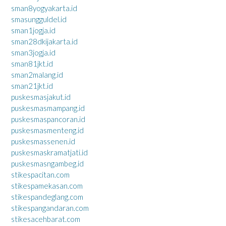
sman8yogyakarta.id
smasungguldel.id
sman1jogja.id
sman28dkijakarta.id
sman3jogja.id
sman81jkt.id
sman2malang.id
sman21jkt.id
puskesmasjakut.id
puskesmasmampang.id
puskesmaspancoran.id
puskesmasmenteng.id
puskesmassenen.id
puskesmaskramatjati.id
puskesmasngambeg.id
stikespacitan.com
stikespamekasan.com
stikespandeglang.com
stikespangandaran.com
stikesacehbarat.com