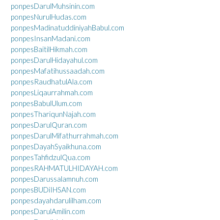
ponpesDarulMuhsinin.com
ponpesNurulHudas.com
ponpesMadinatuddiniyahBabul.com
ponpesInsanMadani.com
ponpesBaitilHikmah.com
ponpesDarulHidayahul.com
ponpesMafatihussaadah.com
ponpesRaudhatulAla.com
ponpesLiqaurrahmah.com
ponpesBabulUlum.com
ponpesThariqunNajah.com
ponpesDarulQuran.com
ponpesDarulMifathurrahmah.com
ponpesDayahSyaikhuna.com
ponpesTahfidzulQua.com
ponpesRAHMATULHIDAYAH.com
ponpesDarussalamnuh.com
ponpesBUDiIHSAN.com
ponpesdayahdarulilham.com
ponpesDarulAmilin.com