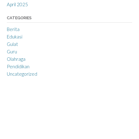
April 2025
CATEGORIES
Berita
Edukasi
Gulat
Guru
Olahraga
Pendidikan
Uncategorized