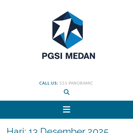
Skip
to
content
CALL US:
555-PANORAMIC
Hari:
13 Desember 2025