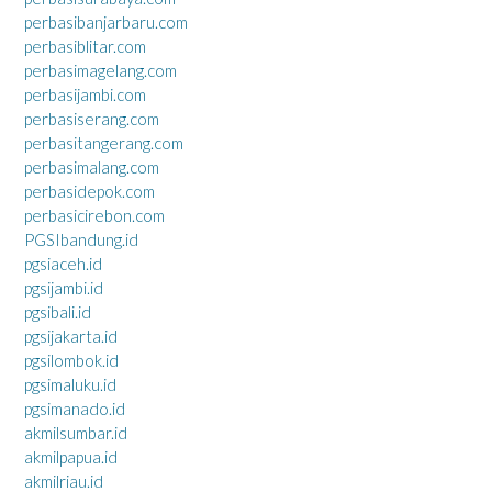
perbasibanjarbaru.com
perbasiblitar.com
perbasimagelang.com
perbasijambi.com
perbasiserang.com
perbasitangerang.com
perbasimalang.com
perbasidepok.com
perbasicirebon.com
PGSIbandung.id
pgsiaceh.id
pgsijambi.id
pgsibali.id
pgsijakarta.id
pgsilombok.id
pgsimaluku.id
pgsimanado.id
akmilsumbar.id
akmilpapua.id
akmilriau.id