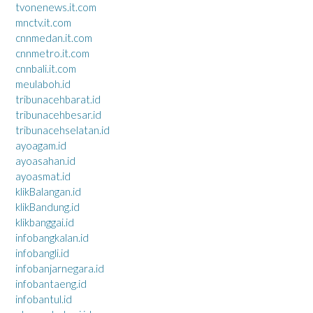
tvonenews.it.com
mnctv.it.com
cnnmedan.it.com
cnnmetro.it.com
cnnbali.it.com
meulaboh.id
tribunacehbarat.id
tribunacehbesar.id
tribunacehselatan.id
ayoagam.id
ayoasahan.id
ayoasmat.id
klikBalangan.id
klikBandung.id
klikbanggai.id
infobangkalan.id
infobangli.id
infobanjarnegara.id
infobantaeng.id
infobantul.id