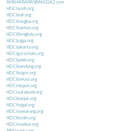
SMKHARAPANBANGSA2.com
HDCIaceh.org
HDCIbali.org
HDCIbangka.org
HDCIbanten.org
HDCIBengkulu.org
HDCIjogja.org
HDCIjakarta.org
HDCIgorontalo.org
HDCIjambi.org
HDCIbandung.org
HDCIbogor.org
HDCIbekasi.org
HDCIdepok.org
HDCIsukabumi.org
HDCIbanjar.org
HDCItegal.org
HDCIsemarang.org
HDCIkediri.org
HDCImadiun.org
PRSIaceh.com