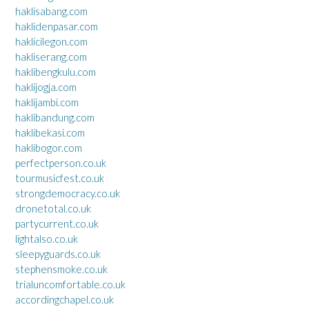
haklisabang.com
haklidenpasar.com
haklicilegon.com
hakliserang.com
haklibengkulu.com
haklijogja.com
haklijambi.com
haklibandung.com
haklibekasi.com
haklibogor.com
perfectperson.co.uk
tourmusicfest.co.uk
strongdemocracy.co.uk
dronetotal.co.uk
partycurrent.co.uk
lightalso.co.uk
sleepyguards.co.uk
stephensmoke.co.uk
trialuncomfortable.co.uk
accordingchapel.co.uk