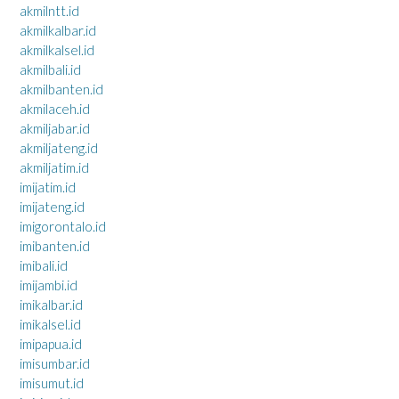
akmilntt.id
akmilkalbar.id
akmilkalsel.id
akmilbali.id
akmilbanten.id
akmilaceh.id
akmiljabar.id
akmiljateng.id
akmiljatim.id
imijatim.id
imijateng.id
imigorontalo.id
imibanten.id
imibali.id
imijambi.id
imikalbar.id
imikalsel.id
imipapua.id
imisumbar.id
imisumut.id