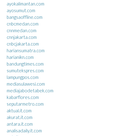
ayokalimantan.com
ayosumut.com
bangsaoffline.com
cnbcmedan.com
cnnmedan.com
cnnjakarta.com
cnbcjakarta.com
hariansumatra.com
harianikn.com
bandungtimes.com
sumutekspres.com
lampungpos.com
mediasulawesi.com
mediajabodetabek.com
kabarflores.com
seputarmetro.com
aktual.it.com
akurat.it.com
antara.it.com
analisadaily.it.com