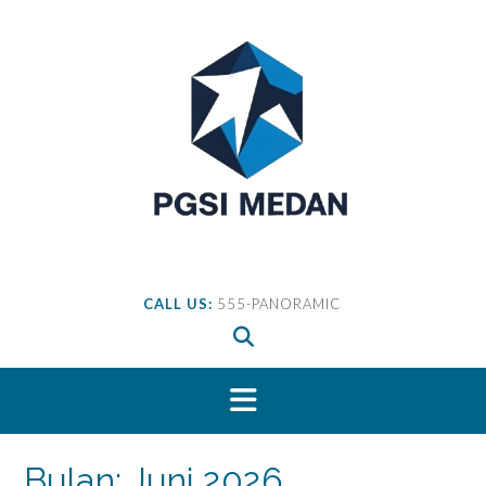
Skip
to
content
CALL US:
555-PANORAMIC
Bulan:
Juni 2026