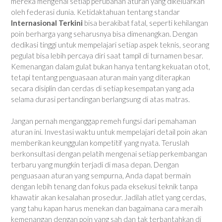
mereka mengenai setiap perubahan aturan yang dikeluarkan
oleh federasi dunia. Ketidaktahuan tentang standar
Internasional Terkini
bisa berakibat fatal, seperti kehilangan
poin berharga yang seharusnya bisa dimenangkan. Dengan
dedikasi tinggi untuk mempelajari setiap aspek teknis, seorang
pegulat bisa lebih percaya diri saat tampil di turnamen besar.
Kemenangan dalam gulat bukan hanya tentang kekuatan otot,
tetapi tentang penguasaan aturan main yang diterapkan
secara disiplin dan cerdas di setiap kesempatan yang ada
selama durasi pertandingan berlangsung di atas matras.
Jangan pernah menganggap remeh fungsi dari pemahaman
aturan ini. Investasi waktu untuk mempelajari detail poin akan
memberikan keunggulan kompetitif yang nyata. Teruslah
berkonsultasi dengan pelatih mengenai setiap perkembangan
terbaru yang mungkin terjadi di masa depan. Dengan
penguasaan aturan yang sempurna, Anda dapat bermain
dengan lebih tenang dan fokus pada eksekusi teknik tanpa
khawatir akan kesalahan prosedur. Jadilah atlet yang cerdas,
yang tahu kapan harus menekan dan bagaimana cara meraih
kemenangan dengan poin yang sah dan tak terbantahkan di