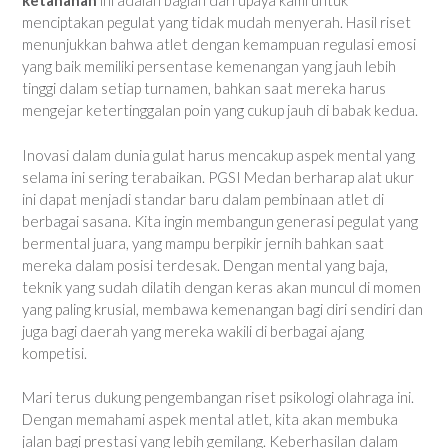
ketahanan
ini adalah bagian dari upaya kami untuk
menciptakan pegulat yang tidak mudah menyerah. Hasil riset
menunjukkan bahwa atlet dengan kemampuan regulasi emosi
yang baik memiliki persentase kemenangan yang jauh lebih
tinggi dalam setiap turnamen, bahkan saat mereka harus
mengejar ketertinggalan poin yang cukup jauh di babak kedua.
Inovasi dalam dunia gulat harus mencakup aspek mental yang
selama ini sering terabaikan. PGSI Medan berharap alat ukur
ini dapat menjadi standar baru dalam pembinaan atlet di
berbagai sasana. Kita ingin membangun generasi pegulat yang
bermental juara, yang mampu berpikir jernih bahkan saat
mereka dalam posisi terdesak. Dengan mental yang baja,
teknik yang sudah dilatih dengan keras akan muncul di momen
yang paling krusial, membawa kemenangan bagi diri sendiri dan
juga bagi daerah yang mereka wakili di berbagai ajang
kompetisi.
Mari terus dukung pengembangan riset psikologi olahraga ini.
Dengan memahami aspek mental atlet, kita akan membuka
jalan bagi prestasi yang lebih gemilang. Keberhasilan dalam