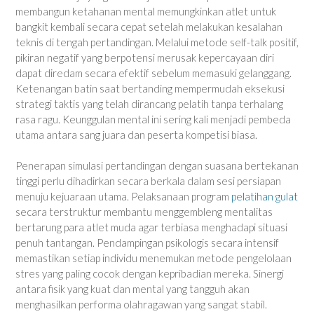
membangun ketahanan mental memungkinkan atlet untuk
bangkit kembali secara cepat setelah melakukan kesalahan
teknis di tengah pertandingan. Melalui metode self-talk positif,
pikiran negatif yang berpotensi merusak kepercayaan diri
dapat diredam secara efektif sebelum memasuki gelanggang.
Ketenangan batin saat bertanding mempermudah eksekusi
strategi taktis yang telah dirancang pelatih tanpa terhalang
rasa ragu. Keunggulan mental ini sering kali menjadi pembeda
utama antara sang juara dan peserta kompetisi biasa.
Penerapan simulasi pertandingan dengan suasana bertekanan
tinggi perlu dihadirkan secara berkala dalam sesi persiapan
menuju kejuaraan utama. Pelaksanaan program
pelatihan gulat
secara terstruktur membantu menggembleng mentalitas
bertarung para atlet muda agar terbiasa menghadapi situasi
penuh tantangan. Pendampingan psikologis secara intensif
memastikan setiap individu menemukan metode pengelolaan
stres yang paling cocok dengan kepribadian mereka. Sinergi
antara fisik yang kuat dan mental yang tangguh akan
menghasilkan performa olahragawan yang sangat stabil.