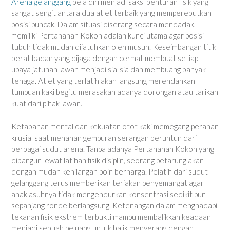
Arena gelanggang
bela diri menjadi saksi benturan fisik yang
sangat sengit antara dua atlet terbaik yang memperebutkan
posisi puncak. Dalam situasi diserang secara mendadak,
memiliki Pertahanan Kokoh adalah kunci utama agar posisi
tubuh tidak mudah dijatuhkan oleh musuh. Keseimbangan titik
berat badan yang dijaga dengan cermat membuat setiap
upaya jatuhan lawan menjadi sia-sia dan membuang banyak
tenaga. Atlet yang terlatih akan langsung merendahkan
tumpuan kaki begitu merasakan adanya dorongan atau tarikan
kuat dari pihak lawan.
Ketabahan mental dan kekuatan otot kaki memegang peranan
krusial saat menahan gempuran serangan beruntun dari
berbagai sudut arena. Tanpa adanya Pertahanan Kokoh yang
dibangun lewat latihan fisik disiplin, seorang petarung akan
dengan mudah kehilangan poin berharga. Pelatih dari sudut
gelanggang terus memberikan teriakan penyemangat agar
anak asuhnya tidak mengendurkan konsentrasi sedikit pun
sepanjang ronde berlangsung. Ketenangan dalam menghadapi
tekanan fisik ekstrem terbukti mampu membalikkan keadaan
menjadi sebuah peluang untuk balik menyerang dengan