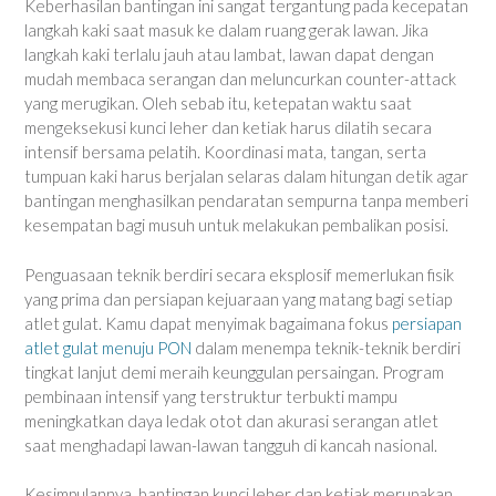
Keberhasilan bantingan ini sangat tergantung pada kecepatan
langkah kaki saat masuk ke dalam ruang gerak lawan. Jika
langkah kaki terlalu jauh atau lambat, lawan dapat dengan
mudah membaca serangan dan meluncurkan counter-attack
yang merugikan. Oleh sebab itu, ketepatan waktu saat
mengeksekusi kunci leher dan ketiak harus dilatih secara
intensif bersama pelatih. Koordinasi mata, tangan, serta
tumpuan kaki harus berjalan selaras dalam hitungan detik agar
bantingan menghasilkan pendaratan sempurna tanpa memberi
kesempatan bagi musuh untuk melakukan pembalikan posisi.
Penguasaan teknik berdiri secara eksplosif memerlukan fisik
yang prima dan persiapan kejuaraan yang matang bagi setiap
atlet gulat. Kamu dapat menyimak bagaimana fokus
persiapan
atlet gulat menuju PON
dalam menempa teknik-teknik berdiri
tingkat lanjut demi meraih keunggulan persaingan. Program
pembinaan intensif yang terstruktur terbukti mampu
meningkatkan daya ledak otot dan akurasi serangan atlet
saat menghadapi lawan-lawan tangguh di kancah nasional.
Kesimpulannya, bantingan kunci leher dan ketiak merupakan