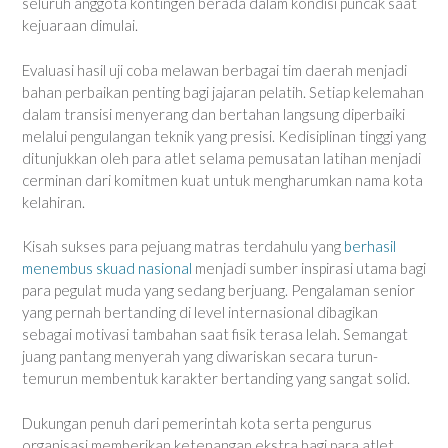
seluruh anggota kontingen berada dalam kondisi puncak saat
kejuaraan dimulai.
Evaluasi hasil uji coba melawan berbagai tim daerah menjadi
bahan perbaikan penting bagi jajaran pelatih. Setiap kelemahan
dalam transisi menyerang dan bertahan langsung diperbaiki
melalui pengulangan teknik yang presisi. Kedisiplinan tinggi yang
ditunjukkan oleh para atlet selama pemusatan latihan menjadi
cerminan dari komitmen kuat untuk mengharumkan nama kota
kelahiran.
Kisah sukses para pejuang matras terdahulu yang
berhasil
menembus skuad nasional
menjadi sumber inspirasi utama bagi
para pegulat muda yang sedang berjuang. Pengalaman senior
yang pernah bertanding di level internasional dibagikan
sebagai motivasi tambahan saat fisik terasa lelah. Semangat
juang pantang menyerah yang diwariskan secara turun-
temurun membentuk karakter bertanding yang sangat solid.
Dukungan penuh dari pemerintah kota serta pengurus
organisasi memberikan ketenangan ekstra bagi para atlet