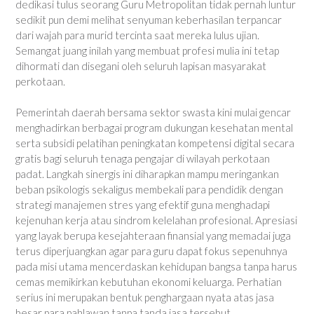
dedikasi tulus seorang Guru Metropolitan tidak pernah luntur
sedikit pun demi melihat senyuman keberhasilan terpancar
dari wajah para murid tercinta saat mereka lulus ujian.
Semangat juang inilah yang membuat profesi mulia ini tetap
dihormati dan disegani oleh seluruh lapisan masyarakat
perkotaan.
Pemerintah daerah bersama sektor swasta kini mulai gencar
menghadirkan berbagai program dukungan kesehatan mental
serta subsidi pelatihan peningkatan kompetensi digital secara
gratis bagi seluruh tenaga pengajar di wilayah perkotaan
padat. Langkah sinergis ini diharapkan mampu meringankan
beban psikologis sekaligus membekali para pendidik dengan
strategi manajemen stres yang efektif guna menghadapi
kejenuhan kerja atau sindrom kelelahan profesional. Apresiasi
yang layak berupa kesejahteraan finansial yang memadai juga
terus diperjuangkan agar para guru dapat fokus sepenuhnya
pada misi utama mencerdaskan kehidupan bangsa tanpa harus
cemas memikirkan kebutuhan ekonomi keluarga. Perhatian
serius ini merupakan bentuk penghargaan nyata atas jasa
besar para pahlawan tanpa tanda jasa tersebut.