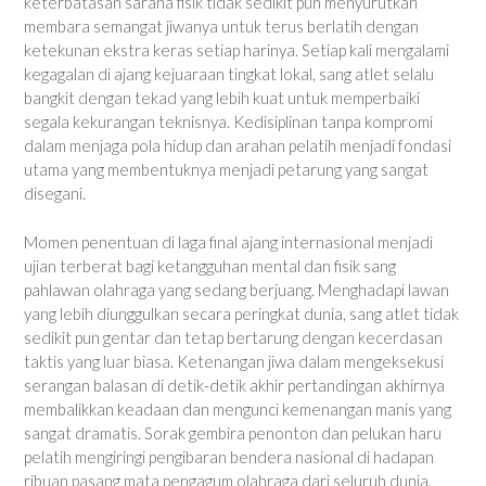
keterbatasan sarana fisik tidak sedikit pun menyurutkan
membara semangat jiwanya untuk terus berlatih dengan
ketekunan ekstra keras setiap harinya. Setiap kali mengalami
kegagalan di ajang kejuaraan tingkat lokal, sang atlet selalu
bangkit dengan tekad yang lebih kuat untuk memperbaiki
segala kekurangan teknisnya. Kedisiplinan tanpa kompromi
dalam menjaga pola hidup dan arahan pelatih menjadi fondasi
utama yang membentuknya menjadi petarung yang sangat
disegani.
Momen penentuan di laga final ajang internasional menjadi
ujian terberat bagi ketangguhan mental dan fisik sang
pahlawan olahraga yang sedang berjuang. Menghadapi lawan
yang lebih diunggulkan secara peringkat dunia, sang atlet tidak
sedikit pun gentar dan tetap bertarung dengan kecerdasan
taktis yang luar biasa. Ketenangan jiwa dalam mengeksekusi
serangan balasan di detik-detik akhir pertandingan akhirnya
membalikkan keadaan dan mengunci kemenangan manis yang
sangat dramatis. Sorak gembira penonton dan pelukan haru
pelatih mengiringi pengibaran bendera nasional di hadapan
ribuan pasang mata pengagum olahraga dari seluruh dunia.