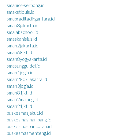
smanics-serpong.id
smakstlouis.id
smapraditadirgantara.id
sman8jakarta.id
smalabschool.id
smaskanisius.id
sman2jakarta.id
sman68jkt.id
sman8yogyakarta.id
smasungguldel.id
sman1jogja.id
sman28dkijakarta.id
sman3jogja.id
sman81jkt.id
sman2malang.id
sman21jkt.id
puskesmasjakut.id
puskesmasmampang.id
puskesmaspancoran.id
puskesmasmenteng.id