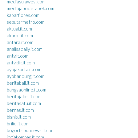
mediasulawesi.com
mediajabodetabek.com
kabarflores.com
seputarmetro.com
aktual.it.com
akurat.it.com
antara.it.com
analisadaily.it.com
antv.it.com
antvklik.it.com
ayojakarta.it.com
ayobandung.it.com
beritabali.it.com
bangsaonline.it.com
beritajatim.it.com
beritasatu.it.com
bernas.it.com
bisnis.it.com
brilio.it.com
bogortribunnews.it.com
jogjakompas.it.com