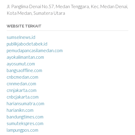
Jl. Panglima Denai No.57, Medan Tenggara, Kec. Medan Denai,
Kota Medan, Sumatera Utara
WEBSITE TERKAIT
sumselnews.id
publikjabodetabek.id
pemudapancasilamedan.com
ayokalimantan.com
ayosumut.com
bangsaoffline.com
cnbcmedan.com
cnnmedan.com
cnnjakarta.com
cnbcjakarta.com
hariansumatra.com
harianikn.com
bandungtimes.com
sumutekspres.com
lampungpos.com