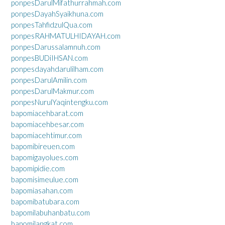
ponpesDarulMifathurrahmah.com
ponpesDayahSyaikhuna.com
ponpesTahfidzulQua.com
ponpesRAHMATULHIDAYAH.com
ponpesDarussalamnuh.com
ponpesBUDiIHSAN.com
ponpesdayahdarulilham.com
ponpesDarulAmilin.com
ponpesDarulMakmur.com
ponpesNurulYaqintengku.com
bapomiacehbarat.com
bapomiacehbesar.com
bapomiacehtimur.com
bapomibireuen.com
bapomigayolues.com
bapomipidie.com
bapomisimeulue.com
bapomiasahan.com
bapomibatubara.com
bapomilabuhanbatu.com
bapomilangkat.com