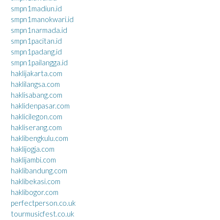
smpn1madiun.id
smpn1manokwari.id
smpn1narmada.id
smpn1pacitan.id
smpn1padang.id
smpn1pailangga.id
haklijakarta.com
haklilangsa.com
haklisabang.com
haklidenpasar.com
haklicilegon.com
hakliserang.com
haklibengkulu.com
haklijogja.com
haklijambi.com
haklibandung.com
haklibekasi.com
haklibogor.com
perfectperson.co.uk
tourmusicfest.co.uk