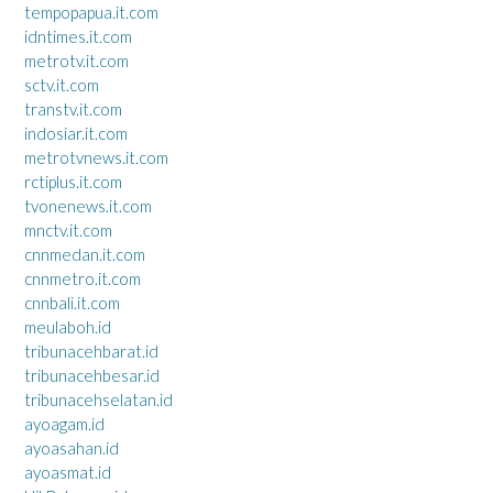
tempopapua.it.com
idntimes.it.com
metrotv.it.com
sctv.it.com
transtv.it.com
indosiar.it.com
metrotvnews.it.com
rctiplus.it.com
tvonenews.it.com
mnctv.it.com
cnnmedan.it.com
cnnmetro.it.com
cnnbali.it.com
meulaboh.id
tribunacehbarat.id
tribunacehbesar.id
tribunacehselatan.id
ayoagam.id
ayoasahan.id
ayoasmat.id