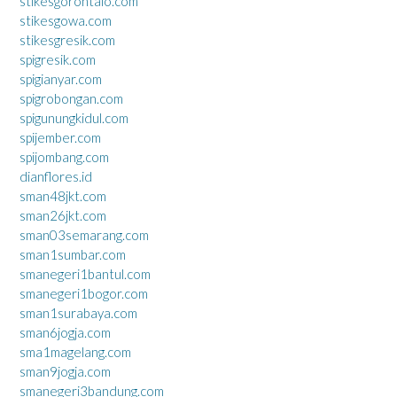
stikesgorontalo.com
stikesgowa.com
stikesgresik.com
spigresik.com
spigianyar.com
spigrobongan.com
spigunungkidul.com
spijember.com
spijombang.com
dianflores.id
sman48jkt.com
sman26jkt.com
sman03semarang.com
sman1sumbar.com
smanegeri1bantul.com
smanegeri1bogor.com
sman1surabaya.com
sman6jogja.com
sma1magelang.com
sman9jogja.com
smanegeri3bandung.com