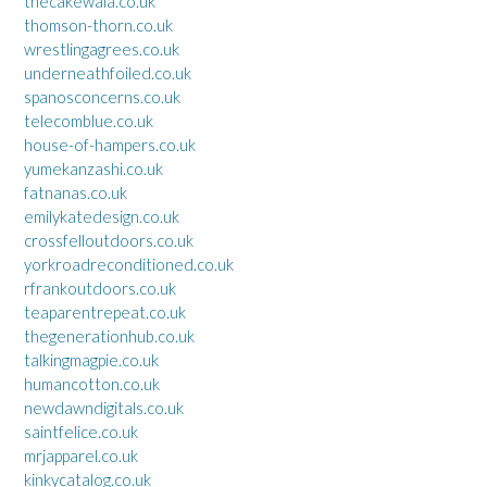
thecakewala.co.uk
thomson-thorn.co.uk
wrestlingagrees.co.uk
underneathfoiled.co.uk
spanosconcerns.co.uk
telecomblue.co.uk
house-of-hampers.co.uk
yumekanzashi.co.uk
fatnanas.co.uk
emilykatedesign.co.uk
crossfelloutdoors.co.uk
yorkroadreconditioned.co.uk
rfrankoutdoors.co.uk
teaparentrepeat.co.uk
thegenerationhub.co.uk
talkingmagpie.co.uk
humancotton.co.uk
newdawndigitals.co.uk
saintfelice.co.uk
mrjapparel.co.uk
kinkycatalog.co.uk