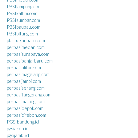
PBSIlampung.com
PBSIkaltim.com
PBSIsumbar.com
PBSIbaubau.com
PBSIbitung.com
pbsipekanbaru.com
perbasimedan.com
perbasisurabaya.com
perbasibanjarbaru.com
perbasiblitar.com
perbasimagelang.com
perbasijambi.com
perbasiserang.com
perbasitangerang.com
perbasimalang.com
perbasidepok.com
perbasicirebon.com
PGSIbandung.id
pgsiaceh.id
pgsijambi.id