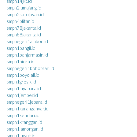
smpn14jkt.id
smpn2lumajang.id
smpn2sutojayan.id
smpn4blitar.id
smpn78jakarta.id
smpn88jakarta.id
smpnegeri1ambon.id
smpn1bangil.id
smpn1banjarmasin.id
smpn1biora.id
smpnegeri1bobotsari.id
smpn1boyolali.id
smpn1gresik.id
smpn1jayapura.id
smpn1jember.id
smpnegeri1jepara.id
smpn1karanganyar.id
smpn1kendari.id
smpn1kranggan.id
smpn1lamongan.id
smpn1luwuk.id