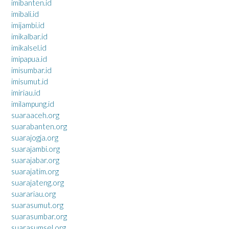
imibanten.id
imibali.id
imijambi.id
imikalbar.id
imikalsel.id
imipapua.id
imisumbar.id
imisumut.id
imiriau.id
imilampung.id
suaraaceh.org
suarabanten.org
suarajogja.org
suarajambi.org
suarajabar.org
suarajatim.org
suarajateng.org
suarariau.org
suarasumut.org
suarasumbar.org
suarasumsel.org