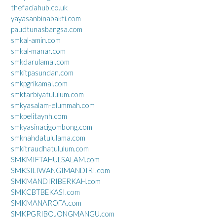
thefaciahub.co.uk
yayasanbinabakti.com
paudtunasbangsa.com
smkal-amin.com
smkal-manar.com
smkdarulamal.com
smkitpasundan.com
smkpgrikamal.com
smktarbiyatululum.com
smkyasalam-elummah.com
smkpelitaynh.com
smkyasinacigombong.com
smknahdatululama.com
smkitraudhatululum.com
SMKMIFTAHULSALAM.com
SMKSILIWANGIMANDIRI.com
SMKMANDIRIBERKAH.com
SMKCBTBEKASI.com
SMKMANAROFA.com
SMKPGRIBOJONGMANGU.com