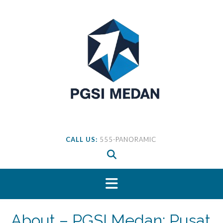
Skip
to
content
CALL US:
555-PANORAMIC
About – PGSI Medan: Pusat