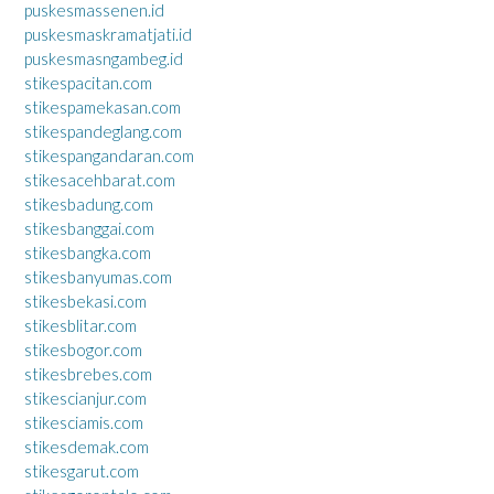
puskesmassenen.id
puskesmaskramatjati.id
puskesmasngambeg.id
stikespacitan.com
stikespamekasan.com
stikespandeglang.com
stikespangandaran.com
stikesacehbarat.com
stikesbadung.com
stikesbanggai.com
stikesbangka.com
stikesbanyumas.com
stikesbekasi.com
stikesblitar.com
stikesbogor.com
stikesbrebes.com
stikescianjur.com
stikesciamis.com
stikesdemak.com
stikesgarut.com