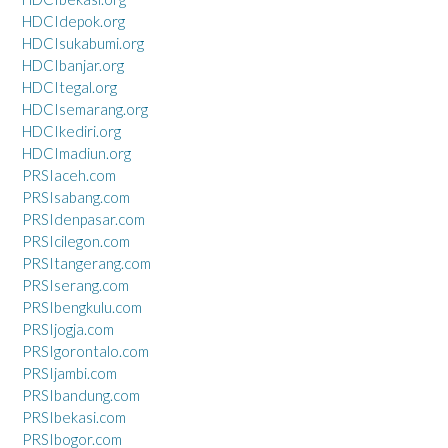
HDCIdepok.org
HDCIsukabumi.org
HDCIbanjar.org
HDCItegal.org
HDCIsemarang.org
HDCIkediri.org
HDCImadiun.org
PRSIaceh.com
PRSIsabang.com
PRSIdenpasar.com
PRSIcilegon.com
PRSItangerang.com
PRSIserang.com
PRSIbengkulu.com
PRSIjogja.com
PRSIgorontalo.com
PRSIjambi.com
PRSIbandung.com
PRSIbekasi.com
PRSIbogor.com