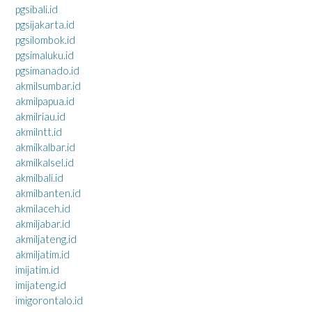
pgsibali.id
pgsijakarta.id
pgsilombok.id
pgsimaluku.id
pgsimanado.id
akmilsumbar.id
akmilpapua.id
akmilriau.id
akmilntt.id
akmilkalbar.id
akmilkalsel.id
akmilbali.id
akmilbanten.id
akmilaceh.id
akmiljabar.id
akmiljateng.id
akmiljatim.id
imijatim.id
imijateng.id
imigorontalo.id