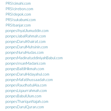
PRSIcimahi.com
PRSIcirebon.com
PRSIdepok.com
PRSIsukabumi.com
PRSIbanjar.com
ponpesIhyaUlumuddin.com
ponpesJabalRahmah.com
ponpesDarulKhairat.com
ponpesDarulMuhsinin.com
ponpesNurulHudas.com
ponpesMadinatuddiniyahBabul.com
ponpesInsanMadani.com
ponpesBaitilHikmah.com
ponpesDarulHidayahul.com
ponpesMafatihussaadah.com
ponpesRaudhatulAla.com
ponpesLiqaurrahmah.com
ponpesBabulUlum.com
ponpesThariqunNajah.com
ponpesDarulQuran.com