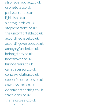
strongdemocracy.co.uk
dronetotal.co.uk
partycurrent.co.uk
lightalso.co.uk
sleepyguards.co.uk
stephensmoke.co.uk
trialuncomfortable.co.uk
accordingchapel.co.uk
accordingoversees.co.uk
annoyingfunded.co.uk
belongsthey.co.uk
bootsrover.co.uk
burndeniers.co.uk
canadaperson.co.uk
conwayviolation.co.uk
copperfielddresses.co.uk
cowboysspot.co.uk
decemberteaching.co.uk
traceloans.co.uk
thenewsweek.co.uk