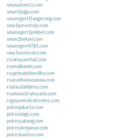
smasutomo1.com
sman5jogja.com
smanegeri1tangerang.com
sma1purworejo.com
smanegeri1jember.com
sman2bekasi.com
smanegeri47jkt.com
sma1wonosari.com
rscahayasehat.com
rsumalikasim.com
rsuprimaintimedika.com
rsarunlhokseumaw.com
rsufauziahbireu.com
rsumumcitrahusada.com
rsgayomedicalcentre.com
polresjakarta.com
polresdago.com
polressabang.com
polresdenpasar.com
polresbanten.com