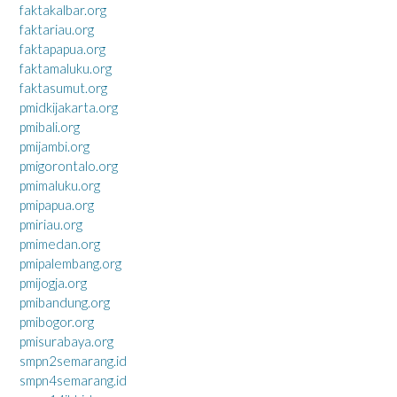
faktakalbar.org
faktariau.org
faktapapua.org
faktamaluku.org
faktasumut.org
pmidkijakarta.org
pmibali.org
pmijambi.org
pmigorontalo.org
pmimaluku.org
pmipapua.org
pmiriau.org
pmimedan.org
pmipalembang.org
pmijogja.org
pmibandung.org
pmibogor.org
pmisurabaya.org
smpn2semarang.id
smpn4semarang.id