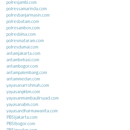
polresjambi.com
polressamarinda.com
polresbanjarmasin.com
polresbatam.com
polresambon.com
polresbima.com
polresmataram.com
polresdumai.com
antamjakarta.com
antambekasi.com
antambogor.com
antampalembang.com
antammedan.com
yayasanarrohmah.com
yayasanpkbm.com
yayasanmambaulirsyad.com
yayasanabm.com
yayasandharmawanita.com
PBSIjakarta.com
PBSIbogor.com
PBSImedan.com