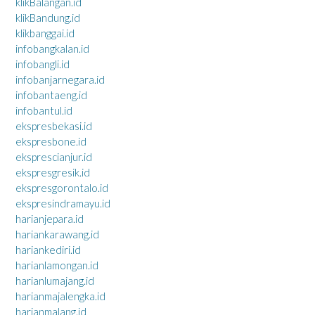
klikBalangan.id
klikBandung.id
klikbanggai.id
infobangkalan.id
infobangli.id
infobanjarnegara.id
infobantaeng.id
infobantul.id
ekspresbekasi.id
ekspresbone.id
eksprescianjur.id
ekspresgresik.id
ekspresgorontalo.id
ekspresindramayu.id
harianjepara.id
hariankarawang.id
hariankediri.id
harianlamongan.id
harianlumajang.id
harianmajalengka.id
harianmalang.id