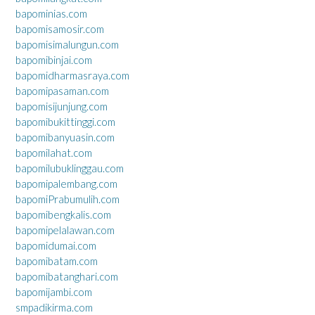
bapominias.com
bapomisamosir.com
bapomisimalungun.com
bapomibinjai.com
bapomidharmasraya.com
bapomipasaman.com
bapomisijunjung.com
bapomibukittinggi.com
bapomibanyuasin.com
bapomilahat.com
bapomilubuklinggau.com
bapomipalembang.com
bapomiPrabumulih.com
bapomibengkalis.com
bapomipelalawan.com
bapomidumai.com
bapomibatam.com
bapomibatanghari.com
bapomijambi.com
smpadikirma.com