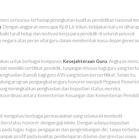
en seriusnya terhadap peningkatan kualitas pendidikan nasional mel
u
. Dengan anggaran mencapai Rp 81,6 triliun, kebijakan baru ini dihara
iki taraf hidup dan motivasi kerja para pendidik di seluruh pelosok
n negara atas peran vital guru dalam membentuk masa depan generas
gunakan untuk berbagai komponen
Kesejahteraan Guru
. Angka ini men
lah memiliki sertifikat pendidik, tunjangan khusus bagi guru yang bert
nghasilan (tamsil) bagi guru ASN yang belum bersertifikat. Selain itu,
dukung program pengangkatan guru honorer menjadi Pegawai Pemerin
sung meningkatkan penghasilan dan kepastian status mereka.
t koordinasi antara Kementerian Keuangan dan Kementerian Pendid
at mengatasi berbagai permasalahan yang selama ini membelit
g berstatus honorer dengan gaji minim. Dengan adanya kepastian
kus pada tugas-tugas pengajaran dan pengembangan diri, tanpa terbeba
ampak positif pada kualitas pembelajaran di kelas dan prestasi siswa.