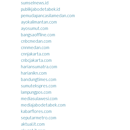
sumselnews.id
publikjabodetabek.id
pemudapancasilamedan.com
ayokalimantan.com
ayosumut.com
bangsaoffline.com
cnbcmedan.com
cnnmedan.com
cnnjakarta.com
cnbcjakarta.com
hariansumatra.com
harianikn.com
bandungtimes.com
sumutekspres.com
lampungpos.com
mediasulawesi.com
mediajabodetabek.com
kabarflores.com
seputarmetro.com
aktual.it.com