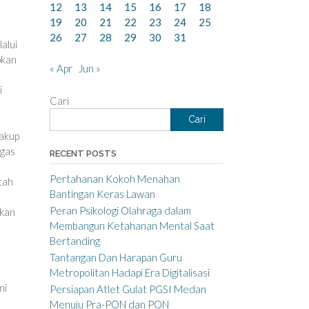
12
13
14
15
16
17
18
19
20
21
22
23
24
25
26
27
28
29
30
31
alui
pkan
« Apr
Jun »
i
Cari
Cari
cakup
ugas
RECENT POSTS
Pertahanan Kokoh Menahan
tah
Bantingan Keras Lawan
Peran Psikologi Olahraga dalam
ikan
Membangun Ketahanan Mental Saat
Bertanding
Tantangan Dan Harapan Guru
Metropolitan Hadapi Era Digitalisasi
ni
Persiapan Atlet Gulat PGSI Medan
Menuju Pra-PON dan PON