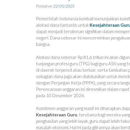
Posted on
22/05/2025
Pemerintah Indonesia kembali menunjukkan komitm
alokasi dana fantastis untuk
Kesejahteraan Gur
dapat menjadi terobosan signifikan dalam memperba
negeri. Dana sebesar ini mencerminkan pengakua
bangsa.
Alokasi dana sebesar Rp 81,6 triliun ini akan di
tunjangan profesi guru (TPG) bagi guru ASN yang te
di daerah terpencil atau terluar, serta tambahan pe
sebagian dana juga akan dialokasikan untuk men
dengan Perjanjian Kerja (PPPK), yang secara lang
Perencanaan anggaran ini diresmikan dalam rapa
pada 10 Desember 2024.
Komitmen anggaran yang masif ini diharapkan dap
Kesejahteraan Guru
, terutama bagi mereka yan
penghasilan yang lebih layak, guru dapat lebih fo
masalah ekonomi. Hal ini pada gilirannya akan berd