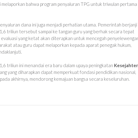
si melaporkan bahwa program penyaluran TPG untuk triwulan pertama
enyaluran dana ini juga menjadi perhatian utama. Pemerintah berjanji
,6 triliun tersebut sampai ke tangan guru yang berhak secara tepat
n evaluasi yang ketat akan diterapkan untuk mencegah penyelewenga
yarakat atau guru dapat melaporkan kepada aparat penegak hukum,
ndaklanjuti.
,6 triliun ini menandai era baru dalam upaya peningkatan
Kesejahte
anjang yang diharapkan dapat memperkuat fondasi pendidikan nasional,
an pada akhirnya, mendorong kemajuan bangsa secara keseluruhan.