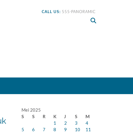
CALL US:
555-PANORAMIC
Mei 2025
S
S
R
K
J
S
M
uk
1
2
3
4
5
6
7
8
9
10
11