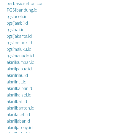
perbasicirebon.com
PGSIbandung.id
pgsiaceh.id
pgsijambi.id
pgsibali.id
pgsijakarta.id
pgsilombok.id
pgsimaluku.id
pgsimanado.id
akmilsumbar.id
akmilpapua.id
akmilriau.id
akmilntt.id
akmilkalbar.id
akmilkalsel.id
akmilbali.id
akmilbanten.id
akmilaceh.id
akmiljabar.id
akmiljateng.id