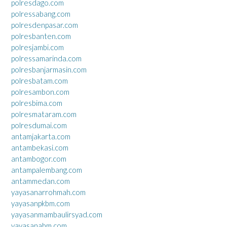
polresdago.com
polressabang.com
polresdenpasar.com
polresbanten.com
polresjambi.com
polressamarinda.com
polresbanjarmasin.com
polresbatam.com
polresambon.com
polresbima.com
polresmataram.com
polresdumai.com
antamjakarta.com
antambekasi.com
antambogor.com
antampalembang.com
antammedan.com
yayasanarrohmah.com
yayasanpkbm.com
yayasanmambaulirsyad.com
yayasanabm.com