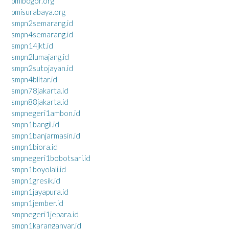
pmibogor.org
pmisurabaya.org
smpn2semarang.id
smpn4semarang.id
smpn14jkt.id
smpn2lumajang.id
smpn2sutojayan.id
smpn4blitar.id
smpn78jakarta.id
smpn88jakarta.id
smpnegeri1ambon.id
smpn1bangil.id
smpn1banjarmasin.id
smpn1biora.id
smpnegeri1bobotsari.id
smpn1boyolali.id
smpn1gresik.id
smpn1jayapura.id
smpn1jember.id
smpnegeri1jepara.id
smpn1karanganyar.id