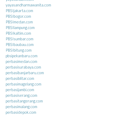
yayasandharmawanita.com
PBSIjakarta.com
PBSIbogor.com
PBSImedan.com
PBSIlampung.com
PBSIkaltim.com
PBSIsumbar.com
PBSIbaubau.com
PBSIbitung.com
pbsipekanbaru.com
perbasimedan.com
perbasisurabaya.com
perbasibanjarbaru.com
perbasiblitar.com
perbasimagelang.com
perbasijambi.com
perbasiserang.com
perbasitangerang.com
perbasimalang.com
perbasidepok.com