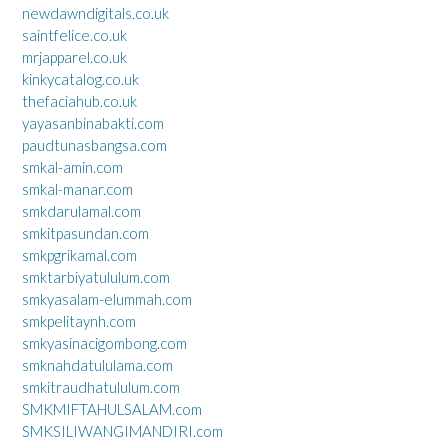
newdawndigitals.co.uk
saintfelice.co.uk
mrjapparel.co.uk
kinkycatalog.co.uk
thefaciahub.co.uk
yayasanbinabakti.com
paudtunasbangsa.com
smkal-amin.com
smkal-manar.com
smkdarulamal.com
smkitpasundan.com
smkpgrikamal.com
smktarbiyatululum.com
smkyasalam-elummah.com
smkpelitaynh.com
smkyasinacigombong.com
smknahdatululama.com
smkitraudhatululum.com
SMKMIFTAHULSALAM.com
SMKSILIWANGIMANDIRI.com