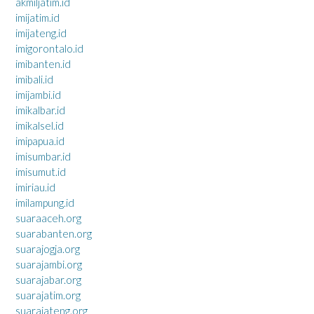
akmiljatim.id
imijatim.id
imijateng.id
imigorontalo.id
imibanten.id
imibali.id
imijambi.id
imikalbar.id
imikalsel.id
imipapua.id
imisumbar.id
imisumut.id
imiriau.id
imilampung.id
suaraaceh.org
suarabanten.org
suarajogja.org
suarajambi.org
suarajabar.org
suarajatim.org
suarajateng.org