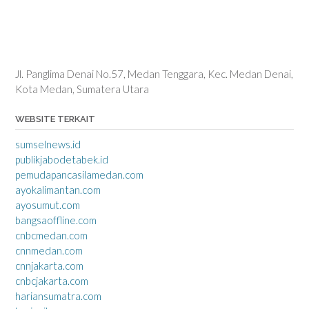
Jl. Panglima Denai No.57, Medan Tenggara, Kec. Medan Denai,
Kota Medan, Sumatera Utara
WEBSITE TERKAIT
sumselnews.id
publikjabodetabek.id
pemudapancasilamedan.com
ayokalimantan.com
ayosumut.com
bangsaoffline.com
cnbcmedan.com
cnnmedan.com
cnnjakarta.com
cnbcjakarta.com
hariansumatra.com