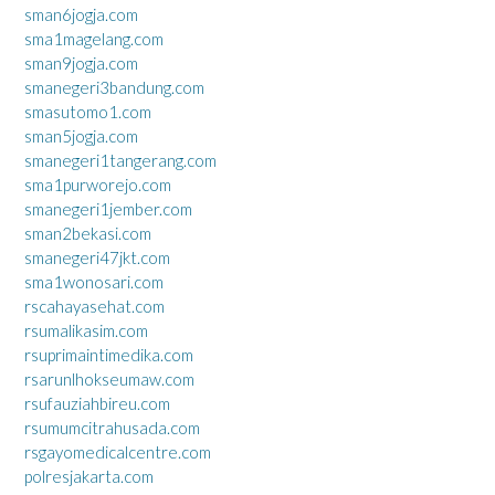
sman6jogja.com
sma1magelang.com
sman9jogja.com
smanegeri3bandung.com
smasutomo1.com
sman5jogja.com
smanegeri1tangerang.com
sma1purworejo.com
smanegeri1jember.com
sman2bekasi.com
smanegeri47jkt.com
sma1wonosari.com
rscahayasehat.com
rsumalikasim.com
rsuprimaintimedika.com
rsarunlhokseumaw.com
rsufauziahbireu.com
rsumumcitrahusada.com
rsgayomedicalcentre.com
polresjakarta.com