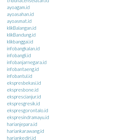
tribunacehselatan.id
ayoagam.id
ayoasahan.id
ayoasmat.id
klikBalangan.id
klikBandung.id
klikbanggai.id
infobangkalan.id
infobangli.id
infobanjarnegara.id
infobantaeng.id
infobantul.id
ekspresbekasi.id
ekspresbone.id
eksprescianjur.id
ekspresgresik.id
ekspresgorontalo.id
ekspresindramayu.id
harianjepara.id
hariankarawang.id
hariankediri.id