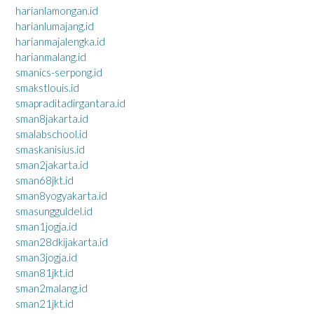
harianlamongan.id
harianlumajang.id
harianmajalengka.id
harianmalang.id
smanics-serpong.id
smakstlouis.id
smapraditadirgantara.id
sman8jakarta.id
smalabschool.id
smaskanisius.id
sman2jakarta.id
sman68jkt.id
sman8yogyakarta.id
smasungguldel.id
sman1jogja.id
sman28dkijakarta.id
sman3jogja.id
sman81jkt.id
sman2malang.id
sman21jkt.id