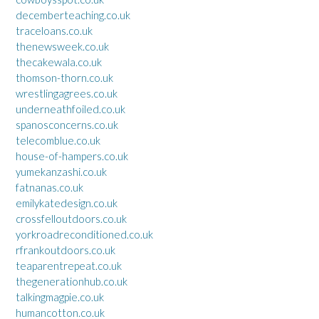
decemberteaching.co.uk
traceloans.co.uk
thenewsweek.co.uk
thecakewala.co.uk
thomson-thorn.co.uk
wrestlingagrees.co.uk
underneathfoiled.co.uk
spanosconcerns.co.uk
telecomblue.co.uk
house-of-hampers.co.uk
yumekanzashi.co.uk
fatnanas.co.uk
emilykatedesign.co.uk
crossfelloutdoors.co.uk
yorkroadreconditioned.co.uk
rfrankoutdoors.co.uk
teaparentrepeat.co.uk
thegenerationhub.co.uk
talkingmagpie.co.uk
humancotton.co.uk