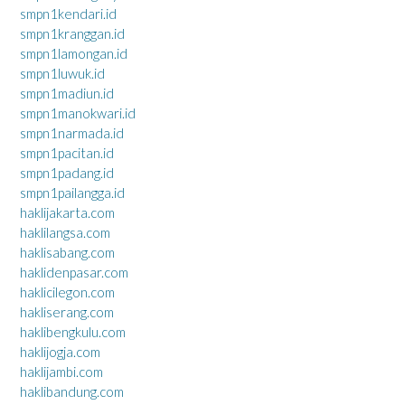
smpn1kendari.id
smpn1kranggan.id
smpn1lamongan.id
smpn1luwuk.id
smpn1madiun.id
smpn1manokwari.id
smpn1narmada.id
smpn1pacitan.id
smpn1padang.id
smpn1pailangga.id
haklijakarta.com
haklilangsa.com
haklisabang.com
haklidenpasar.com
haklicilegon.com
hakliserang.com
haklibengkulu.com
haklijogja.com
haklijambi.com
haklibandung.com