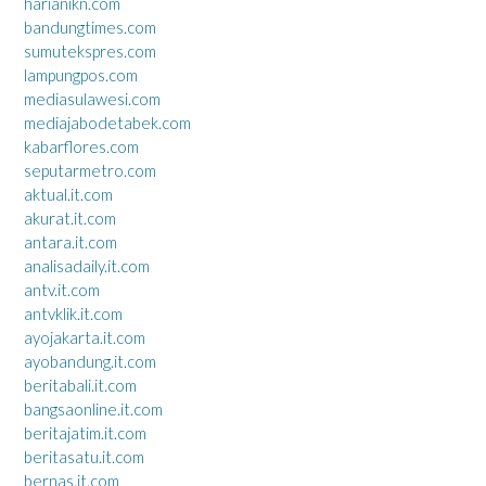
harianikn.com
bandungtimes.com
sumutekspres.com
lampungpos.com
mediasulawesi.com
mediajabodetabek.com
kabarflores.com
seputarmetro.com
aktual.it.com
akurat.it.com
antara.it.com
analisadaily.it.com
antv.it.com
antvklik.it.com
ayojakarta.it.com
ayobandung.it.com
beritabali.it.com
bangsaonline.it.com
beritajatim.it.com
beritasatu.it.com
bernas.it.com