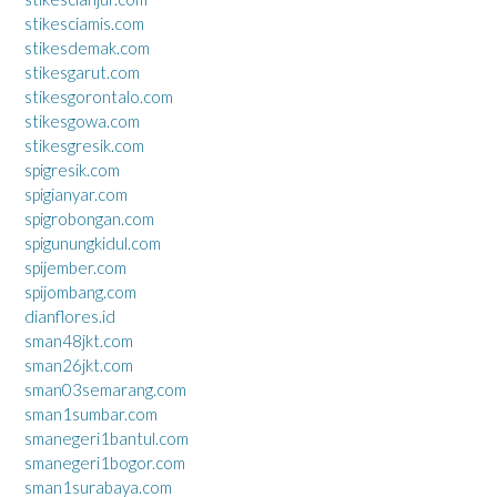
stikesciamis.com
stikesdemak.com
stikesgarut.com
stikesgorontalo.com
stikesgowa.com
stikesgresik.com
spigresik.com
spigianyar.com
spigrobongan.com
spigunungkidul.com
spijember.com
spijombang.com
dianflores.id
sman48jkt.com
sman26jkt.com
sman03semarang.com
sman1sumbar.com
smanegeri1bantul.com
smanegeri1bogor.com
sman1surabaya.com