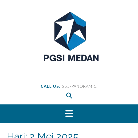
Skip
to
content
CALL US:
555-PANORAMIC
Hari:
2 Mei 2025