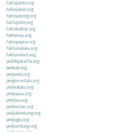
faktajambi.org
faktajabar.org
faktajateng.org
faktajatim.org
faktakalbar.org
faktariau.org
faktapapua.org
faktamaluku.org
faktasumut.org
pmidkijakarta.org
pmibali.org
pmijambi.org
pmigorontalo.org
pmimaluku.org
pmipapua.org
pmiriau.org
pmimedan.org
pmipalembang.org
pmijogja.org
pmibandung.org