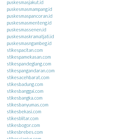
puskesmasjakut.id
puskesmasmampang.id
puskesmaspancoran.id
puskesmasmenteng.id
puskesmassenen.id
puskesmaskramatjati.id
puskesmasngambeg.id
stikespacitan.com
stikespamekasan.com
stikespandeglang.com
stikespangandaran.com
stikesacehbarat.com
stikesbadung.com
stikesbanggai.com
stikesbangka.com
stikesbanyumas.com
stikesbekasi.com
stikesblitar.com
stikesbogor.com
stikesbrebes.com
stikescianjur.com