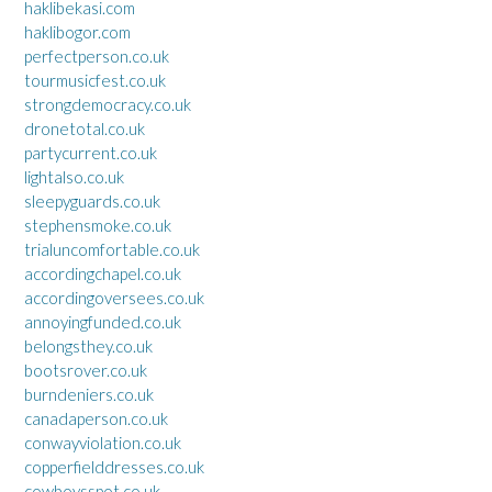
haklibekasi.com
haklibogor.com
perfectperson.co.uk
tourmusicfest.co.uk
strongdemocracy.co.uk
dronetotal.co.uk
partycurrent.co.uk
lightalso.co.uk
sleepyguards.co.uk
stephensmoke.co.uk
trialuncomfortable.co.uk
accordingchapel.co.uk
accordingoversees.co.uk
annoyingfunded.co.uk
belongsthey.co.uk
bootsrover.co.uk
burndeniers.co.uk
canadaperson.co.uk
conwayviolation.co.uk
copperfielddresses.co.uk
cowboysspot.co.uk