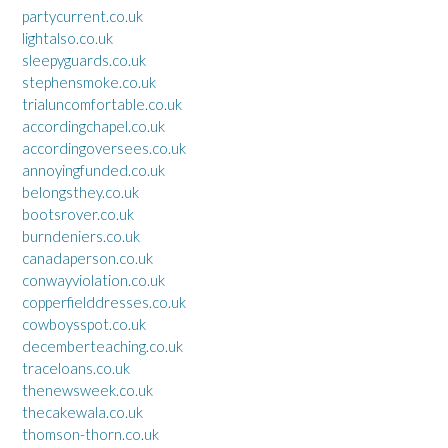
partycurrent.co.uk
lightalso.co.uk
sleepyguards.co.uk
stephensmoke.co.uk
trialuncomfortable.co.uk
accordingchapel.co.uk
accordingoversees.co.uk
annoyingfunded.co.uk
belongsthey.co.uk
bootsrover.co.uk
burndeniers.co.uk
canadaperson.co.uk
conwayviolation.co.uk
copperfielddresses.co.uk
cowboysspot.co.uk
decemberteaching.co.uk
traceloans.co.uk
thenewsweek.co.uk
thecakewala.co.uk
thomson-thorn.co.uk