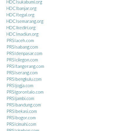
HDCIsukabumi.org
HDCIbanjar.org
HDCItegal.org
HDCIsemarang.org
HDCIkediri.org
HDCImadiun.org
PRSIaceh.com
PRSIsabang.com
PRSIdenpasar.com
PRSIcilegon.com
PRSItangerang.com
PRSIserang.com
PRSIbengkulu.com
PRSIjogja.com
PRSIgorontalo.com
PRSIjambi.com
PRSIbandung.com
PRSIbekasi.com
PRSIbogor.com
PRSIcimahi.com
PRSIcirebon.com