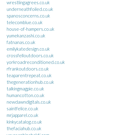
wrestlingagrees.co.uk
underneathfoiled.co.uk
spanosconcerns.co.uk
telecomblue.co.uk
house-of-hampers.co.uk
yumekanzashi.co.uk
fatnanas.co.uk
emilykatedesign.co.uk
crossfelloutdoors.co.uk
yorkroadreconditioned.co.uk
rfrankoutdoors.co.uk
teaparentrepeat.co.uk
thegenerationhub.co.uk
talkingmagpie.co.uk
humancotton.co.uk
newdawndigitals.co.uk
saintfelice.co.uk
mrjapparel.co.uk
kinkycatalog.co.uk
thefaciahub.co.uk