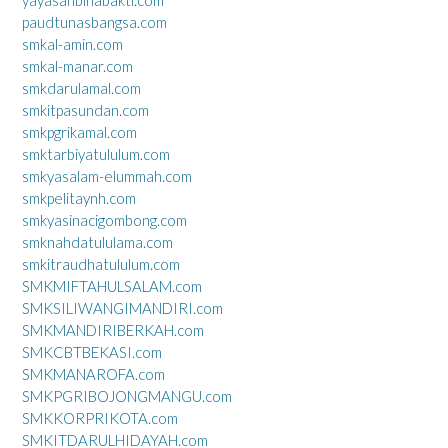
yayasanbinabakti.com
paudtunasbangsa.com
smkal-amin.com
smkal-manar.com
smkdarulamal.com
smkitpasundan.com
smkpgrikamal.com
smktarbiyatululum.com
smkyasalam-elummah.com
smkpelitaynh.com
smkyasinacigombong.com
smknahdatululama.com
smkitraudhatululum.com
SMKMIFTAHULSALAM.com
SMKSILIWANGIMANDIRI.com
SMKMANDIRIBERKAH.com
SMKCBTBEKASI.com
SMKMANAROFA.com
SMKPGRIBOJONGMANGU.com
SMKKORPRIKOTA.com
SMKITDARULHIDAYAH.com