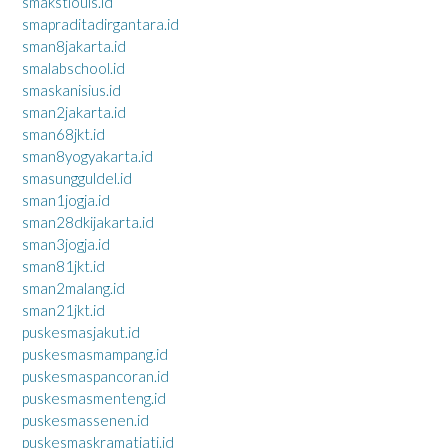
smakstlouis.id
smapraditadirgantara.id
sman8jakarta.id
smalabschool.id
smaskanisius.id
sman2jakarta.id
sman68jkt.id
sman8yogyakarta.id
smasungguldel.id
sman1jogja.id
sman28dkijakarta.id
sman3jogja.id
sman81jkt.id
sman2malang.id
sman21jkt.id
puskesmasjakut.id
puskesmasmampang.id
puskesmaspancoran.id
puskesmasmenteng.id
puskesmassenen.id
puskesmaskramatjati.id