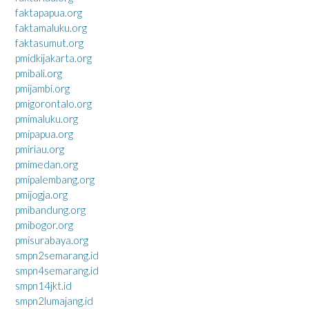
faktapapua.org
faktamaluku.org
faktasumut.org
pmidkijakarta.org
pmibali.org
pmijambi.org
pmigorontalo.org
pmimaluku.org
pmipapua.org
pmiriau.org
pmimedan.org
pmipalembang.org
pmijogja.org
pmibandung.org
pmibogor.org
pmisurabaya.org
smpn2semarang.id
smpn4semarang.id
smpn14jkt.id
smpn2lumajang.id