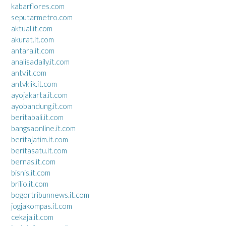
kabarflores.com
seputarmetro.com
aktual.it.com
akurat.it.com
antara.it.com
analisadaily.it.com
antv.it.com
antvklik.it.com
ayojakarta.it.com
ayobandung.it.com
beritabali.it.com
bangsaonline.it.com
beritajatim.it.com
beritasatu.it.com
bernas.it.com
bisnis.it.com
brilio.it.com
bogortribunnews.it.com
jogjakompas.it.com
cekaja.it.com