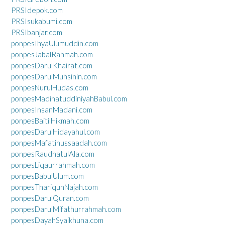
PRSIdepok.com
PRSIsukabumi.com
PRSIbanjar.com
ponpesIhyaUlumuddin.com
ponpesJabalRahmah.com
ponpesDarulKhairat.com
ponpesDarulMuhsinin.com
ponpesNurulHudas.com
ponpesMadinatuddiniyahBabul.com
ponpesInsanMadani.com
ponpesBaitilHikmah.com
ponpesDarulHidayahul.com
ponpesMafatihussaadah.com
ponpesRaudhatulAla.com
ponpesLiqaurrahmah.com
ponpesBabulUlum.com
ponpesThariqunNajah.com
ponpesDarulQuran.com
ponpesDarulMifathurrahmah.com
ponpesDayahSyaikhuna.com