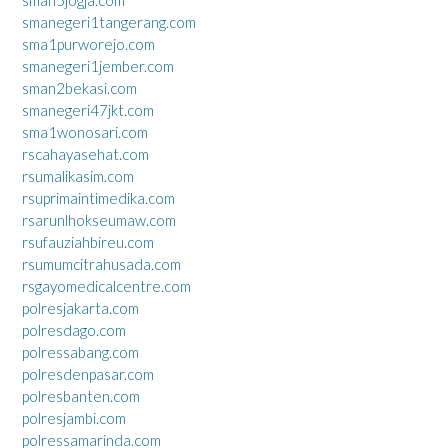
sman5jogja.com
smanegeri1tangerang.com
sma1purworejo.com
smanegeri1jember.com
sman2bekasi.com
smanegeri47jkt.com
sma1wonosari.com
rscahayasehat.com
rsumalikasim.com
rsuprimaintimedika.com
rsarunlhokseumaw.com
rsufauziahbireu.com
rsumumcitrahusada.com
rsgayomedicalcentre.com
polresjakarta.com
polresdago.com
polressabang.com
polresdenpasar.com
polresbanten.com
polresjambi.com
polressamarinda.com