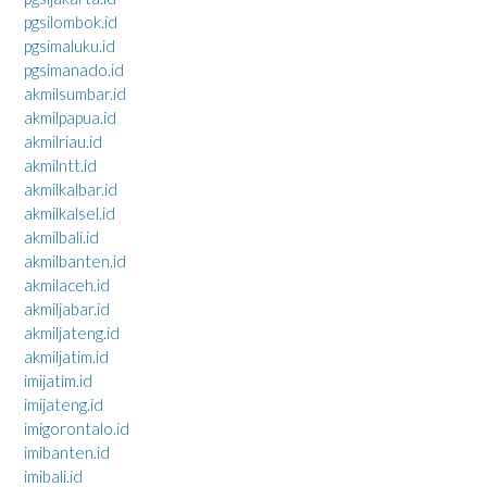
pgsilombok.id
pgsimaluku.id
pgsimanado.id
akmilsumbar.id
akmilpapua.id
akmilriau.id
akmilntt.id
akmilkalbar.id
akmilkalsel.id
akmilbali.id
akmilbanten.id
akmilaceh.id
akmiljabar.id
akmiljateng.id
akmiljatim.id
imijatim.id
imijateng.id
imigorontalo.id
imibanten.id
imibali.id