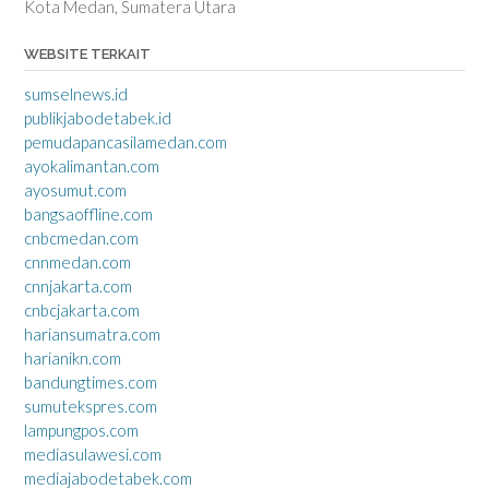
Kota Medan, Sumatera Utara
WEBSITE TERKAIT
sumselnews.id
publikjabodetabek.id
pemudapancasilamedan.com
ayokalimantan.com
ayosumut.com
bangsaoffline.com
cnbcmedan.com
cnnmedan.com
cnnjakarta.com
cnbcjakarta.com
hariansumatra.com
harianikn.com
bandungtimes.com
sumutekspres.com
lampungpos.com
mediasulawesi.com
mediajabodetabek.com