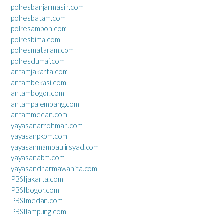
polresbanjarmasin.com
polresbatam.com
polresambon.com
polresbima.com
polresmataram.com
polresdumai.com
antamjakarta.com
antambekasi.com
antambogor.com
antampalembang.com
antammedan.com
yayasanarrohmah.com
yayasanpkbm.com
yayasanmambaulirsyad.com
yayasanabm.com
yayasandharmawanita.com
PBSIjakarta.com
PBSIbogor.com
PBSImedan.com
PBSIlampung.com