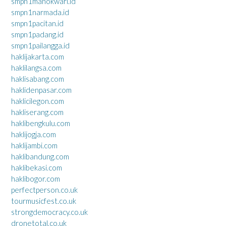
smpn1manokwari.id
smpn1narmada.id
smpn1pacitan.id
smpn1padang.id
smpn1pailangga.id
haklijakarta.com
haklilangsa.com
haklisabang.com
haklidenpasar.com
haklicilegon.com
hakliserang.com
haklibengkulu.com
haklijogja.com
haklijambi.com
haklibandung.com
haklibekasi.com
haklibogor.com
perfectperson.co.uk
tourmusicfest.co.uk
strongdemocracy.co.uk
dronetotal.co.uk