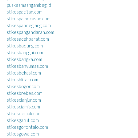
puskesmasngambeg.id
stikespacitan.com
stikespamekasan.com
stikespandeglang.com
stikespangandaran.com
stikesacehbarat.com
stikesbadung.com
stikesbanggai.com
stikesbangka.com
stikesbanyumas.com
stikesbekasi.com
stikesblitar.com
stikesbogor.com
stikesbrebes.com
stikescianjur.com
stikesciamis.com
stikesdemak.com
stikesgarut.com
stikesgorontalo.com
stikesgowa.com