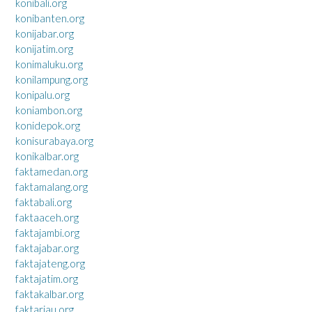
konibali.org
konibanten.org
konijabar.org
konijatim.org
konimaluku.org
konilampung.org
konipalu.org
koniambon.org
konidepok.org
konisurabaya.org
konikalbar.org
faktamedan.org
faktamalang.org
faktabali.org
faktaaceh.org
faktajambi.org
faktajabar.org
faktajateng.org
faktajatim.org
faktakalbar.org
faktariau.org