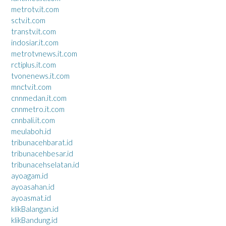
metrotv.it.com
sctv.it.com
transtv.it.com
indosiar.it.com
metrotvnews.it.com
rctiplus.it.com
tvonenews.it.com
mnctv.it.com
cnnmedan.it.com
cnnmetro.it.com
cnnbali.it.com
meulaboh.id
tribunacehbarat.id
tribunacehbesar.id
tribunacehselatan.id
ayoagam.id
ayoasahan.id
ayoasmat.id
klikBalangan.id
klikBandung.id