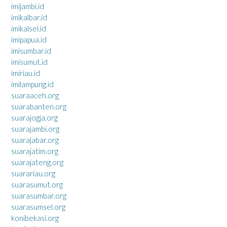
imijambi.id
imikalbar.id
imikalsel.id
imipapua.id
imisumbar.id
imisumut.id
imiriau.id
imilampung.id
suaraaceh.org
suarabanten.org
suarajogja.org
suarajambi.org
suarajabar.org
suarajatim.org
suarajateng.org
suarariau.org
suarasumut.org
suarasumbar.org
suarasumsel.org
konibekasi.org