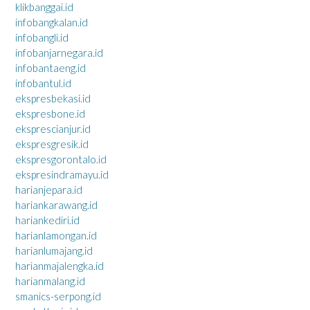
klikbanggai.id
infobangkalan.id
infobangli.id
infobanjarnegara.id
infobantaeng.id
infobantul.id
ekspresbekasi.id
ekspresbone.id
eksprescianjur.id
ekspresgresik.id
ekspresgorontalo.id
ekspresindramayu.id
harianjepara.id
hariankarawang.id
hariankediri.id
harianlamongan.id
harianlumajang.id
harianmajalengka.id
harianmalang.id
smanics-serpong.id