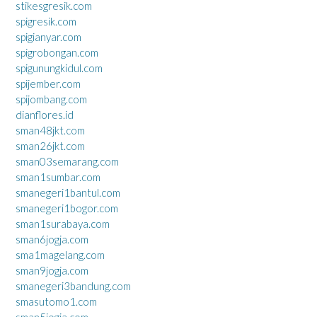
stikesgresik.com
spigresik.com
spigianyar.com
spigrobongan.com
spigunungkidul.com
spijember.com
spijombang.com
dianflores.id
sman48jkt.com
sman26jkt.com
sman03semarang.com
sman1sumbar.com
smanegeri1bantul.com
smanegeri1bogor.com
sman1surabaya.com
sman6jogja.com
sma1magelang.com
sman9jogja.com
smanegeri3bandung.com
smasutomo1.com