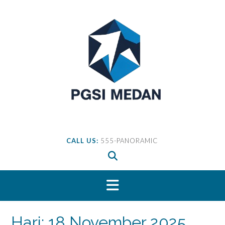
Skip
to
content
CALL US:
555-PANORAMIC
Hari:
18 November 2025