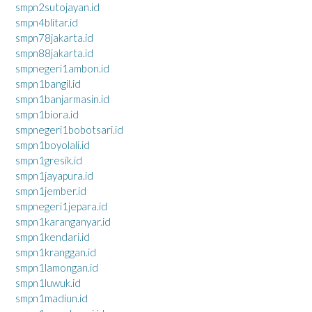
smpn2sutojayan.id
smpn4blitar.id
smpn78jakarta.id
smpn88jakarta.id
smpnegeri1ambon.id
smpn1bangil.id
smpn1banjarmasin.id
smpn1biora.id
smpnegeri1bobotsari.id
smpn1boyolali.id
smpn1gresik.id
smpn1jayapura.id
smpn1jember.id
smpnegeri1jepara.id
smpn1karanganyar.id
smpn1kendari.id
smpn1kranggan.id
smpn1lamongan.id
smpn1luwuk.id
smpn1madiun.id