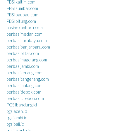
PBSIkaltim.com
PBSIsumbar.com
PBSIbaubau.com
PBSIbitung.com
pbsipekanbaru.com
perbasimedan.com
perbasisurabaya.com
perbasibanjarbaru.com
perbasiblitar.com
perbasimagelang.com
perbasijambi.com
perbasiserang.com
perbasitangerang.com
perbasimalang.com
perbasidepok.com
perbasicirebon.com
PGSIbandung.id
pgsiaceh.id
pgsijambi.id
pgsibali.id
pgsijakarta.id