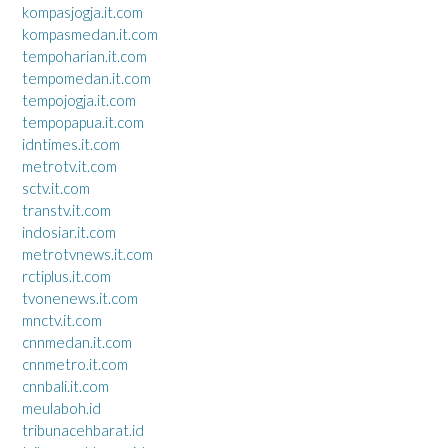
kompasjogja.it.com
kompasmedan.it.com
tempoharian.it.com
tempomedan.it.com
tempojogja.it.com
tempopapua.it.com
idntimes.it.com
metrotv.it.com
sctv.it.com
transtv.it.com
indosiar.it.com
metrotvnews.it.com
rctiplus.it.com
tvonenews.it.com
mnctv.it.com
cnnmedan.it.com
cnnmetro.it.com
cnnbali.it.com
meulaboh.id
tribunacehbarat.id