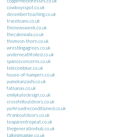
copperfielddresses.co.uk
cowboysspot.co.uk
decemberteaching.co.uk
traceloans.co.uk
thenewsweek.co.uk
thecakewala.co.uk
thomson-thorn.co.uk
wrestlingagrees.co.uk
underneathfoiled.co.uk
spanosconcerns.co.uk
telecomblue.co.uk
house-of-hampers.co.uk
yumekanzashi.co.uk
fatnanas.co.uk
emilykatedesign.co.uk
crossfelloutdoors.co.uk
yorkroadreconditioned.co.uk
rfrankoutdoors.co.uk
teaparentrepeat.co.uk
thegenerationhub.co.uk
talkingmagpie.co.uk