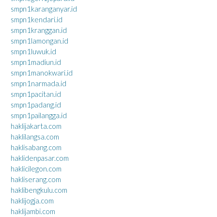
smpn1karanganyar.id
smpn1kendari.id
smpn1kranggan.id
smpn1lamongan.id
smpn1luwuk.id
smpn1madiun.id
smpn1manokwari.id
smpn1narmada.id
smpn1pacitan.id
smpn1padang.id
smpn1pailangga.id
haklijakarta.com
haklilangsa.com
haklisabang.com
haklidenpasar.com
haklicilegon.com
hakliserang.com
haklibengkulu.com
haklijogja.com
haklijambi.com