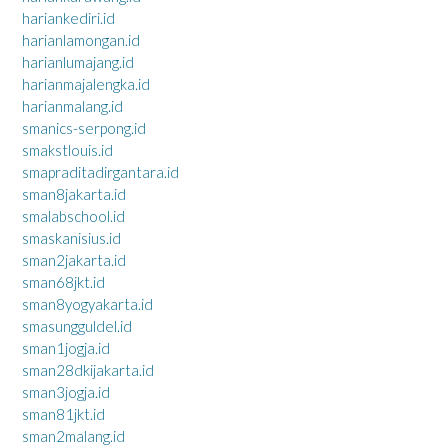
hariankediri.id
harianlamongan.id
harianlumajang.id
harianmajalengka.id
harianmalang.id
smanics-serpong.id
smakstlouis.id
smapraditadirgantara.id
sman8jakarta.id
smalabschool.id
smaskanisius.id
sman2jakarta.id
sman68jkt.id
sman8yogyakarta.id
smasungguldel.id
sman1jogja.id
sman28dkijakarta.id
sman3jogja.id
sman81jkt.id
sman2malang.id