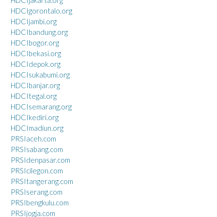
HDCIgorontalo.org
HDCIjambi.org
HDCIbandung.org
HDCIbogor.org
HDCIbekasi.org
HDCIdepok.org
HDCIsukabumi.org
HDCIbanjar.org
HDCItegal.org
HDCIsemarang.org
HDCIkediri.org
HDCImadiun.org
PRSIaceh.com
PRSIsabang.com
PRSIdenpasar.com
PRSIcilegon.com
PRSItangerang.com
PRSIserang.com
PRSIbengkulu.com
PRSIjogja.com