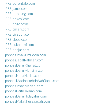
PRSIgorontalo.com
PRSIjambi.com
PRSIbandung.com
PRSIbekasi.com
PRSIbogor.com
PRSIcimahi.com
PRSIcirebon.com
PRSIdepok.com
PRSIsukabumi.com
PRSIbanjar.com
ponpesIhyaUlumuddin.com
ponpesJabalRahmah.com
ponpesDarulKhairat.com
ponpesDarulMuhsinin.com
ponpesNurulHudas.com
ponpesMadinatuddiniyahBabul.com
ponpesInsanMadani.com
ponpesBaitilHikmah.com
ponpesDarulHidayahul.com
ponpesMafatihussaadah.com