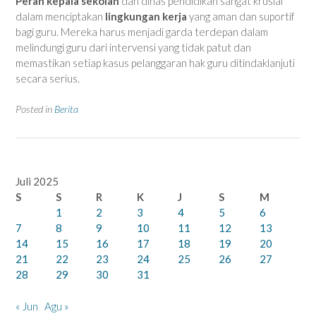
Peran kepala sekolah
dan dinas pendidikan sangat krusial
dalam menciptakan
lingkungan kerja
yang aman dan suportif
bagi guru. Mereka harus menjadi garda terdepan dalam
melindungi guru dari intervensi yang tidak patut dan
memastikan setiap kasus pelanggaran hak guru ditindaklanjuti
secara serius.
Posted in
Berita
Juli 2025
S
S
R
K
J
S
M
1
2
3
4
5
6
7
8
9
10
11
12
13
14
15
16
17
18
19
20
21
22
23
24
25
26
27
28
29
30
31
« Jun
Agu »