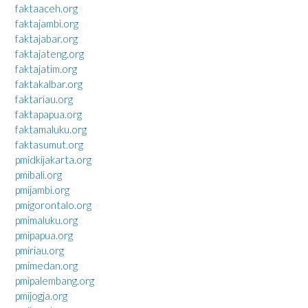
faktaaceh.org
faktajambi.org
faktajabar.org
faktajateng.org
faktajatim.org
faktakalbar.org
faktariau.org
faktapapua.org
faktamaluku.org
faktasumut.org
pmidkijakarta.org
pmibali.org
pmijambi.org
pmigorontalo.org
pmimaluku.org
pmipapua.org
pmiriau.org
pmimedan.org
pmipalembang.org
pmijogja.org