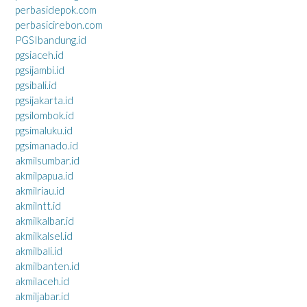
perbasidepok.com
perbasicirebon.com
PGSIbandung.id
pgsiaceh.id
pgsijambi.id
pgsibali.id
pgsijakarta.id
pgsilombok.id
pgsimaluku.id
pgsimanado.id
akmilsumbar.id
akmilpapua.id
akmilriau.id
akmilntt.id
akmilkalbar.id
akmilkalsel.id
akmilbali.id
akmilbanten.id
akmilaceh.id
akmiljabar.id