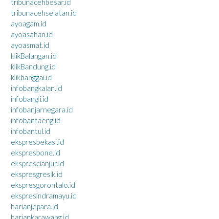
tribunacehbesar.id
tribunacehselatan.id
ayoagam.id
ayoasahan.id
ayoasmat.id
klikBalangan.id
klikBandung.id
klikbanggai.id
infobangkalan.id
infobangli.id
infobanjarnegara.id
infobantaeng.id
infobantul.id
ekspresbekasi.id
ekspresbone.id
eksprescianjur.id
ekspresgresik.id
ekspresgorontalo.id
ekspresindramayu.id
harianjepara.id
hariankarawang.id