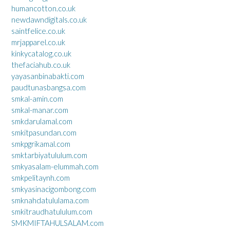
humancotton.co.uk
newdawndigitals.co.uk
saintfelice.co.uk
mrjapparel.co.uk
kinkycatalog.co.uk
thefaciahub.co.uk
yayasanbinabakti.com
paudtunasbangsa.com
smkal-amin.com
smkal-manar.com
smkdarulamal.com
smkitpasundan.com
smkpgrikamal.com
smktarbiyatululum.com
smkyasalam-elummah.com
smkpelitaynh.com
smkyasinacigombong.com
smknahdatululama.com
smkitraudhatululum.com
SMKMIFTAHULSALAM.com