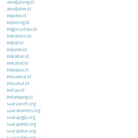
akmiljateng.id
akmiljatim.id
imijatim.id
imijateng.id
imigorontalo.id
imibanten.id
imibali.id
imijambi.id
imikalbar.id
imikalsel.id
imipapua.id
imisumbar.id
imisumut.id
imiriau.id
imilampung.id
suaraaceh.org
suarabanten.org
suarajogja.org
suarajambi.org
suarajabar.org
suarajatim.org