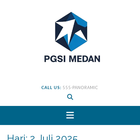
Skip
to
content
CALL US:
555-PANORAMIC
Hari:
2 Juli 2025