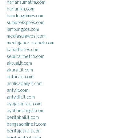
hariansumatra.com
harianikn.com
bandungtimes.com
sumutekspres.com
lampungpos.com
mediasulawesi.com
mediajabodetabek.com
kabarflores.com
seputarmetro.com
aktual.it.com
akurat.it.com
antara.it.com
analisadaily.it.com
antv.it.com
antvklik.it.com
ayojakarta.it.com
ayobandung.it.com
beritabali.it.com
bangsaonline.it.com
beritajatim.it.com
beritasatu.it.com