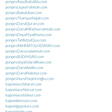
ponpesRaudhatulAla.com
ponpesLiqaurrahmah.com
ponpesBabulUlum.com
ponpesThariqunNajah.com
ponpesDarulQuran.com
ponpesDarulMifathurrahmah.com
ponpesDayahSyaikhuna.com
ponpesTahfidzulQua.com
ponpesRAHMATULHIDAYAH.com
ponpesDarussalamnuh.com
ponpesBUDiIHSAN.com
ponpesdayahdarulilham.com
ponpesDarulAmilin.com
ponpesDarulMakmur.com
ponpesNurulYaqintengku.com
bapomiacehbarat.com
bapomiacehbesar.com
bapomiacehtimur.com
bapomibireuen.com
bapomigayolues.com
bapomipidie.com