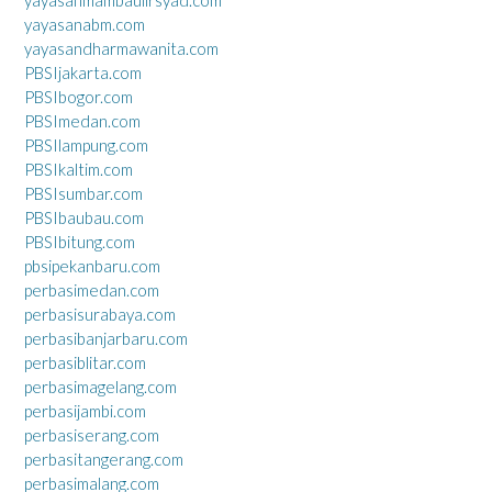
yayasanabm.com
yayasandharmawanita.com
PBSIjakarta.com
PBSIbogor.com
PBSImedan.com
PBSIlampung.com
PBSIkaltim.com
PBSIsumbar.com
PBSIbaubau.com
PBSIbitung.com
pbsipekanbaru.com
perbasimedan.com
perbasisurabaya.com
perbasibanjarbaru.com
perbasiblitar.com
perbasimagelang.com
perbasijambi.com
perbasiserang.com
perbasitangerang.com
perbasimalang.com