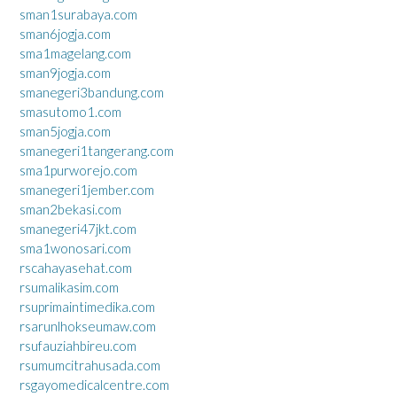
sman1surabaya.com
sman6jogja.com
sma1magelang.com
sman9jogja.com
smanegeri3bandung.com
smasutomo1.com
sman5jogja.com
smanegeri1tangerang.com
sma1purworejo.com
smanegeri1jember.com
sman2bekasi.com
smanegeri47jkt.com
sma1wonosari.com
rscahayasehat.com
rsumalikasim.com
rsuprimaintimedika.com
rsarunlhokseumaw.com
rsufauziahbireu.com
rsumumcitrahusada.com
rsgayomedicalcentre.com