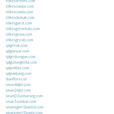
stikesbrebes.com
stikescianjur.com
stikesciamis.com
stikesdemak.com
stikesgarut.com
stikesgorontalo.com
stikesgowa.com
stikesgresik.com
spigresik.com
spigianyar.com
spigrobongan.com
spigunungkidul.com
spijember.com
spijombang.com
dianflores.id
sman48jkt.com
sman26jkt.com
sman03semarang.com
sman1sumbar.com
smanegeri1bantul.com
smanegeri1bogor.com