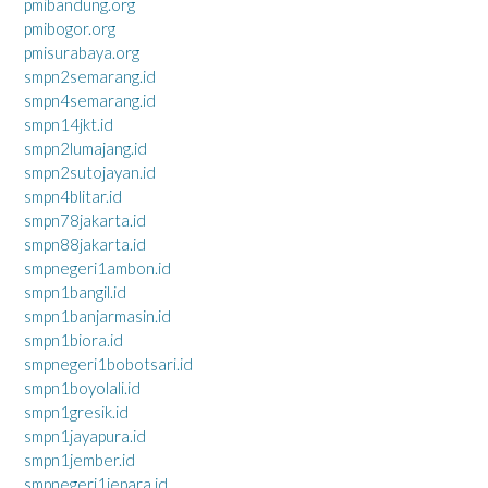
pmibandung.org
pmibogor.org
pmisurabaya.org
smpn2semarang.id
smpn4semarang.id
smpn14jkt.id
smpn2lumajang.id
smpn2sutojayan.id
smpn4blitar.id
smpn78jakarta.id
smpn88jakarta.id
smpnegeri1ambon.id
smpn1bangil.id
smpn1banjarmasin.id
smpn1biora.id
smpnegeri1bobotsari.id
smpn1boyolali.id
smpn1gresik.id
smpn1jayapura.id
smpn1jember.id
smpnegeri1jepara.id