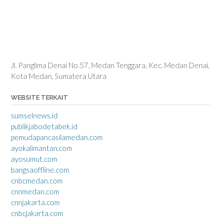
Jl. Panglima Denai No.57, Medan Tenggara, Kec. Medan Denai,
Kota Medan, Sumatera Utara
WEBSITE TERKAIT
sumselnews.id
publikjabodetabek.id
pemudapancasilamedan.com
ayokalimantan.com
ayosumut.com
bangsaoffline.com
cnbcmedan.com
cnnmedan.com
cnnjakarta.com
cnbcjakarta.com