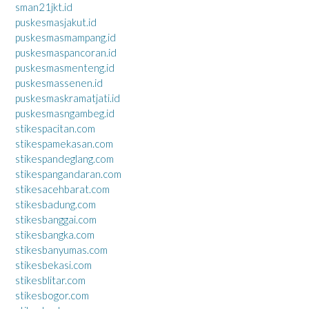
sman21jkt.id
puskesmasjakut.id
puskesmasmampang.id
puskesmaspancoran.id
puskesmasmenteng.id
puskesmassenen.id
puskesmaskramatjati.id
puskesmasngambeg.id
stikespacitan.com
stikespamekasan.com
stikespandeglang.com
stikespangandaran.com
stikesacehbarat.com
stikesbadung.com
stikesbanggai.com
stikesbangka.com
stikesbanyumas.com
stikesbekasi.com
stikesblitar.com
stikesbogor.com