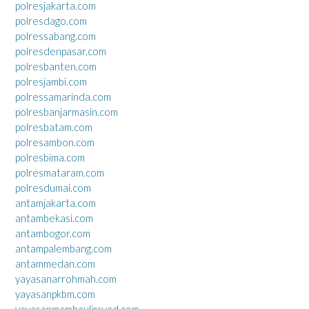
polresjakarta.com
polresdago.com
polressabang.com
polresdenpasar.com
polresbanten.com
polresjambi.com
polressamarinda.com
polresbanjarmasin.com
polresbatam.com
polresambon.com
polresbima.com
polresmataram.com
polresdumai.com
antamjakarta.com
antambekasi.com
antambogor.com
antampalembang.com
antammedan.com
yayasanarrohmah.com
yayasanpkbm.com
yayasanmambaulirsyad.com