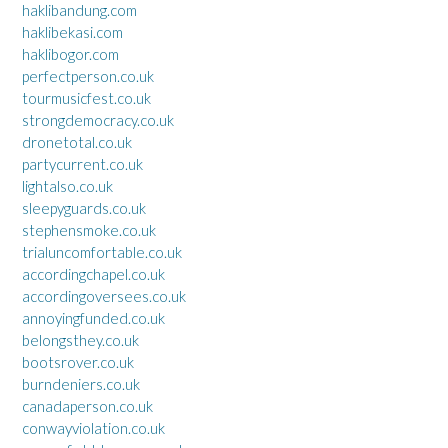
haklibandung.com
haklibekasi.com
haklibogor.com
perfectperson.co.uk
tourmusicfest.co.uk
strongdemocracy.co.uk
dronetotal.co.uk
partycurrent.co.uk
lightalso.co.uk
sleepyguards.co.uk
stephensmoke.co.uk
trialuncomfortable.co.uk
accordingchapel.co.uk
accordingoversees.co.uk
annoyingfunded.co.uk
belongsthey.co.uk
bootsrover.co.uk
burndeniers.co.uk
canadaperson.co.uk
conwayviolation.co.uk