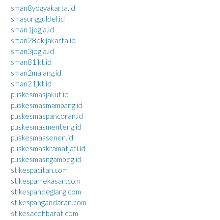
sman8yogyakarta.id
smasungguldel.id
sman1jogja.id
sman28dkijakarta.id
sman3jogja.id
sman81jkt.id
sman2malang.id
sman21jkt.id
puskesmasjakut.id
puskesmasmampang.id
puskesmaspancoran.id
puskesmasmenteng.id
puskesmassenen.id
puskesmaskramatjati.id
puskesmasngambeg.id
stikespacitan.com
stikespamekasan.com
stikespandeglang.com
stikespangandaran.com
stikesacehbarat.com