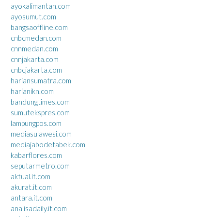
ayokalimantan.com
ayosumut.com
bangsaoffline.com
cnbcmedan.com
cnnmedan.com
cnnjakarta.com
cnbcjakarta.com
hariansumatra.com
harianikn.com
bandungtimes.com
sumutekspres.com
lampungpos.com
mediasulawesi.com
mediajabodetabek.com
kabarflores.com
seputarmetro.com
aktual.it.com
akurat.it.com
antara.it.com
analisadaily.it.com