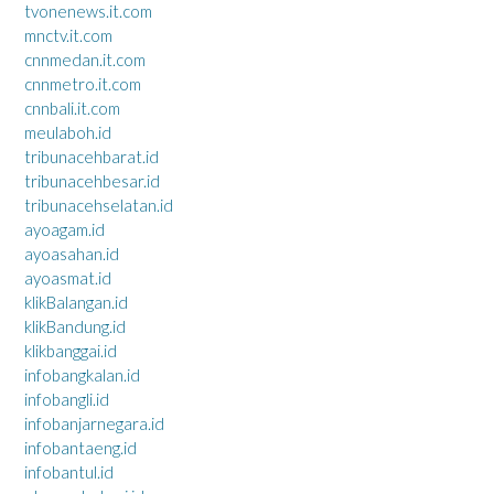
tvonenews.it.com
mnctv.it.com
cnnmedan.it.com
cnnmetro.it.com
cnnbali.it.com
meulaboh.id
tribunacehbarat.id
tribunacehbesar.id
tribunacehselatan.id
ayoagam.id
ayoasahan.id
ayoasmat.id
klikBalangan.id
klikBandung.id
klikbanggai.id
infobangkalan.id
infobangli.id
infobanjarnegara.id
infobantaeng.id
infobantul.id