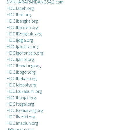
SMKHARAPANBANGSA2.com
HDCIaceh.org
HDCIbali.org
HDCIbangka.org
HDCIbanten.org
HDCIBengkulu.org
HDCIjogja.org
HDCIjakarta.org
HDCIgorontalo.org
HDCIjambi.org
HDCIbandung.org
HDCIbogor.org
HDCIbekasi.org
HDCIdepok.org
HDCIsukabumi.org
HDCIbanjar.org
HDCItegal.org
HDCIsemarang.org
HDCIkediri.org
HDCImadiun.org
PRSIaceh.com