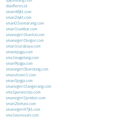
dianflores.id
sman48jkt.com
sman26jkt.com
sman03semarang.com
sman1sumbar.com
smanegeri1bantul.com
smanegeri1bogor.com
sman1surabaya.com
sman6jogja.com
sma1magelang.com
sman9jogja.com
smanegeri3bandung.com
smasutomo1.com
sman5jogja.com
smanegeri1tangerang.com
sma1purworejo.com
smanegeri1jember.com
sman2bekasi.com
smanegeri47jkt.com
sma1wonosari.com