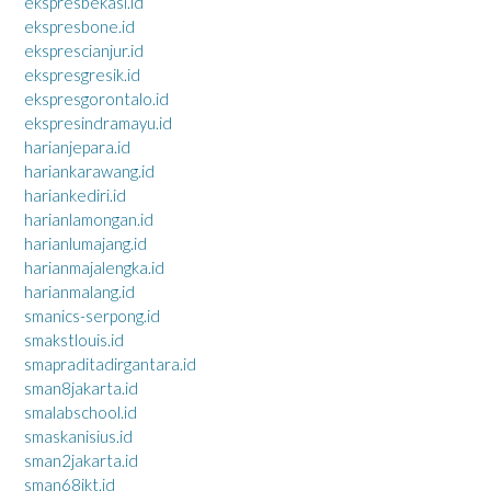
ekspresbekasi.id
ekspresbone.id
eksprescianjur.id
ekspresgresik.id
ekspresgorontalo.id
ekspresindramayu.id
harianjepara.id
hariankarawang.id
hariankediri.id
harianlamongan.id
harianlumajang.id
harianmajalengka.id
harianmalang.id
smanics-serpong.id
smakstlouis.id
smapraditadirgantara.id
sman8jakarta.id
smalabschool.id
smaskanisius.id
sman2jakarta.id
sman68jkt.id