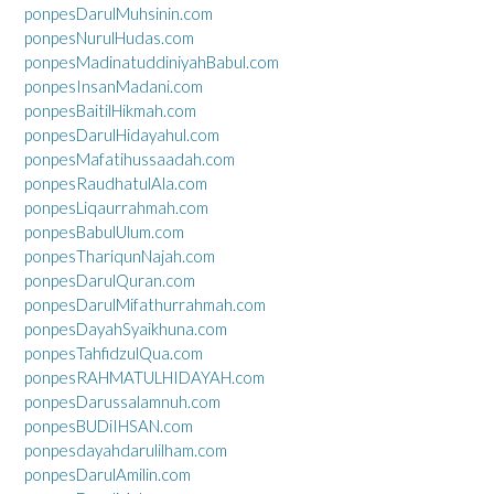
ponpesDarulMuhsinin.com
ponpesNurulHudas.com
ponpesMadinatuddiniyahBabul.com
ponpesInsanMadani.com
ponpesBaitilHikmah.com
ponpesDarulHidayahul.com
ponpesMafatihussaadah.com
ponpesRaudhatulAla.com
ponpesLiqaurrahmah.com
ponpesBabulUlum.com
ponpesThariqunNajah.com
ponpesDarulQuran.com
ponpesDarulMifathurrahmah.com
ponpesDayahSyaikhuna.com
ponpesTahfidzulQua.com
ponpesRAHMATULHIDAYAH.com
ponpesDarussalamnuh.com
ponpesBUDiIHSAN.com
ponpesdayahdarulilham.com
ponpesDarulAmilin.com