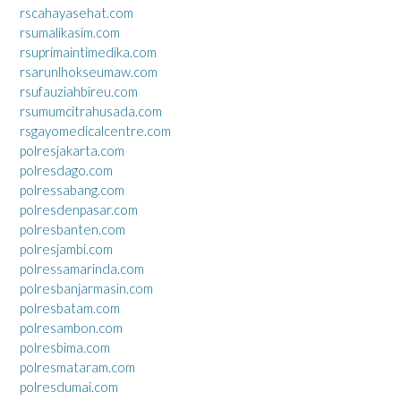
rscahayasehat.com
rsumalikasim.com
rsuprimaintimedika.com
rsarunlhokseumaw.com
rsufauziahbireu.com
rsumumcitrahusada.com
rsgayomedicalcentre.com
polresjakarta.com
polresdago.com
polressabang.com
polresdenpasar.com
polresbanten.com
polresjambi.com
polressamarinda.com
polresbanjarmasin.com
polresbatam.com
polresambon.com
polresbima.com
polresmataram.com
polresdumai.com