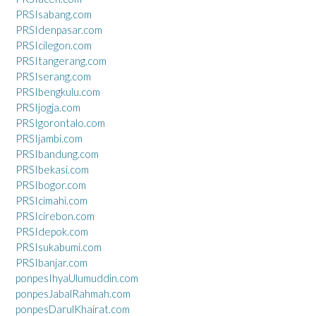
PRSIsabang.com
PRSIdenpasar.com
PRSIcilegon.com
PRSItangerang.com
PRSIserang.com
PRSIbengkulu.com
PRSIjogja.com
PRSIgorontalo.com
PRSIjambi.com
PRSIbandung.com
PRSIbekasi.com
PRSIbogor.com
PRSIcimahi.com
PRSIcirebon.com
PRSIdepok.com
PRSIsukabumi.com
PRSIbanjar.com
ponpesIhyaUlumuddin.com
ponpesJabalRahmah.com
ponpesDarulKhairat.com