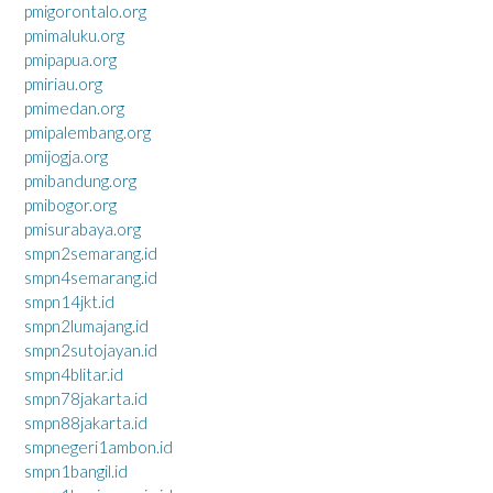
pmigorontalo.org
pmimaluku.org
pmipapua.org
pmiriau.org
pmimedan.org
pmipalembang.org
pmijogja.org
pmibandung.org
pmibogor.org
pmisurabaya.org
smpn2semarang.id
smpn4semarang.id
smpn14jkt.id
smpn2lumajang.id
smpn2sutojayan.id
smpn4blitar.id
smpn78jakarta.id
smpn88jakarta.id
smpnegeri1ambon.id
smpn1bangil.id