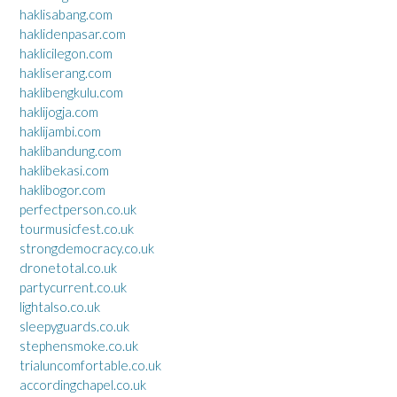
haklisabang.com
haklidenpasar.com
haklicilegon.com
hakliserang.com
haklibengkulu.com
haklijogja.com
haklijambi.com
haklibandung.com
haklibekasi.com
haklibogor.com
perfectperson.co.uk
tourmusicfest.co.uk
strongdemocracy.co.uk
dronetotal.co.uk
partycurrent.co.uk
lightalso.co.uk
sleepyguards.co.uk
stephensmoke.co.uk
trialuncomfortable.co.uk
accordingchapel.co.uk