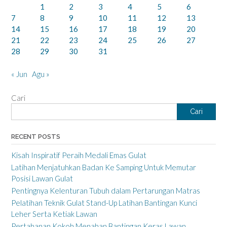
1
2
3
4
5
6
7
8
9
10
11
12
13
14
15
16
17
18
19
20
21
22
23
24
25
26
27
28
29
30
31
« Jun
Agu »
Cari
Cari
RECENT POSTS
Kisah Inspiratif Peraih Medali Emas Gulat
Latihan Menjatuhkan Badan Ke Samping Untuk Memutar
Posisi Lawan Gulat
Pentingnya Kelenturan Tubuh dalam Pertarungan Matras
Pelatihan Teknik Gulat Stand-Up Latihan Bantingan Kunci
Leher Serta Ketiak Lawan
Pertahanan Kokoh Menahan Bantingan Keras Lawan