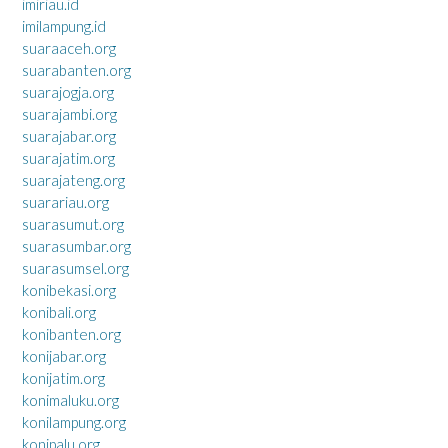
imiriau.id
imilampung.id
suaraaceh.org
suarabanten.org
suarajogja.org
suarajambi.org
suarajabar.org
suarajatim.org
suarajateng.org
suarariau.org
suarasumut.org
suarasumbar.org
suarasumsel.org
konibekasi.org
konibali.org
konibanten.org
konijabar.org
konijatim.org
konimaluku.org
konilampung.org
konipalu.org