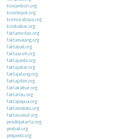
koniambon.org
konidepok.org
konisurabaya.org
konikalbar.org
faktamedan.org
faktamalang.org
faktabali.org
faktaaceh.org
faktajambi.org
faktajabar.org
faktajateng.org
faktajatim.org
faktakalbar.org
faktariau.org
faktapapua.org
faktamaluku.org
faktasumut.org
pmidkijakarta.org
pmibali.org
pmijambi.org