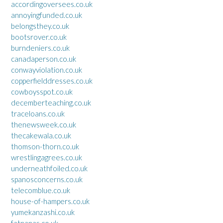
accordingoversees.co.uk
annoyingfunded.co.uk
belongsthey.co.uk
bootsrover.co.uk
burndeniers.co.uk
canadaperson.co.uk
conwayviolation.co.uk
copperfielddresses.co.uk
cowboysspot.co.uk
decemberteaching.co.uk
traceloans.co.uk
thenewsweek.co.uk
thecakewala.co.uk
thomson-thorn.co.uk
wrestlingagrees.co.uk
underneathfoiled.co.uk
spanosconcerns.co.uk
telecomblue.co.uk
house-of-hampers.co.uk
yumekanzashi.co.uk
fatnanas.co.uk