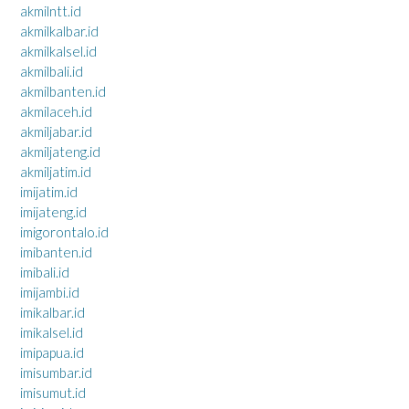
akmilntt.id
akmilkalbar.id
akmilkalsel.id
akmilbali.id
akmilbanten.id
akmilaceh.id
akmiljabar.id
akmiljateng.id
akmiljatim.id
imijatim.id
imijateng.id
imigorontalo.id
imibanten.id
imibali.id
imijambi.id
imikalbar.id
imikalsel.id
imipapua.id
imisumbar.id
imisumut.id