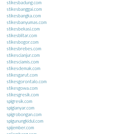
stikesbadung.com
stikesbanggai.com
stikesbangka.com
stikesbanyumas.com
stikesbekasi.com
stikesblitar.com
stikesbogor.com
stikesbrebes.com
stikescianjur.com
stikesciamis.com
stikesdemak.com
stikesgarut.com
stikesgorontalo.com
stikesgowa.com
stikesgresik.com
spigresik.com
spigianyar.com
spigrobongan.com
spigunungkidul.com
spijember.com
spijombang.com