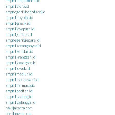
smpn1banjarmasin.id
smpn1biora.id
smpnegeri1bobotsari.id
smpn1boyolali.id
smpn1gresik.id
smpn1jayapura.id
smpn1jember.id
smpnegeri1jepara.id
smpn1karanganyar.id
smpn1kendari.id
smpn1kranggan.id
smpn1lamongan.id
smpn1luwuk.id
smpn1madiun.id
smpn1manokwari.id
smpn1narmada.id
smpn1pacitan.id
smpn1padang.id
smpn1pailangga.id
haklijakarta.com
haklilangsa.com