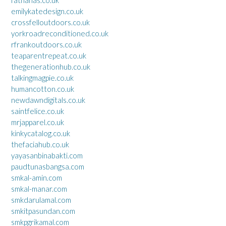
emilykatedesign.co.uk
crossfelloutdoors.co.uk
yorkroadreconditioned.co.uk
rfrankoutdoors.co.uk
teaparentrepeat.co.uk
thegenerationhub.co.uk
talkingmagpie.co.uk
humancotton.co.uk
newdawndigitals.co.uk
saintfelice.co.uk
mrjapparel.co.uk
kinkycatalog.co.uk
thefaciahub.co.uk
yayasanbinabakti.com
paudtunasbangsa.com
smkal-amin.com
smkal-manar.com
smkdarulamal.com
smkitpasundan.com
smkpgrikamal.com