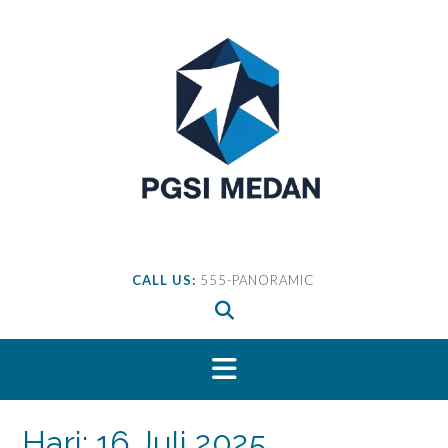
Skip
to
content
CALL US:
555-PANORAMIC
Hari:
16 Juli 2025