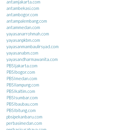
antamjakarta.com
antambekasi.com
antambogor.com
antampalembang.com
antammedan.com
yayasanarrohmah.com
yayasanpkbm.com
yayasanmambaulirsyad.com
yayasanabm.com
yayasandharmawanita.com
PBSIjakarta.com
PBSIbogor.com
PBSImedan.com
PBSIlampung.com
PBSIkaltim.com
PBSIsumbar.com
PBSIbaubau.com
PBSIbitung.com
pbsipekanbaru.com
perbasimedan.com
perbasisurabaya.com