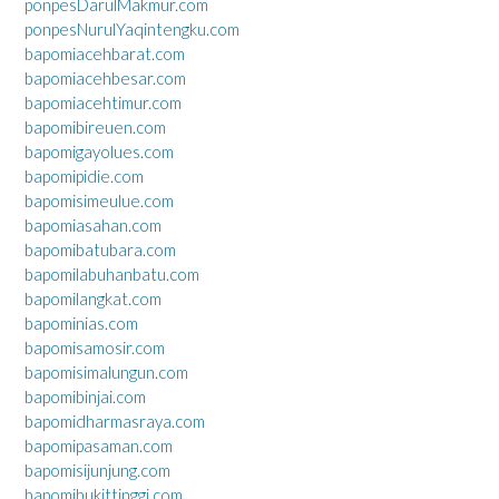
ponpesDarulMakmur.com
ponpesNurulYaqintengku.com
bapomiacehbarat.com
bapomiacehbesar.com
bapomiacehtimur.com
bapomibireuen.com
bapomigayolues.com
bapomipidie.com
bapomisimeulue.com
bapomiasahan.com
bapomibatubara.com
bapomilabuhanbatu.com
bapomilangkat.com
bapominias.com
bapomisamosir.com
bapomisimalungun.com
bapomibinjai.com
bapomidharmasraya.com
bapomipasaman.com
bapomisijunjung.com
bapomibukittinggi.com