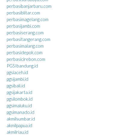
perbasibanjarbaru.com
perbasiblitar.com
perbasimagelang.com
perbasijambi.com
perbasiserang.com
perbasitangerang.com
perbasimalang.com
perbasidepok.com
perbasicirebon.com
PGSIbandung.id
pgsiaceh.id
pgsijambi.id
pgsibali.id
pgsijakarta.id
pgsilombok.id
pgsimaluku.id
pgsimanado.id
akmilsumbar.id
akmilpapua.id
akmilriau.id