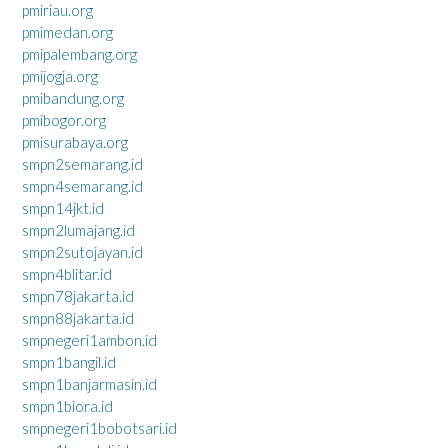
pmiriau.org
pmimedan.org
pmipalembang.org
pmijogja.org
pmibandung.org
pmibogor.org
pmisurabaya.org
smpn2semarang.id
smpn4semarang.id
smpn14jkt.id
smpn2lumajang.id
smpn2sutojayan.id
smpn4blitar.id
smpn78jakarta.id
smpn88jakarta.id
smpnegeri1ambon.id
smpn1bangil.id
smpn1banjarmasin.id
smpn1biora.id
smpnegeri1bobotsari.id