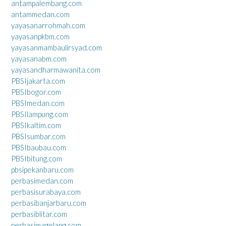
antampalembang.com
antammedan.com
yayasanarrohmah.com
yayasanpkbm.com
yayasanmambaulirsyad.com
yayasanabm.com
yayasandharmawanita.com
PBSIjakarta.com
PBSIbogor.com
PBSImedan.com
PBSIlampung.com
PBSIkaltim.com
PBSIsumbar.com
PBSIbaubau.com
PBSIbitung.com
pbsipekanbaru.com
perbasimedan.com
perbasisurabaya.com
perbasibanjarbaru.com
perbasiblitar.com
perbasimagelang.com