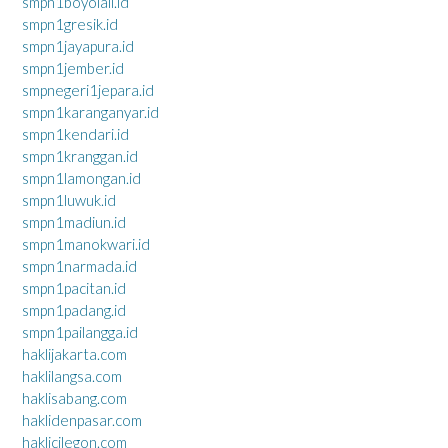
smpn1boyolali.id
smpn1gresik.id
smpn1jayapura.id
smpn1jember.id
smpnegeri1jepara.id
smpn1karanganyar.id
smpn1kendari.id
smpn1kranggan.id
smpn1lamongan.id
smpn1luwuk.id
smpn1madiun.id
smpn1manokwari.id
smpn1narmada.id
smpn1pacitan.id
smpn1padang.id
smpn1pailangga.id
haklijakarta.com
haklilangsa.com
haklisabang.com
haklidenpasar.com
haklicilegon.com