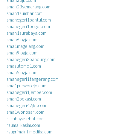
sman03semarang.com
sman1sumbar.com
smanegeri1bantul.com
smanegeri1bogor.com
sman1surabaya.com
sman6jogja.com
sma1magelang.com
sman9jogja.com
smanegeri3bandung.com
smasutomo1.com
sman5jogja.com
smanegeri1tangerang.com
sma1purworejo.com
smanegeri1jember.com
sman2bekasi.com
smanegeri47jkt.com
sma1wonosari.com
rscahayasehat.com
rsumalikasim.com
rsuprimaintimedika.com