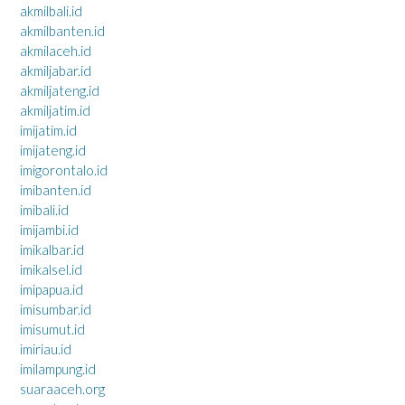
akmilbali.id
akmilbanten.id
akmilaceh.id
akmiljabar.id
akmiljateng.id
akmiljatim.id
imijatim.id
imijateng.id
imigorontalo.id
imibanten.id
imibali.id
imijambi.id
imikalbar.id
imikalsel.id
imipapua.id
imisumbar.id
imisumut.id
imiriau.id
imilampung.id
suaraaceh.org