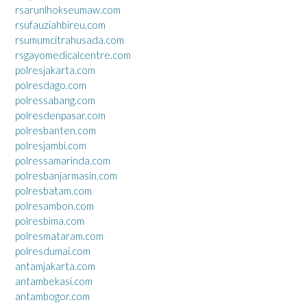
rsarunlhokseumaw.com
rsufauziahbireu.com
rsumumcitrahusada.com
rsgayomedicalcentre.com
polresjakarta.com
polresdago.com
polressabang.com
polresdenpasar.com
polresbanten.com
polresjambi.com
polressamarinda.com
polresbanjarmasin.com
polresbatam.com
polresambon.com
polresbima.com
polresmataram.com
polresdumai.com
antamjakarta.com
antambekasi.com
antambogor.com