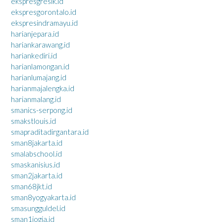
ekspresgresik.id
ekspresgorontalo.id
ekspresindramayu.id
harianjepara.id
hariankarawang.id
hariankediri.id
harianlamongan.id
harianlumajang.id
harianmajalengka.id
harianmalang.id
smanics-serpong.id
smakstlouis.id
smapraditadirgantara.id
sman8jakarta.id
smalabschool.id
smaskanisius.id
sman2jakarta.id
sman68jkt.id
sman8yogyakarta.id
smasungguldel.id
sman1jogja.id