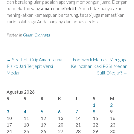
dan berulang-ulang adalah apa yang membangun juara. Dengan
pendekatan yang
aman
dan
efektif
, Anda tidak hanya akan
meningkatkan kemampuan bertarung, tetapi juga memastikan
karier olahraga Anda panjang dan bebas cedera.
Posted in
Gulat
,
Olahraga
Post
←
Seatbelt Grip Aman Tanpa
Footwork Matras: Mengapa
navigation
Risiko Jari Terjepit Versi
Kelincahan Kaki PGSI Medan
Medan
Sulit Dikejar?
→
Agustus 2026
S
S
R
K
J
S
M
1
2
3
4
5
6
7
8
9
10
11
12
13
14
15
16
17
18
19
20
21
22
23
24
25
26
27
28
29
30