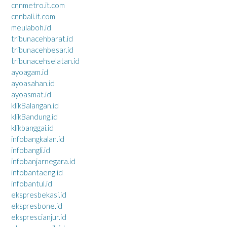
cnnmetro.it.com
cnnbali.it.com
meulaboh.id
tribunacehbarat.id
tribunacehbesar.id
tribunacehselatan.id
ayoagam.id
ayoasahan.id
ayoasmat.id
klikBalangan.id
klikBandung.id
klikbanggai.id
infobangkalan.id
infobangli.id
infobanjarnegara.id
infobantaeng.id
infobantul.id
ekspresbekasi.id
ekspresbone.id
eksprescianjur.id