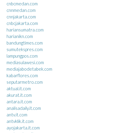
cnbcmedan.com
cnnmedan.com
cnnjakarta.com
cnbcjakarta.com
hariansumatra.com
harianikn.com
bandungtimes.com
sumutekspres.com
lampungpos.com
mediasulawesi.com
mediajabodetabek.com
kabarflores.com
seputarmetro.com
aktual.it.com
akurat.it.com
antara.it.com
analisadaily.it.com
antv.it.com
antvklik.it.com
ayojakarta.it.com