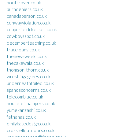
bootsrover.co.uk
burndeniers.co.uk
canadaperson.co.uk
conwayviolation.co.uk
copperfielddresses.co.uk
cowboysspot.co.uk
decemberteaching.co.uk
traceloans.co.uk
thenewsweek.co.uk
thecakewala.co.uk
thomson-thorn.co.uk
wrestlingagrees.co.uk
underneathfoiled.co.uk
spanosconcerns.co.uk
telecomblue.co.uk
house-of-hampers.co.uk
yumekanzashi.co.uk
fatnanas.co.uk
emilykatedesign.co.uk
crossfelloutdoors.co.uk
yorkroadreconditioned.co.uk