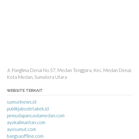
Jl. Panglima Denai No.57, Medan Tenggara, Kec. Medan Denai,
Kota Medan, Sumatera Utara
WEBSITE TERKAIT
sumselnews.id
publikjabodetabek.id
pemudapancasilamedan.com
ayokalimantan.com
ayosumut.com
bangsaoffline.com