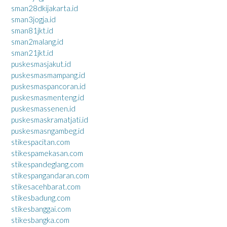
sman28dkijakarta.id
sman3jogja.id
sman81jkt.id
sman2malang.id
sman21jkt.id
puskesmasjakut.id
puskesmasmampang.id
puskesmaspancoran.id
puskesmasmenteng.id
puskesmassenen.id
puskesmaskramatjati.id
puskesmasngambeg.id
stikespacitan.com
stikespamekasan.com
stikespandeglang.com
stikespangandaran.com
stikesacehbarat.com
stikesbadung.com
stikesbanggai.com
stikesbangka.com