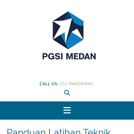
Skip
to
content
CALL US:
555-PANORAMIC
Panduan Latihan Teknik