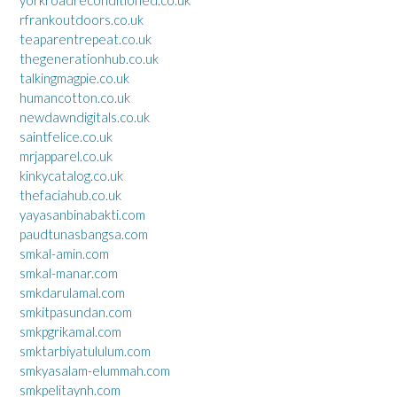
rfrankoutdoors.co.uk
teaparentrepeat.co.uk
thegenerationhub.co.uk
talkingmagpie.co.uk
humancotton.co.uk
newdawndigitals.co.uk
saintfelice.co.uk
mrjapparel.co.uk
kinkycatalog.co.uk
thefaciahub.co.uk
yayasanbinabakti.com
paudtunasbangsa.com
smkal-amin.com
smkal-manar.com
smkdarulamal.com
smkitpasundan.com
smkpgrikamal.com
smktarbiyatululum.com
smkyasalam-elummah.com
smkpelitaynh.com