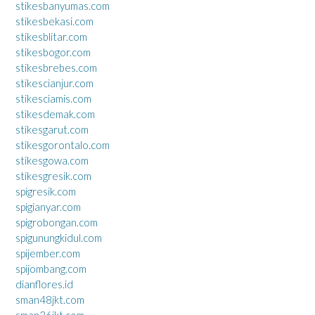
stikesbanyumas.com
stikesbekasi.com
stikesblitar.com
stikesbogor.com
stikesbrebes.com
stikescianjur.com
stikesciamis.com
stikesdemak.com
stikesgarut.com
stikesgorontalo.com
stikesgowa.com
stikesgresik.com
spigresik.com
spigianyar.com
spigrobongan.com
spigunungkidul.com
spijember.com
spijombang.com
dianflores.id
sman48jkt.com
sman26jkt.com