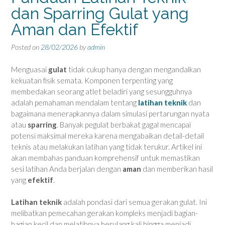
dan Sparring Gulat yang
Aman dan Efektif
Posted on
28/02/2026
by
admin
Menguasai
gulat
tidak cukup hanya dengan mengandalkan
kekuatan fisik semata. Komponen terpenting yang
membedakan seorang atlet beladiri yang sesungguhnya
adalah pemahaman mendalam tentang
latihan teknik
dan
bagaimana menerapkannya dalam simulasi pertarungan nyata
atau
sparring
. Banyak pegulat berbakat gagal mencapai
potensi maksimal mereka karena mengabaikan detail-detail
teknis atau melakukan latihan yang tidak terukur. Artikel ini
akan membahas panduan komprehensif untuk memastikan
sesi latihan Anda berjalan dengan
aman
dan memberikan hasil
yang
efektif
.
Latihan teknik
adalah pondasi dari semua gerakan gulat. Ini
melibatkan pemecahan gerakan kompleks menjadi bagian-
bagian kecil dan melatihnya berulang kali hingga menjadi