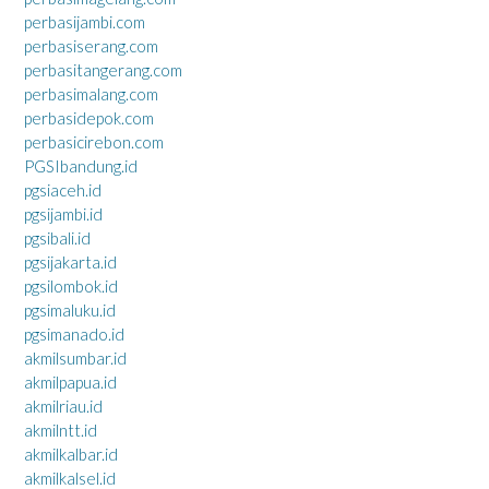
perbasijambi.com
perbasiserang.com
perbasitangerang.com
perbasimalang.com
perbasidepok.com
perbasicirebon.com
PGSIbandung.id
pgsiaceh.id
pgsijambi.id
pgsibali.id
pgsijakarta.id
pgsilombok.id
pgsimaluku.id
pgsimanado.id
akmilsumbar.id
akmilpapua.id
akmilriau.id
akmilntt.id
akmilkalbar.id
akmilkalsel.id