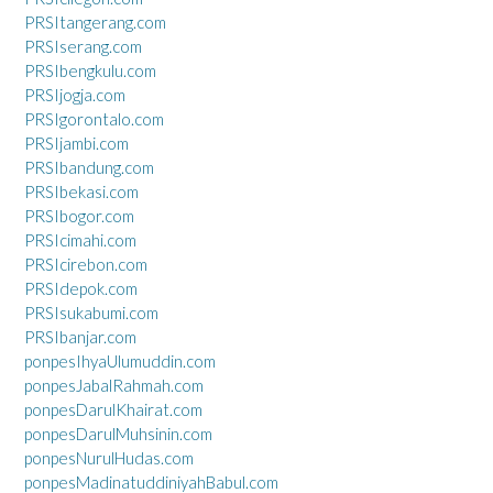
PRSItangerang.com
PRSIserang.com
PRSIbengkulu.com
PRSIjogja.com
PRSIgorontalo.com
PRSIjambi.com
PRSIbandung.com
PRSIbekasi.com
PRSIbogor.com
PRSIcimahi.com
PRSIcirebon.com
PRSIdepok.com
PRSIsukabumi.com
PRSIbanjar.com
ponpesIhyaUlumuddin.com
ponpesJabalRahmah.com
ponpesDarulKhairat.com
ponpesDarulMuhsinin.com
ponpesNurulHudas.com
ponpesMadinatuddiniyahBabul.com