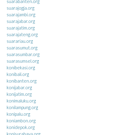
suarabanten.org
suarajogja.org
suarajambi.org
suarajabar.org
suarajatim.org
suarajateng.org
suarariau.org
suarasumut.org
suarasumbar.org
suarasumsel.org
konibekasi.org
konibali.org
konibanten.org
konijabar.org
konijatim.org
konimaluku.org
konilampung.org
konipalu.org
koniambon.org
konidepok.org
konisurabaya.org