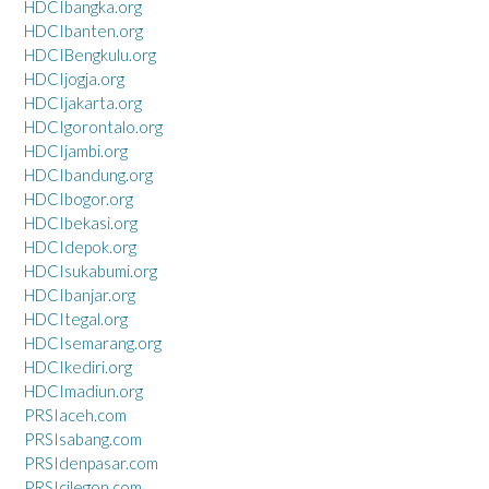
HDCIbangka.org
HDCIbanten.org
HDCIBengkulu.org
HDCIjogja.org
HDCIjakarta.org
HDCIgorontalo.org
HDCIjambi.org
HDCIbandung.org
HDCIbogor.org
HDCIbekasi.org
HDCIdepok.org
HDCIsukabumi.org
HDCIbanjar.org
HDCItegal.org
HDCIsemarang.org
HDCIkediri.org
HDCImadiun.org
PRSIaceh.com
PRSIsabang.com
PRSIdenpasar.com
PRSIcilegon.com