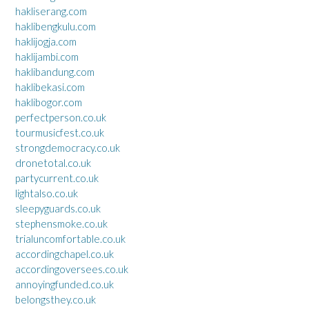
hakliserang.com
haklibengkulu.com
haklijogja.com
haklijambi.com
haklibandung.com
haklibekasi.com
haklibogor.com
perfectperson.co.uk
tourmusicfest.co.uk
strongdemocracy.co.uk
dronetotal.co.uk
partycurrent.co.uk
lightalso.co.uk
sleepyguards.co.uk
stephensmoke.co.uk
trialuncomfortable.co.uk
accordingchapel.co.uk
accordingoversees.co.uk
annoyingfunded.co.uk
belongsthey.co.uk