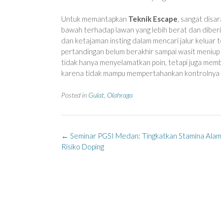
Untuk memantapkan
Teknik Escape
, sangat disa
bawah terhadap lawan yang lebih berat dan diberi
dan ketajaman insting dalam mencari jalur keluar
pertandingan belum berakhir sampai wasit meniup p
tidak hanya menyelamatkan poin, tetapi juga mem
karena tidak mampu mempertahankan kontrolnya a
Posted in
Gulat
,
Olahraga
Post
←
Seminar PGSI Medan: Tingkatkan Stamina Alam
navigation
Risiko Doping