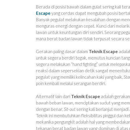
Berada di posisi bawah dalam gulat sering kali te
Escape
yang cerdas dapat mengubah posisi bertah
Banyak pegulat melakukan kesalahan dengan men
menguras energi dengan cepat. Kunci dari melari
lawan untuk keuntungan diri sendiri. Seorang pegu
mana berat badan lawan tidak terpusat secara s
Gerakan paling dasar dalam
Teknik Escape
adala
untuk segera berdiri tegak, memutus kuncian tanga
segera melakukan “hand fighting” untuk melepa
reaksi dalam sepersekian detik sangat menentukan
pegulat yang memiliki kelincahan kaki yang baik,
Sta
poin kembali melalui serangan berdiri.
Alternatif lain dari
Teknik Escape
adalah geraka
bawah beban lawan, menciptakan sudut yang membu
dengan benar,
Sit-out
sering kali berlanjut menjadi
Teknik ini membutuhkan fleksibilitas pinggul dan
mekanika pengungkit adalah hal yang membedakan p
tekanan berat badan lawan yang dominan di atas 