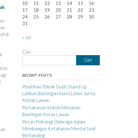
10
11
12
13
14
15
16
ik
17
18
19
20
21
22
23
24
25
26
27
28
29
30
kan
31
tum
il di
« Jul
Cari
ak
Cari
s
atan
agi
RECENT POSTS
i
Pelatihan Teknik Gulat Stand-Up
Latihan Bantingan Kunci Leher Serta
Ketiak Lawan
Pertahanan Kokoh Menahan
Bantingan Keras Lawan
Peran Psikologi Olahraga dalam
Membangun Ketahanan Mental Saat
wah
Bertanding