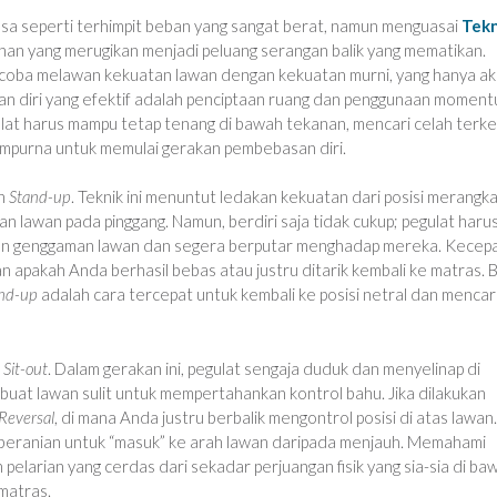
rasa seperti terhimpit beban yang sangat berat, namun menguasai
Tekn
an yang merugikan menjadi peluang serangan balik yang mematikan.
coba melawan kekuatan lawan dengan kekuatan murni, yang hanya a
kan diri yang efektif adalah penciptaan ruang dan penggunaan momen
lat harus mampu tetap tenang di bawah tekanan, mencari celah terkec
empurna untuk memulai gerakan pembebasan diri.
h
Stand-up
. Teknik ini menuntut ledakan kekuatan dari posisi merangk
n lawan pada pinggang. Namun, berdiri saja tidak cukup; pegulat haru
skan genggaman lawan dan segera berputar menghadap mereka. Kecep
 apakah Anda berhasil bebas atau justru ditarik kembali ke matras. B
nd-up
adalah cara tercepat untuk kembali ke posisi netral dan mencar
n
Sit-out
. Dalam gerakan ini, pegulat sengaja duduk dan menyelinap di
at lawan sulit untuk mempertahankan kontrol bahu. Jika dilakukan
Reversal
, di mana Anda justru berbalik mengontrol posisi di atas lawan.
 keberanian untuk “masuk” ke arah lawan daripada menjauh. Memahami
elarian yang cerdas dari sekadar perjuangan fisik yang sia-sia di ba
matras.