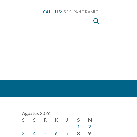
CALL US:
555-PANORAMIC
Agustus 2026
S
S
R
K
J
S
M
1
2
3
4
5
6
7
8
9