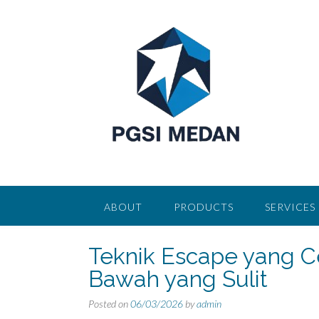
Skip
to
content
ABOUT
PRODUCTS
SERVICES
Teknik Escape yang Ce
Bawah yang Sulit
Posted on
06/03/2026
by
admin