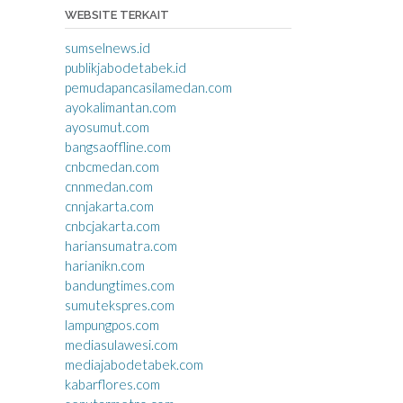
WEBSITE TERKAIT
sumselnews.id
publikjabodetabek.id
pemudapancasilamedan.com
ayokalimantan.com
ayosumut.com
bangsaoffline.com
cnbcmedan.com
cnnmedan.com
cnnjakarta.com
cnbcjakarta.com
hariansumatra.com
harianikn.com
bandungtimes.com
sumutekspres.com
lampungpos.com
mediasulawesi.com
mediajabodetabek.com
kabarflores.com