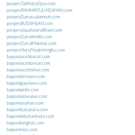
ponpesTahfidzulQua.com
ponpesRAHMATULHIDAYAH.com
ponpesDarussalamnuh.com
ponpesBUDiIHSAN.com
ponpesdayahdarulilham.com
ponpesDarulAmilin.com
ponpesDarulMakmur.com
ponpesNurulYaqintengku.com
bapomiacehbarat.com
bapomiacehbesar.com
bapomiacehtimur.com
bapomibireuen.com
bapomigayolues.com
bapomipidie.com
bapomisimeulue.com
bapomiasahan.com
bapomibatubara.com
bapomilabuhanbatu.com
bapomilangkat.com
bapominias.com