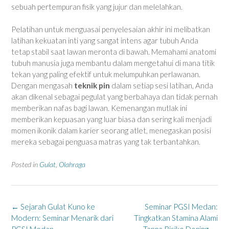
sebuah pertempuran fisik yang jujur dan melelahkan.
Pelatihan untuk menguasai penyelesaian akhir ini melibatkan
latihan kekuatan inti yang sangat intens agar tubuh Anda
tetap stabil saat lawan meronta di bawah. Memahami anatomi
tubuh manusia juga membantu dalam mengetahui di mana titik
tekan yang paling efektif untuk melumpuhkan perlawanan.
Dengan mengasah
teknik pin
dalam setiap sesi latihan, Anda
akan dikenal sebagai pegulat yang berbahaya dan tidak pernah
memberikan nafas bagi lawan. Kemenangan mutlak ini
memberikan kepuasan yang luar biasa dan sering kali menjadi
momen ikonik dalam karier seorang atlet, menegaskan posisi
mereka sebagai penguasa matras yang tak terbantahkan.
Posted in
Gulat
,
Olahraga
Post
←
Sejarah Gulat Kuno ke
Seminar PGSI Medan:
navigation
Modern: Seminar Menarik dari
Tingkatkan Stamina Alami
PGSI Medan
Tanpa Risiko Doping
→