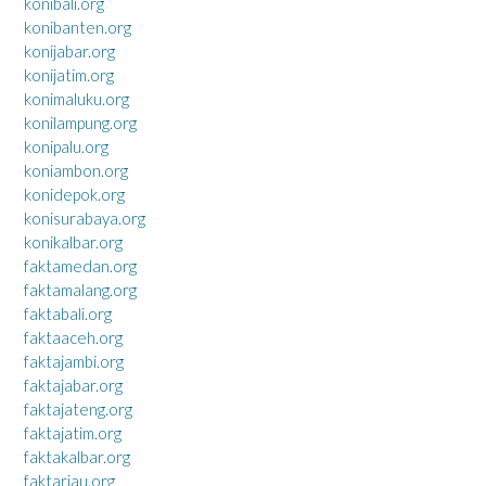
konibali.org
konibanten.org
konijabar.org
konijatim.org
konimaluku.org
konilampung.org
konipalu.org
koniambon.org
konidepok.org
konisurabaya.org
konikalbar.org
faktamedan.org
faktamalang.org
faktabali.org
faktaaceh.org
faktajambi.org
faktajabar.org
faktajateng.org
faktajatim.org
faktakalbar.org
faktariau.org