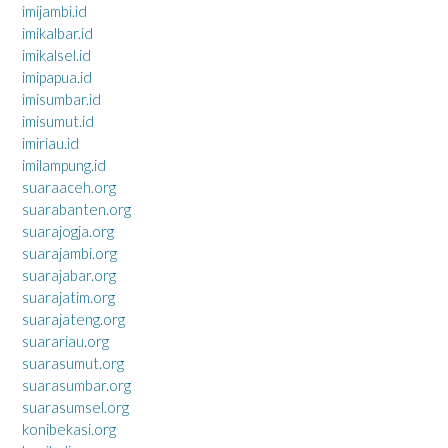
imijambi.id
imikalbar.id
imikalsel.id
imipapua.id
imisumbar.id
imisumut.id
imiriau.id
imilampung.id
suaraaceh.org
suarabanten.org
suarajogja.org
suarajambi.org
suarajabar.org
suarajatim.org
suarajateng.org
suarariau.org
suarasumut.org
suarasumbar.org
suarasumsel.org
konibekasi.org