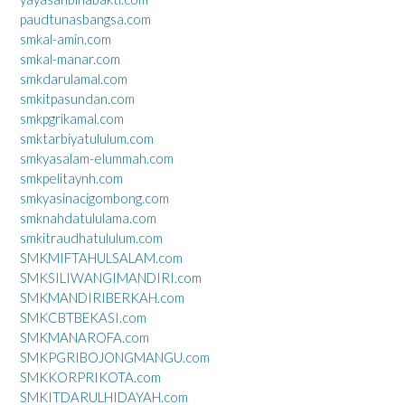
paudtunasbangsa.com
smkal-amin.com
smkal-manar.com
smkdarulamal.com
smkitpasundan.com
smkpgrikamal.com
smktarbiyatululum.com
smkyasalam-elummah.com
smkpelitaynh.com
smkyasinacigombong.com
smknahdatululama.com
smkitraudhatululum.com
SMKMIFTAHULSALAM.com
SMKSILIWANGIMANDIRI.com
SMKMANDIRIBERKAH.com
SMKCBTBEKASI.com
SMKMANAROFA.com
SMKPGRIBOJONGMANGU.com
SMKKORPRIKOTA.com
SMKITDARULHIDAYAH.com