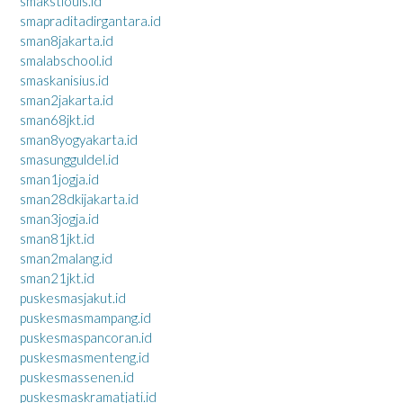
smakstlouis.id
smapraditadirgantara.id
sman8jakarta.id
smalabschool.id
smaskanisius.id
sman2jakarta.id
sman68jkt.id
sman8yogyakarta.id
smasungguldel.id
sman1jogja.id
sman28dkijakarta.id
sman3jogja.id
sman81jkt.id
sman2malang.id
sman21jkt.id
puskesmasjakut.id
puskesmasmampang.id
puskesmaspancoran.id
puskesmasmenteng.id
puskesmassenen.id
puskesmaskramatjati.id