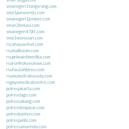
smanegeri1tangerang.com
sma1purworejo.com
smanegeri1jember.com
sman2bekasi.com
smanegeri47jkt.com
sma1wonosari.com
rscahayasehat.com
rsumalikasim.com
rsuprimaintimedika.com
rsarunlhokseumaw.com
rsufauziahbireu.com
rsumumcitrahusada.com
rsgayomedicalcentre.com
polresjakarta.com
polresdago.com
polressabang.com
polresdenpasar.com
polresbanten.com
polresjambi.com
polressamarinda.com