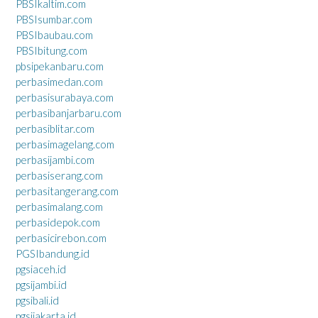
PBSIkaltim.com
PBSIsumbar.com
PBSIbaubau.com
PBSIbitung.com
pbsipekanbaru.com
perbasimedan.com
perbasisurabaya.com
perbasibanjarbaru.com
perbasiblitar.com
perbasimagelang.com
perbasijambi.com
perbasiserang.com
perbasitangerang.com
perbasimalang.com
perbasidepok.com
perbasicirebon.com
PGSIbandung.id
pgsiaceh.id
pgsijambi.id
pgsibali.id
pgsijakarta.id