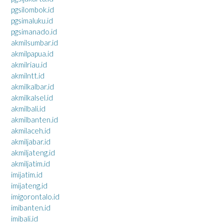
pgsilombok.id
pgsimaluku.id
pgsimanado.id
akmilsumbar.id
akmilpapua.id
akmilriau.id
akmilntt.id
akmilkalbar.id
akmilkalsel.id
akmilbali.id
akmilbanten.id
akmilaceh.id
akmiljabar.id
akmiljateng.id
akmiljatim.id
imijatim.id
imijateng.id
imigorontalo.id
imibanten.id
imibali.id