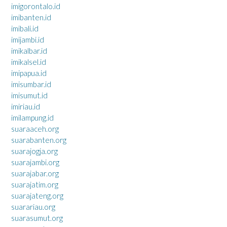
imigorontalo.id
imibanten.id
imibali.id
imijambi.id
imikalbar.id
imikalsel.id
imipapua.id
imisumbar.id
imisumut.id
imiriau.id
imilampung.id
suaraaceh.org
suarabanten.org
suarajogja.org
suarajambi.org
suarajabar.org
suarajatim.org
suarajateng.org
suarariau.org
suarasumut.org