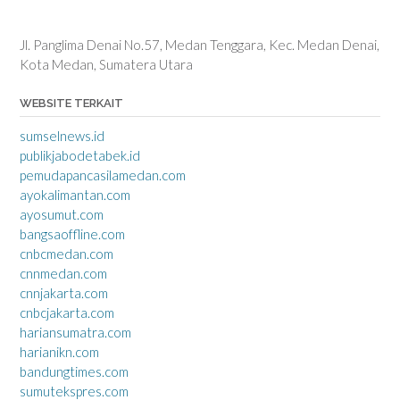
Jl. Panglima Denai No.57, Medan Tenggara, Kec. Medan Denai,
Kota Medan, Sumatera Utara
WEBSITE TERKAIT
sumselnews.id
publikjabodetabek.id
pemudapancasilamedan.com
ayokalimantan.com
ayosumut.com
bangsaoffline.com
cnbcmedan.com
cnnmedan.com
cnnjakarta.com
cnbcjakarta.com
hariansumatra.com
harianikn.com
bandungtimes.com
sumutekspres.com