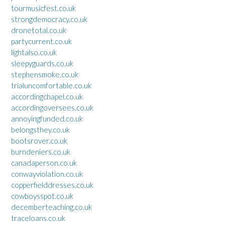
tourmusicfest.co.uk
strongdemocracy.co.uk
dronetotal.co.uk
partycurrent.co.uk
lightalso.co.uk
sleepyguards.co.uk
stephensmoke.co.uk
trialuncomfortable.co.uk
accordingchapel.co.uk
accordingoversees.co.uk
annoyingfunded.co.uk
belongsthey.co.uk
bootsrover.co.uk
burndeniers.co.uk
canadaperson.co.uk
conwayviolation.co.uk
copperfielddresses.co.uk
cowboysspot.co.uk
decemberteaching.co.uk
traceloans.co.uk