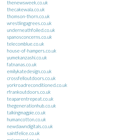
thenewsweek.co.uk
thecakewala.co.uk
thomson-thorn.co.uk
wrestlingagrees.co.uk
underneathfoiled.co.uk
spanosconcerns.co.uk
telecomblue.co.uk
house-of-hampers.co.uk
yumekanzashi.co.uk
fatnanas.co.uk
emilykatedesign.co.uk
crossfelloutdoors.co.uk
yorkroadreconditioned.co.uk
rfrankoutdoors.co.uk
teaparentrepeat.co.uk
thegenerationhub.co.uk
talkingmagpie.co.uk
humancotton.co.uk
newdawndigitals.co.uk
saintfelice.co.uk