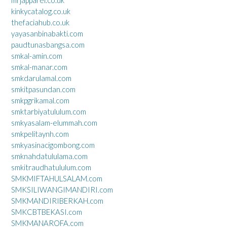
mrjapparel.co.uk
kinkycatalog.co.uk
thefaciahub.co.uk
yayasanbinabakti.com
paudtunasbangsa.com
smkal-amin.com
smkal-manar.com
smkdarulamal.com
smkitpasundan.com
smkpgrikamal.com
smktarbiyatululum.com
smkyasalam-elummah.com
smkpelitaynh.com
smkyasinacigombong.com
smknahdatululama.com
smkitraudhatululum.com
SMKMIFTAHULSALAM.com
SMKSILIWANGIMANDIRI.com
SMKMANDIRIBERKAH.com
SMKCBTBEKASI.com
SMKMANAROFA.com