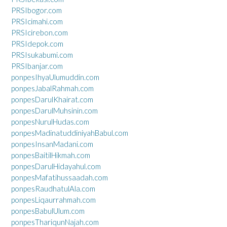
PRSIbogor.com
PRSIcimahi.com
PRSIcirebon.com
PRSIdepok.com
PRSIsukabumi.com
PRSIbanjar.com
ponpesIhyaUlumuddin.com
ponpesJabalRahmah.com
ponpesDarulKhairat.com
ponpesDarulMuhsinin.com
ponpesNurulHudas.com
ponpesMadinatuddiniyahBabul.com
ponpesInsanMadani.com
ponpesBaitilHikmah.com
ponpesDarulHidayahul.com
ponpesMafatihussaadah.com
ponpesRaudhatulAla.com
ponpesLiqaurrahmah.com
ponpesBabulUlum.com
ponpesThariqunNajah.com