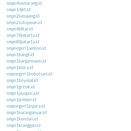
smpn4semarang.id
smpn14jkt.id
smpn2lumajang.id
smpn2sutojayan.id
smpn4blitar.id
smpn78jakarta.id
smpn88jakarta.id
smpnegeri1ambon.id
smpn1bangil.id
smpn1banjarmasin.id
smpn1biora.id
smpnegeri1bobotsari.id
smpn1boyolali.id
smpn1gresik.id
smpn1jayapura.id
smpn1jember.id
smpnegeri1jepara.id
smpn1karanganyar.id
smpn1kendari.id
smpn1kranggan.id