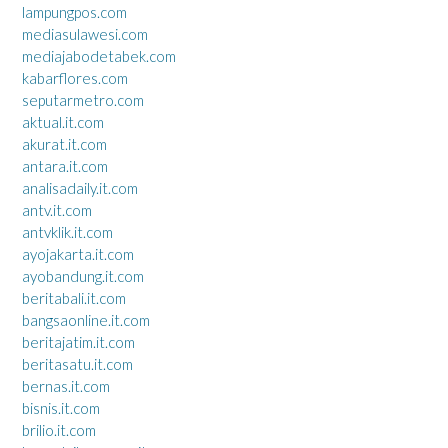
lampungpos.com
mediasulawesi.com
mediajabodetabek.com
kabarflores.com
seputarmetro.com
aktual.it.com
akurat.it.com
antara.it.com
analisadaily.it.com
antv.it.com
antvklik.it.com
ayojakarta.it.com
ayobandung.it.com
beritabali.it.com
bangsaonline.it.com
beritajatim.it.com
beritasatu.it.com
bernas.it.com
bisnis.it.com
brilio.it.com