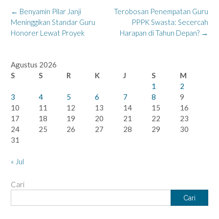
Post
←
Benyamin Pilar Janji
Terobosan Penempatan Guru
navigation
Meninggikan Standar Guru
PPPK Swasta: Secercah
Honorer Lewat Proyek
Harapan di Tahun Depan?
→
Agustus 2026
S
S
R
K
J
S
M
1
2
3
4
5
6
7
8
9
10
11
12
13
14
15
16
17
18
19
20
21
22
23
24
25
26
27
28
29
30
31
« Jul
Cari
Cari