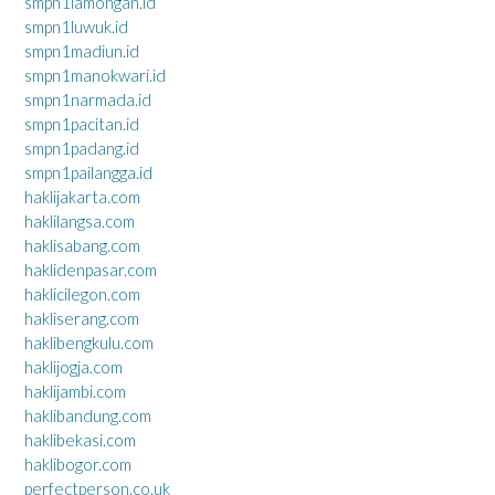
smpn1lamongan.id
smpn1luwuk.id
smpn1madiun.id
smpn1manokwari.id
smpn1narmada.id
smpn1pacitan.id
smpn1padang.id
smpn1pailangga.id
haklijakarta.com
haklilangsa.com
haklisabang.com
haklidenpasar.com
haklicilegon.com
hakliserang.com
haklibengkulu.com
haklijogja.com
haklijambi.com
haklibandung.com
haklibekasi.com
haklibogor.com
perfectperson.co.uk