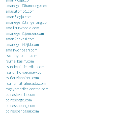
sman9jogja.com
smanegeri3bandung.com
smasutomo1.com
sman5jogja.com
smanegeri1tangerang.com
sma1purworejo.com
smanegeri1jember.com
sman2bekasi.com
smanegeri47jkt.com
sma1wonosari.com
rscahayasehat.com
rsumalikasim.com
rsuprimaintimedika.com
rsarunlhokseumaw.com
rsufauziahbireu.com
rsumumcitrahusada.com
rsgayomedicalcentre.com
polresjakarta.com
polresdago.com
polressabang.com
polresdenpasar.com