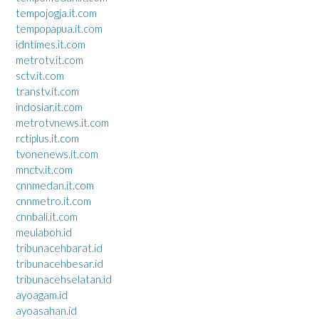
tempojogja.it.com
tempopapua.it.com
idntimes.it.com
metrotv.it.com
sctv.it.com
transtv.it.com
indosiar.it.com
metrotvnews.it.com
rctiplus.it.com
tvonenews.it.com
mnctv.it.com
cnnmedan.it.com
cnnmetro.it.com
cnnbali.it.com
meulaboh.id
tribunacehbarat.id
tribunacehbesar.id
tribunacehselatan.id
ayoagam.id
ayoasahan.id