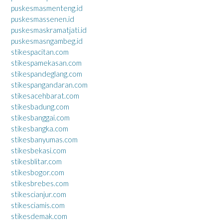
puskesmasmenteng.id
puskesmassenen.id
puskesmaskramatjati.id
puskesmasngambeg.id
stikespacitan.com
stikespamekasan.com
stikespandeglang.com
stikespangandaran.com
stikesacehbarat.com
stikesbadung.com
stikesbanggai.com
stikesbangka.com
stikesbanyumas.com
stikesbekasi.com
stikesblitar.com
stikesbogor.com
stikesbrebes.com
stikescianjur.com
stikesciamis.com
stikesdemak.com