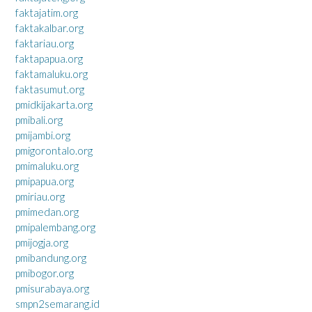
faktajatim.org
faktakalbar.org
faktariau.org
faktapapua.org
faktamaluku.org
faktasumut.org
pmidkijakarta.org
pmibali.org
pmijambi.org
pmigorontalo.org
pmimaluku.org
pmipapua.org
pmiriau.org
pmimedan.org
pmipalembang.org
pmijogja.org
pmibandung.org
pmibogor.org
pmisurabaya.org
smpn2semarang.id