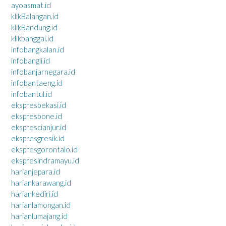
ayoasmat.id
klikBalangan.id
klikBandung.id
klikbanggai.id
infobangkalan.id
infobangli.id
infobanjarnegara.id
infobantaeng.id
infobantul.id
ekspresbekasi.id
ekspresbone.id
eksprescianjur.id
ekspresgresik.id
ekspresgorontalo.id
ekspresindramayu.id
harianjepara.id
hariankarawang.id
hariankediri.id
harianlamongan.id
harianlumajang.id