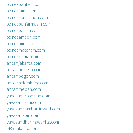
polresbanten.com
polresjambi.com
polressamarinda.com
polresbanjarmasin.com
polresbatam.com
polresambon.com
polresbima.com
polresmataram.com
polresdumai.com
antamjakarta.com
antambekasi.com
antambogor.com
antampalembang.com
antammedan.com
yayasanarrohmah.com
yayasanpkbm.com
yayasanmambaulirsyad.com
yayasanabm.com
yayasandharmawanita.com
PBSIjakarta.com