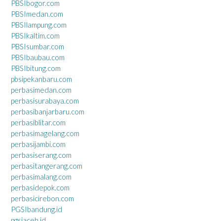
PBSIbogor.com
PBSImedan.com
PBSIlampung.com
PBSIkaltim.com
PBSIsumbar.com
PBSIbaubau.com
PBSIbitung.com
pbsipekanbaru.com
perbasimedan.com
perbasisurabaya.com
perbasibanjarbaru.com
perbasiblitar.com
perbasimagelang.com
perbasijambi.com
perbasiserang.com
perbasitangerang.com
perbasimalang.com
perbasidepok.com
perbasicirebon.com
PGSIbandung.id
pgsiaceh.id