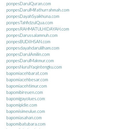
ponpesDarulQuran.com
ponpesDarulMifathurrahmah.com
ponpesDayahSyaikhuna.com
ponpesTahfidzulQua.com
ponpesRAHMATULHIDAYAH.com
ponpesDarussalamnuh.com
ponpesBUDiIHSAN.com
ponpesdayahdarulilham.com
ponpesDarulAmilin.com
ponpesDarulMakmur.com
ponpesNurulYaqintengku.com
bapomiacehbarat.com
bapomiacehbesar.com
bapomiacehtimur.com
bapomibireuen.com
bapomigayolues.com
bapomipidie.com
bapomisimeulue.com
bapomiasahan.com
bapomibatubara.com