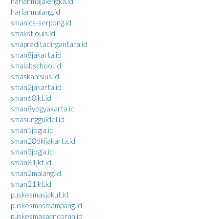
harianmajalengka.id
harianmalang.id
smanics-serpong.id
smakstlouis.id
smapraditadirgantara.id
sman8jakarta.id
smalabschool.id
smaskanisius.id
sman2jakarta.id
sman68jkt.id
sman8yogyakarta.id
smasungguldel.id
sman1jogja.id
sman28dkijakarta.id
sman3jogja.id
sman81jkt.id
sman2malang.id
sman21jkt.id
puskesmasjakut.id
puskesmasmampang.id
puskesmaspancoran.id