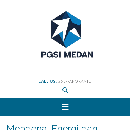
Skip
to
content
CALL US:
555-PANORAMIC
Mengenal Energi dan