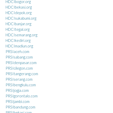
HDCIbogor.org
HDCIbekasi.org
HDCIdepok.org
HDCIsukabumi.org
HDCIbanjar.org
HDCItegal.org
HDCIsemarang.org
HDCIkediri.org
HDCImadiun.org
PRSIaceh.com
PRSIsabang.com
PRSIdenpasar.com
PRSIcilegon.com
PRSItangerang.com
PRSIserang.com
PRSIbengkulu.com
PRSIjogja.com
PRSIgorontalo.com
PRSIjambi.com
PRSIbandung.com
PRSIbekasi.com