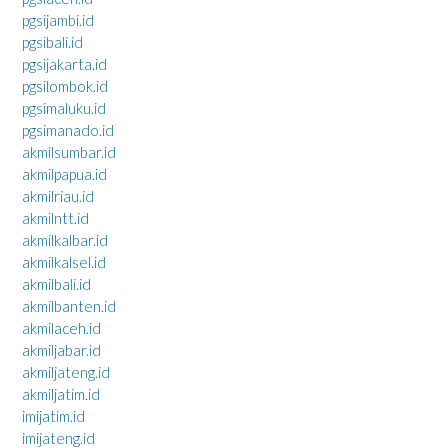
pgsijambi.id
pgsibali.id
pgsijakarta.id
pgsilombok.id
pgsimaluku.id
pgsimanado.id
akmilsumbar.id
akmilpapua.id
akmilriau.id
akmilntt.id
akmilkalbar.id
akmilkalsel.id
akmilbali.id
akmilbanten.id
akmilaceh.id
akmiljabar.id
akmiljateng.id
akmiljatim.id
imijatim.id
imijateng.id