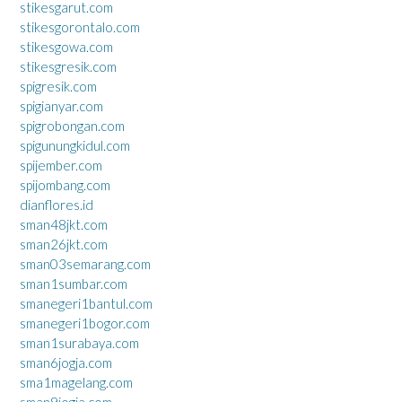
stikesgarut.com
stikesgorontalo.com
stikesgowa.com
stikesgresik.com
spigresik.com
spigianyar.com
spigrobongan.com
spigunungkidul.com
spijember.com
spijombang.com
dianflores.id
sman48jkt.com
sman26jkt.com
sman03semarang.com
sman1sumbar.com
smanegeri1bantul.com
smanegeri1bogor.com
sman1surabaya.com
sman6jogja.com
sma1magelang.com