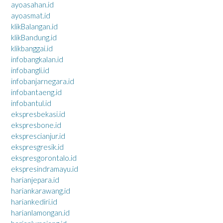
ayoasahan.id
ayoasmat.id
klikBalangan.id
klikBandung.id
klikbanggai.id
infobangkalan.id
infobangli.id
infobanjarnegara.id
infobantaeng.id
infobantul.id
ekspresbekasi.id
ekspresbone.id
eksprescianjur.id
ekspresgresik.id
ekspresgorontalo.id
ekspresindramayu.id
harianjepara.id
hariankarawang.id
hariankediri.id
harianlamongan.id