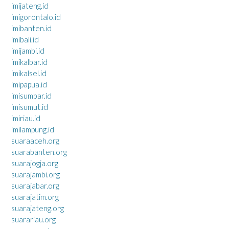
imijateng.id
imigorontalo.id
imibanten.id
imibali.id
imijambi.id
imikalbar.id
imikalsel.id
imipapua.id
imisumbar.id
imisumut.id
imiriau.id
imilampung.id
suaraaceh.org
suarabanten.org
suarajogja.org
suarajambi.org
suarajabar.org
suarajatim.org
suarajateng.org
suarariau.org