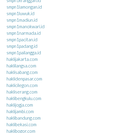
smpn1kranggan.id
smpn1lamongan.id
smpn1luwuk.id
smpn1madiun.id
smpn1manokwari.id
smpn1narmada.id
smpn1pacitan.id
smpn1padang.id
smpn1pailangga.id
haklijakarta.com
haklilangsa.com
haklisabang.com
haklidenpasar.com
haklicilegon.com
hakliserang.com
haklibengkulu.com
haklijogja.com
haklijambi.com
haklibandung.com
haklibekasi.com
haklibogor.com