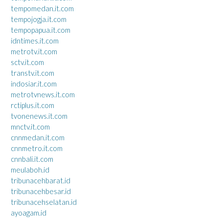
tempomedan.it.com
tempojogja.it.com
tempopapua.it.com
idntimes.it.com
metrotv.it.com
sctv.it.com
transtv.it.com
indosiar.it.com
metrotvnews.it.com
rctiplus.it.com
tvonenews.it.com
mnctv.it.com
cnnmedan.it.com
cnnmetro.it.com
cnnbali.it.com
meulaboh.id
tribunacehbarat.id
tribunacehbesar.id
tribunacehselatan.id
ayoagam.id