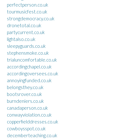
perfectperson.co.uk
tourmusicfest.co.uk
strongdemocracy.co.uk
dronetotal.co.uk
partycurrent.co.uk
lightalso.co.uk
sleepyguards.co.uk
stephensmoke.co.uk
trialuncomfortable.co.uk
accordingchapel.co.uk
accordingoversees.co.uk
annoyingfunded.co.uk
belongsthey.co.uk
bootsrover.co.uk
burndeniers.co.uk
canadaperson.co.uk
conwayviolation.co.uk
copperfielddresses.co.uk
cowboysspot.co.uk
decemberteaching.co.uk