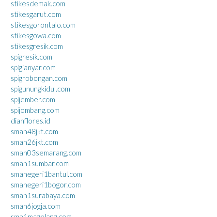
stikesdemak.com
stikesgarut.com
stikesgorontalo.com
stikesgowa.com
stikesgresik.com
spigresik.com
spigianyar.com
spigrobongan.com
spigunungkidul.com
spijember.com
spijombang.com
dianflores.id
sman48jkt.com
sman26jkt.com
sman03semarang.com
sman1sumbar.com
smanegeri1bantul.com
smanegeri1bogor.com
sman1surabaya.com
sman6jogja.com
sma1magelang.com