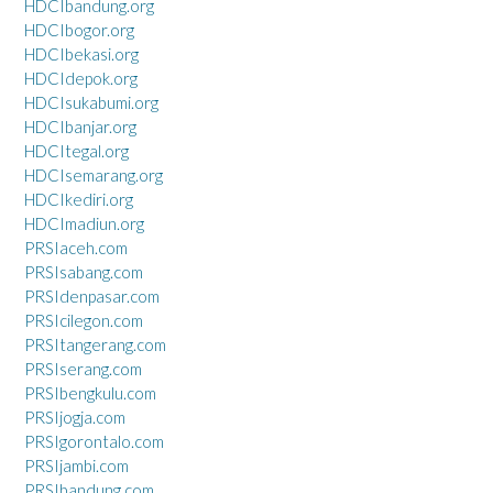
HDCIbandung.org
HDCIbogor.org
HDCIbekasi.org
HDCIdepok.org
HDCIsukabumi.org
HDCIbanjar.org
HDCItegal.org
HDCIsemarang.org
HDCIkediri.org
HDCImadiun.org
PRSIaceh.com
PRSIsabang.com
PRSIdenpasar.com
PRSIcilegon.com
PRSItangerang.com
PRSIserang.com
PRSIbengkulu.com
PRSIjogja.com
PRSIgorontalo.com
PRSIjambi.com
PRSIbandung.com