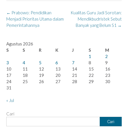
Post
←
Prabowo: Pendidikan
Kualitas Guru Jadi Sorotan:
navigation
Menjadi Prioritas Utama dalam
Mendikbudristek Sebut
Pemerintahannya
Banyak yang Belum S1
→
Agustus 2026
S
S
R
K
J
S
M
1
2
3
4
5
6
7
8
9
10
11
12
13
14
15
16
17
18
19
20
21
22
23
24
25
26
27
28
29
30
31
« Jul
Cari
Cari