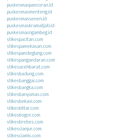
puskesmaspancoran.id
puskesmasmenteng.id
puskesmassenen.id
puskesmaskramatjati.id
puskesmasngambeg.id
stikespacitan.com
stikespamekasan.com
stikespandeglang.com
stikespangandaran.com
stikesacehbarat.com
stikesbadung.com
stikesbanggai.com
stikesbangka.com
stikesbanyumas.com
stikesbekasi.com
stikesblitar.com
stikesbogor.com
stikesbrebes.com
stikescianjur.com
stikesciamis.com