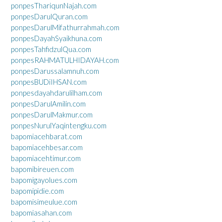
ponpesThariqunNajah.com
ponpesDarulQuran.com
ponpesDarulMifathurrahmah.com
ponpesDayahSyaikhuna.com
ponpesTahfidzulQua.com
ponpesRAHMATULHIDAYAH.com
ponpesDarussalamnuh.com
ponpesBUDiIHSAN.com
ponpesdayahdarulilham.com
ponpesDarulAmilin.com
ponpesDarulMakmur.com
ponpesNurulYaqintengku.com
bapomiacehbarat.com
bapomiacehbesar.com
bapomiacehtimur.com
bapomibireuen.com
bapomigayolues.com
bapomipidie.com
bapomisimeulue.com
bapomiasahan.com