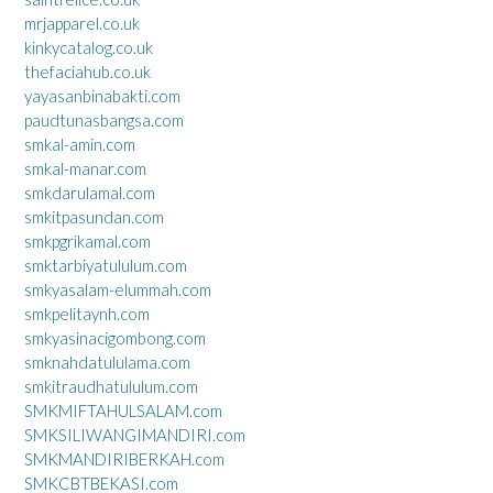
mrjapparel.co.uk
kinkycatalog.co.uk
thefaciahub.co.uk
yayasanbinabakti.com
paudtunasbangsa.com
smkal-amin.com
smkal-manar.com
smkdarulamal.com
smkitpasundan.com
smkpgrikamal.com
smktarbiyatululum.com
smkyasalam-elummah.com
smkpelitaynh.com
smkyasinacigombong.com
smknahdatululama.com
smkitraudhatululum.com
SMKMIFTAHULSALAM.com
SMKSILIWANGIMANDIRI.com
SMKMANDIRIBERKAH.com
SMKCBTBEKASI.com