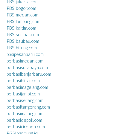
PBSIjakarta.com
PBSIbogor.com
PBSImedan.com
PBSIlampung.com
PBSIkaltim.com
PBSIsumbar.com
PBSIbaubau.com
PBSIbitung.com
pbsipekanbaru.com
perbasimedan.com
perbasisurabaya.com
perbasibanjarbaru.com
perbasiblitar.com
perbasimagelang.com
perbasijambi.com
perbasiserang.com
perbasitangerang.com
perbasimalang.com
perbasidepok.com
perbasicirebon.com
PGSIbandung.id