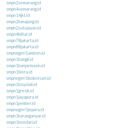
smpn2semarang.id
smpn4semarang.id
smpn14jkt.id
smpn2lumajang.id
smpn2sutojayan.id
smpn4blitar.id
smpn78jakarta.id
smpn88jakarta.id
smpnegeri1ambon.id
smpn1bangil.id
smpn1banjarmasin.id
smpn1biora.id
smpnegeri1bobotsari.id
smpn1boyolali.id
smpn1gresik.id
smpn1jayapura.id
smpn1jember.id
smpnegeri1jepara.id
smpn1karanganyar.id
smpn1kendari.id