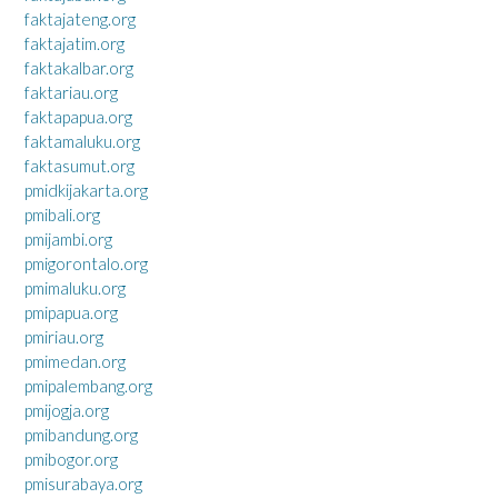
faktajateng.org
faktajatim.org
faktakalbar.org
faktariau.org
faktapapua.org
faktamaluku.org
faktasumut.org
pmidkijakarta.org
pmibali.org
pmijambi.org
pmigorontalo.org
pmimaluku.org
pmipapua.org
pmiriau.org
pmimedan.org
pmipalembang.org
pmijogja.org
pmibandung.org
pmibogor.org
pmisurabaya.org