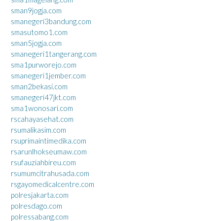
sman9jogja.com
smanegeri3bandung.com
smasutomo1.com
sman5jogja.com
smanegeri1tangerang.com
sma1purworejo.com
smanegeri1jember.com
sman2bekasi.com
smanegeri47jkt.com
sma1wonosari.com
rscahayasehat.com
rsumalikasim.com
rsuprimaintimedika.com
rsarunlhokseumaw.com
rsufauziahbireu.com
rsumumcitrahusada.com
rsgayomedicalcentre.com
polresjakarta.com
polresdago.com
polressabang.com