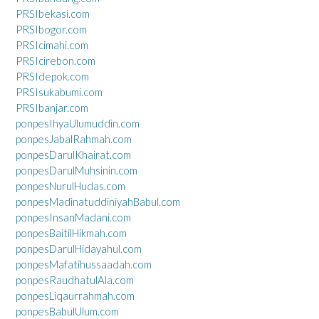
PRSIbekasi.com
PRSIbogor.com
PRSIcimahi.com
PRSIcirebon.com
PRSIdepok.com
PRSIsukabumi.com
PRSIbanjar.com
ponpesIhyaUlumuddin.com
ponpesJabalRahmah.com
ponpesDarulKhairat.com
ponpesDarulMuhsinin.com
ponpesNurulHudas.com
ponpesMadinatuddiniyahBabul.com
ponpesInsanMadani.com
ponpesBaitilHikmah.com
ponpesDarulHidayahul.com
ponpesMafatihussaadah.com
ponpesRaudhatulAla.com
ponpesLiqaurrahmah.com
ponpesBabulUlum.com