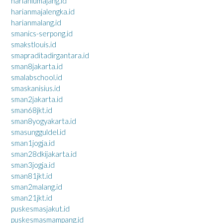
harianlumajang.id
harianmajalengka.id
harianmalang.id
smanics-serpong.id
smakstlouis.id
smapraditadirgantara.id
sman8jakarta.id
smalabschool.id
smaskanisius.id
sman2jakarta.id
sman68jkt.id
sman8yogyakarta.id
smasungguldel.id
sman1jogja.id
sman28dkijakarta.id
sman3jogja.id
sman81jkt.id
sman2malang.id
sman21jkt.id
puskesmasjakut.id
puskesmasmampang.id