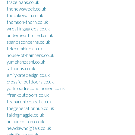
traceloans.co.uk
thenewsweek.co.uk
thecakewala.co.uk
thomson-thorn.co.uk
wrestlingagrees.co.uk
underneathfoiled.co.uk
spanosconcerns.co.uk
telecomblue.co.uk
house-of-hampers.co.uk
yumekanzashi.co.uk
fatnanas.co.uk
emilykatedesign.co.uk
crossfelloutdoors.co.uk
yorkroadreconditioned.co.uk
rfrankoutdoors.co.uk
teaparentrepeat.co.uk
thegenerationhub.co.uk
talkingmagpie.co.uk
humancotton.co.uk
newdawndigitals.co.uk
saintfelice.co.uk