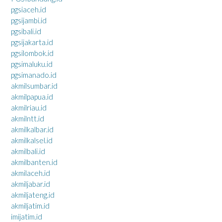
pgsiaceh.id
pgsijambi.id
pgsibali.id
pgsijakarta.id
pgsilombok.id
pgsimaluku.id
pgsimanado.id
akmilsumbar.id
akmilpapua.id
akmilriau.id
akmilntt.id
akmilkalbar.id
akmilkalsel.id
akmilbali.id
akmilbanten.id
akmilaceh.id
akmiljabar.id
akmiljateng.id
akmiljatim.id
imijatim.id