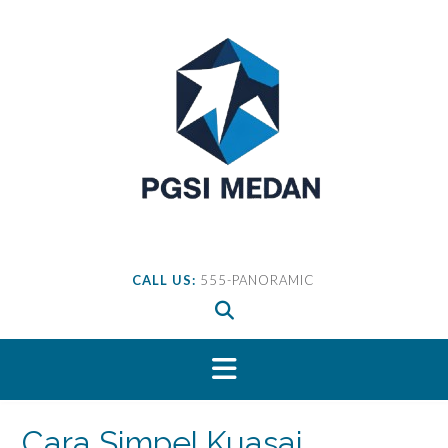
Skip
to
content
CALL US:
555-PANORAMIC
Cara Simpel Kuasai