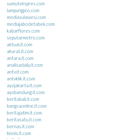
sumutekspres.com
lampungpos.com
mediasulawesi.com
mediajabodetabek.com
kabarflores.com
seputarmetro.com
aktual.it.com
akurat.it.com
antara.it.com
analisadaily.it.com
antv.it.com
antvklik.it.com
ayojakarta.it.com
ayobandung.it.com
beritabali.it.com
bangsaonline.it.com
beritajatim.it.com
beritasatu.it.com
bernas.it.com
bisnis.it.com