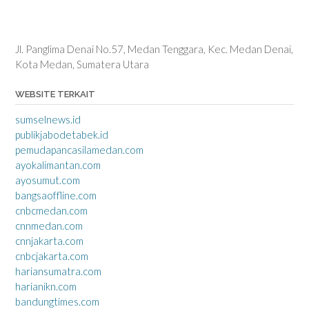
Jl. Panglima Denai No.57, Medan Tenggara, Kec. Medan Denai,
Kota Medan, Sumatera Utara
WEBSITE TERKAIT
sumselnews.id
publikjabodetabek.id
pemudapancasilamedan.com
ayokalimantan.com
ayosumut.com
bangsaoffline.com
cnbcmedan.com
cnnmedan.com
cnnjakarta.com
cnbcjakarta.com
hariansumatra.com
harianikn.com
bandungtimes.com