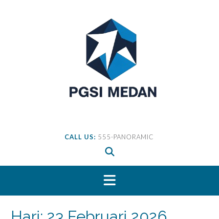
Skip
to
content
CALL US:
555-PANORAMIC
Hari:
23 Februari 2026