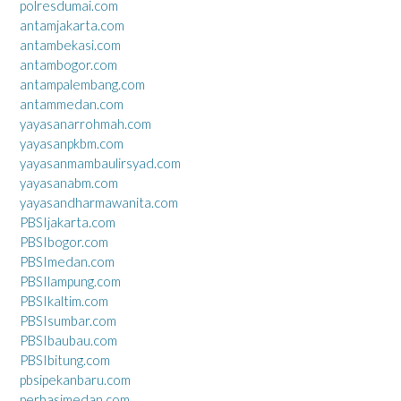
polresdumai.com
antamjakarta.com
antambekasi.com
antambogor.com
antampalembang.com
antammedan.com
yayasanarrohmah.com
yayasanpkbm.com
yayasanmambaulirsyad.com
yayasanabm.com
yayasandharmawanita.com
PBSIjakarta.com
PBSIbogor.com
PBSImedan.com
PBSIlampung.com
PBSIkaltim.com
PBSIsumbar.com
PBSIbaubau.com
PBSIbitung.com
pbsipekanbaru.com
perbasimedan.com