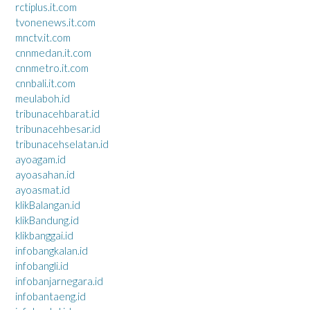
rctiplus.it.com
tvonenews.it.com
mnctv.it.com
cnnmedan.it.com
cnnmetro.it.com
cnnbali.it.com
meulaboh.id
tribunacehbarat.id
tribunacehbesar.id
tribunacehselatan.id
ayoagam.id
ayoasahan.id
ayoasmat.id
klikBalangan.id
klikBandung.id
klikbanggai.id
infobangkalan.id
infobangli.id
infobanjarnegara.id
infobantaeng.id