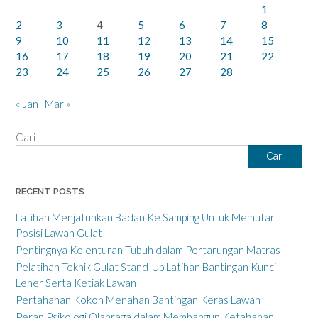
1
2
3
4
5
6
7
8
9
10
11
12
13
14
15
16
17
18
19
20
21
22
23
24
25
26
27
28
« Jan
Mar »
Cari
Cari
RECENT POSTS
Latihan Menjatuhkan Badan Ke Samping Untuk Memutar
Posisi Lawan Gulat
Pentingnya Kelenturan Tubuh dalam Pertarungan Matras
Pelatihan Teknik Gulat Stand-Up Latihan Bantingan Kunci
Leher Serta Ketiak Lawan
Pertahanan Kokoh Menahan Bantingan Keras Lawan
Peran Psikologi Olahraga dalam Membangun Ketahanan