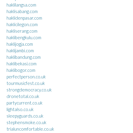
haklilangsa.com
haklisabang.com
haklidenpasar.com
haklicilegon.com
hakliserang.com
haklibengkulu.com
haklijogja.com
haklijambi.com
haklibandung.com
haklibekasi.com
haklibogor.com
perfectperson.co.uk
tourmusicfest.co.uk
strongdemocracy.co.uk
dronetotal.co.uk
partycurrent.co.uk
lightalso.co.uk
sleepyguards.co.uk
stephensmoke.co.uk
trialuncomfortable.co.uk