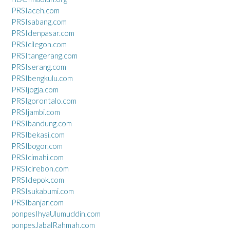
PRSIaceh.com
PRSIsabang.com
PRSIdenpasar.com
PRSIcilegon.com
PRSItangerang.com
PRSIserang.com
PRSIbengkulu.com
PRSIjogja.com
PRSIgorontalo.com
PRSIjambi.com
PRSIbandung.com
PRSIbekasi.com
PRSIbogor.com
PRSIcimahi.com
PRSIcirebon.com
PRSIdepok.com
PRSIsukabumi.com
PRSIbanjar.com
ponpesIhyaUlumuddin.com
ponpesJabalRahmah.com