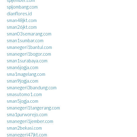
spijombang.com
dianflores.id
sman48jkt.com
sman26jkt.com
sman03semarang.com
sman1sumbar.com
smanegeri1bantul.com
smanegeri1bogor.com
sman1surabaya.com
sman6jogja.com
sma1magelang.com
sman9jogja.com
smanegeri3bandung.com
smasutomo1.com
sman5jogja.com
smanegeri1tangerang.com
sma1purworejo.com
smanegeri1jember.com
sman2bekasi.com
smanegeri47jkt.com