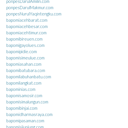
ponpesDarulAmilin.com
ponpesDarulMakmur.com
ponpesNurulYaqintengku.com
bapomiacehbarat.com
bapomiacehbesar.com
bapomiacehtimur.com
bapomibireuen.com
bapomigayolues.com
bapomipidie.com
bapomisimeulue.com
bapomiasahan.com
bapomibatubara.com
bapomilabuhanbatu.com
bapomilangkat.com
bapominias.com
bapomisamosir.com
bapomisimalungun.com
bapomibinjai.com
bapomidharmasraya.com
bapomipasaman.com
bapomisijunjung.com