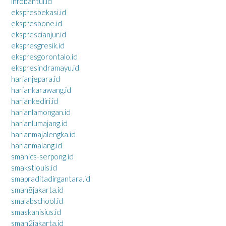
infobantul.id
ekspresbekasi.id
ekspresbone.id
eksprescianjur.id
ekspresgresik.id
ekspresgorontalo.id
ekspresindramayu.id
harianjepara.id
hariankarawang.id
hariankediri.id
harianlamongan.id
harianlumajang.id
harianmajalengka.id
harianmalang.id
smanics-serpong.id
smakstlouis.id
smapraditadirgantara.id
sman8jakarta.id
smalabschool.id
smaskanisius.id
sman2jakarta.id