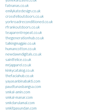
fatnanas.co.uk
emilykatedesign.co.uk
crossfelloutdoors.co.uk
yorkroadreconditioned.co.uk
rfrankoutdoors.co.uk
teaparentrepeat.co.uk
thegenerationhub.co.uk
talkingmagpie.co.uk
humancotton.co.uk
newdawndigitals.co.uk
saintfelice.co.uk
mrjapparel.co.uk
kinkycatalog.co.uk
thefaciahub.co.uk
yayasanbinabakti.com
paudtunasbangsa.com
smkal-amin.com
smkal-manar.com
smkdarulamal.com
smkitpasundan.com