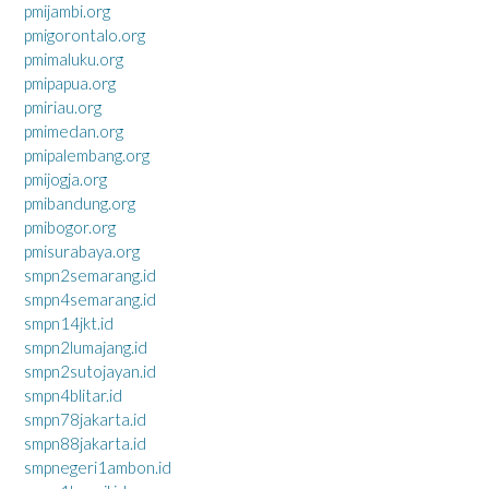
pmijambi.org
pmigorontalo.org
pmimaluku.org
pmipapua.org
pmiriau.org
pmimedan.org
pmipalembang.org
pmijogja.org
pmibandung.org
pmibogor.org
pmisurabaya.org
smpn2semarang.id
smpn4semarang.id
smpn14jkt.id
smpn2lumajang.id
smpn2sutojayan.id
smpn4blitar.id
smpn78jakarta.id
smpn88jakarta.id
smpnegeri1ambon.id