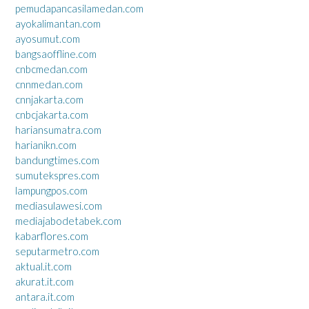
pemudapancasilamedan.com
ayokalimantan.com
ayosumut.com
bangsaoffline.com
cnbcmedan.com
cnnmedan.com
cnnjakarta.com
cnbcjakarta.com
hariansumatra.com
harianikn.com
bandungtimes.com
sumutekspres.com
lampungpos.com
mediasulawesi.com
mediajabodetabek.com
kabarflores.com
seputarmetro.com
aktual.it.com
akurat.it.com
antara.it.com