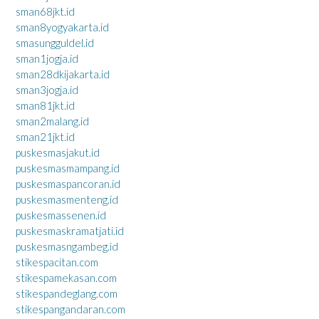
sman68jkt.id
sman8yogyakarta.id
smasungguldel.id
sman1jogja.id
sman28dkijakarta.id
sman3jogja.id
sman81jkt.id
sman2malang.id
sman21jkt.id
puskesmasjakut.id
puskesmasmampang.id
puskesmaspancoran.id
puskesmasmenteng.id
puskesmassenen.id
puskesmaskramatjati.id
puskesmasngambeg.id
stikespacitan.com
stikespamekasan.com
stikespandeglang.com
stikespangandaran.com