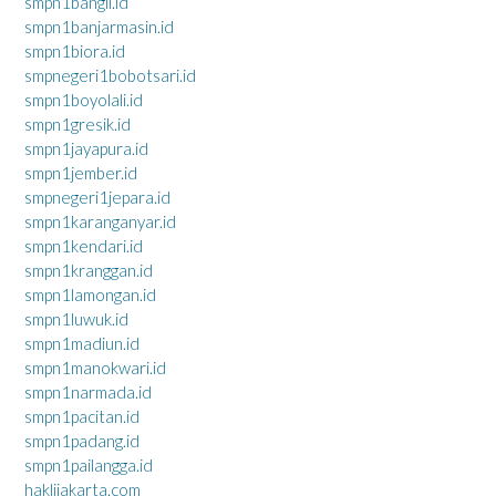
smpn1bangil.id
smpn1banjarmasin.id
smpn1biora.id
smpnegeri1bobotsari.id
smpn1boyolali.id
smpn1gresik.id
smpn1jayapura.id
smpn1jember.id
smpnegeri1jepara.id
smpn1karanganyar.id
smpn1kendari.id
smpn1kranggan.id
smpn1lamongan.id
smpn1luwuk.id
smpn1madiun.id
smpn1manokwari.id
smpn1narmada.id
smpn1pacitan.id
smpn1padang.id
smpn1pailangga.id
haklijakarta.com