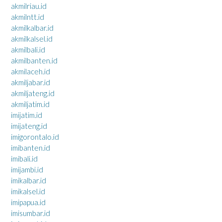
akmilriau.id
akmilntt.id
akmilkalbar.id
akmilkalsel.id
akmilbali.id
akmilbanten.id
akmilaceh.id
akmiljabar.id
akmiljateng.id
akmiljatim.id
imijatim.id
imijateng.id
imigorontalo.id
imibanten.id
imibali.id
imijambi.id
imikalbar.id
imikalsel.id
imipapua.id
imisumbar.id