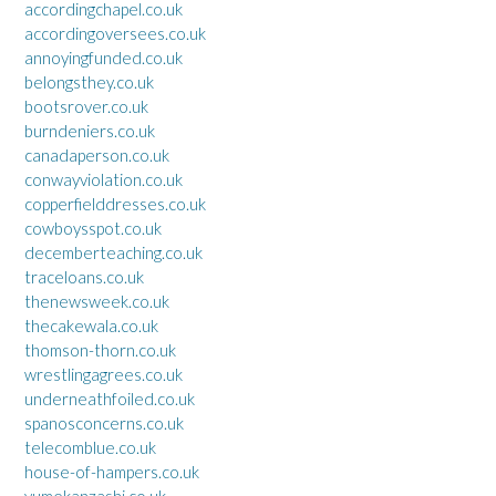
accordingchapel.co.uk
accordingoversees.co.uk
annoyingfunded.co.uk
belongsthey.co.uk
bootsrover.co.uk
burndeniers.co.uk
canadaperson.co.uk
conwayviolation.co.uk
copperfielddresses.co.uk
cowboysspot.co.uk
decemberteaching.co.uk
traceloans.co.uk
thenewsweek.co.uk
thecakewala.co.uk
thomson-thorn.co.uk
wrestlingagrees.co.uk
underneathfoiled.co.uk
spanosconcerns.co.uk
telecomblue.co.uk
house-of-hampers.co.uk
yumekanzashi.co.uk