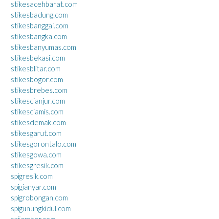
stikesacehbarat.com
stikesbadung.com
stikesbanggai.com
stikesbangka.com
stikesbanyumas.com
stikesbekasi.com
stikesblitar.com
stikesbogor.com
stikesbrebes.com
stikescianjur.com
stikesciamis.com
stikesdemak.com
stikesgarut.com
stikesgorontalo.com
stikesgowa.com
stikesgresik.com
spigresik.com
spigianyar.com
spigrobongan.com
spigunungkidul.com
spijember.com