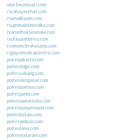
sma1wonosari.com
rscahayasehat.com
rsumalikasim.com
rsuprimaintimedika.com
rsarunlhokseumaw.com
rsufauziahbireu.com
rsumumcitrahusada.com
rsgayomedicalcentre.com
polresjakarta.com
polresdago.com
polressabang.com
polresdenpasar.com
polresbanten.com
polresjambi.com
polressamarinda.com
polresbanjarmasin.com
polresbatam.com
polresambon.com
polresbima.com
polresmataram.com