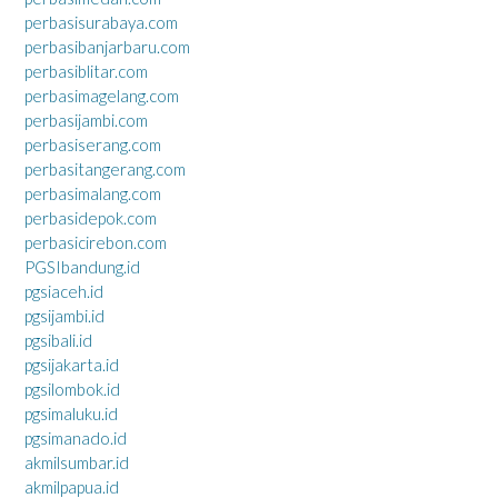
perbasisurabaya.com
perbasibanjarbaru.com
perbasiblitar.com
perbasimagelang.com
perbasijambi.com
perbasiserang.com
perbasitangerang.com
perbasimalang.com
perbasidepok.com
perbasicirebon.com
PGSIbandung.id
pgsiaceh.id
pgsijambi.id
pgsibali.id
pgsijakarta.id
pgsilombok.id
pgsimaluku.id
pgsimanado.id
akmilsumbar.id
akmilpapua.id