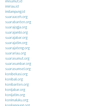
imisumut.id
imiriau.id
imilampung.id
suaraaceh.org
suarabanten.org
suarajogja.org
suarajambi.org
suarajabar.org
suarajatim.org
suarajateng.org
suarariau.org
suarasumut.org
suarasumbar.org
suarasumsel.org
konibekasi.org
konibali.org
konibanten.org
konijabar.org
konijatim.org
konimaluku.org
konilampung.org