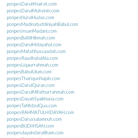
ponpesDarulKhairat.com
ponpesDarulMuhsinin.com
ponpesNurulHudas.com
ponpesMadinatuddiniyahBabul.com
ponpesInsanMadani.com
ponpesBaitilHikmah.com
ponpesDarulHidayahul.com
ponpesMafatihussaadah.com
ponpesRaudhatulAla.com
ponpesLiqaurrahmah.com
ponpesBabulUlum.com
ponpesThariqunNajah.com
ponpesDarulQuran.com
ponpesDarulMifathurrahmah.com
ponpesDayahSyaikhuna.com
ponpesTahfidzulQua.com
ponpesRAHMATULHIDAYAH.com
ponpesDarussalamnuh.com
ponpesBUDiIHSAN.com
ponpesdayahdarulilham.com