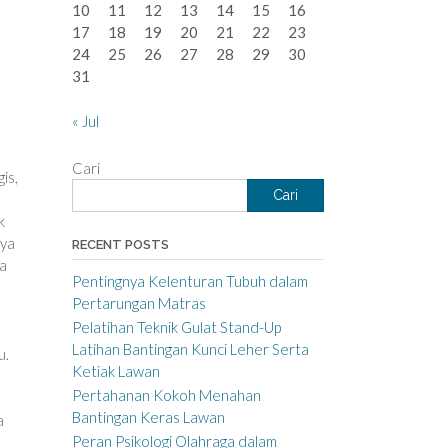
10
11
12
13
14
15
16
17
18
19
20
21
22
23
24
25
26
27
28
29
30
31
« Jul
Cari
is,
Cari
k
aya
RECENT POSTS
sa
Pentingnya Kelenturan Tubuh dalam
Pertarungan Matras
Pelatihan Teknik Gulat Stand-Up
Latihan Bantingan Kunci Leher Serta
u.
Ketiak Lawan
Pertahanan Kokoh Menahan
Bantingan Keras Lawan
a
Peran Psikologi Olahraga dalam