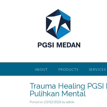
Skip
to
content
ABOUT
PRODUCTS
SERVICES
Trauma Healing PGSI 
Pulihkan Mental
Posted on
23/02/2026
by
admin