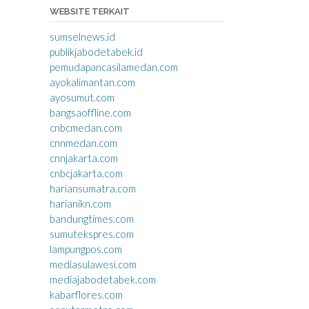
WEBSITE TERKAIT
sumselnews.id
publikjabodetabek.id
pemudapancasilamedan.com
ayokalimantan.com
ayosumut.com
bangsaoffline.com
cnbcmedan.com
cnnmedan.com
cnnjakarta.com
cnbcjakarta.com
hariansumatra.com
harianikn.com
bandungtimes.com
sumutekspres.com
lampungpos.com
mediasulawesi.com
mediajabodetabek.com
kabarflores.com