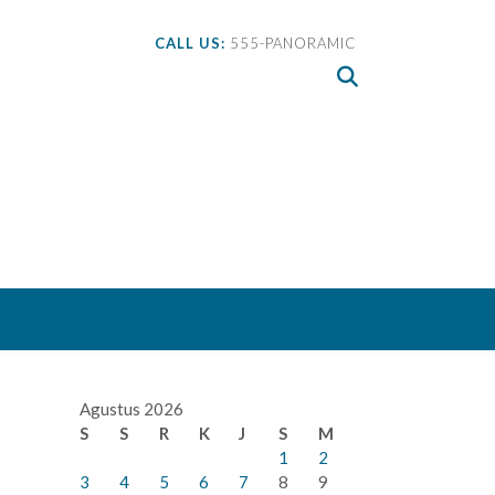
CALL US:
555-PANORAMIC
Agustus 2026
S
S
R
K
J
S
M
1
2
3
4
5
6
7
8
9