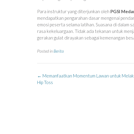
Para instruktur yang diterjunkan oleh
PGSI Meda
mendapatkan pengarahan dasar mengenai pendamp
emosi peserta selama latihan. Suasana di dalam s
rasa kekeluargaan. Tidak ada tekanan untuk menja
gerakan gulat dirayakan sebagai kemenangan bes
Posted in
Berita
Post
←
Memanfaatkan Momentum Lawan untuk Melaku
navigation
Hip Toss