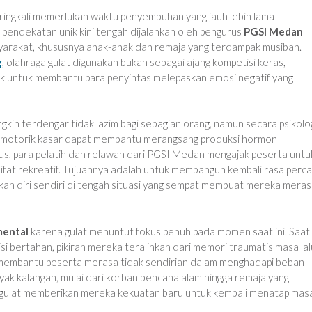
seringkali memerlukan waktu penyembuhan yang jauh lebih lama
h pendekatan unik kini tengah dijalankan oleh pengurus
PGSI Medan
yarakat, khususnya anak-anak dan remaja yang terdampak musibah.
g
, olahraga gulat digunakan bukan sebagai ajang kompetisi keras,
rak untuk membantu para penyintas melepaskan emosi negatif yang
kin terdengar tidak lazim bagi sebagian orang, namun secara psikolog
kan motorik kasar dapat membantu merangsang produksi hormon
sus, para pelatih dan relawan dari PGSI Medan mengajak peserta untu
ifat rekreatif. Tujuannya adalah untuk membangun kembali rasa perc
kan diri sendiri di tengah situasi yang sempat membuat mereka mera
mental
karena gulat menuntut fokus penuh pada momen saat ini. Saat
i bertahan, pikiran mereka teralihkan dari memori traumatis masa lal
a membantu peserta merasa tidak sendirian dalam menghadapi beban
yak kalangan, mulai dari korban bencana alam hingga remaja yang
 gulat memberikan mereka kekuatan baru untuk kembali menatap mas