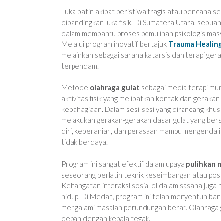
Luka batin akibat peristiwa tragis atau bencana 
dibandingkan luka fisik. Di Sumatera Utara, sebua
dalam membantu proses pemulihan psikologis mas
Melalui program inovatif bertajuk
Trauma Healin
melainkan sebagai sarana katarsis dan terapi ge
terpendam.
Metode
olahraga gulat
sebagai media terapi mung
aktivitas fisik yang melibatkan kontak dan gera
kebahagiaan. Dalam sesi-sesi yang dirancang khu
melakukan gerakan-gerakan dasar gulat yang bers
diri, keberanian, dan perasaan mampu mengendali
tidak berdaya.
Program ini sangat efektif dalam upaya
pulihkan 
seseorang berlatih teknik keseimbangan atau posis
Kehangatan interaksi sosial di dalam sasana jug
hidup. Di Medan, program ini telah menyentuh ban
mengalami masalah perundungan berat. Olahraga
depan dengan kepala tegak.