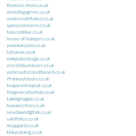
thomson-thorn.co.uk
wrestlingagrees.co.uk
underneathfoiled.co.uk
spanosconcerns.co.uk
telecomblue.co.uk
house-of-hampers.co.uk
yumekanzashi.co.uk
fatnanas.co.uk
emilykatedesign.co.uk
crossfelloutdoors.co.uk
yorkroadreconditioned.co.uk
rfrankoutdoors.co.uk
teaparentrepeat.co.uk
thegenerationhub.co.uk
talkingmagpie.co.uk
humancotton.co.uk
newdawndigitals.co.uk
saintfelice.co.uk
mrjapparel.co.uk
kinkycatalog.co.uk