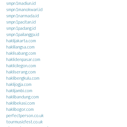
smpn1madiun.id
smpn1manokwari.id
smpn1narmada.id
smpn1pacitan.id
smpn1padang.id
smpn1pailangga.id
haklijakarta.com
haklilangsa.com
haklisabang.com
haklidenpasar.com
haklicilegon.com
hakliserang.com
haklibengkulu.com
haklijogja.com
haklijambi.com
haklibandung.com
haklibekasi.com
haklibogor.com
perfectperson.co.uk
tourmusicfest.co.uk