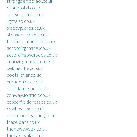
strongdemocracy.co.uk
dronetotal.co.uk
partycurrent.co.uk
lightalso.co.uk
sleepyguards.co.uk
stephensmoke.co.uk
trialuncomfortable.co.uk
accordingchapel.co.uk
accordingoversees.co.uk
annoyingfunded.co.uk
belongsthey.co.uk
bootsrover.co.uk
burndeniers.co.uk
canadaperson.co.uk
conwayviolation.co.uk
copperfielddresses.co.uk
cowboysspot.co.uk
decemberteaching.co.uk
traceloans.co.uk
thenewsweek.co.uk
thecakewala.co.uk