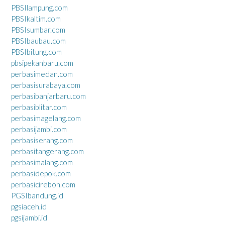
PBSIlampung.com
PBSIkaltim.com
PBSIsumbar.com
PBSIbaubau.com
PBSIbitung.com
pbsipekanbaru.com
perbasimedan.com
perbasisurabaya.com
perbasibanjarbaru.com
perbasiblitar.com
perbasimagelang.com
perbasijambi.com
perbasiserang.com
perbasitangerang.com
perbasimalang.com
perbasidepok.com
perbasicirebon.com
PGSIbandung.id
pgsiaceh.id
pgsijambi.id