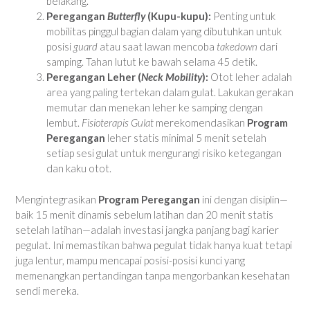
belakang.
Peregangan
Butterfly
(Kupu-kupu):
Penting untuk
mobilitas pinggul bagian dalam yang dibutuhkan untuk
posisi
guard
atau saat lawan mencoba
takedown
dari
samping. Tahan lutut ke bawah selama 45 detik.
Peregangan Leher (
Neck Mobility
):
Otot leher adalah
area yang paling tertekan dalam gulat. Lakukan gerakan
memutar dan menekan leher ke samping dengan
lembut.
Fisioterapis Gulat
merekomendasikan
Program
Peregangan
leher statis minimal 5 menit setelah
setiap sesi gulat untuk mengurangi risiko ketegangan
dan kaku otot.
Mengintegrasikan
Program Peregangan
ini dengan disiplin—
baik 15 menit dinamis sebelum latihan dan 20 menit statis
setelah latihan—adalah investasi jangka panjang bagi karier
pegulat. Ini memastikan bahwa pegulat tidak hanya kuat tetapi
juga lentur, mampu mencapai posisi-posisi kunci yang
memenangkan pertandingan tanpa mengorbankan kesehatan
sendi mereka.