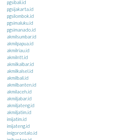
pgsibali.id
pgsijakarta.id
pgsilombok.id
pgsimaluku.id
pgsimanado.id
akmilsumbar.id
akmilpapua.id
akmilriau.id
akmilntt.id
akmilkalbar.id
akmilkalsel.id
akmilbali.id
akmilbanten.id
akmilaceh.id
akmiljabar.id
akmiljateng.id
akmiljatim.id
imijatim.id
imijateng.id
imigorontalo.id
imibanten.id