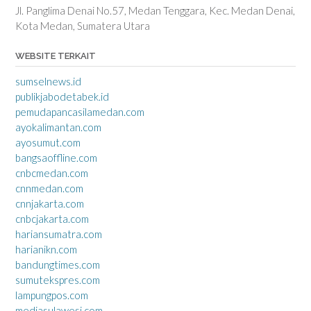
Jl. Panglima Denai No.57, Medan Tenggara, Kec. Medan Denai,
Kota Medan, Sumatera Utara
WEBSITE TERKAIT
sumselnews.id
publikjabodetabek.id
pemudapancasilamedan.com
ayokalimantan.com
ayosumut.com
bangsaoffline.com
cnbcmedan.com
cnnmedan.com
cnnjakarta.com
cnbcjakarta.com
hariansumatra.com
harianikn.com
bandungtimes.com
sumutekspres.com
lampungpos.com
mediasulawesi.com