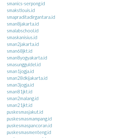
smanics-serpong.id
smakstlouis.id
smapraditadirgantara.id
sman8jakarta.id
smalabschool.id
smaskanisius.id
sman2jakarta.id
sman68jkt.id
sman8yogyakarta.id
smasungguldel.id
sman1jogja.id
sman28dkijakarta.id
sman3jogja.id
sman81jkt.id
sman2malang.id
sman21jkt.id
puskesmasjakut.id
puskesmasmampang.id
puskesmaspancoran.id
puskesmasmenteng.id