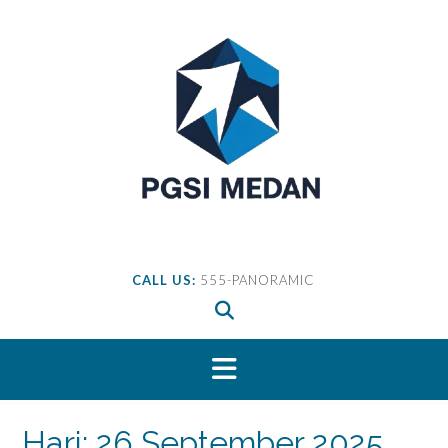
Skip
to
content
CALL US:
555-PANORAMIC
Hari:
26 September 2025