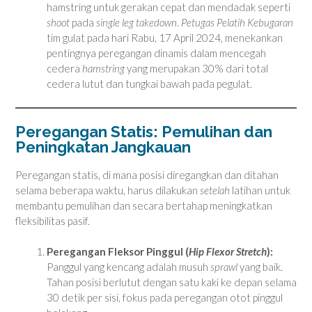
hamstring untuk gerakan cepat dan mendadak seperti
shoot
pada
single leg takedown
.
Petugas Pelatih Kebugaran
tim gulat pada hari Rabu, 17 April 2024, menekankan
pentingnya peregangan dinamis dalam mencegah
cedera
hamstring
yang merupakan 30% dari total
cedera lutut dan tungkai bawah pada pegulat.
Peregangan Statis: Pemulihan dan
Peningkatan Jangkauan
Peregangan statis, di mana posisi diregangkan dan ditahan
selama beberapa waktu, harus dilakukan
setelah
latihan untuk
membantu pemulihan dan secara bertahap meningkatkan
fleksibilitas pasif.
Peregangan Fleksor Pinggul (
Hip Flexor Stretch
):
Panggul yang kencang adalah musuh
sprawl
yang baik.
Tahan posisi berlutut dengan satu kaki ke depan selama
30 detik per sisi, fokus pada peregangan otot pinggul