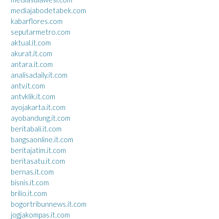
mediajabodetabek.com
kabarflores.com
seputarmetro.com
aktual.it.com
akurat.it.com
antara.it.com
analisadaily.it.com
antv.it.com
antvklik.it.com
ayojakarta.it.com
ayobandung.it.com
beritabali.it.com
bangsaonline.it.com
beritajatim.it.com
beritasatu.it.com
bernas.it.com
bisnis.it.com
brilio.it.com
bogortribunnews.it.com
jogjakompas.it.com