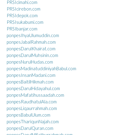
PRSIcimahi.com
PRSIcirebon.com
PRSIdepok.com
PRSIsukabumi.com
PRSIbanjar.com
ponpesIhyaUlumuddin.com
ponpesJabalRahmah.com
ponpesDarulKhairat.com
ponpesDarulMuhsinin.com
ponpesNurulHudas.com
ponpesMadinatuddiniyahBabul.com
ponpesInsanMadani.com
ponpesBaitilHikmah.com
ponpesDarulHidayahul.com
ponpesMafatihussaadah.com
ponpesRaudhatulAla.com
ponpesLiqaurrahmah.com
ponpesBabulUlum.com
ponpesThariqunNajah.com
ponpesDarulQuran.com
ponpesDarulMifathurrahmah.com