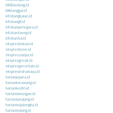
klikBandung.id
klikbanggai.id
infobangkalan.id
infobangli.id
infobanjarnegara.id
infobantaeng.id
infobantul.id
ekspresbekasi.id
ekspresbone.id
eksprescianjur.id
ekspresgresik.id
ekspresgorontalo.id
ekspresindramayu.id
harianjepara.id
hariankarawang.id
hariankediri.id
harianlamongan.id
harianlumajang.id
harianmajalengka.id
harianmalang.id