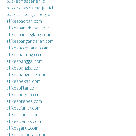
puskesmassenen.id
puskesmaskramatjati.id
puskesmasngambeg.id
stikespacitan.com
stikespamekasan.com
stikespandeglang.com
stikespangandaran.com
stikesacehbarat.com
stikesbadung.com
stikesbanggai.com
stikesbangka.com
stikesbanyumas.com
stikesbekasi.com
stikesblitar.com
stikesbogor.com
stikesbrebes.com
stikescianjur.com
stikesciamis.com
stikesdemak.com
stikesgarut.com
stikesgorontalo.com