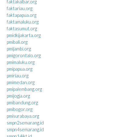
faktakalbar.org
faktariau.org
faktapapua.org
faktamaluku.org
faktasumut.org
pmidkijakarta.org
pmibali.org
pmijambi.org
pmigorontalo.org
pmimaluku.org
pmipapua.org
pmiriau.org
pmimedan.org
pmipalembang.org
pmijogja.org
pmibandung.org
pmibogor.org
pmisurabaya.org
smpn2semarang.id
smpn4semarang.id
smpn14jkt.id