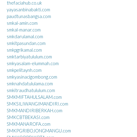
thefaciahub.co.uk
yayasanbinabakti.com
paudtunasbangsa.com
smkal-amin.com
smkal-manar.com
smkdarulamal.com
smkitpasundan.com
smkpgrikamal.com
smktarbiyatululum.com
smkyasalam-elummah.com
smkpelitaynh.com
smkyasinacigombong.com
smknahdatululama.com
smkitraudhatululum.com
SMKMIFTAHULSALAM.com
SMKSILIWANGIMANDIRI.com
SMKMANDIRIBERKAH.com
SMKCBTBEKASI.com
SMKMANAROFA.com
SMKPGRIBOJONGMANGU.com