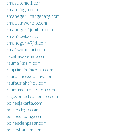
smasutomo1.com
sman5jogja.com
smanegeri1tangerang.com
sma1purworejo.com
smanegeri1jember.com
sman2bekasi.com
smanegeri47jkt.com
sma1wonosari.com
rscahayasehat.com
rsumalikasim.com
rsuprimaintimedika.com
rsarunlhokseumaw.com
rsufauziahbireu.com
rsumumcitrahusada.com
rsgayomedicalcentre.com
polresjakarta.com
polresdago.com
polressabang.com
polresdenpasar.com
polresbanten.com