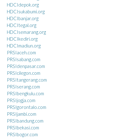
HDCIdepok.org
HDCIsukabumi.org
HDCIbanjar.org
HDCItegal.org
HDCIsemarang.org
HDCIkediri.org
HDCImadiun.org
PRSIaceh.com
PRSIsabang.com
PRSIdenpasar.com
PRSIcilegon.com
PRSItangerang.com
PRSIserang.com
PRSIbengkulu.com
PRSIjogja.com
PRSIgorontalo.com
PRSIjambi.com
PRSIbandung.com
PRSIbekasi.com
PRSIbogor.com