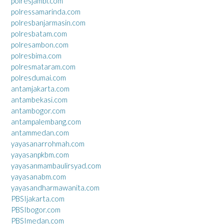
polresjambi.com
polressamarinda.com
polresbanjarmasin.com
polresbatam.com
polresambon.com
polresbima.com
polresmataram.com
polresdumai.com
antamjakarta.com
antambekasi.com
antambogor.com
antampalembang.com
antammedan.com
yayasanarrohmah.com
yayasanpkbm.com
yayasanmambaulirsyad.com
yayasanabm.com
yayasandharmawanita.com
PBSIjakarta.com
PBSIbogor.com
PBSImedan.com