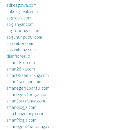
stikesgowa.com
stikesgresik.com
spigresik.com
spigianyar.com
spigrobongan.com
spigunungkidul.com
spijember.com
spijombang.com
dianflores.id
sman48jkt.com
sman26jkt.com
sman03semarang.com
sman1sumbar.com
smanegeri1bantul.com
smanegeri1bogor.com
sman1surabaya.com
sman6jogja.com
sma1magelang.com
sman9jogja.com
smanegeri3bandung.com