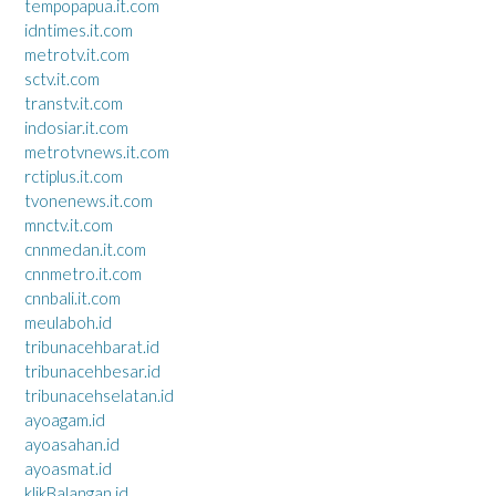
tempopapua.it.com
idntimes.it.com
metrotv.it.com
sctv.it.com
transtv.it.com
indosiar.it.com
metrotvnews.it.com
rctiplus.it.com
tvonenews.it.com
mnctv.it.com
cnnmedan.it.com
cnnmetro.it.com
cnnbali.it.com
meulaboh.id
tribunacehbarat.id
tribunacehbesar.id
tribunacehselatan.id
ayoagam.id
ayoasahan.id
ayoasmat.id
klikBalangan.id