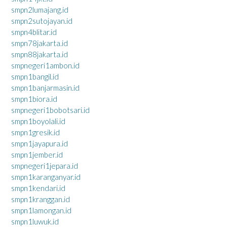
smpn2lumajang.id
smpn2sutojayan.id
smpn4blitar.id
smpn78jakarta.id
smpn88jakarta.id
smpnegeri1ambon.id
smpn1bangil.id
smpn1banjarmasin.id
smpn1biora.id
smpnegeri1bobotsari.id
smpn1boyolali.id
smpn1gresik.id
smpn1jayapura.id
smpn1jember.id
smpnegeri1jepara.id
smpn1karanganyar.id
smpn1kendari.id
smpn1kranggan.id
smpn1lamongan.id
smpn1luwuk.id