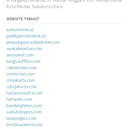
Jl. Panglima Denai No.57, Medan Tenggara, Kec. Medan Denai,
Kota Medan, Sumatera Utara
WEBSITE TERKAIT
sumselnews.id
publikjabodetabek.id
pemudapancasilamedan.com
ayokalimantan.com
ayosumut.com
bangsaoffline.com
cnbcmedan.com
cnnmedan.com
cnnjakarta.com
cnbcjakarta.com
hariansumatra.com
harianikn.com
bandungtimes.com
sumutekspres.com
lampungpos.com
mediasulawesi.com