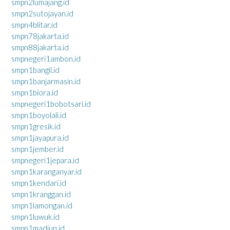
smpn2lumajang.id
smpn2sutojayan.id
smpn4blitar.id
smpn78jakarta.id
smpn88jakarta.id
smpnegeri1ambon.id
smpn1bangil.id
smpn1banjarmasin.id
smpn1biora.id
smpnegeri1bobotsari.id
smpn1boyolali.id
smpn1gresik.id
smpn1jayapura.id
smpn1jember.id
smpnegeri1jepara.id
smpn1karanganyar.id
smpn1kendari.id
smpn1kranggan.id
smpn1lamongan.id
smpn1luwuk.id
smpn1madiun.id