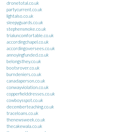
dronetotal.co.uk
partycurrent.co.uk
lightalso.co.uk
sleepyguards.co.uk
stephensmoke.co.uk
trialuncomfortable.co.uk
accordingchapel.co.uk
accordingoversees.co.uk
annoyingfunded.co.uk
belongsthey.co.uk
bootsrover.co.uk
burndeniers.co.uk
canadaperson.co.uk
conwayviolation.co.uk
copperfielddresses.co.uk
cowboysspot.co.uk
decemberteaching.co.uk
traceloans.co.uk
thenewsweek.co.uk
thecakewala.co.uk