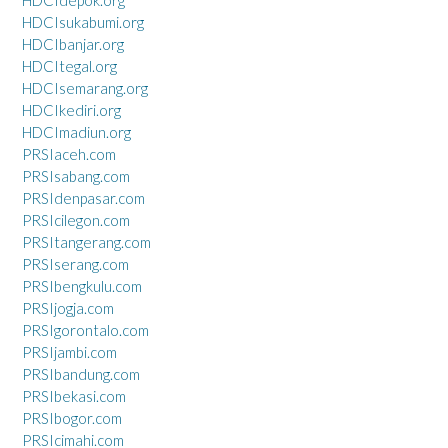
HDCIdepok.org
HDCIsukabumi.org
HDCIbanjar.org
HDCItegal.org
HDCIsemarang.org
HDCIkediri.org
HDCImadiun.org
PRSIaceh.com
PRSIsabang.com
PRSIdenpasar.com
PRSIcilegon.com
PRSItangerang.com
PRSIserang.com
PRSIbengkulu.com
PRSIjogja.com
PRSIgorontalo.com
PRSIjambi.com
PRSIbandung.com
PRSIbekasi.com
PRSIbogor.com
PRSIcimahi.com