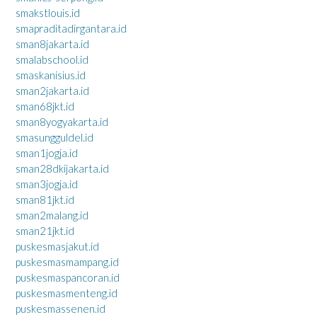
smakstlouis.id
smapraditadirgantara.id
sman8jakarta.id
smalabschool.id
smaskanisius.id
sman2jakarta.id
sman68jkt.id
sman8yogyakarta.id
smasungguldel.id
sman1jogja.id
sman28dkijakarta.id
sman3jogja.id
sman81jkt.id
sman2malang.id
sman21jkt.id
puskesmasjakut.id
puskesmasmampang.id
puskesmaspancoran.id
puskesmasmenteng.id
puskesmassenen.id