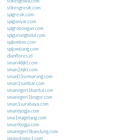
stikesgowa.com
stikesgresik.com
spigresik.com
spigianyar.com
spigrobongan.com
spigunungkidul.com
spijember.com
spijombang.com
dianflores.id
sman48jkt.com
sman26jkt.com
sman03semarang.com
sman1sumbar.com
smanegeri1bantul.com
smanegeri1bogor.com
sman1surabaya.com
sman6jogja.com
sma1magelang.com
sman9jogja.com
smanegeri3bandung.com
smasutomo1.com