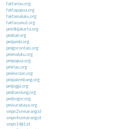
faktariau.org
faktapapua.org
faktamaluku.org
faktasumut.org
pmidkijakarta.org
pmibali.org
pmijambi.org
pmigorontalo.org
pmimaluku.org
pmipapua.org
pmiriau.org
pmimedan.org
pmipalembang.org
pmijogja.org
pmibandung.org
pmibogor.org
pmisurabaya.org
smpn2semarang.id
smpn4semarang.id
smpn14jkt.id