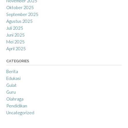
November 2025
Oktober 2025
September 2025
Agustus 2025
Juli 2025
Juni 2025
Mei 2025
April 2025
CATEGORIES
Berita
Edukasi
Gulat
Guru
Olahraga
Pendidikan
Uncategorized