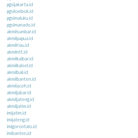
pgsijakarta.id
pgsilombok.id
pgsimaluku.id
pgsimanado.id
akmilsumbar.id
akmilpapua.id
akmilriau.id
akmilntt.id
akmilkalbar.id
akmilkalsel.id
akmilbali.id
akmilbanten.id
akmilaceh.id
akmiljabar.id
akmiljateng.id
akmiljatim.id
imijatim.id
imijateng.id
imigorontalo.id
imibanten.id