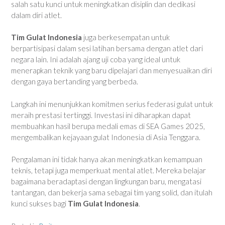
salah satu kunci untuk meningkatkan disiplin dan dedikasi
dalam diri atlet.
Tim Gulat Indonesia
juga berkesempatan untuk
berpartisipasi dalam sesi latihan bersama dengan atlet dari
negara lain. Ini adalah ajang uji coba yang ideal untuk
menerapkan teknik yang baru dipelajari dan menyesuaikan diri
dengan gaya bertanding yang berbeda.
Langkah ini menunjukkan komitmen serius federasi gulat untuk
meraih prestasi tertinggi. Investasi ini diharapkan dapat
membuahkan hasil berupa medali emas di SEA Games 2025,
mengembalikan kejayaan gulat Indonesia di Asia Tenggara.
Pengalaman ini tidak hanya akan meningkatkan kemampuan
teknis, tetapi juga memperkuat mental atlet. Mereka belajar
bagaimana beradaptasi dengan lingkungan baru, mengatasi
tantangan, dan bekerja sama sebagai tim yang solid, dan itulah
kunci sukses bagi
Tim Gulat Indonesia
.