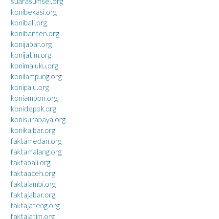
suarasumsel.org
konibekasi.org
konibali.org
konibanten.org
konijabar.org
konijatim.org
konimaluku.org
konilampung.org
konipalu.org
koniambon.org
konidepok.org
konisurabaya.org
konikalbar.org
faktamedan.org
faktamalang.org
faktabali.org
faktaaceh.org
faktajambi.org
faktajabar.org
faktajateng.org
faktajatim.org