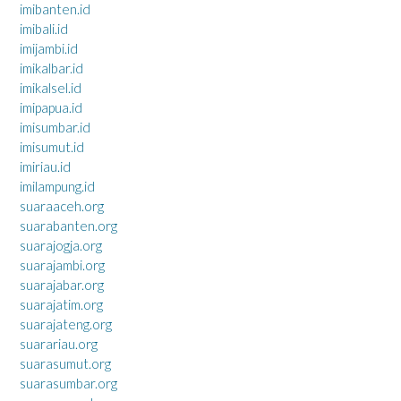
imibanten.id
imibali.id
imijambi.id
imikalbar.id
imikalsel.id
imipapua.id
imisumbar.id
imisumut.id
imiriau.id
imilampung.id
suaraaceh.org
suarabanten.org
suarajogja.org
suarajambi.org
suarajabar.org
suarajatim.org
suarajateng.org
suarariau.org
suarasumut.org
suarasumbar.org