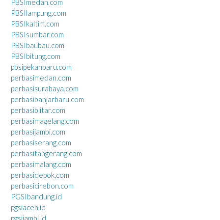
PBSImedan.com
PBSIlampung.com
PBSIkaltim.com
PBSIsumbar.com
PBSIbaubau.com
PBSIbitung.com
pbsipekanbaru.com
perbasimedan.com
perbasisurabaya.com
perbasibanjarbaru.com
perbasiblitar.com
perbasimagelang.com
perbasijambi.com
perbasiserang.com
perbasitangerang.com
perbasimalang.com
perbasidepok.com
perbasicirebon.com
PGSIbandung.id
pgsiaceh.id
pgsijambi.id