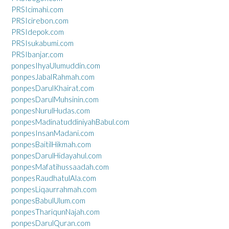
PRSIcimahi.com
PRSIcirebon.com
PRSIdepok.com
PRSIsukabumi.com
PRSIbanjar.com
ponpesIhyaUlumuddin.com
ponpesJabalRahmah.com
ponpesDarulKhairat.com
ponpesDarulMuhsinin.com
ponpesNurulHudas.com
ponpesMadinatuddiniyahBabul.com
ponpesInsanMadani.com
ponpesBaitilHikmah.com
ponpesDarulHidayahul.com
ponpesMafatihussaadah.com
ponpesRaudhatulAla.com
ponpesLiqaurrahmah.com
ponpesBabulUlum.com
ponpesThariqunNajah.com
ponpesDarulQuran.com