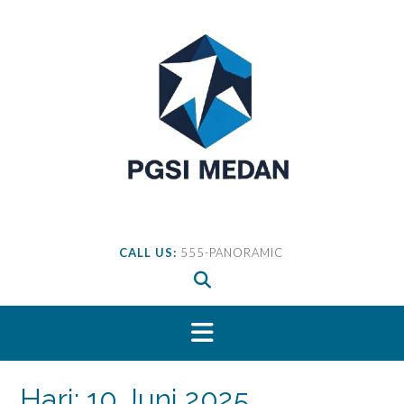
Skip
to
content
CALL US:
555-PANORAMIC
Hari:
10 Juni 2025