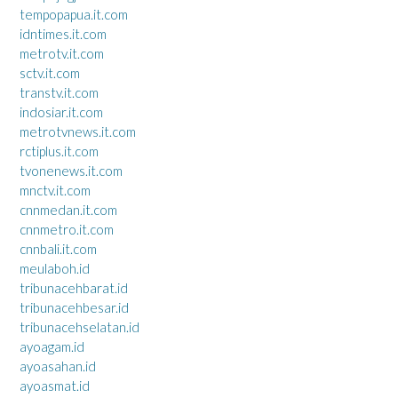
tempopapua.it.com
idntimes.it.com
metrotv.it.com
sctv.it.com
transtv.it.com
indosiar.it.com
metrotvnews.it.com
rctiplus.it.com
tvonenews.it.com
mnctv.it.com
cnnmedan.it.com
cnnmetro.it.com
cnnbali.it.com
meulaboh.id
tribunacehbarat.id
tribunacehbesar.id
tribunacehselatan.id
ayoagam.id
ayoasahan.id
ayoasmat.id