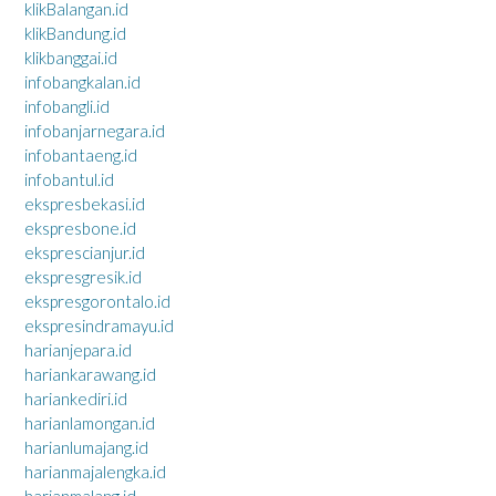
klikBalangan.id
klikBandung.id
klikbanggai.id
infobangkalan.id
infobangli.id
infobanjarnegara.id
infobantaeng.id
infobantul.id
ekspresbekasi.id
ekspresbone.id
eksprescianjur.id
ekspresgresik.id
ekspresgorontalo.id
ekspresindramayu.id
harianjepara.id
hariankarawang.id
hariankediri.id
harianlamongan.id
harianlumajang.id
harianmajalengka.id