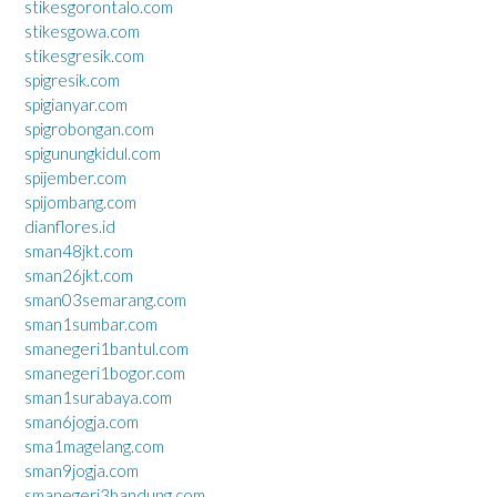
stikesgorontalo.com
stikesgowa.com
stikesgresik.com
spigresik.com
spigianyar.com
spigrobongan.com
spigunungkidul.com
spijember.com
spijombang.com
dianflores.id
sman48jkt.com
sman26jkt.com
sman03semarang.com
sman1sumbar.com
smanegeri1bantul.com
smanegeri1bogor.com
sman1surabaya.com
sman6jogja.com
sma1magelang.com
sman9jogja.com
smanegeri3bandung.com