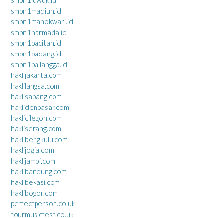
smpn1luwuk.id
smpn1madiun.id
smpn1manokwari.id
smpn1narmada.id
smpn1pacitan.id
smpn1padang.id
smpn1pailangga.id
haklijakarta.com
haklilangsa.com
haklisabang.com
haklidenpasar.com
haklicilegon.com
hakliserang.com
haklibengkulu.com
haklijogja.com
haklijambi.com
haklibandung.com
haklibekasi.com
haklibogor.com
perfectperson.co.uk
tourmusicfest.co.uk