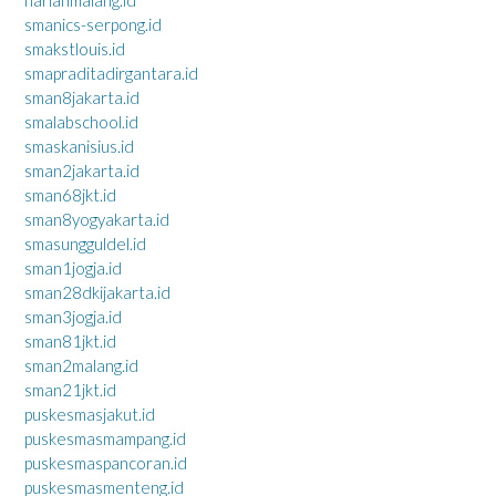
harianmalang.id
smanics-serpong.id
smakstlouis.id
smapraditadirgantara.id
sman8jakarta.id
smalabschool.id
smaskanisius.id
sman2jakarta.id
sman68jkt.id
sman8yogyakarta.id
smasungguldel.id
sman1jogja.id
sman28dkijakarta.id
sman3jogja.id
sman81jkt.id
sman2malang.id
sman21jkt.id
puskesmasjakut.id
puskesmasmampang.id
puskesmaspancoran.id
puskesmasmenteng.id