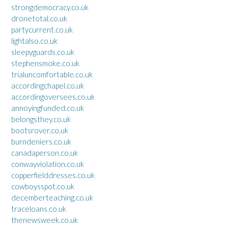
strongdemocracy.co.uk
dronetotal.co.uk
partycurrent.co.uk
lightalso.co.uk
sleepyguards.co.uk
stephensmoke.co.uk
trialuncomfortable.co.uk
accordingchapel.co.uk
accordingoversees.co.uk
annoyingfunded.co.uk
belongsthey.co.uk
bootsrover.co.uk
burndeniers.co.uk
canadaperson.co.uk
conwayviolation.co.uk
copperfielddresses.co.uk
cowboysspot.co.uk
decemberteaching.co.uk
traceloans.co.uk
thenewsweek.co.uk