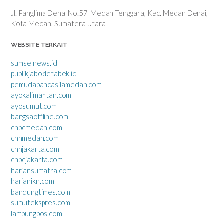
Jl. Panglima Denai No.57, Medan Tenggara, Kec. Medan Denai,
Kota Medan, Sumatera Utara
WEBSITE TERKAIT
sumselnews.id
publikjabodetabek.id
pemudapancasilamedan.com
ayokalimantan.com
ayosumut.com
bangsaoffline.com
cnbcmedan.com
cnnmedan.com
cnnjakarta.com
cnbcjakarta.com
hariansumatra.com
harianikn.com
bandungtimes.com
sumutekspres.com
lampungpos.com