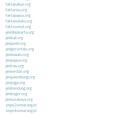
faktakalbar.org
faktariau.org
faktapapua.org
faktamaluku.org
faktasumut.org
pmidkijakarta.org
pmibali.org
pmijambi.org
pmigorontalo.org
pmimaluku.org
pmipapua.org
pmiriau.org
pmimedan.org
pmipalembang.org
pmijogja.org
pmibandung.org
pmibogor.org
pmisurabaya.org
smpn2semarang.id
smpn4semarang.id