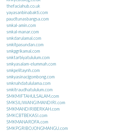
thefaciahub.co.uk
yayasanbinabakti.com
paudtunasbangsa.com
smkal-amin.com
smkal-manar.com
smkdarulamal.com
smkitpasundan.com
smkpgrikamal.com
smktarbiyatululum.com
smkyasalam-elummah.com
smkpelitaynh.com
smkyasinacigombong.com
smknahdatululama.com
smkitraudhatululum.com
SMKMIFTAHULSALAM.com
SMKSILIWANGIMANDIRI.com
SMKMANDIRIBERKAH.com
SMKCBTBEKASI.com
SMKMANAROFA.com
SMKPGRIBOJONGMANGU.com