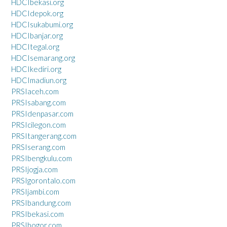
HDCIbekasi.org
HDCIdepok.org
HDCIsukabumi.org
HDCIbanjar.org
HDCItegal.org
HDCIsemarang.org
HDCIkediri.org
HDCImadiun.org
PRSIaceh.com
PRSIsabang.com
PRSIdenpasar.com
PRSIcilegon.com
PRSItangerang.com
PRSIserang.com
PRSIbengkulu.com
PRSIjogja.com
PRSIgorontalo.com
PRSIjambi.com
PRSIbandung.com
PRSIbekasi.com
PRSIbogor.com