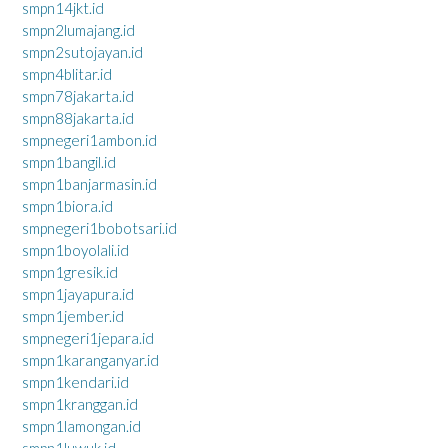
smpn14jkt.id
smpn2lumajang.id
smpn2sutojayan.id
smpn4blitar.id
smpn78jakarta.id
smpn88jakarta.id
smpnegeri1ambon.id
smpn1bangil.id
smpn1banjarmasin.id
smpn1biora.id
smpnegeri1bobotsari.id
smpn1boyolali.id
smpn1gresik.id
smpn1jayapura.id
smpn1jember.id
smpnegeri1jepara.id
smpn1karanganyar.id
smpn1kendari.id
smpn1kranggan.id
smpn1lamongan.id