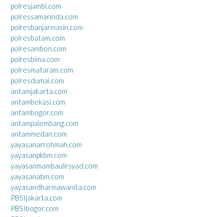
polresjambi.com
polressamarinda.com
polresbanjarmasin.com
polresbatam.com
polresambon.com
polresbima.com
polresmataram.com
polresdumai.com
antamjakarta.com
antambekasi.com
antambogor.com
antampalembang.com
antammedan.com
yayasanarrohmah.com
yayasanpkbm.com
yayasanmambaulirsyad.com
yayasanabm.com
yayasandharmawanita.com
PBSIjakarta.com
PBSIbogor.com