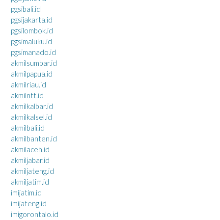
pgsibali.id
pgsijakarta.id
pgsilombok.id
pgsimaluku.id
pgsimanado.id
akmilsumbar.id
akmilpapua.id
akmilriau.id
akmilntt.id
akmilkalbar.id
akmilkalsel.id
akmilbali.id
akmilbanten.id
akmilaceh.id
akmiljabar.id
akmiljateng.id
akmiljatim.id
imijatim.id
imijateng.id
imigorontalo.id