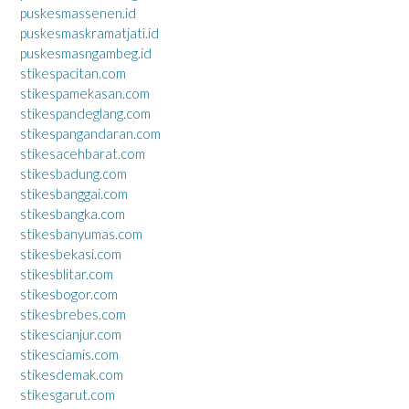
puskesmassenen.id
puskesmaskramatjati.id
puskesmasngambeg.id
stikespacitan.com
stikespamekasan.com
stikespandeglang.com
stikespangandaran.com
stikesacehbarat.com
stikesbadung.com
stikesbanggai.com
stikesbangka.com
stikesbanyumas.com
stikesbekasi.com
stikesblitar.com
stikesbogor.com
stikesbrebes.com
stikescianjur.com
stikesciamis.com
stikesdemak.com
stikesgarut.com