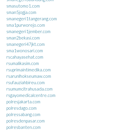
smasutomo1.com
sman5jogja.com
smanegeri1tangerang.com
sma1purworejo.com
smanegeri1jember.com
sman2bekasi.com
smanegeri47jkt.com
sma1wonosari.com
rscahayasehat.com
rsumalikasim.com
rsuprimaintimedika.com
rsarunlhokseumaw.com
rsufauziahbireu.com
rsumumcitrahusada.com
rsgayomedicalcentre.com
polresjakarta.com
polresdago.com
polressabang.com
polresdenpasar.com
polresbanten.com