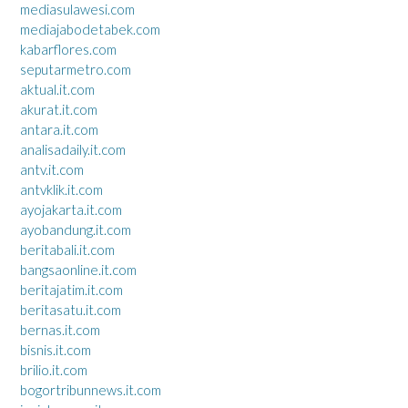
mediasulawesi.com
mediajabodetabek.com
kabarflores.com
seputarmetro.com
aktual.it.com
akurat.it.com
antara.it.com
analisadaily.it.com
antv.it.com
antvklik.it.com
ayojakarta.it.com
ayobandung.it.com
beritabali.it.com
bangsaonline.it.com
beritajatim.it.com
beritasatu.it.com
bernas.it.com
bisnis.it.com
brilio.it.com
bogortribunnews.it.com