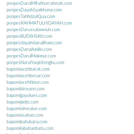
ponpesDarulMifathurrahmah.com
ponpesDayahSyaikhuna.com
ponpesTahfidzulQua.com
ponpesRAHMATULHIDAYAH.com
ponpesDarussalamnuh.com
ponpesBUDiIHSAN.com
ponpesdayahdarulilham.com
ponpesDarulAmilin.com
ponpesDarulMakmur.com
ponpesNurulYaqintengku.com
bapomiacehbarat.com
bapomiacehbesar.com
bapomiacehtimur.com
bapomibireuen.com
bapomigayolues.com
bapomipidie.com
bapomisimeulue.com
bapomiasahan.com
bapomibatubara.com
bapomilabuhanbatu.com