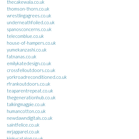
thecakewala.co.uk
thomson-thorn.co.uk
wrestlingagrees.co.uk
underneathfoiled.co.uk
spanosconcerns.co.uk
telecomblue.co.uk
house-of-hampers.co.uk
yumekanzashi.co.uk
fatnanas.co.uk
emilykatedesign.co.uk
crossfelloutdoors.co.uk
yorkroadreconditioned.co.uk
rfrankoutdoors.co.uk
teaparentrepeat.co.uk
thegenerationhub.co.uk
talkingmagpie.co.uk
humancotton.co.uk
newdawndigitals.co.uk
saintfelice.co.uk
mrjapparel.co.uk
kinkycatalog.co.uk