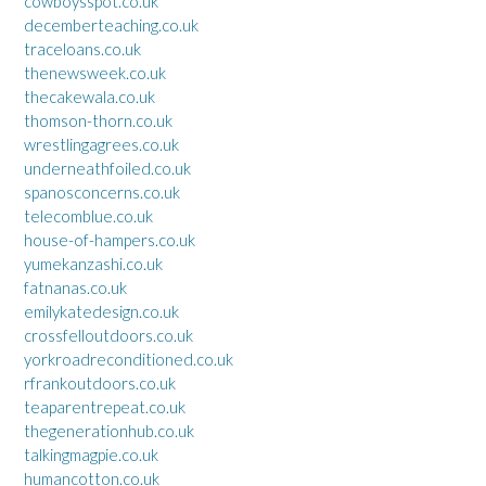
cowboysspot.co.uk
decemberteaching.co.uk
traceloans.co.uk
thenewsweek.co.uk
thecakewala.co.uk
thomson-thorn.co.uk
wrestlingagrees.co.uk
underneathfoiled.co.uk
spanosconcerns.co.uk
telecomblue.co.uk
house-of-hampers.co.uk
yumekanzashi.co.uk
fatnanas.co.uk
emilykatedesign.co.uk
crossfelloutdoors.co.uk
yorkroadreconditioned.co.uk
rfrankoutdoors.co.uk
teaparentrepeat.co.uk
thegenerationhub.co.uk
talkingmagpie.co.uk
humancotton.co.uk