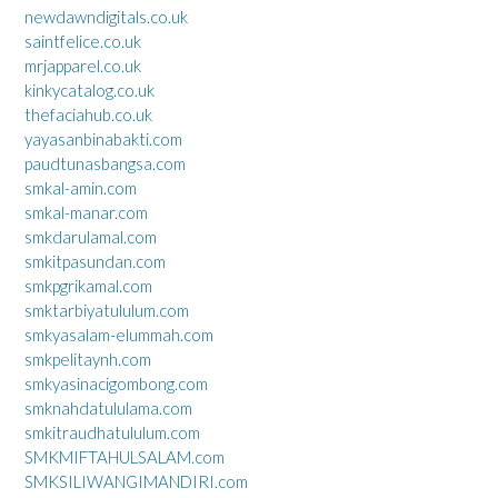
newdawndigitals.co.uk
saintfelice.co.uk
mrjapparel.co.uk
kinkycatalog.co.uk
thefaciahub.co.uk
yayasanbinabakti.com
paudtunasbangsa.com
smkal-amin.com
smkal-manar.com
smkdarulamal.com
smkitpasundan.com
smkpgrikamal.com
smktarbiyatululum.com
smkyasalam-elummah.com
smkpelitaynh.com
smkyasinacigombong.com
smknahdatululama.com
smkitraudhatululum.com
SMKMIFTAHULSALAM.com
SMKSILIWANGIMANDIRI.com