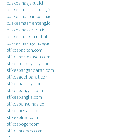
puskesmasjakut.id
puskesmasmampang.id
puskesmaspancoran.id
puskesmasmenteng.id
puskesmassenen.id
puskesmaskramatjati.id
puskesmasngambeg.id
stikespacitan.com
stikespamekasan.com
stikespandeglang.com
stikespangandaran.com
stikesacehbarat.com
stikesbadung.com
stikesbanggai.com
stikesbangka.com
stikesbanyumas.com
stikesbekasi.com
stikesblitar.com
stikesbogor.com
stikesbrebes.com