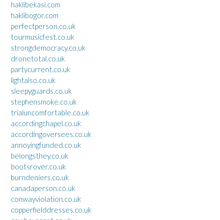
haklibekasi.com
haklibogor.com
perfectperson.co.uk
tourmusicfest.co.uk
strongdemocracy.co.uk
dronetotal.co.uk
partycurrent.co.uk
lightalso.co.uk
sleepyguards.co.uk
stephensmoke.co.uk
trialuncomfortable.co.uk
accordingchapel.co.uk
accordingoversees.co.uk
annoyingfunded.co.uk
belongsthey.co.uk
bootsrover.co.uk
burndeniers.co.uk
canadaperson.co.uk
conwayviolation.co.uk
copperfielddresses.co.uk