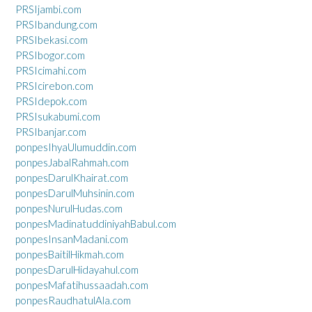
PRSIjambi.com
PRSIbandung.com
PRSIbekasi.com
PRSIbogor.com
PRSIcimahi.com
PRSIcirebon.com
PRSIdepok.com
PRSIsukabumi.com
PRSIbanjar.com
ponpesIhyaUlumuddin.com
ponpesJabalRahmah.com
ponpesDarulKhairat.com
ponpesDarulMuhsinin.com
ponpesNurulHudas.com
ponpesMadinatuddiniyahBabul.com
ponpesInsanMadani.com
ponpesBaitilHikmah.com
ponpesDarulHidayahul.com
ponpesMafatihussaadah.com
ponpesRaudhatulAla.com