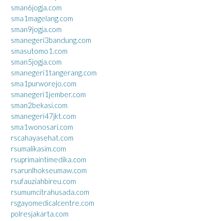
sman6jogja.com
sma1magelang.com
sman9jogja.com
smanegeri3bandung.com
smasutomo1.com
sman5jogja.com
smanegeri1tangerang.com
sma1purworejo.com
smanegeri1jember.com
sman2bekasi.com
smanegeri47jkt.com
sma1wonosari.com
rscahayasehat.com
rsumalikasim.com
rsuprimaintimedika.com
rsarunlhokseumaw.com
rsufauziahbireu.com
rsumumcitrahusada.com
rsgayomedicalcentre.com
polresjakarta.com