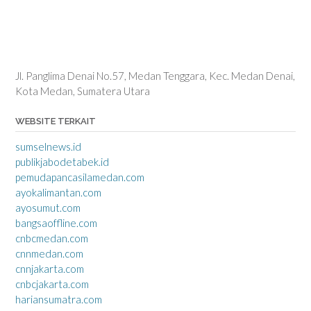
Jl. Panglima Denai No.57, Medan Tenggara, Kec. Medan Denai,
Kota Medan, Sumatera Utara
WEBSITE TERKAIT
sumselnews.id
publikjabodetabek.id
pemudapancasilamedan.com
ayokalimantan.com
ayosumut.com
bangsaoffline.com
cnbcmedan.com
cnnmedan.com
cnnjakarta.com
cnbcjakarta.com
hariansumatra.com