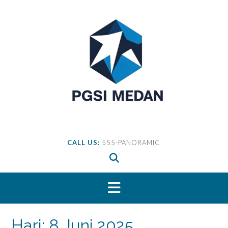
Skip
to
content
CALL US:
555-PANORAMIC
Hari:
8 Juni 2025