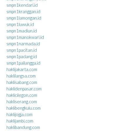
smpn1kendari.id
smpn1kranggan.id
smpn1lamongan.id
smpn1luwuk.id
smpn1madiun.id
smpn1manokwari.id
smpn1narmada.id
smpn1pacitan.id
smpn1padang.id
smpn1pailangga.id
haklijakarta.com
haklilangsa.com
haklisabang.com
haklidenpasar.com
haklicilegon.com
hakliserang.com
haklibengkulu.com
haklijogja.com
haklijambi.com
haklibandung.com