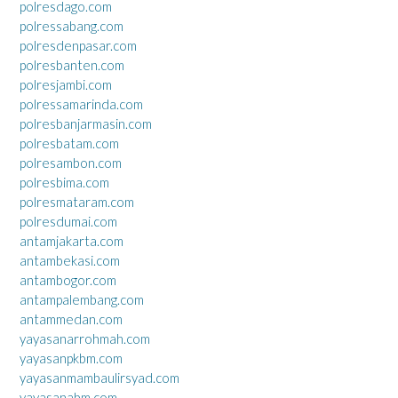
polresdago.com
polressabang.com
polresdenpasar.com
polresbanten.com
polresjambi.com
polressamarinda.com
polresbanjarmasin.com
polresbatam.com
polresambon.com
polresbima.com
polresmataram.com
polresdumai.com
antamjakarta.com
antambekasi.com
antambogor.com
antampalembang.com
antammedan.com
yayasanarrohmah.com
yayasanpkbm.com
yayasanmambaulirsyad.com
yayasanabm.com