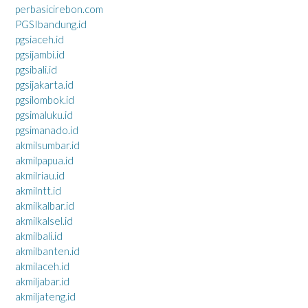
perbasicirebon.com
PGSIbandung.id
pgsiaceh.id
pgsijambi.id
pgsibali.id
pgsijakarta.id
pgsilombok.id
pgsimaluku.id
pgsimanado.id
akmilsumbar.id
akmilpapua.id
akmilriau.id
akmilntt.id
akmilkalbar.id
akmilkalsel.id
akmilbali.id
akmilbanten.id
akmilaceh.id
akmiljabar.id
akmiljateng.id