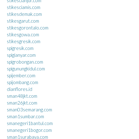
stikescianjur.com
stikesciamis.com
stikesdemak.com
stikesgarut.com
stikesgorontalo.com
stikesgowa.com
stikesgresik.com
spigresik.com
spigianyar.com
spigrobongan.com
spigunungkidul.com
spijember.com
spijombang.com
dianflores.id
sman48jkt.com
sman26jkt.com
sman03semarang.com
sman1sumbar.com
smanegeri1bantul.com
smanegeri1bogor.com
sman1surabaya.com