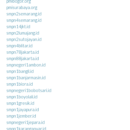
pmibogor.org
pmisurabaya.org
smpn2semarang.id
smpn4semarang.id
smpn14jkt.id
smpn2lumajang.id
smpn2sutojayan.id
smpn4blitar.id
smpn78jakarta.id
smpn88jakarta.id
smpnegeri1ambon.id
smpn1bangil.id
smpn1banjarmasin.id
smpn1biora.id
smpnegeri1bobotsari.id
smpn1boyolali.id
smpn1gresik.id
smpn1jayapura.id
smpn1jember.id
smpnegeri1jepara.id
smpn1karanganyar.id