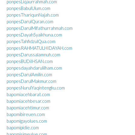
ponpesLiqaurrahmah.com
ponpesBabulUlum.com
ponpesThariqunNajah.com
ponpesDarulQuran.com
ponpesDarulMifathurrahmah.com
ponpesDayahSyaikhuna.com
ponpesTahfidzulQua.com
ponpesRAHMATULHIDAYAH.com
ponpesDarussalamnuh.com
ponpesBUDiIHSAN.com
ponpesdayahdarulilham.com
ponpesDarulAmilin.com
ponpesDarulMakmur.com
ponpesNurulYaqintengku.com
bapomiacehbarat.com
bapomiacehbesar.com
bapomiacehtimur.com
bapomibireuen.com
bapomigayolues.com
bapomipidie.com
bapomisimeulue.com