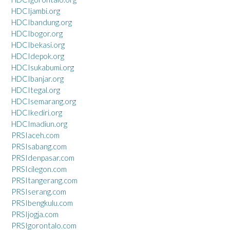
HDCIjambi.org
HDCIbandung.org
HDCIbogor.org
HDCIbekasi.org
HDCIdepok.org
HDCIsukabumi.org
HDCIbanjar.org
HDCItegal.org
HDCIsemarang.org
HDCIkediri.org
HDCImadiun.org
PRSIaceh.com
PRSIsabang.com
PRSIdenpasar.com
PRSIcilegon.com
PRSItangerang.com
PRSIserang.com
PRSIbengkulu.com
PRSIjogja.com
PRSIgorontalo.com