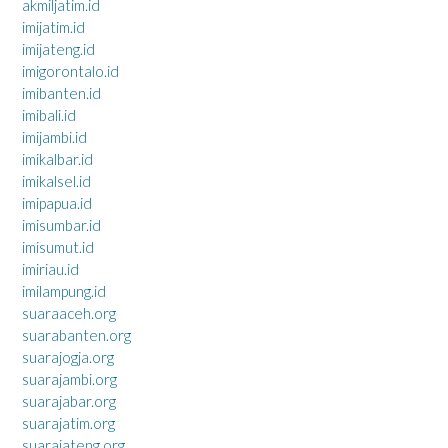
akmiljatim.id
imijatim.id
imijateng.id
imigorontalo.id
imibanten.id
imibali.id
imijambi.id
imikalbar.id
imikalsel.id
imipapua.id
imisumbar.id
imisumut.id
imiriau.id
imilampung.id
suaraaceh.org
suarabanten.org
suarajogja.org
suarajambi.org
suarajabar.org
suarajatim.org
suarajateng.org