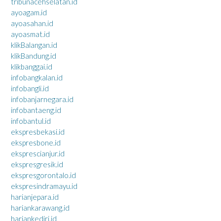
tribunacehselatan.id
ayoagam.id
ayoasahan.id
ayoasmat.id
klikBalangan.id
klikBandung.id
klikbanggai.id
infobangkalan.id
infobangli.id
infobanjarnegara.id
infobantaeng.id
infobantul.id
ekspresbekasi.id
ekspresbone.id
eksprescianjur.id
ekspresgresik.id
ekspresgorontalo.id
ekspresindramayu.id
harianjepara.id
hariankarawang.id
hariankediri.id