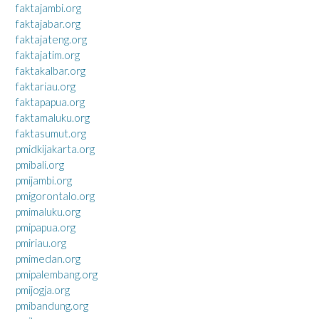
faktajambi.org
faktajabar.org
faktajateng.org
faktajatim.org
faktakalbar.org
faktariau.org
faktapapua.org
faktamaluku.org
faktasumut.org
pmidkijakarta.org
pmibali.org
pmijambi.org
pmigorontalo.org
pmimaluku.org
pmipapua.org
pmiriau.org
pmimedan.org
pmipalembang.org
pmijogja.org
pmibandung.org