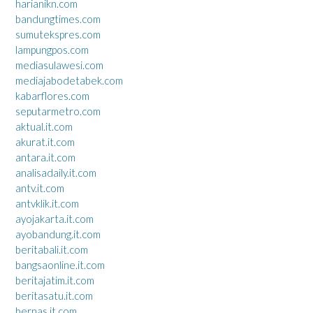
harianikn.com
bandungtimes.com
sumutekspres.com
lampungpos.com
mediasulawesi.com
mediajabodetabek.com
kabarflores.com
seputarmetro.com
aktual.it.com
akurat.it.com
antara.it.com
analisadaily.it.com
antv.it.com
antvklik.it.com
ayojakarta.it.com
ayobandung.it.com
beritabali.it.com
bangsaonline.it.com
beritajatim.it.com
beritasatu.it.com
bernas.it.com