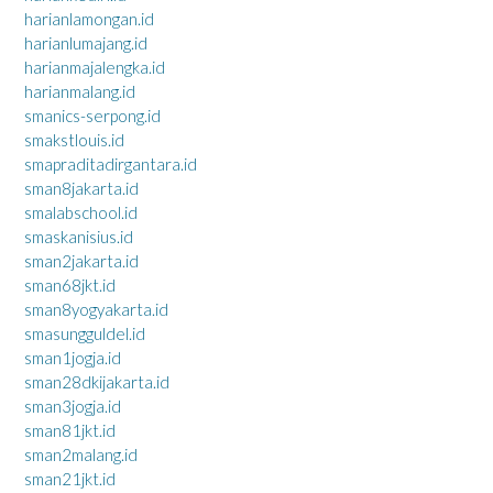
harianlamongan.id
harianlumajang.id
harianmajalengka.id
harianmalang.id
smanics-serpong.id
smakstlouis.id
smapraditadirgantara.id
sman8jakarta.id
smalabschool.id
smaskanisius.id
sman2jakarta.id
sman68jkt.id
sman8yogyakarta.id
smasungguldel.id
sman1jogja.id
sman28dkijakarta.id
sman3jogja.id
sman81jkt.id
sman2malang.id
sman21jkt.id