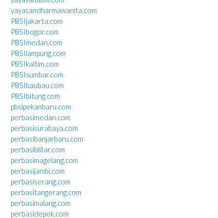
yayasandharmawanita.com
PBSIjakarta.com
PBSIbogor.com
PBSImedan.com
PBSIlampung.com
PBSIkaltim.com
PBSIsumbar.com
PBSIbaubau.com
PBSIbitung.com
pbsipekanbaru.com
perbasimedan.com
perbasisurabaya.com
perbasibanjarbaru.com
perbasiblitar.com
perbasimagelang.com
perbasijambi.com
perbasiserang.com
perbasitangerang.com
perbasimalang.com
perbasidepok.com