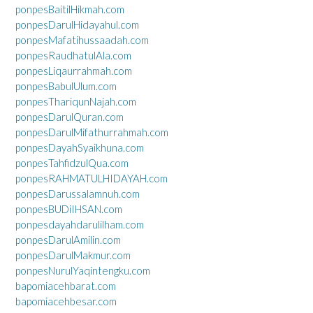
ponpesBaitilHikmah.com
ponpesDarulHidayahul.com
ponpesMafatihussaadah.com
ponpesRaudhatulAla.com
ponpesLiqaurrahmah.com
ponpesBabulUlum.com
ponpesThariqunNajah.com
ponpesDarulQuran.com
ponpesDarulMifathurrahmah.com
ponpesDayahSyaikhuna.com
ponpesTahfidzulQua.com
ponpesRAHMATULHIDAYAH.com
ponpesDarussalamnuh.com
ponpesBUDiIHSAN.com
ponpesdayahdarulilham.com
ponpesDarulAmilin.com
ponpesDarulMakmur.com
ponpesNurulYaqintengku.com
bapomiacehbarat.com
bapomiacehbesar.com