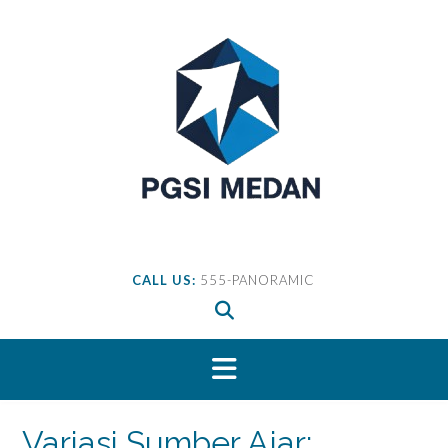
Skip
to
content
CALL US:
555-PANORAMIC
Variasi Sumber Ajar: