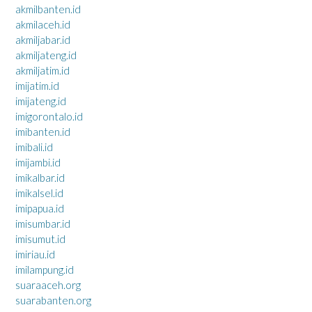
akmilbanten.id
akmilaceh.id
akmiljabar.id
akmiljateng.id
akmiljatim.id
imijatim.id
imijateng.id
imigorontalo.id
imibanten.id
imibali.id
imijambi.id
imikalbar.id
imikalsel.id
imipapua.id
imisumbar.id
imisumut.id
imiriau.id
imilampung.id
suaraaceh.org
suarabanten.org