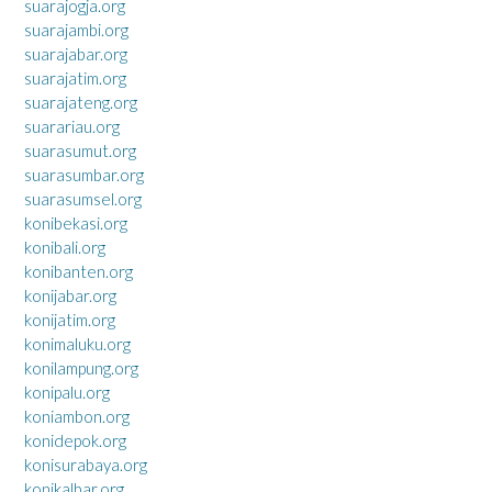
suarajogja.org
suarajambi.org
suarajabar.org
suarajatim.org
suarajateng.org
suarariau.org
suarasumut.org
suarasumbar.org
suarasumsel.org
konibekasi.org
konibali.org
konibanten.org
konijabar.org
konijatim.org
konimaluku.org
konilampung.org
konipalu.org
koniambon.org
konidepok.org
konisurabaya.org
konikalbar.org