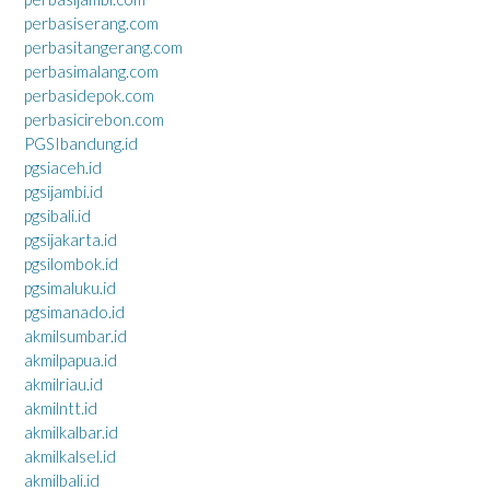
perbasiserang.com
perbasitangerang.com
perbasimalang.com
perbasidepok.com
perbasicirebon.com
PGSIbandung.id
pgsiaceh.id
pgsijambi.id
pgsibali.id
pgsijakarta.id
pgsilombok.id
pgsimaluku.id
pgsimanado.id
akmilsumbar.id
akmilpapua.id
akmilriau.id
akmilntt.id
akmilkalbar.id
akmilkalsel.id
akmilbali.id