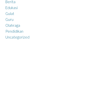
Berita
Edukasi
Gulat
Guru
Olahraga
Pendidikan
Uncategorized