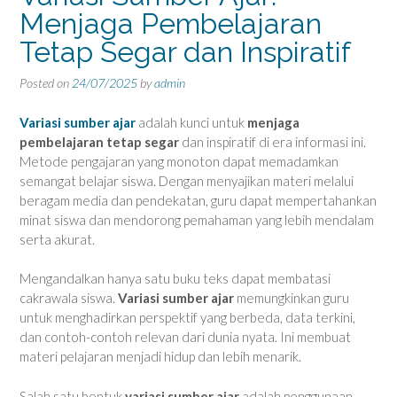
Menjaga Pembelajaran
Tetap Segar dan Inspiratif
Posted on
24/07/2025
by
admin
Variasi sumber ajar
adalah kunci untuk
menjaga
pembelajaran tetap segar
dan inspiratif di era informasi ini.
Metode pengajaran yang monoton dapat memadamkan
semangat belajar siswa. Dengan menyajikan materi melalui
beragam media dan pendekatan, guru dapat mempertahankan
minat siswa dan mendorong pemahaman yang lebih mendalam
serta akurat.
Mengandalkan hanya satu buku teks dapat membatasi
cakrawala siswa.
Variasi sumber ajar
memungkinkan guru
untuk menghadirkan perspektif yang berbeda, data terkini,
dan contoh-contoh relevan dari dunia nyata. Ini membuat
materi pelajaran menjadi hidup dan lebih menarik.
Salah satu bentuk
variasi sumber ajar
adalah penggunaan