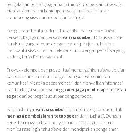
pengalaman tentang bagaimana ilmu yang dipelajari di sekolah
diaplikasikan dalam kehidupan nyata. Inspirasi ini akan
mendorong siswa untuk belajar lebih giat.
Penggunaan berita terkini atau artikel dari sumber
online
terkemuka juga memperkaya
variasi sumber
. Diskusikan isu-
isu aktual yang relevan dengan materi pelajaran. Ini akan
membantu siswa melihat relevansi ilmu dengan peristiwa yang
sedang terjadi di masyarakat.
Proyek kelompok dan presentasi memungkinkan siswa belajar
dari satu sama lain dan mengembangkan keterampilan
komunikasi. Mereka dapat mencari dan menyajikan informasi
dari berbagai sumber, sehingga
menjaga pembelajaran tetap
segar
dari berbagai sudut pandang berbeda.
Pada akhirnya,
variasi sumber
adalah strategi cerdas untuk
menjaga pembelajaran tetap segar
dan inspiratif. Dengan
terus berinovasi dalam penyampaian materi, guru dapat
memicu rasa ingin tahu siswa dan menciptakan pengalaman