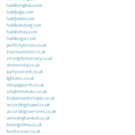
haklibengkulu.com
haklijogja.com
haklijambi.com
haklibandung.com
haklibekasi.com
haklibogor.com
perfectperson.co.uk
tourmusicfest.co.uk
strongdemocracy.co.uk
dronetotal.co.uk
partycurrent.co.uk
lightalso.co.uk
sleepyguards.co.uk
stephensmoke.co.uk
trialuncomfortable.co.uk
accordingchapel.co.uk
accordingoversees.co.uk
annoyingfunded.co.uk
belongsthey.co.uk
bootsrover.co.uk