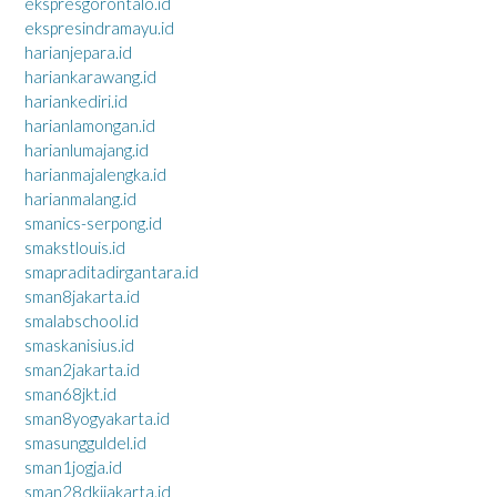
ekspresgorontalo.id
ekspresindramayu.id
harianjepara.id
hariankarawang.id
hariankediri.id
harianlamongan.id
harianlumajang.id
harianmajalengka.id
harianmalang.id
smanics-serpong.id
smakstlouis.id
smapraditadirgantara.id
sman8jakarta.id
smalabschool.id
smaskanisius.id
sman2jakarta.id
sman68jkt.id
sman8yogyakarta.id
smasungguldel.id
sman1jogja.id
sman28dkijakarta.id