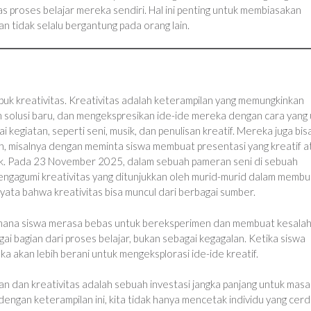
s proses belajar mereka sendiri. Hal ini penting untuk membiasakan
n tidak selalu bergantung pada orang lain.
uk kreativitas. Kreativitas adalah keterampilan yang memungkinkan
n solusi baru, dan mengekspresikan ide-ide mereka dengan cara yang 
kegiatan, seperti seni, musik, dan penulisan kreatif. Mereka juga bis
in, misalnya dengan meminta siswa membuat presentasi yang kreatif a
ak. Pada 23 November 2025, dalam sebuah pameran seni di sebuah
mengagumi kreativitas yang ditunjukkan oleh murid-murid dalam membu
 nyata bahwa kreativitas bisa muncul dari berbagai sumber.
i mana siswa merasa bebas untuk bereksperimen dan membuat kesala
gai bagian dari proses belajar, bukan sebagai kegagalan. Ketika siswa
 akan lebih berani untuk mengeksplorasi ide-ide kreatif.
 dan kreativitas adalah sebuah investasi jangka panjang untuk masa
gan keterampilan ini, kita tidak hanya mencetak individu yang cerd