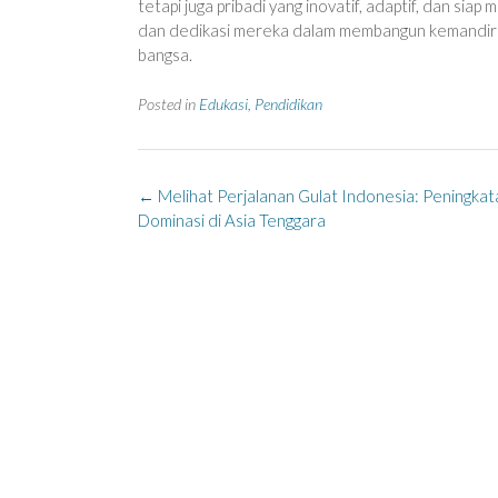
tetapi juga pribadi yang inovatif, adaptif, dan si
dan dedikasi mereka dalam membangun kemandiria
bangsa.
Posted in
Edukasi
,
Pendidikan
Post
←
Melihat Perjalanan Gulat Indonesia: Peningkat
navigation
Dominasi di Asia Tenggara