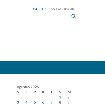
CALL US:
555-PANORAMIC
Agustus 2026
S
S
R
K
J
S
M
1
2
3
4
5
6
7
8
9