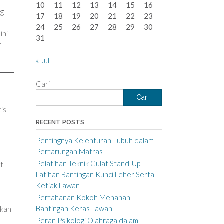
10
11
12
13
14
15
16
g
17
18
19
20
21
22
23
24
25
26
27
28
29
30
ini
31
m
« Jul
Cari
Cari
is
RECENT POSTS
Pentingnya Kelenturan Tubuh dalam
Pertarungan Matras
Pelatihan Teknik Gulat Stand-Up
t
Latihan Bantingan Kunci Leher Serta
Ketiak Lawan
Pertahanan Kokoh Menahan
Bantingan Keras Lawan
ikan
Peran Psikologi Olahraga dalam