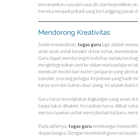
menanamkan rasa percaya diri dan kepemilikan ata
mereka menjadi pribadi yang bertanggung jawab da
Mendorong Kreativitas
Selain kemandirian,
tugas guru
juga adalah memup
anak-anak untuk berpikir di luar kotak, menemuka
Guru dapat mendorong kreativitas melalui berbagai 
mengintegrasikan seni ke dalam mata pelajaran la
membuat model dari materi pelajaran yang abstr
sekolah, seorang petugas Kepolisian yang hadir 
karya seni dari bahan daur ulang. Ini adalah bukti
Guru harus menciptakan lingkungan yang aman d
tanpa takut dihakimi. Kesalahan harus dilihat seba
merasa nyaman untuk mencoba hal-hal baru, mereka
Pada akhirnya,
tugas guru
membangun kemandirian
depan bangsa. Dengan membekali generasi muda den