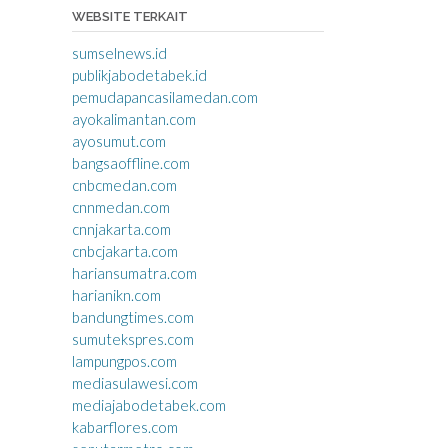
WEBSITE TERKAIT
sumselnews.id
publikjabodetabek.id
pemudapancasilamedan.com
ayokalimantan.com
ayosumut.com
bangsaoffline.com
cnbcmedan.com
cnnmedan.com
cnnjakarta.com
cnbcjakarta.com
hariansumatra.com
harianikn.com
bandungtimes.com
sumutekspres.com
lampungpos.com
mediasulawesi.com
mediajabodetabek.com
kabarflores.com