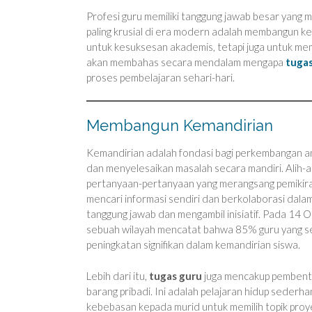
Profesi guru memiliki tanggung jawab besar yang 
paling krusial di era modern adalah membangun kem
untuk kesuksesan akademis, tetapi juga untuk me
akan membahas secara mendalam mengapa
tugas
proses pembelajaran sehari-hari.
Membangun Kemandirian
Kemandirian adalah fondasi bagi perkembangan an
dan menyelesaikan masalah secara mandiri. Alih-
pertanyaan-pertanyaan yang merangsang pemikir
mencari informasi sendiri dan berkolaborasi dal
tanggung jawab dan mengambil inisiatif. Pada 14 
sebuah wilayah mencatat bahwa 85% guru yang se
peningkatan signifikan dalam kemandirian siswa.
Lebih dari itu,
tugas guru
juga mencakup pembentu
barang pribadi. Ini adalah pelajaran hidup seder
kebebasan kepada murid untuk memilih topik proy