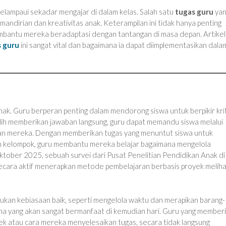
melampaui sekadar mengajar di dalam kelas. Salah satu
tugas guru
yan
andirian dan kreativitas anak. Keterampilan ini tidak hanya penting
mbantu mereka beradaptasi dengan tantangan di masa depan. Artikel 
 guru
ini sangat vital dan bagaimana ia dapat diimplementasikan dala
ak. Guru berperan penting dalam mendorong siswa untuk berpikir krit
alih memberikan jawaban langsung, guru dapat memandu siswa melalui
an mereka. Dengan memberikan tugas yang menuntut siswa untuk
am kelompok, guru membantu mereka belajar bagaimana mengelola
Oktober 2025, sebuah survei dari Pusat Penelitian Pendidikan Anak di
cara aktif menerapkan metode pembelajaran berbasis proyek meliha
kan kebiasaan baik, seperti mengelola waktu dan merapikan barang-
hana yang akan sangat bermanfaat di kemudian hari. Guru yang member
ek atau cara mereka menyelesaikan tugas, secara tidak langsung