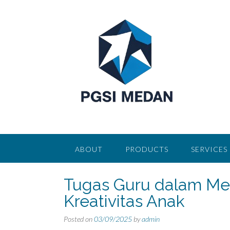
Skip
to
content
ABOUT
PRODUCTS
SERVICES
Tugas Guru dalam M
Kreativitas Anak
Posted on
03/09/2025
by
admin