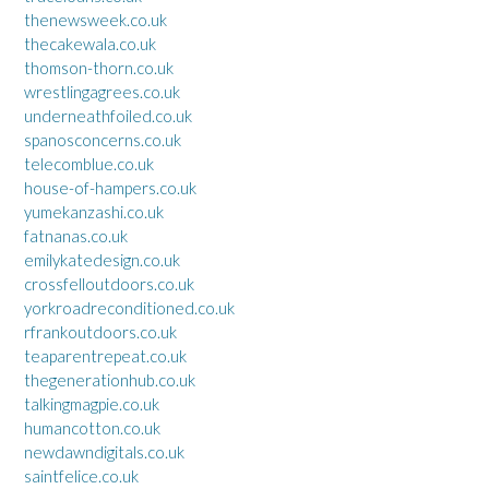
thenewsweek.co.uk
thecakewala.co.uk
thomson-thorn.co.uk
wrestlingagrees.co.uk
underneathfoiled.co.uk
spanosconcerns.co.uk
telecomblue.co.uk
house-of-hampers.co.uk
yumekanzashi.co.uk
fatnanas.co.uk
emilykatedesign.co.uk
crossfelloutdoors.co.uk
yorkroadreconditioned.co.uk
rfrankoutdoors.co.uk
teaparentrepeat.co.uk
thegenerationhub.co.uk
talkingmagpie.co.uk
humancotton.co.uk
newdawndigitals.co.uk
saintfelice.co.uk