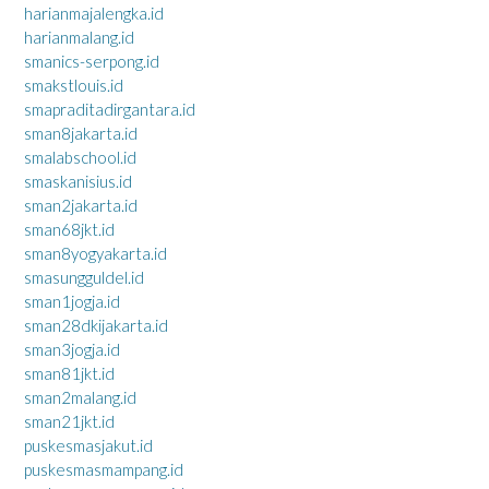
harianmajalengka.id
harianmalang.id
smanics-serpong.id
smakstlouis.id
smapraditadirgantara.id
sman8jakarta.id
smalabschool.id
smaskanisius.id
sman2jakarta.id
sman68jkt.id
sman8yogyakarta.id
smasungguldel.id
sman1jogja.id
sman28dkijakarta.id
sman3jogja.id
sman81jkt.id
sman2malang.id
sman21jkt.id
puskesmasjakut.id
puskesmasmampang.id