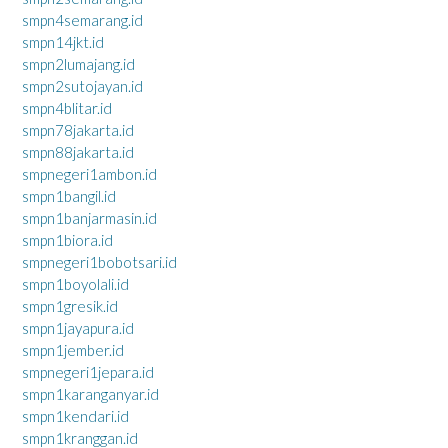
smpn4semarang.id
smpn14jkt.id
smpn2lumajang.id
smpn2sutojayan.id
smpn4blitar.id
smpn78jakarta.id
smpn88jakarta.id
smpnegeri1ambon.id
smpn1bangil.id
smpn1banjarmasin.id
smpn1biora.id
smpnegeri1bobotsari.id
smpn1boyolali.id
smpn1gresik.id
smpn1jayapura.id
smpn1jember.id
smpnegeri1jepara.id
smpn1karanganyar.id
smpn1kendari.id
smpn1kranggan.id