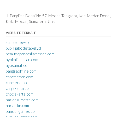
Jl. Panglima Denai No.57, Medan Tenggara, Kec. Medan Denai,
Kota Medan, Sumatera Utara
WEBSITE TERKAIT
sumselnews.id
publikjabodetabek.id
pemudapancasilamedan.com
ayokalimantan.com
ayosumut.com
bangsaoffline.com
cnbcmedan.com
cnnmedan.com
cnnjakarta.com
cnbcjakarta.com
hariansumatra.com
harianikn.com
bandungtimes.com
sumutekspres.com