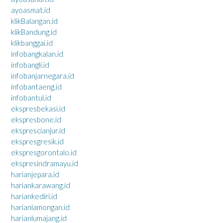
ayoasmat.id
klikBalangan.id
klikBandung.id
klikbanggai.id
infobangkalan.id
infobangli.id
infobanjarnegara.id
infobantaeng.id
infobantul.id
ekspresbekasi.id
ekspresbone.id
eksprescianjur.id
ekspresgresik.id
ekspresgorontalo.id
ekspresindramayu.id
harianjepara.id
hariankarawang.id
hariankediri.id
harianlamongan.id
harianlumajang.id