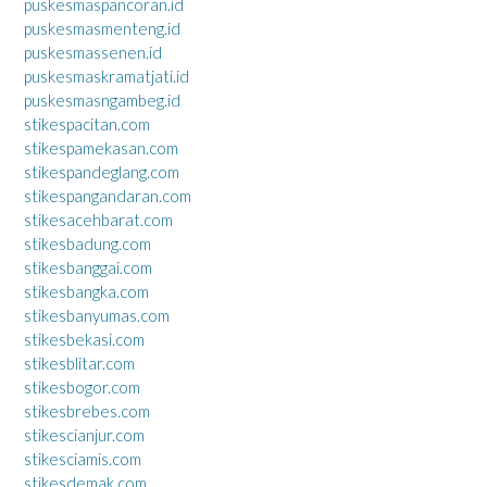
puskesmaspancoran.id
puskesmasmenteng.id
puskesmassenen.id
puskesmaskramatjati.id
puskesmasngambeg.id
stikespacitan.com
stikespamekasan.com
stikespandeglang.com
stikespangandaran.com
stikesacehbarat.com
stikesbadung.com
stikesbanggai.com
stikesbangka.com
stikesbanyumas.com
stikesbekasi.com
stikesblitar.com
stikesbogor.com
stikesbrebes.com
stikescianjur.com
stikesciamis.com
stikesdemak.com