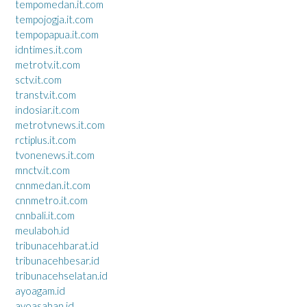
tempomedan.it.com
tempojogja.it.com
tempopapua.it.com
idntimes.it.com
metrotv.it.com
sctv.it.com
transtv.it.com
indosiar.it.com
metrotvnews.it.com
rctiplus.it.com
tvonenews.it.com
mnctv.it.com
cnnmedan.it.com
cnnmetro.it.com
cnnbali.it.com
meulaboh.id
tribunacehbarat.id
tribunacehbesar.id
tribunacehselatan.id
ayoagam.id
ayoasahan.id