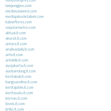
lampungpos.com
mediasulawesi.com
mediajabodetabek.com
kabarflores.com
seputarmetro.com
aktual.it.com
akurat.it.com
antara.it.com
analisadaily.it.com
antv.it.com
antvklik.it.com
ayojakarta.it.com
ayobandung.it.com
beritabali.it.com
bangsaonline.it.com
beritajatim.it.com
beritasatu.it.com
bernas.it.com
bisnis.it.com
brilio.it.com