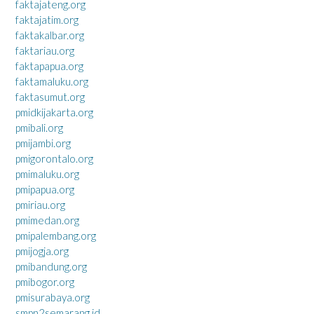
faktajateng.org
faktajatim.org
faktakalbar.org
faktariau.org
faktapapua.org
faktamaluku.org
faktasumut.org
pmidkijakarta.org
pmibali.org
pmijambi.org
pmigorontalo.org
pmimaluku.org
pmipapua.org
pmiriau.org
pmimedan.org
pmipalembang.org
pmijogja.org
pmibandung.org
pmibogor.org
pmisurabaya.org
smpn2semarang.id