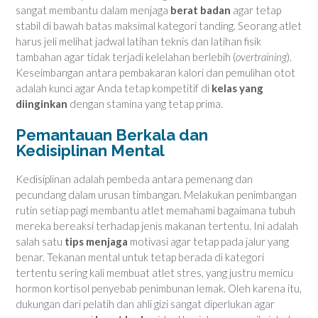
sangat membantu dalam menjaga
berat badan
agar tetap
stabil di bawah batas maksimal kategori tanding. Seorang atlet
harus jeli melihat jadwal latihan teknis dan latihan fisik
tambahan agar tidak terjadi kelelahan berlebih (
overtraining
).
Keseimbangan antara pembakaran kalori dan pemulihan otot
adalah kunci agar Anda tetap kompetitif di
kelas yang
diinginkan
dengan stamina yang tetap prima.
Pemantauan Berkala dan
Kedisiplinan Mental
Kedisiplinan adalah pembeda antara pemenang dan
pecundang dalam urusan timbangan. Melakukan penimbangan
rutin setiap pagi membantu atlet memahami bagaimana tubuh
mereka bereaksi terhadap jenis makanan tertentu. Ini adalah
salah satu
tips menjaga
motivasi agar tetap pada jalur yang
benar. Tekanan mental untuk tetap berada di kategori
tertentu sering kali membuat atlet stres, yang justru memicu
hormon kortisol penyebab penimbunan lemak. Oleh karena itu,
dukungan dari pelatih dan ahli gizi sangat diperlukan agar