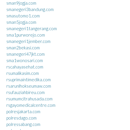
sman9jogja.com
smanegeri3bandung.com
smasutomo1.com
sman5jogja.com
smanegeri1tangerang.com
sma1purworejo.com
smanegeri1jember.com
sman2bekasi.com
smanegeri47jkt.com
sma1wonosari.com
rscahayasehat.com
rsumalikasim.com
rsuprimaintimedika.com
rsarunlhokseumaw.com
rsufauziahbireu.com
rsumumcitrahusada.com
rsgayomedicalcentre.com
polresjakarta.com
polresdago.com
polressabang.com