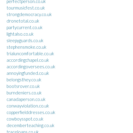
perfectperson.co.uk
tourmusicfest.co.uk
strongdemocracy.co.uk
dronetotal.co.uk
partycurrent.co.uk
lightalso.co.uk
sleepyguards.co.uk
stephensmoke.co.uk
trialuncomfortable.co.uk
accordingchapel.co.uk
accordingoversees.co.uk
annoyingfunded.co.uk
belongsthey.co.uk
bootsrover.co.uk
burndeniers.co.uk
canadaperson.co.uk
conwayviolation.co.uk
copperfielddresses.co.uk
cowboysspot.co.uk
decemberteaching.co.uk
traceloans.co.uk