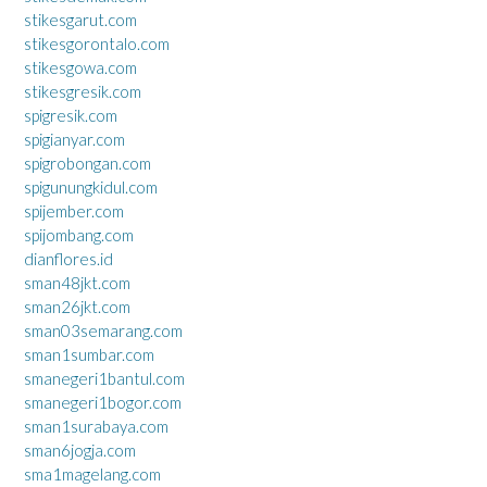
stikesgarut.com
stikesgorontalo.com
stikesgowa.com
stikesgresik.com
spigresik.com
spigianyar.com
spigrobongan.com
spigunungkidul.com
spijember.com
spijombang.com
dianflores.id
sman48jkt.com
sman26jkt.com
sman03semarang.com
sman1sumbar.com
smanegeri1bantul.com
smanegeri1bogor.com
sman1surabaya.com
sman6jogja.com
sma1magelang.com