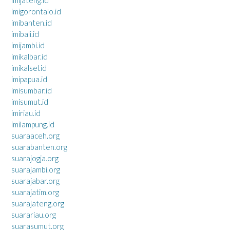
imigorontalo.id
imibanten.id
imibali.id
imijambi.id
imikalbar.id
imikalsel.id
imipapua.id
imisumbar.id
imisumut.id
imiriau.id
imilampung.id
suaraaceh.org
suarabanten.org
suarajogja.org
suarajambi.org
suarajabar.org
suarajatim.org
suarajateng.org
suarariau.org
suarasumut.org