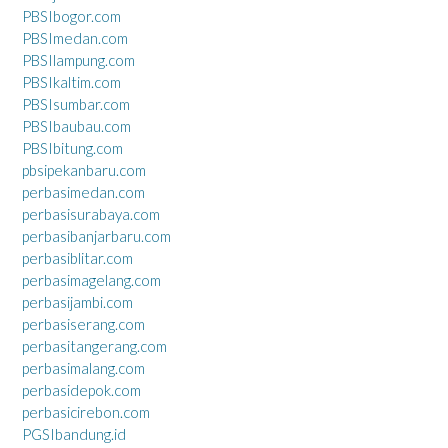
PBSIbogor.com
PBSImedan.com
PBSIlampung.com
PBSIkaltim.com
PBSIsumbar.com
PBSIbaubau.com
PBSIbitung.com
pbsipekanbaru.com
perbasimedan.com
perbasisurabaya.com
perbasibanjarbaru.com
perbasiblitar.com
perbasimagelang.com
perbasijambi.com
perbasiserang.com
perbasitangerang.com
perbasimalang.com
perbasidepok.com
perbasicirebon.com
PGSIbandung.id