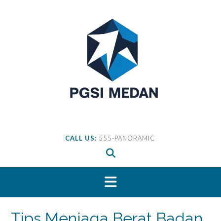
Skip
to
content
CALL US:
555-PANORAMIC
Tips Menjaga Berat Badan