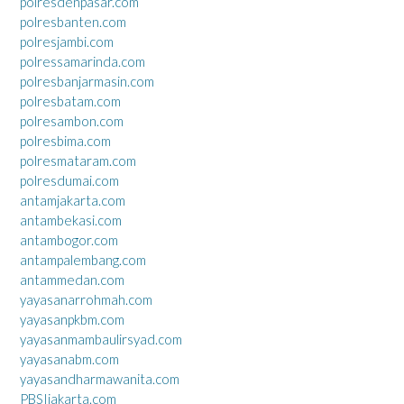
polresdenpasar.com
polresbanten.com
polresjambi.com
polressamarinda.com
polresbanjarmasin.com
polresbatam.com
polresambon.com
polresbima.com
polresmataram.com
polresdumai.com
antamjakarta.com
antambekasi.com
antambogor.com
antampalembang.com
antammedan.com
yayasanarrohmah.com
yayasanpkbm.com
yayasanmambaulirsyad.com
yayasanabm.com
yayasandharmawanita.com
PBSIjakarta.com