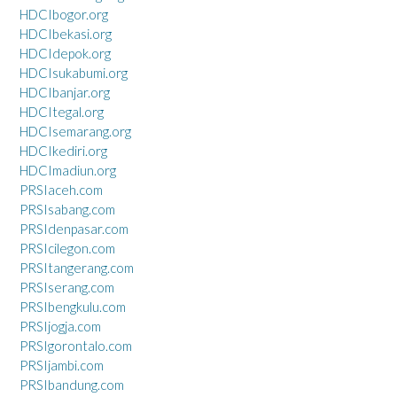
HDCIbogor.org
HDCIbekasi.org
HDCIdepok.org
HDCIsukabumi.org
HDCIbanjar.org
HDCItegal.org
HDCIsemarang.org
HDCIkediri.org
HDCImadiun.org
PRSIaceh.com
PRSIsabang.com
PRSIdenpasar.com
PRSIcilegon.com
PRSItangerang.com
PRSIserang.com
PRSIbengkulu.com
PRSIjogja.com
PRSIgorontalo.com
PRSIjambi.com
PRSIbandung.com