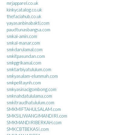
mrjapparel.co.uk
kinkycatalog.co.uk
thefaciahub.co.uk
yayasanbinabakti.com
paudtunasbangsa.com
smkal-amin.com
smkal-manar.com
smkdarulamal.com
smkitpasundan.com
smkpgrikamal.com
smktarbiyatululum.com
smkyasalam-elummah.com
smkpelitaynh.com
smkyasinacigombong.com
smknahdatululama.com
smkitraudhatululum.com
SMKMIFTAHULSALAM.com
SMKSILIWANGIMANDIRI.com
SMKMANDIRIBERKAH.com
SMKCBTBEKASI.com