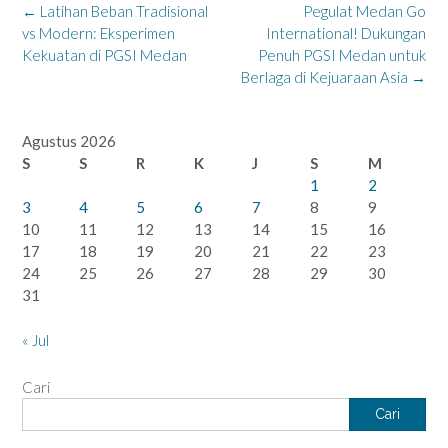
Post
←
Latihan Beban Tradisional
Pegulat Medan Go
navigation
vs Modern: Eksperimen
International! Dukungan
Kekuatan di PGSI Medan
Penuh PGSI Medan untuk
Berlaga di Kejuaraan Asia
→
Agustus 2026
S
S
R
K
J
S
M
1
2
3
4
5
6
7
8
9
10
11
12
13
14
15
16
17
18
19
20
21
22
23
24
25
26
27
28
29
30
31
« Jul
Cari
Cari