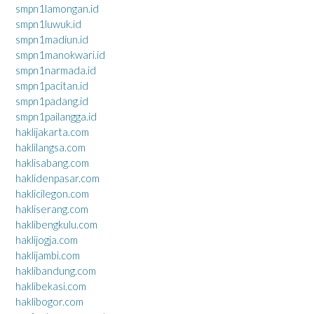
smpn1lamongan.id
smpn1luwuk.id
smpn1madiun.id
smpn1manokwari.id
smpn1narmada.id
smpn1pacitan.id
smpn1padang.id
smpn1pailangga.id
haklijakarta.com
haklilangsa.com
haklisabang.com
haklidenpasar.com
haklicilegon.com
hakliserang.com
haklibengkulu.com
haklijogja.com
haklijambi.com
haklibandung.com
haklibekasi.com
haklibogor.com