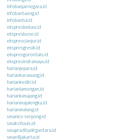
infobanjarnegara.id
infobantaeng.id
infobantul.id
ekspresbekasi.id
ekspresbone.id
eksprescianjur.id
ekspresgresik.id
ekspresgorontalo.id
ekspresindramayu.id
harianjepara.id
hariankarawang.id
hariankediri.id
harianlamongan.id
harianlumajang.id
harianmajalengka.id
harianmalang.id
smanics-serpong.id
smakstlouis.id
smapraditadirgantara.id
sman8jakarta.id