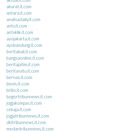
aktual.it.com
akurat.it.com
antara.it.com
analisadaily.it.com
antv.it.com
antvklik.it.com
ayojakarta.it.com
ayobandung.it.com
beritabali.it.com
bangsaonline.it.com
beritajatim.it.com
beritasatu.it.com
bernas.it.com
bisnis.it.com
brilio.it.com
bogortribunnews.it.com
jogjakompas.it.com
cekaja.it.com
jogjatribunnews.it.com
dkitribunnews.it.com
medantribunnews.it.com