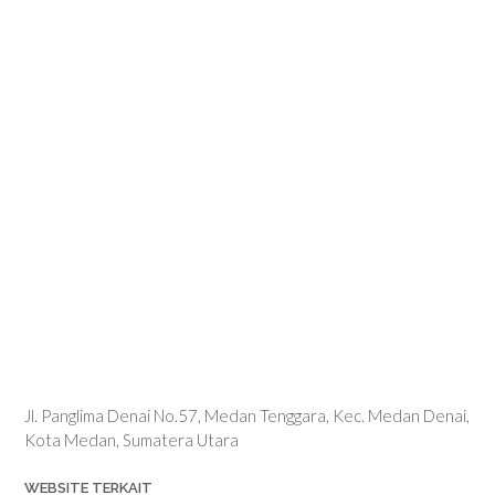
Jl. Panglima Denai No.57, Medan Tenggara, Kec. Medan Denai,
Kota Medan, Sumatera Utara
WEBSITE TERKAIT