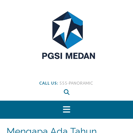
Skip
to
content
CALL US:
555-PANORAMIC
Mengapa Ada Tahun