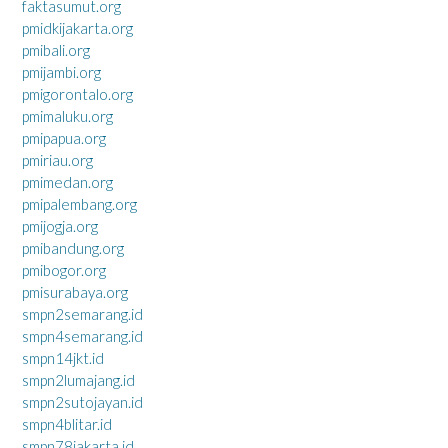
faktasumut.org
pmidkijakarta.org
pmibali.org
pmijambi.org
pmigorontalo.org
pmimaluku.org
pmipapua.org
pmiriau.org
pmimedan.org
pmipalembang.org
pmijogja.org
pmibandung.org
pmibogor.org
pmisurabaya.org
smpn2semarang.id
smpn4semarang.id
smpn14jkt.id
smpn2lumajang.id
smpn2sutojayan.id
smpn4blitar.id
smpn78jakarta.id