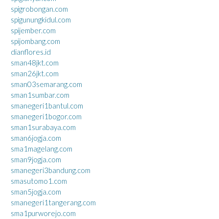
spigrobongan.com
spigunungkidul.com
spijember.com
spijombang.com
dianflores.id
sman48jkt.com
sman26jkt.com
sman03semarang.com
sman1sumbar.com
smanegeri1bantul.com
smanegeri1bogor.com
sman1surabaya.com
sman6jogja.com
sma1magelang.com
sman9jogja.com
smanegeri3bandung.com
smasutomo1.com
sman5jogja.com
smanegeri1tangerang.com
sma1purworejo.com