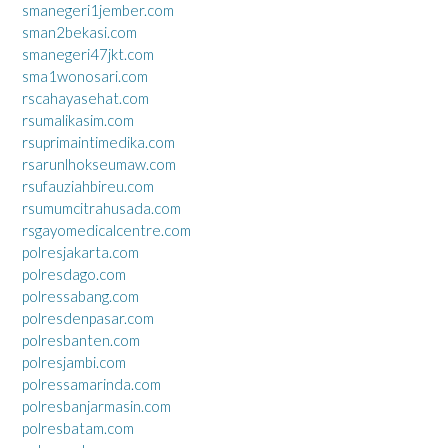
smanegeri1jember.com
sman2bekasi.com
smanegeri47jkt.com
sma1wonosari.com
rscahayasehat.com
rsumalikasim.com
rsuprimaintimedika.com
rsarunlhokseumaw.com
rsufauziahbireu.com
rsumumcitrahusada.com
rsgayomedicalcentre.com
polresjakarta.com
polresdago.com
polressabang.com
polresdenpasar.com
polresbanten.com
polresjambi.com
polressamarinda.com
polresbanjarmasin.com
polresbatam.com