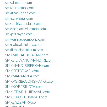
smkal-manar.com
smkdarulamal.com
smkitpasundan.com
smkpgrikamal.com
smktarbiyatululum.com
smkyasalam-elummah.com
smkpelitaynh.com
smkyasinacigombong.com
smknahdatululama.com
smkitraudhatululum.com
SMKMIFTAHULSALAM.com
SMKSILIWANGIMANDIRI.com
SMKMANDIRIBERKAH.com
SMKCBTBEKASI.com
SMKMANAROFA.com
SMKPGRIBOJONGMANGU.com
SMKKORPRIKOTA.com
SMKITDARULHIDAYAH.com
SMKSIROJULUMMAH.com
SMKSAZZAHRA.com