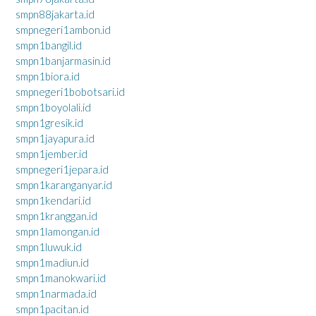
smpn88jakarta.id
smpnegeri1ambon.id
smpn1bangil.id
smpn1banjarmasin.id
smpn1biora.id
smpnegeri1bobotsari.id
smpn1boyolali.id
smpn1gresik.id
smpn1jayapura.id
smpn1jember.id
smpnegeri1jepara.id
smpn1karanganyar.id
smpn1kendari.id
smpn1kranggan.id
smpn1lamongan.id
smpn1luwuk.id
smpn1madiun.id
smpn1manokwari.id
smpn1narmada.id
smpn1pacitan.id