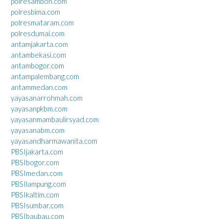
polresambon.com
polresbima.com
polresmataram.com
polresdumai.com
antamjakarta.com
antambekasi.com
antambogor.com
antampalembang.com
antammedan.com
yayasanarrohmah.com
yayasanpkbm.com
yayasanmambaulirsyad.com
yayasanabm.com
yayasandharmawanita.com
PBSIjakarta.com
PBSIbogor.com
PBSImedan.com
PBSIlampung.com
PBSIkaltim.com
PBSIsumbar.com
PBSIbaubau.com