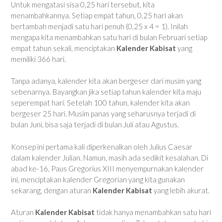
Untuk mengatasi sisa 0,25 hari tersebut, kita
menambahkannya. Setiap empat tahun, 0,25 hari akan
bertambah menjadi satu hari penuh (0,25 x 4 = 1). Inilah
mengapa kita menambahkan satu hari di bulan Februari setiap
empat tahun sekali, menciptakan
Kalender Kabisat
yang
memiliki 366 hari.
Tanpa adanya, kalender kita akan bergeser dari musim yang
sebenarnya. Bayangkan jika setiap tahun kalender kita maju
seperempat hari. Setelah 100 tahun, kalender kita akan
bergeser 25 hari. Musim panas yang seharusnya terjadi di
bulan Juni, bisa saja terjadi di bulan Juli atau Agustus.
Konsep ini pertama kali diperkenalkan oleh Julius Caesar
dalam kalender Julian. Namun, masih ada sedikit kesalahan. Di
abad ke-16, Paus Gregorius XIII menyempurnakan kalender
ini, menciptakan kalender Gregorian yang kita gunakan
sekarang, dengan aturan
Kalender
Kabisat
yang lebih akurat.
Aturan
Kalender
Kabisat
tidak hanya menambahkan satu hari