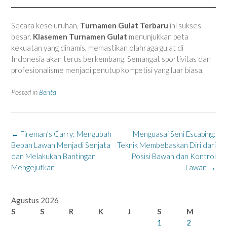
Secara keseluruhan,
Turnamen Gulat Terbaru
ini sukses
besar.
Klasemen Turnamen Gulat
menunjukkan peta
kekuatan yang dinamis, memastikan olahraga gulat di
Indonesia akan terus berkembang. Semangat sportivitas dan
profesionalisme menjadi penutup kompetisi yang luar biasa.
Posted in
Berita
Post
←
Fireman’s Carry: Mengubah
Menguasai Seni Escaping:
navigation
Beban Lawan Menjadi Senjata
Teknik Membebaskan Diri dari
dan Melakukan Bantingan
Posisi Bawah dan Kontrol
Mengejutkan
Lawan
→
Agustus 2026
S
S
R
K
J
S
M
1
2