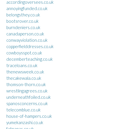
accordingoversees.co.uk
annoyingfunded.co.uk
belongsthey.co.uk
bootsrover.co.uk
burndeniers.co.uk
canadaperson.co.uk
conwayviolation.co.uk
copperfielddresses.co.uk
cowboysspot.co.uk
decemberteaching.co.uk
traceloans.co.uk
thenewsweek.co.uk
thecakewala.co.uk
thomson-thorn.co.uk
wrestlingagrees.co.uk
underneathfoiled.co.uk
spanosconcerns.co.uk
telecomblue.co.uk
house-of-hampers.co.uk
yumekanzashi.co.uk
fatnanas.co.uk