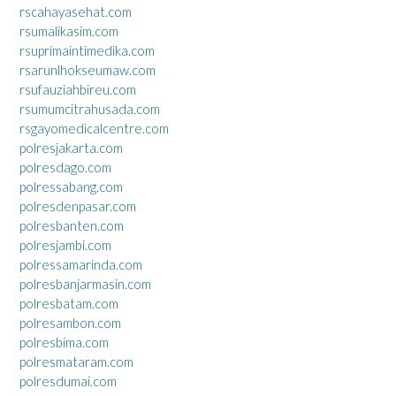
rscahayasehat.com
rsumalikasim.com
rsuprimaintimedika.com
rsarunlhokseumaw.com
rsufauziahbireu.com
rsumumcitrahusada.com
rsgayomedicalcentre.com
polresjakarta.com
polresdago.com
polressabang.com
polresdenpasar.com
polresbanten.com
polresjambi.com
polressamarinda.com
polresbanjarmasin.com
polresbatam.com
polresambon.com
polresbima.com
polresmataram.com
polresdumai.com