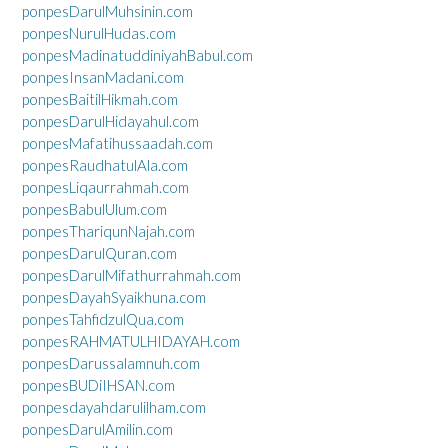
ponpesDarulMuhsinin.com
ponpesNurulHudas.com
ponpesMadinatuddiniyahBabul.com
ponpesInsanMadani.com
ponpesBaitilHikmah.com
ponpesDarulHidayahul.com
ponpesMafatihussaadah.com
ponpesRaudhatulAla.com
ponpesLiqaurrahmah.com
ponpesBabulUlum.com
ponpesThariqunNajah.com
ponpesDarulQuran.com
ponpesDarulMifathurrahmah.com
ponpesDayahSyaikhuna.com
ponpesTahfidzulQua.com
ponpesRAHMATULHIDAYAH.com
ponpesDarussalamnuh.com
ponpesBUDiIHSAN.com
ponpesdayahdarulilham.com
ponpesDarulAmilin.com