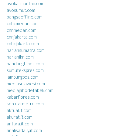
ayokalimantan.com
ayosumut.com
bangsaoffline.com
cnbcmedan.com
cnnmedan.com
cnnjakarta.com
cnbcjakarta.com
hariansumatra.com
harianikn.com
bandungtimes.com
sumutekspres.com
lampungpos.com
mediasulawesi.com
mediajabodetabek.com
kabarflores.com
seputarmetro.com
aktual.it.com
akurat.it.com
antara.it.com
analisadaily.it.com