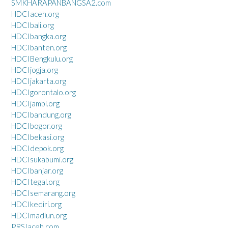
SMKHARAPANBANGSA2.com
HDCIaceh.org
HDCIbali.org
HDCIbangka.org
HDCIbanten.org
HDCIBengkulu.org
HDCIjogja.org
HDCIjakarta.org
HDCIgorontalo.org
HDCIjambi.org
HDCIbandung.org
HDCIbogor.org
HDCIbekasi.org
HDCIdepok.org
HDCIsukabumi.org
HDCIbanjar.org
HDCItegal.org
HDCIsemarang.org
HDCIkediri.org
HDCImadiun.org
PRSIaceh.com