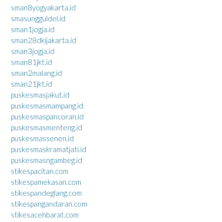
sman8yogyakarta.id
smasungguldel.id
sman1jogja.id
sman28dkijakarta.id
sman3jogja.id
sman81jkt.id
sman2malang.id
sman21jkt.id
puskesmasjakut.id
puskesmasmampang.id
puskesmaspancoran.id
puskesmasmenteng.id
puskesmassenen.id
puskesmaskramatjati.id
puskesmasngambeg.id
stikespacitan.com
stikespamekasan.com
stikespandeglang.com
stikespangandaran.com
stikesacehbarat.com