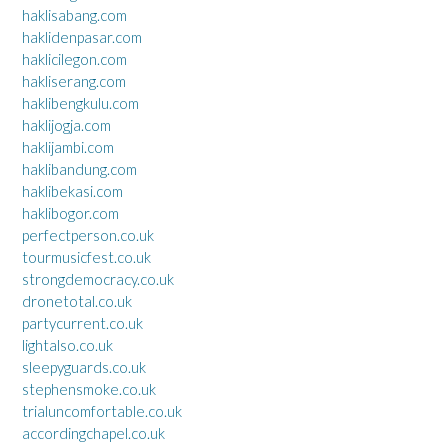
haklisabang.com
haklidenpasar.com
haklicilegon.com
hakliserang.com
haklibengkulu.com
haklijogja.com
haklijambi.com
haklibandung.com
haklibekasi.com
haklibogor.com
perfectperson.co.uk
tourmusicfest.co.uk
strongdemocracy.co.uk
dronetotal.co.uk
partycurrent.co.uk
lightalso.co.uk
sleepyguards.co.uk
stephensmoke.co.uk
trialuncomfortable.co.uk
accordingchapel.co.uk