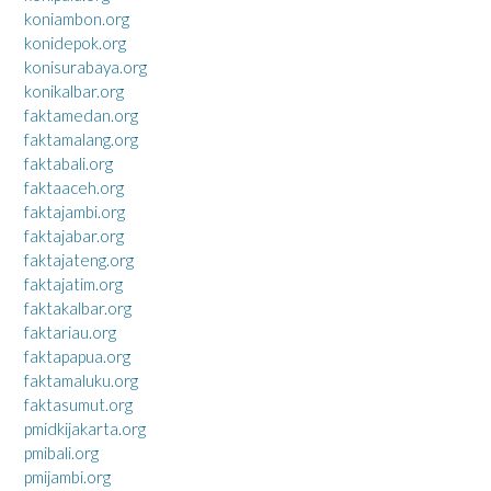
koniambon.org
konidepok.org
konisurabaya.org
konikalbar.org
faktamedan.org
faktamalang.org
faktabali.org
faktaaceh.org
faktajambi.org
faktajabar.org
faktajateng.org
faktajatim.org
faktakalbar.org
faktariau.org
faktapapua.org
faktamaluku.org
faktasumut.org
pmidkijakarta.org
pmibali.org
pmijambi.org