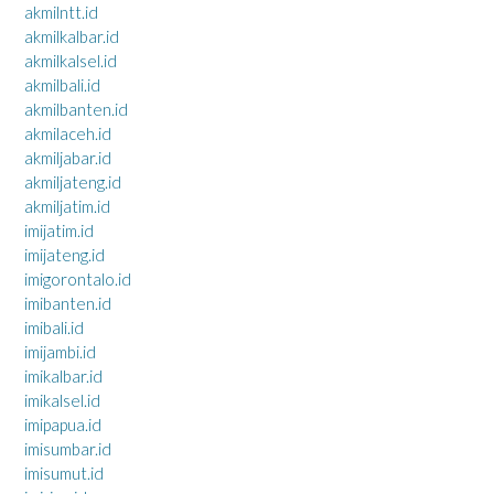
akmilntt.id
akmilkalbar.id
akmilkalsel.id
akmilbali.id
akmilbanten.id
akmilaceh.id
akmiljabar.id
akmiljateng.id
akmiljatim.id
imijatim.id
imijateng.id
imigorontalo.id
imibanten.id
imibali.id
imijambi.id
imikalbar.id
imikalsel.id
imipapua.id
imisumbar.id
imisumut.id