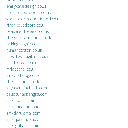
emilykatedesign.co.uk
crossfelloutdoors.co.uk
yorkroadreconditioned.co.uk
rfrankoutdoors.co.uk
teaparentrepeat.co.uk
thegenerationhub.co.uk
talkingmagpie.co.uk
humancotton.co.uk
newdawndigitals.co.uk
saintfelice.co.uk
mrjapparel.co.uk
kinkycatalog.co.uk
thefaciahub.co.uk
yayasanbinabakti.com
paudtunasbangsa.com
smkal-amin.com
smkal-manar.com
smkdarulamal.com
smkitpasundan.com
smkpgrikamal.com