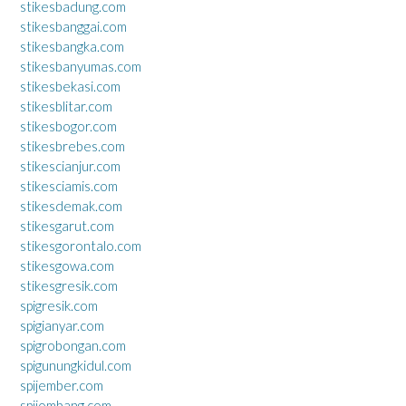
stikesbadung.com
stikesbanggai.com
stikesbangka.com
stikesbanyumas.com
stikesbekasi.com
stikesblitar.com
stikesbogor.com
stikesbrebes.com
stikescianjur.com
stikesciamis.com
stikesdemak.com
stikesgarut.com
stikesgorontalo.com
stikesgowa.com
stikesgresik.com
spigresik.com
spigianyar.com
spigrobongan.com
spigunungkidul.com
spijember.com
spijombang.com