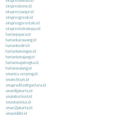
ekspresbekasi.id
ekspresbone.id
eksprescianjur.id
ekspresgresik.id
ekspresgorontalo.id
ekspresindramayu.id
harianjepara.id
hariankarawang.id
hariankediri.id
harianlamongan.id
harianlumajang.id
harianmajalengka.id
harianmalang.id
smanics-serpong.id
smakstlouis.id
smapraditadirgantara.id
sman8jakarta.id
smalabschool.id
smaskanisius.id
sman2jakarta.id
sman68jkt.id