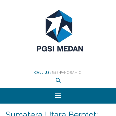
Skip
to
content
CALL US:
555-PANORAMIC
Sumatera Utara Berotot: