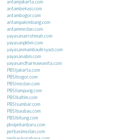
antamjakarta.com
antambekasi.com
antambogor.com
antampalembang.com
antammedan.com
yayasanarrohmah.com
yayasanpkbm.com
yayasanmambaulirsyad.com
yayasanabm.com
yayasandharmawanita.com
PBSIjakarta.com
PBSIbogor.com
PBSImedan.com
PBSIlampung.com
PBSIkaltim.com
PBSIsumbar.com
PBSIbaubau.com
PBSIbitung.com
pbsipekanbaru.com
perbasimedan.com
perbasisurabaya.com