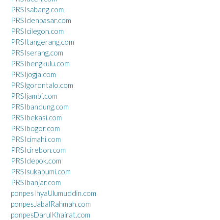
PRSIsabang.com
PRSIdenpasar.com
PRSIcilegon.com
PRSItangerang.com
PRSIserang.com
PRSIbengkulu.com
PRSIjogja.com
PRSIgorontalo.com
PRSIjambi.com
PRSIbandung.com
PRSIbekasi.com
PRSIbogor.com
PRSIcimahi.com
PRSIcirebon.com
PRSIdepok.com
PRSIsukabumi.com
PRSIbanjar.com
ponpesIhyaUlumuddin.com
ponpesJabalRahmah.com
ponpesDarulKhairat.com