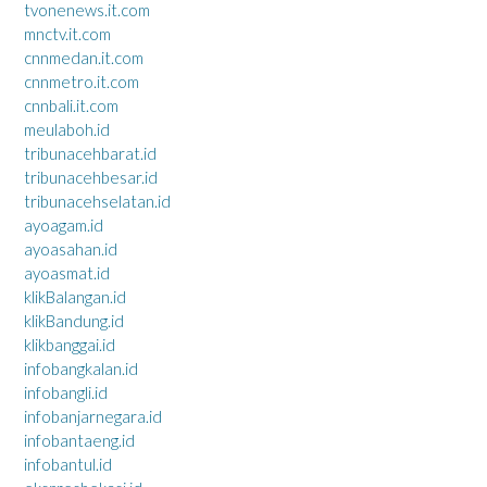
tvonenews.it.com
mnctv.it.com
cnnmedan.it.com
cnnmetro.it.com
cnnbali.it.com
meulaboh.id
tribunacehbarat.id
tribunacehbesar.id
tribunacehselatan.id
ayoagam.id
ayoasahan.id
ayoasmat.id
klikBalangan.id
klikBandung.id
klikbanggai.id
infobangkalan.id
infobangli.id
infobanjarnegara.id
infobantaeng.id
infobantul.id