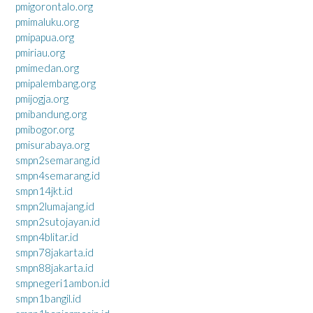
pmigorontalo.org
pmimaluku.org
pmipapua.org
pmiriau.org
pmimedan.org
pmipalembang.org
pmijogja.org
pmibandung.org
pmibogor.org
pmisurabaya.org
smpn2semarang.id
smpn4semarang.id
smpn14jkt.id
smpn2lumajang.id
smpn2sutojayan.id
smpn4blitar.id
smpn78jakarta.id
smpn88jakarta.id
smpnegeri1ambon.id
smpn1bangil.id