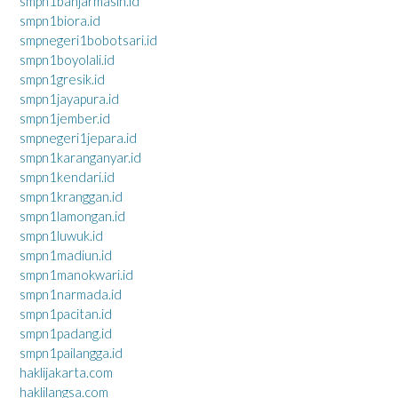
smpn1banjarmasin.id
smpn1biora.id
smpnegeri1bobotsari.id
smpn1boyolali.id
smpn1gresik.id
smpn1jayapura.id
smpn1jember.id
smpnegeri1jepara.id
smpn1karanganyar.id
smpn1kendari.id
smpn1kranggan.id
smpn1lamongan.id
smpn1luwuk.id
smpn1madiun.id
smpn1manokwari.id
smpn1narmada.id
smpn1pacitan.id
smpn1padang.id
smpn1pailangga.id
haklijakarta.com
haklilangsa.com