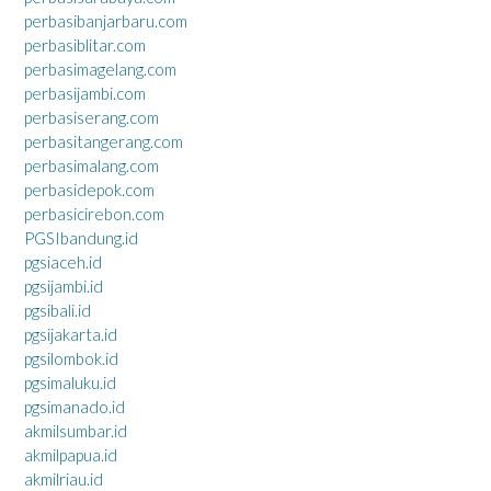
perbasibanjarbaru.com
perbasiblitar.com
perbasimagelang.com
perbasijambi.com
perbasiserang.com
perbasitangerang.com
perbasimalang.com
perbasidepok.com
perbasicirebon.com
PGSIbandung.id
pgsiaceh.id
pgsijambi.id
pgsibali.id
pgsijakarta.id
pgsilombok.id
pgsimaluku.id
pgsimanado.id
akmilsumbar.id
akmilpapua.id
akmilriau.id