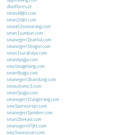
dianflores.id
sman48jkt.com
sman26jkt.com
sman03semarang.com
sman1sumbar.com
smanegeri1bantul.com
smanegeri1bogor.com
sman1surabaya.com
sman6jogja.com
sma1magelang.com
sman9jogja.com
smanegeri3bandung.com
smasutomo1.com
sman5jogja.com
smanegeri1tangerang.com
sma1purworejo.com
smanegeri1jember.com
sman2bekasi.com
smanegeri47jkt.com
sma1wonosari.com