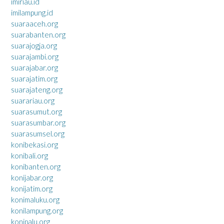
imiriau.id
imilampung.id
suaraaceh.org
suarabanten.org
suarajogja.org
suarajambi.org
suarajabar.org
suarajatim.org
suarajateng.org
suarariau.org
suarasumut.org
suarasumbar.org
suarasumsel.org
konibekasi.org
konibali.org
konibanten.org
konijabar.org
konijatim.org
konimaluku.org
konilampung.org
konipalu.org