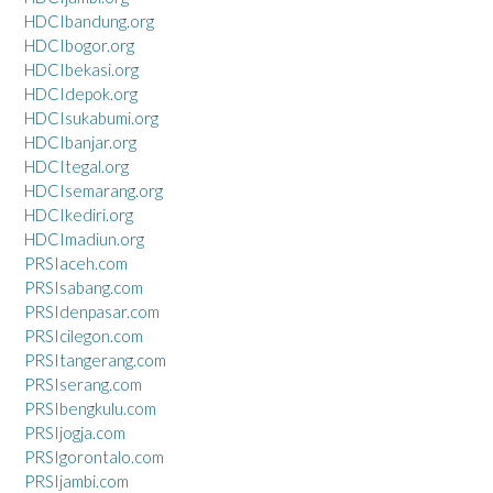
HDCIbandung.org
HDCIbogor.org
HDCIbekasi.org
HDCIdepok.org
HDCIsukabumi.org
HDCIbanjar.org
HDCItegal.org
HDCIsemarang.org
HDCIkediri.org
HDCImadiun.org
PRSIaceh.com
PRSIsabang.com
PRSIdenpasar.com
PRSIcilegon.com
PRSItangerang.com
PRSIserang.com
PRSIbengkulu.com
PRSIjogja.com
PRSIgorontalo.com
PRSIjambi.com