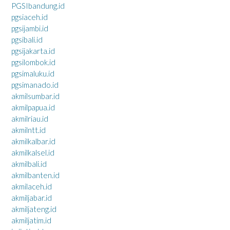
PGSIbandung.id
pgsiaceh.id
pgsijambi.id
pgsibali.id
pgsijakarta.id
pgsilombok.id
pgsimaluku.id
pgsimanado.id
akmilsumbar.id
akmilpapua.id
akmilriau.id
akmilntt.id
akmilkalbar.id
akmilkalsel.id
akmilbali.id
akmilbanten.id
akmilaceh.id
akmiljabar.id
akmiljateng.id
akmiljatim.id