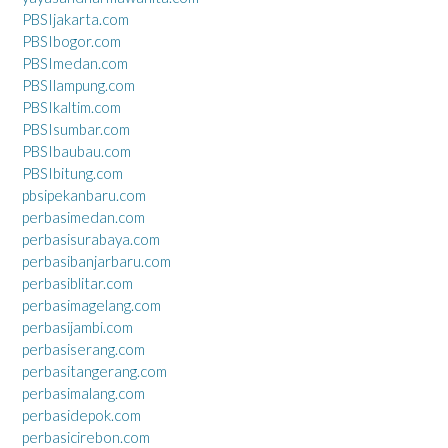
PBSIjakarta.com
PBSIbogor.com
PBSImedan.com
PBSIlampung.com
PBSIkaltim.com
PBSIsumbar.com
PBSIbaubau.com
PBSIbitung.com
pbsipekanbaru.com
perbasimedan.com
perbasisurabaya.com
perbasibanjarbaru.com
perbasiblitar.com
perbasimagelang.com
perbasijambi.com
perbasiserang.com
perbasitangerang.com
perbasimalang.com
perbasidepok.com
perbasicirebon.com