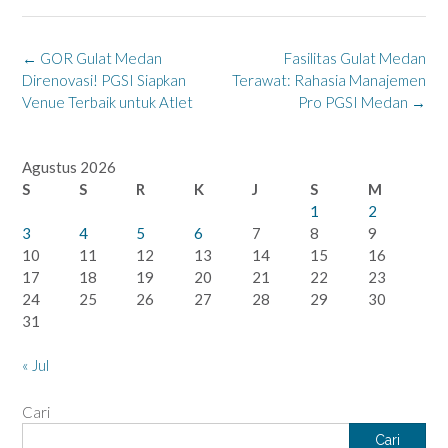
Post
←
GOR Gulat Medan
Fasilitas Gulat Medan
navigation
Direnovasi! PGSI Siapkan
Terawat: Rahasia Manajemen
Venue Terbaik untuk Atlet
Pro PGSI Medan
→
Agustus 2026
S
S
R
K
J
S
M
1
2
3
4
5
6
7
8
9
10
11
12
13
14
15
16
17
18
19
20
21
22
23
24
25
26
27
28
29
30
31
« Jul
Cari
Cari