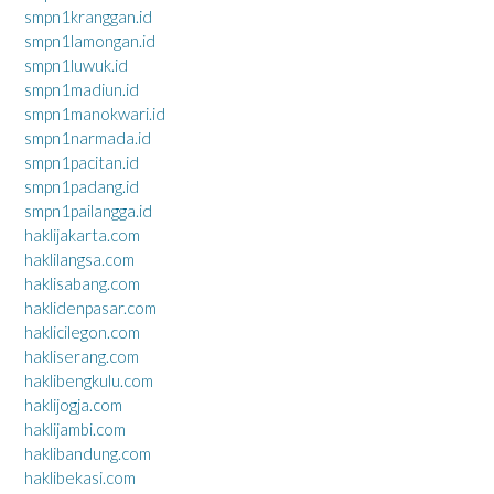
smpn1kranggan.id
smpn1lamongan.id
smpn1luwuk.id
smpn1madiun.id
smpn1manokwari.id
smpn1narmada.id
smpn1pacitan.id
smpn1padang.id
smpn1pailangga.id
haklijakarta.com
haklilangsa.com
haklisabang.com
haklidenpasar.com
haklicilegon.com
hakliserang.com
haklibengkulu.com
haklijogja.com
haklijambi.com
haklibandung.com
haklibekasi.com