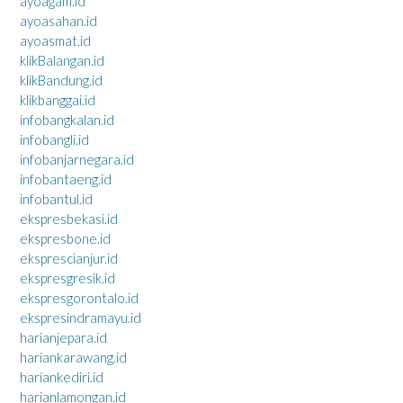
ayoagam.id
ayoasahan.id
ayoasmat.id
klikBalangan.id
klikBandung.id
klikbanggai.id
infobangkalan.id
infobangli.id
infobanjarnegara.id
infobantaeng.id
infobantul.id
ekspresbekasi.id
ekspresbone.id
eksprescianjur.id
ekspresgresik.id
ekspresgorontalo.id
ekspresindramayu.id
harianjepara.id
hariankarawang.id
hariankediri.id
harianlamongan.id