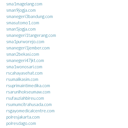
sma1magelang.com
sman9jogja.com
smanegeri3bandung.com
smasutomo1.com
sman5jogja.com
smanegeri1tangerang.com
sma1purworejo.com
smanegeri1jember.com
sman2bekasi.com
smanegeri47jkt.com
sma1wonosari.com
rscahayasehat.com
rsumalikasim.com
rsuprimaintimedika.com
rsarunlhokseumaw.com
rsufauziahbireu.com
rsumumcitrahusada.com
rsgayomedicalcentre.com
polresjakarta.com
polresdago.com