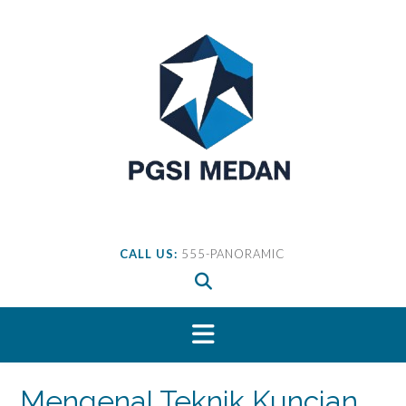
Skip
to
content
CALL US:
555-PANORAMIC
Mengenal Teknik Kuncian