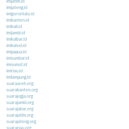
imijatim.id
imijateng.id
imigorontalo.id
imibanten.id
imibali.id
imijambi.id
imikalbar.id
imikalsel.id
imipapua.id
imisumbar.id
imisumut.id
imiriau.id
imilampung.id
suaraaceh.org
suarabanten.org
suarajogja.org
suarajambi.org
suarajabar.org
suarajatim.org
suarajateng.org
suarariau.org