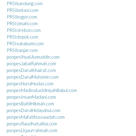
PRSIbandung.com
PRSIbekasi.com
PRSIbogor.com
PRSIcimahi.com
PRSIcirebon.com
PRSIdepok.com
PRSIsukabumi.com
PRSIbanjar.com
ponpesIhyaUlumuddin.com
ponpesJabalRahmah.com
ponpesDarulKhairat.com
ponpesDarulMuhsinin.com
ponpesNurulHudas.com
ponpesMadinatuddiniyahBabul.com
ponpesInsanMadani.com
ponpesBaitilHikmah.com
ponpesDarulHidayahul.com
ponpesMafatihussaadah.com
ponpesRaudhatulAla.com
ponpesLiqaurrahmah.com