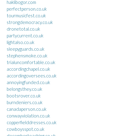
haklibogor.com
perfectperson.co.uk
tourmusicfest.co.uk
strongdemocracy.co.uk
dronetotal.co.uk
partycurrent.co.uk
lightalso.co.uk
sleepyguards.co.uk
stephensmoke.co.uk
trialuncomfortable.co.uk
accordingchapel.co.uk
accordingoversees.co.uk
annoyingfunded.co.uk
belongsthey.co.uk
bootsrover.co.uk
burndeniers.co.uk
canadaperson.co.uk
conwayviolation.co.uk
copperfielddresses.co.uk
cowboysspot.co.uk
decemberteaching.co.uk