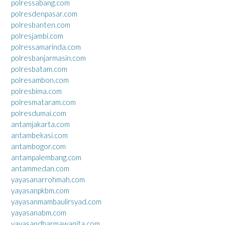
polressabang.com
polresdenpasar.com
polresbanten.com
polresjambi.com
polressamarinda.com
polresbanjarmasin.com
polresbatam.com
polresambon.com
polresbima.com
polresmataram.com
polresdumai.com
antamjakarta.com
antambekasi.com
antambogor.com
antampalembang.com
antammedan.com
yayasanarrohmah.com
yayasanpkbm.com
yayasanmambaulirsyad.com
yayasanabm.com
yayasandharmawanita.com