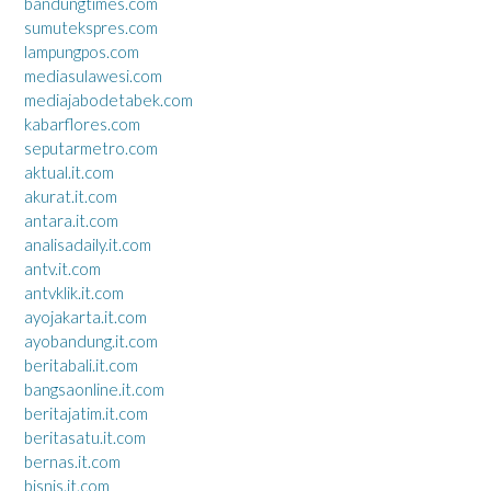
bandungtimes.com
sumutekspres.com
lampungpos.com
mediasulawesi.com
mediajabodetabek.com
kabarflores.com
seputarmetro.com
aktual.it.com
akurat.it.com
antara.it.com
analisadaily.it.com
antv.it.com
antvklik.it.com
ayojakarta.it.com
ayobandung.it.com
beritabali.it.com
bangsaonline.it.com
beritajatim.it.com
beritasatu.it.com
bernas.it.com
bisnis.it.com