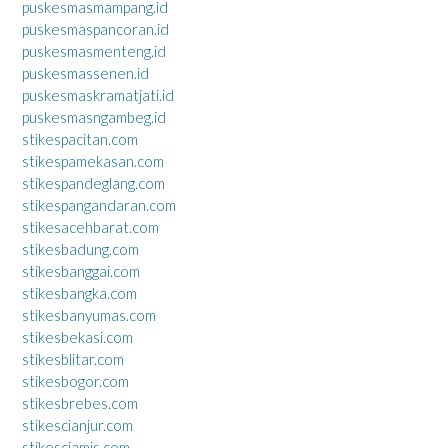
puskesmasmampang.id
puskesmaspancoran.id
puskesmasmenteng.id
puskesmassenen.id
puskesmaskramatjati.id
puskesmasngambeg.id
stikespacitan.com
stikespamekasan.com
stikespandeglang.com
stikespangandaran.com
stikesacehbarat.com
stikesbadung.com
stikesbanggai.com
stikesbangka.com
stikesbanyumas.com
stikesbekasi.com
stikesblitar.com
stikesbogor.com
stikesbrebes.com
stikescianjur.com
stikesciamis.com