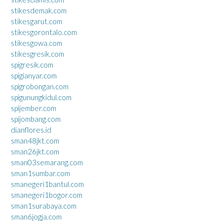
stikesdemak.com
stikesgarut.com
stikesgorontalo.com
stikesgowa.com
stikesgresik.com
spigresik.com
spigianyar.com
spigrobongan.com
spigunungkidul.com
spijember.com
spijombang.com
dianflores.id
sman48jkt.com
sman26jkt.com
sman03semarang.com
sman1sumbar.com
smanegeri1bantul.com
smanegeri1bogor.com
sman1surabaya.com
sman6jogja.com