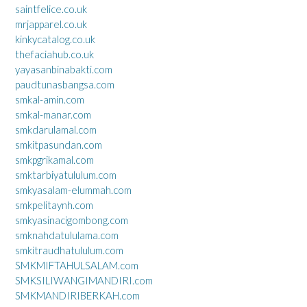
saintfelice.co.uk
mrjapparel.co.uk
kinkycatalog.co.uk
thefaciahub.co.uk
yayasanbinabakti.com
paudtunasbangsa.com
smkal-amin.com
smkal-manar.com
smkdarulamal.com
smkitpasundan.com
smkpgrikamal.com
smktarbiyatululum.com
smkyasalam-elummah.com
smkpelitaynh.com
smkyasinacigombong.com
smknahdatululama.com
smkitraudhatululum.com
SMKMIFTAHULSALAM.com
SMKSILIWANGIMANDIRI.com
SMKMANDIRIBERKAH.com