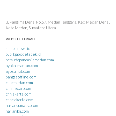
Jl. Panglima Denai No.57, Medan Tenggara, Kec. Medan Denai,
Kota Medan, Sumatera Utara
WEBSITE TERKAIT
sumselnews.id
publikjabodetabek.id
pemudapancasilamedan.com
ayokalimantan.com
ayosumut.com
bangsaoffline.com
cnbcmedan.com
cnnmedan.com
cnnjakarta.com
cnbcjakarta.com
hariansumatra.com
harianikn.com