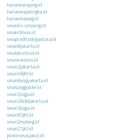
harianlumajang.id
harianmajalengka.id
harianmalang.id
smanics-serpong.id
smakstlouis.id
smapraditadirgantara.id
sman8jakarta.id
smalabschool.id
smaskanisius.id
sman2jakarta.id
sman68jkt.id
sman8yogyakarta.id
smasungguldel.id
sman1jogja.id
sman28dkijakarta.id
sman3jogja.id
sman81jkt.id
sman2malang.id
sman21jkt.id
puskesmasjakut.id