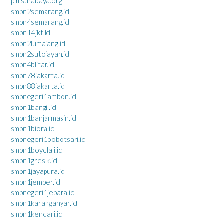
pmisurabaya.org
smpn2semarang.id
smpn4semarang.id
smpn14jkt.id
smpn2lumajang.id
smpn2sutojayan.id
smpn4blitar.id
smpn78jakarta.id
smpn88jakarta.id
smpnegeri1ambon.id
smpn1bangil.id
smpn1banjarmasin.id
smpn1biora.id
smpnegeri1bobotsari.id
smpn1boyolali.id
smpn1gresik.id
smpn1jayapura.id
smpn1jember.id
smpnegeri1jepara.id
smpn1karanganyar.id
smpn1kendari.id