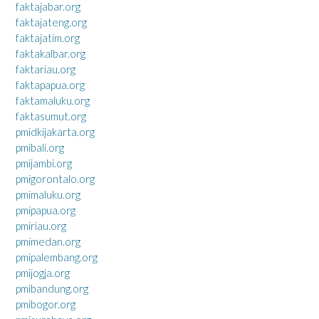
faktajabar.org
faktajateng.org
faktajatim.org
faktakalbar.org
faktariau.org
faktapapua.org
faktamaluku.org
faktasumut.org
pmidkijakarta.org
pmibali.org
pmijambi.org
pmigorontalo.org
pmimaluku.org
pmipapua.org
pmiriau.org
pmimedan.org
pmipalembang.org
pmijogja.org
pmibandung.org
pmibogor.org