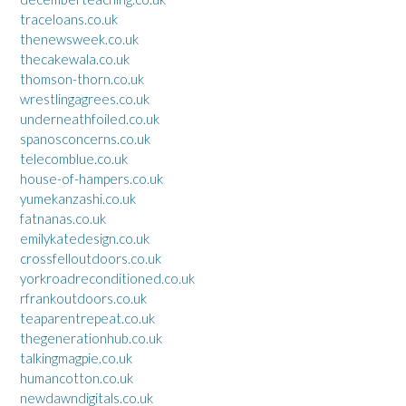
traceloans.co.uk
thenewsweek.co.uk
thecakewala.co.uk
thomson-thorn.co.uk
wrestlingagrees.co.uk
underneathfoiled.co.uk
spanosconcerns.co.uk
telecomblue.co.uk
house-of-hampers.co.uk
yumekanzashi.co.uk
fatnanas.co.uk
emilykatedesign.co.uk
crossfelloutdoors.co.uk
yorkroadreconditioned.co.uk
rfrankoutdoors.co.uk
teaparentrepeat.co.uk
thegenerationhub.co.uk
talkingmagpie.co.uk
humancotton.co.uk
newdawndigitals.co.uk