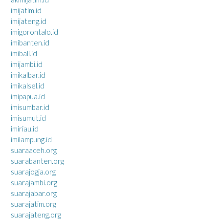
imijatim.id
imijateng.id
imigorontalo.id
imibanten.id
imibali.id
imijambi.id
imikalbar.id
imikalsel.id
imipapua.id
imisumbar.id
imisumut.id
imiriau.id
imilampung.id
suaraaceh.org
suarabanten.org
suarajogja.org
suarajambi.org
suarajabar.org
suarajatim.org
suarajateng.org