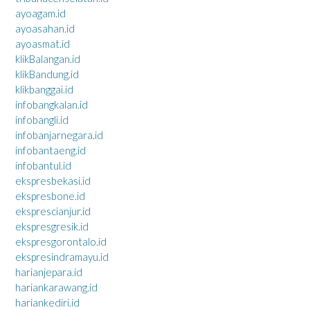
ayoagam.id
ayoasahan.id
ayoasmat.id
klikBalangan.id
klikBandung.id
klikbanggai.id
infobangkalan.id
infobangli.id
infobanjarnegara.id
infobantaeng.id
infobantul.id
ekspresbekasi.id
ekspresbone.id
eksprescianjur.id
ekspresgresik.id
ekspresgorontalo.id
ekspresindramayu.id
harianjepara.id
hariankarawang.id
hariankediri.id