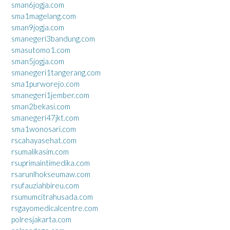
sman6jogja.com
sma1magelang.com
sman9jogja.com
smanegeri3bandung.com
smasutomo1.com
sman5jogja.com
smanegeri1tangerang.com
sma1purworejo.com
smanegeri1jember.com
sman2bekasi.com
smanegeri47jkt.com
sma1wonosari.com
rscahayasehat.com
rsumalikasim.com
rsuprimaintimedika.com
rsarunlhokseumaw.com
rsufauziahbireu.com
rsumumcitrahusada.com
rsgayomedicalcentre.com
polresjakarta.com