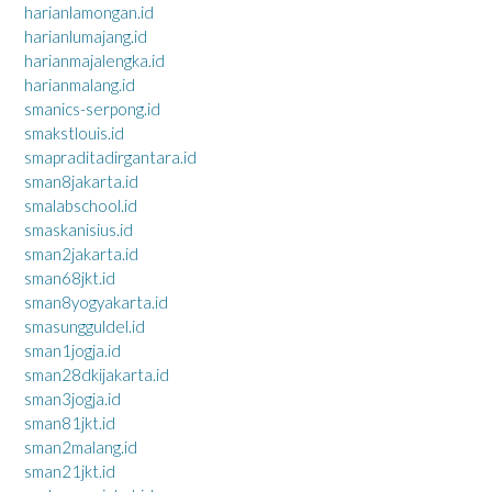
harianlamongan.id
harianlumajang.id
harianmajalengka.id
harianmalang.id
smanics-serpong.id
smakstlouis.id
smapraditadirgantara.id
sman8jakarta.id
smalabschool.id
smaskanisius.id
sman2jakarta.id
sman68jkt.id
sman8yogyakarta.id
smasungguldel.id
sman1jogja.id
sman28dkijakarta.id
sman3jogja.id
sman81jkt.id
sman2malang.id
sman21jkt.id