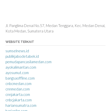
Jl. Panglima Denai No.57, Medan Tenggara, Kec. Medan Denai,
Kota Medan, Sumatera Utara
WEBSITE TERKAIT
sumselnews.id
publikjabodetabek.id
pemudapancasilamedan.com
ayokalimantan.com
ayosumut.com
bangsaoffline.com
cnbcmedan.com
cnnmedan.com
cnnjakarta.com
cnbcjakarta.com
hariansumatra.com
harianikn.com