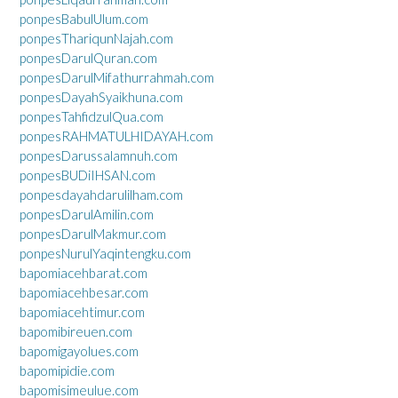
ponpesBabulUlum.com
ponpesThariqunNajah.com
ponpesDarulQuran.com
ponpesDarulMifathurrahmah.com
ponpesDayahSyaikhuna.com
ponpesTahfidzulQua.com
ponpesRAHMATULHIDAYAH.com
ponpesDarussalamnuh.com
ponpesBUDiIHSAN.com
ponpesdayahdarulilham.com
ponpesDarulAmilin.com
ponpesDarulMakmur.com
ponpesNurulYaqintengku.com
bapomiacehbarat.com
bapomiacehbesar.com
bapomiacehtimur.com
bapomibireuen.com
bapomigayolues.com
bapomipidie.com
bapomisimeulue.com