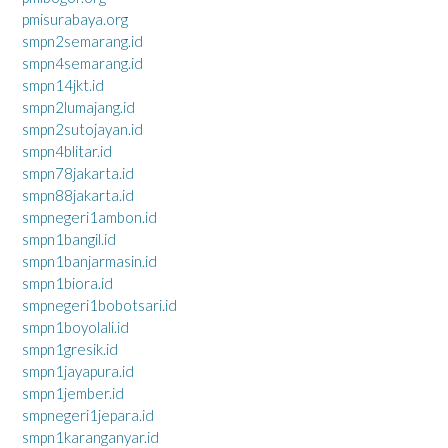
pmisurabaya.org
smpn2semarang.id
smpn4semarang.id
smpn14jkt.id
smpn2lumajang.id
smpn2sutojayan.id
smpn4blitar.id
smpn78jakarta.id
smpn88jakarta.id
smpnegeri1ambon.id
smpn1bangil.id
smpn1banjarmasin.id
smpn1biora.id
smpnegeri1bobotsari.id
smpn1boyolali.id
smpn1gresik.id
smpn1jayapura.id
smpn1jember.id
smpnegeri1jepara.id
smpn1karanganyar.id