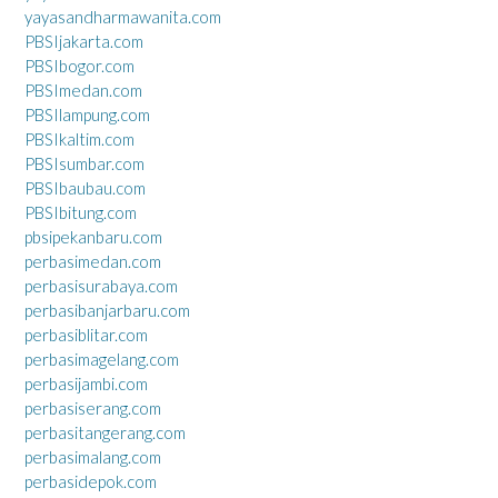
yayasandharmawanita.com
PBSIjakarta.com
PBSIbogor.com
PBSImedan.com
PBSIlampung.com
PBSIkaltim.com
PBSIsumbar.com
PBSIbaubau.com
PBSIbitung.com
pbsipekanbaru.com
perbasimedan.com
perbasisurabaya.com
perbasibanjarbaru.com
perbasiblitar.com
perbasimagelang.com
perbasijambi.com
perbasiserang.com
perbasitangerang.com
perbasimalang.com
perbasidepok.com