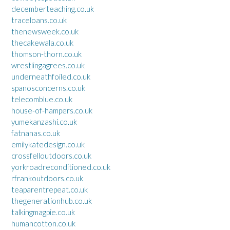
decemberteaching.co.uk
traceloans.co.uk
thenewsweek.co.uk
thecakewala.co.uk
thomson-thorn.co.uk
wrestlingagrees.co.uk
underneathfoiled.co.uk
spanosconcerns.co.uk
telecomblue.co.uk
house-of-hampers.co.uk
yumekanzashi.co.uk
fatnanas.co.uk
emilykatedesign.co.uk
crossfelloutdoors.co.uk
yorkroadreconditioned.co.uk
rfrankoutdoors.co.uk
teaparentrepeat.co.uk
thegenerationhub.co.uk
talkingmagpie.co.uk
humancotton.co.uk