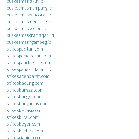
puskesmasjakut.id
puskesmasmampang.id
puskesmaspancoran.id
puskesmasmenteng.id
puskesmassenen.id
puskesmaskramatjati.id
puskesmasngambeg.id
stikespacitan.com
stikespamekasan.com
stikespandeglang.com
stikespangandaran.com
stikesacehbarat.com
stikesbadung.com
stikesbanggai.com
stikesbangka.com
stikesbanyumas.com
stikesbekasi.com
stikesblitar.com
stikesbogor.com
stikesbrebes.com
stikescianjur.com