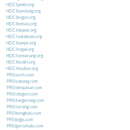
HDCIjambi.org
HDCIbandung.org
HDCIbogor.org
HDCIbekasi.org
HDCIdepok.org
HDCIsukabumi.org
HDCIbanjar.org
HDCItegal.org
HDCIsemarang.org
HDCIkediri.org
HDCImadiun.org
PRSIaceh.com
PRSIsabang.com
PRSIdenpasar.com
PRSIcilegon.com
PRSItangerang.com
PRSIserang.com
PRSIbengkulu.com
PRSIjogja.com
PRSIgorontalo.com