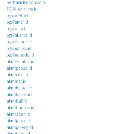
perbasicirebon.com
PGSIbandung.id
pgsiaceh.id
pgsijambi.id
pgsibali.id
pgsijakarta.id
pgsilombok.id
pgsimaluku.id
pgsimanado.id
akmilsumbar.id
akmilpapua.id
akmilriau.id
akmilntt.id
akmilkalbar.id
akmilkalsel.id
akmilbali.id
akmilbanten.id
akmilaceh.id
akmiljabar.id
akmiljateng.id
akmiljatim.id