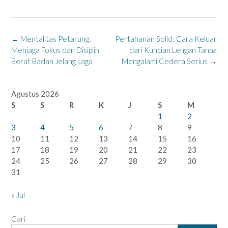
Post
←
Mentalitas Petarung:
Pertahanan Solid: Cara Keluar
navigation
Menjaga Fokus dan Disiplin
dari Kuncian Lengan Tanpa
Berat Badan Jelang Laga
Mengalami Cedera Serius
→
Agustus 2026
S
S
R
K
J
S
M
1
2
3
4
5
6
7
8
9
10
11
12
13
14
15
16
17
18
19
20
21
22
23
24
25
26
27
28
29
30
31
« Jul
Cari