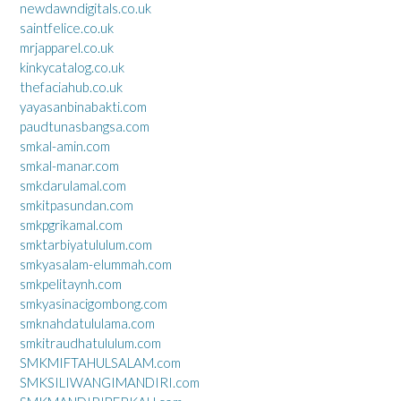
newdawndigitals.co.uk
saintfelice.co.uk
mrjapparel.co.uk
kinkycatalog.co.uk
thefaciahub.co.uk
yayasanbinabakti.com
paudtunasbangsa.com
smkal-amin.com
smkal-manar.com
smkdarulamal.com
smkitpasundan.com
smkpgrikamal.com
smktarbiyatululum.com
smkyasalam-elummah.com
smkpelitaynh.com
smkyasinacigombong.com
smknahdatululama.com
smkitraudhatululum.com
SMKMIFTAHULSALAM.com
SMKSILIWANGIMANDIRI.com