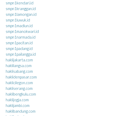
smpn1kendari.id
smpn1kranggan.id
smpn1lamongan.id
smpn1luwuk.id
smpn1madiun.id
smpn1manokwari.id
smpn1narmada.id
smpn1pacitan.id
smpn1padang.id
smpn1pailangga.id
haklijakarta.com
haklilangsa.com
haklisabang.com
haklidenpasar.com
haklicilegon.com
hakliserang.com
haklibengkulu.com
haklijogja.com
haklijambi.com
haklibandung.com