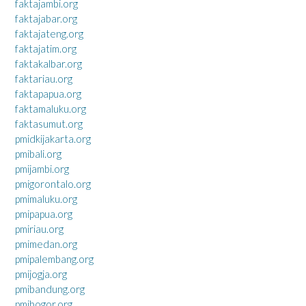
faktajambi.org
faktajabar.org
faktajateng.org
faktajatim.org
faktakalbar.org
faktariau.org
faktapapua.org
faktamaluku.org
faktasumut.org
pmidkijakarta.org
pmibali.org
pmijambi.org
pmigorontalo.org
pmimaluku.org
pmipapua.org
pmiriau.org
pmimedan.org
pmipalembang.org
pmijogja.org
pmibandung.org
pmibogor.org