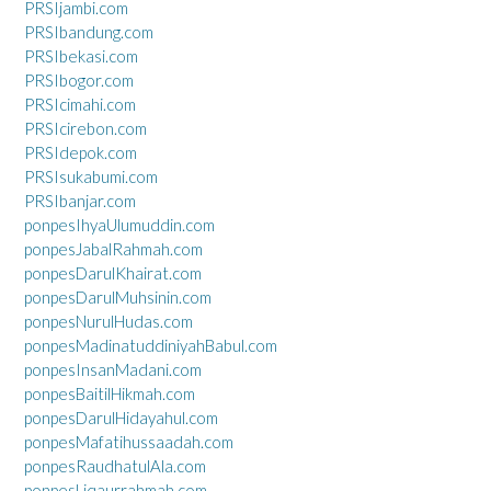
PRSIjambi.com
PRSIbandung.com
PRSIbekasi.com
PRSIbogor.com
PRSIcimahi.com
PRSIcirebon.com
PRSIdepok.com
PRSIsukabumi.com
PRSIbanjar.com
ponpesIhyaUlumuddin.com
ponpesJabalRahmah.com
ponpesDarulKhairat.com
ponpesDarulMuhsinin.com
ponpesNurulHudas.com
ponpesMadinatuddiniyahBabul.com
ponpesInsanMadani.com
ponpesBaitilHikmah.com
ponpesDarulHidayahul.com
ponpesMafatihussaadah.com
ponpesRaudhatulAla.com
ponpesLiqaurrahmah.com