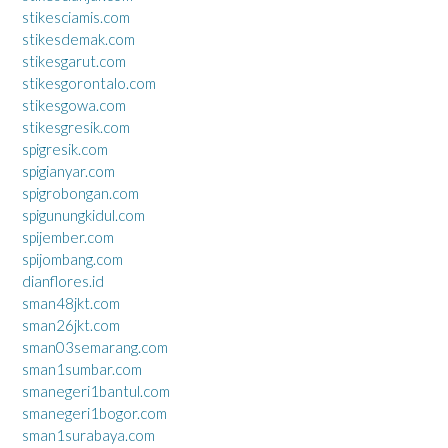
stikesciamis.com
stikesdemak.com
stikesgarut.com
stikesgorontalo.com
stikesgowa.com
stikesgresik.com
spigresik.com
spigianyar.com
spigrobongan.com
spigunungkidul.com
spijember.com
spijombang.com
dianflores.id
sman48jkt.com
sman26jkt.com
sman03semarang.com
sman1sumbar.com
smanegeri1bantul.com
smanegeri1bogor.com
sman1surabaya.com