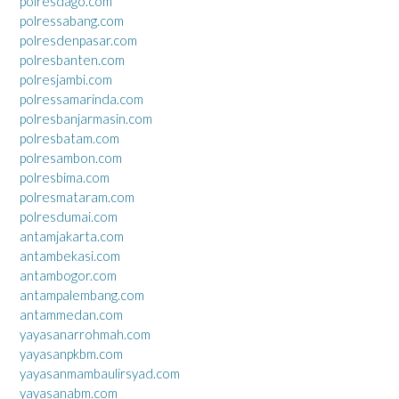
polresdago.com
polressabang.com
polresdenpasar.com
polresbanten.com
polresjambi.com
polressamarinda.com
polresbanjarmasin.com
polresbatam.com
polresambon.com
polresbima.com
polresmataram.com
polresdumai.com
antamjakarta.com
antambekasi.com
antambogor.com
antampalembang.com
antammedan.com
yayasanarrohmah.com
yayasanpkbm.com
yayasanmambaulirsyad.com
yayasanabm.com