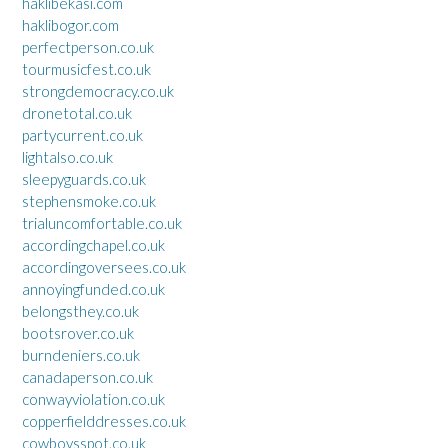
haklibekasi.com
haklibogor.com
perfectperson.co.uk
tourmusicfest.co.uk
strongdemocracy.co.uk
dronetotal.co.uk
partycurrent.co.uk
lightalso.co.uk
sleepyguards.co.uk
stephensmoke.co.uk
trialuncomfortable.co.uk
accordingchapel.co.uk
accordingoversees.co.uk
annoyingfunded.co.uk
belongsthey.co.uk
bootsrover.co.uk
burndeniers.co.uk
canadaperson.co.uk
conwayviolation.co.uk
copperfielddresses.co.uk
cowboysspot.co.uk