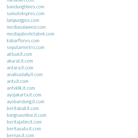
bandungtimes.com
sumutekspres.com
lampungpos.com
mediasulawesi.com
mediajabodetabek.com
kabarflores.com
seputarmetro.com
aktual.it.com
akurat.it.com
antara.it.com
analisadaily.it.com
antv.it.com
antvklik.it.com
ayojakarta.it.com
ayobandung.it.com
beritabali.it.com
bangsaonline.it.com
beritajatim.it.com
beritasatu.it.com
bernas.it.com