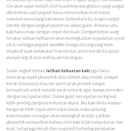
Gerakan
squat
melatih otot kuadrisep dan gluteus yang sangat
dibutuhkan saat pegulat harus menurunkan level tubuh
sebelum menerjang kaki lawan. Sementara itu,
lunges
sangat
identik dengan langkah penetrasi dalam gulat, di mana satu
kaki harus maju dengan cepat dan kuat. Dengan beban yang
terukur, latihan-latihan ini akan meningkatkan kepadatan serat
otot, sehingga pegulat memiliki tenaga dorong yang lebih
eksplosif saat melakukan transisi dari posisi berdiri ke posisi
menyerang di atas matras pertandingan.
Selain angkat beban,
latihan kekuatan kaki
juga harus
mencakup aspek pliometrik atau latihan daya ledak. Lompat
kotak (
box jumps
) atau lari
sprint
jarak pendek sangat
bermanfaat untuk melatih saraf motorik agar mampu bereaksi
dengan kecepatan kilat. Dalam gulat, kecepatan sering kali
lebih penting daripada kekuatan murni. Jika kaki Anda mampu
bergerak lebih cepat dari reaksi lawan, maka peluang
keberhasilan serangan akan meningkat drastis. Latihan
pliometrik memastikan bahwa otot kaki tidak hanya besar dan
kuat, tetapi juga lincah dan responsif terhadap perubahan