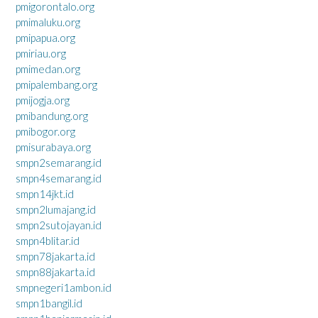
pmigorontalo.org
pmimaluku.org
pmipapua.org
pmiriau.org
pmimedan.org
pmipalembang.org
pmijogja.org
pmibandung.org
pmibogor.org
pmisurabaya.org
smpn2semarang.id
smpn4semarang.id
smpn14jkt.id
smpn2lumajang.id
smpn2sutojayan.id
smpn4blitar.id
smpn78jakarta.id
smpn88jakarta.id
smpnegeri1ambon.id
smpn1bangil.id