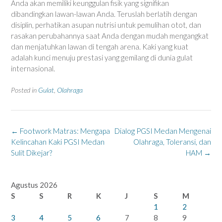
Anda akan memiliki keunggulan fisik yang signifikan
dibandingkan lawan-lawan Anda. Teruslah berlatih dengan
disiplin, perhatikan asupan nutrisi untuk pemulihan otot, dan
rasakan perubahannya saat Anda dengan mudah mengangkat
dan menjatuhkan lawan di tengah arena. Kaki yang kuat
adalah kunci menuju prestasi yang gemilang di dunia gulat
internasional.
Posted in
Gulat
,
Olahraga
Post
←
Footwork Matras: Mengapa
Dialog PGSI Medan Mengenai
navigation
Kelincahan Kaki PGSI Medan
Olahraga, Toleransi, dan
Sulit Dikejar?
HAM
→
Agustus 2026
S
S
R
K
J
S
M
1
2
3
4
5
6
7
8
9