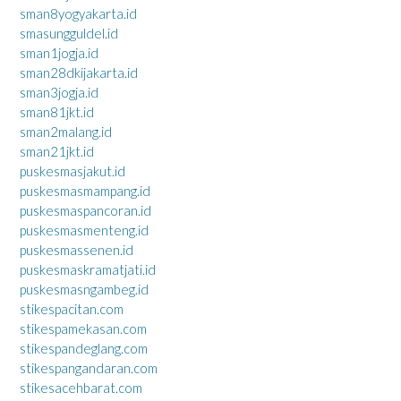
sman8yogyakarta.id
smasungguldel.id
sman1jogja.id
sman28dkijakarta.id
sman3jogja.id
sman81jkt.id
sman2malang.id
sman21jkt.id
puskesmasjakut.id
puskesmasmampang.id
puskesmaspancoran.id
puskesmasmenteng.id
puskesmassenen.id
puskesmaskramatjati.id
puskesmasngambeg.id
stikespacitan.com
stikespamekasan.com
stikespandeglang.com
stikespangandaran.com
stikesacehbarat.com