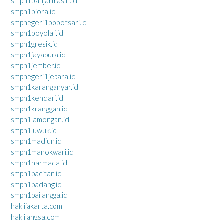
smpn1banjarmasin.id
smpn1biora.id
smpnegeri1bobotsari.id
smpn1boyolali.id
smpn1gresik.id
smpn1jayapura.id
smpn1jember.id
smpnegeri1jepara.id
smpn1karanganyar.id
smpn1kendari.id
smpn1kranggan.id
smpn1lamongan.id
smpn1luwuk.id
smpn1madiun.id
smpn1manokwari.id
smpn1narmada.id
smpn1pacitan.id
smpn1padang.id
smpn1pailangga.id
haklijakarta.com
haklilangsa.com