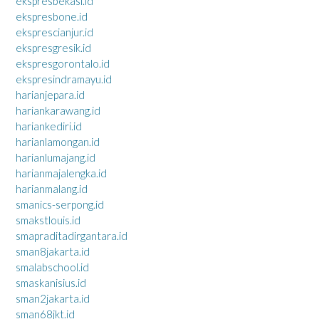
ekspresbekasi.id
ekspresbone.id
eksprescianjur.id
ekspresgresik.id
ekspresgorontalo.id
ekspresindramayu.id
harianjepara.id
hariankarawang.id
hariankediri.id
harianlamongan.id
harianlumajang.id
harianmajalengka.id
harianmalang.id
smanics-serpong.id
smakstlouis.id
smapraditadirgantara.id
sman8jakarta.id
smalabschool.id
smaskanisius.id
sman2jakarta.id
sman68jkt.id