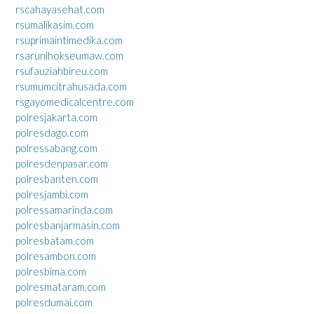
rscahayasehat.com
rsumalikasim.com
rsuprimaintimedika.com
rsarunlhokseumaw.com
rsufauziahbireu.com
rsumumcitrahusada.com
rsgayomedicalcentre.com
polresjakarta.com
polresdago.com
polressabang.com
polresdenpasar.com
polresbanten.com
polresjambi.com
polressamarinda.com
polresbanjarmasin.com
polresbatam.com
polresambon.com
polresbima.com
polresmataram.com
polresdumai.com