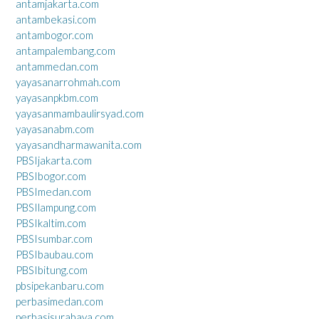
antamjakarta.com
antambekasi.com
antambogor.com
antampalembang.com
antammedan.com
yayasanarrohmah.com
yayasanpkbm.com
yayasanmambaulirsyad.com
yayasanabm.com
yayasandharmawanita.com
PBSIjakarta.com
PBSIbogor.com
PBSImedan.com
PBSIlampung.com
PBSIkaltim.com
PBSIsumbar.com
PBSIbaubau.com
PBSIbitung.com
pbsipekanbaru.com
perbasimedan.com
perbasisurabaya.com