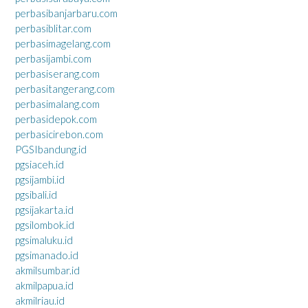
perbasibanjarbaru.com
perbasiblitar.com
perbasimagelang.com
perbasijambi.com
perbasiserang.com
perbasitangerang.com
perbasimalang.com
perbasidepok.com
perbasicirebon.com
PGSIbandung.id
pgsiaceh.id
pgsijambi.id
pgsibali.id
pgsijakarta.id
pgsilombok.id
pgsimaluku.id
pgsimanado.id
akmilsumbar.id
akmilpapua.id
akmilriau.id