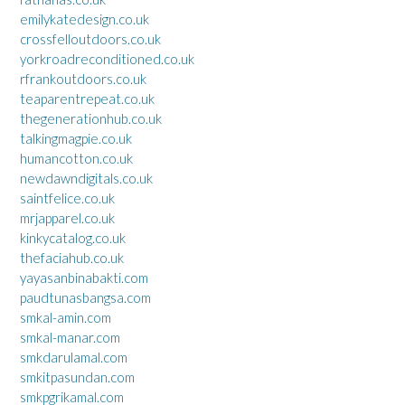
emilykatedesign.co.uk
crossfelloutdoors.co.uk
yorkroadreconditioned.co.uk
rfrankoutdoors.co.uk
teaparentrepeat.co.uk
thegenerationhub.co.uk
talkingmagpie.co.uk
humancotton.co.uk
newdawndigitals.co.uk
saintfelice.co.uk
mrjapparel.co.uk
kinkycatalog.co.uk
thefaciahub.co.uk
yayasanbinabakti.com
paudtunasbangsa.com
smkal-amin.com
smkal-manar.com
smkdarulamal.com
smkitpasundan.com
smkpgrikamal.com