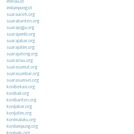
imiriau.id
imilampung.id
suaraaceh.org
suarabanten.org
suarajogja.org
suarajambi.org
suarajabar.org
suarajatim.org
suarajateng.org
suarariau.org
suarasumut.org
suarasumbar.org
suarasumsel.org
konibekasi.org
konibali.org
konibanten.org
konijabar.org
konijatim.org
konimaluku.org
konilampung.org
konipalu.org