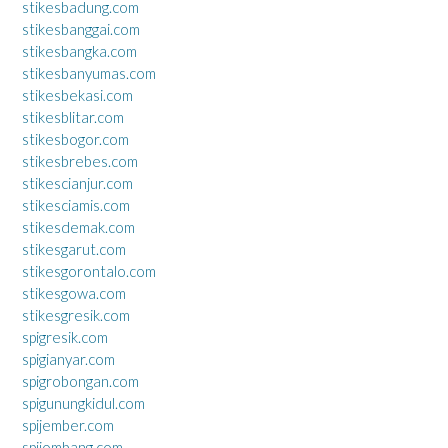
stikesbadung.com
stikesbanggai.com
stikesbangka.com
stikesbanyumas.com
stikesbekasi.com
stikesblitar.com
stikesbogor.com
stikesbrebes.com
stikescianjur.com
stikesciamis.com
stikesdemak.com
stikesgarut.com
stikesgorontalo.com
stikesgowa.com
stikesgresik.com
spigresik.com
spigianyar.com
spigrobongan.com
spigunungkidul.com
spijember.com
spijombang.com