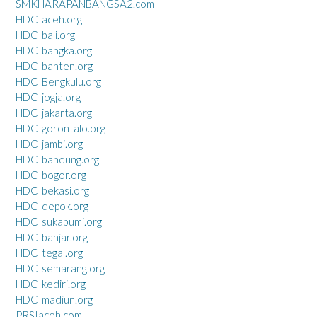
SMKHARAPANBANGSA2.com
HDCIaceh.org
HDCIbali.org
HDCIbangka.org
HDCIbanten.org
HDCIBengkulu.org
HDCIjogja.org
HDCIjakarta.org
HDCIgorontalo.org
HDCIjambi.org
HDCIbandung.org
HDCIbogor.org
HDCIbekasi.org
HDCIdepok.org
HDCIsukabumi.org
HDCIbanjar.org
HDCItegal.org
HDCIsemarang.org
HDCIkediri.org
HDCImadiun.org
PRSIaceh.com