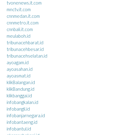
tvonenews.it.com
mnctv.it.com
cnnmedan.it.com
cnnmetro.it.com
cnnbali.it.com
meulaboh.id
tribunacehbarat.id
tribunacehbesar.id
tribunacehselatan.id
ayoagam.id
ayoasahan.id
ayoasmat.id
klikBalangan.id
klikBandung.id
klikbanggai.id
infobangkalan.id
infobangli.id
infobanjarnegara.id
infobantaeng.id
infobantul.id