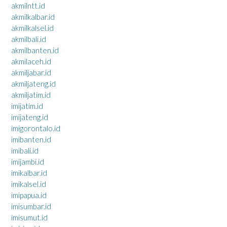
akmilntt.id
akmilkalbar.id
akmilkalsel.id
akmilbali.id
akmilbanten.id
akmilaceh.id
akmiljabar.id
akmiljateng.id
akmiljatim.id
imijatim.id
imijateng.id
imigorontalo.id
imibanten.id
imibali.id
imijambi.id
imikalbar.id
imikalsel.id
imipapua.id
imisumbar.id
imisumut.id