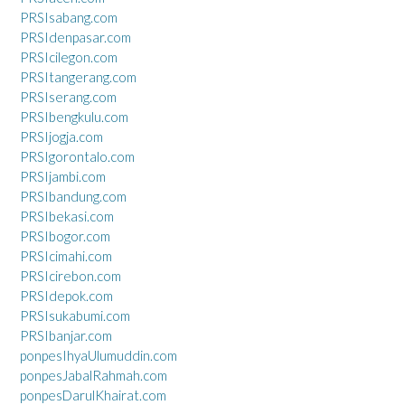
PRSIsabang.com
PRSIdenpasar.com
PRSIcilegon.com
PRSItangerang.com
PRSIserang.com
PRSIbengkulu.com
PRSIjogja.com
PRSIgorontalo.com
PRSIjambi.com
PRSIbandung.com
PRSIbekasi.com
PRSIbogor.com
PRSIcimahi.com
PRSIcirebon.com
PRSIdepok.com
PRSIsukabumi.com
PRSIbanjar.com
ponpesIhyaUlumuddin.com
ponpesJabalRahmah.com
ponpesDarulKhairat.com