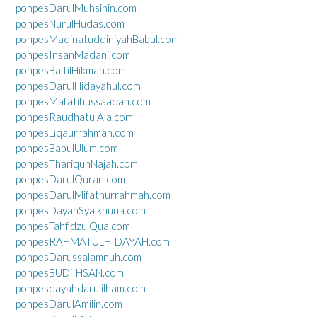
ponpesDarulMuhsinin.com
ponpesNurulHudas.com
ponpesMadinatuddiniyahBabul.com
ponpesInsanMadani.com
ponpesBaitilHikmah.com
ponpesDarulHidayahul.com
ponpesMafatihussaadah.com
ponpesRaudhatulAla.com
ponpesLiqaurrahmah.com
ponpesBabulUlum.com
ponpesThariqunNajah.com
ponpesDarulQuran.com
ponpesDarulMifathurrahmah.com
ponpesDayahSyaikhuna.com
ponpesTahfidzulQua.com
ponpesRAHMATULHIDAYAH.com
ponpesDarussalamnuh.com
ponpesBUDiIHSAN.com
ponpesdayahdarulilham.com
ponpesDarulAmilin.com