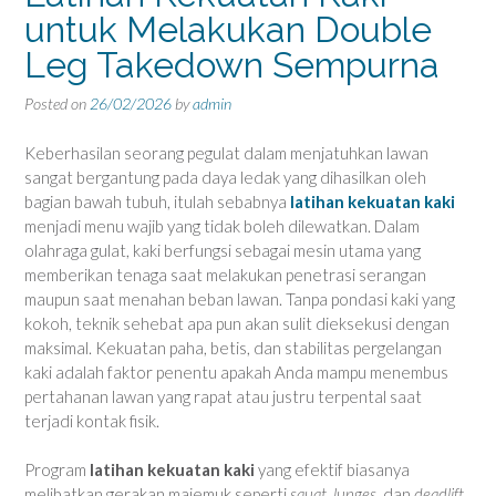
untuk Melakukan Double
Leg Takedown Sempurna
Posted on
26/02/2026
by
admin
Keberhasilan seorang pegulat dalam menjatuhkan lawan
sangat bergantung pada daya ledak yang dihasilkan oleh
bagian bawah tubuh, itulah sebabnya
latihan kekuatan kaki
menjadi menu wajib yang tidak boleh dilewatkan. Dalam
olahraga gulat, kaki berfungsi sebagai mesin utama yang
memberikan tenaga saat melakukan penetrasi serangan
maupun saat menahan beban lawan. Tanpa pondasi kaki yang
kokoh, teknik sehebat apa pun akan sulit dieksekusi dengan
maksimal. Kekuatan paha, betis, dan stabilitas pergelangan
kaki adalah faktor penentu apakah Anda mampu menembus
pertahanan lawan yang rapat atau justru terpental saat
terjadi kontak fisik.
Program
latihan kekuatan kaki
yang efektif biasanya
melibatkan gerakan majemuk seperti
squat
,
lunges
, dan
deadlift
.