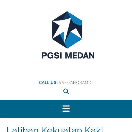
Skip
to
content
CALL US:
555-PANORAMIC
Latihan Kekuatan Kaki