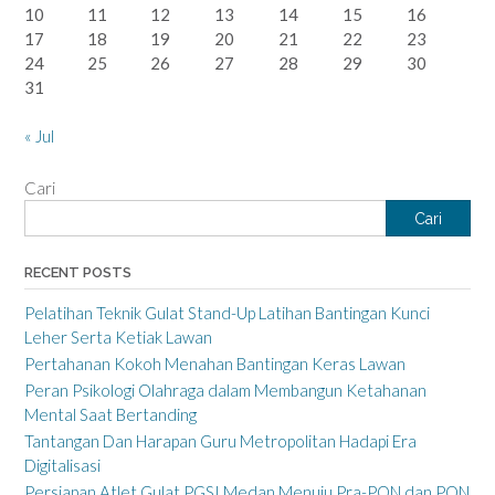
10
11
12
13
14
15
16
17
18
19
20
21
22
23
24
25
26
27
28
29
30
31
« Jul
Cari
Cari
RECENT POSTS
Pelatihan Teknik Gulat Stand-Up Latihan Bantingan Kunci
Leher Serta Ketiak Lawan
Pertahanan Kokoh Menahan Bantingan Keras Lawan
Peran Psikologi Olahraga dalam Membangun Ketahanan
Mental Saat Bertanding
Tantangan Dan Harapan Guru Metropolitan Hadapi Era
Digitalisasi
Persiapan Atlet Gulat PGSI Medan Menuju Pra-PON dan PON