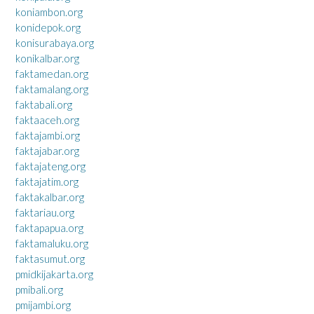
koniambon.org
konidepok.org
konisurabaya.org
konikalbar.org
faktamedan.org
faktamalang.org
faktabali.org
faktaaceh.org
faktajambi.org
faktajabar.org
faktajateng.org
faktajatim.org
faktakalbar.org
faktariau.org
faktapapua.org
faktamaluku.org
faktasumut.org
pmidkijakarta.org
pmibali.org
pmijambi.org