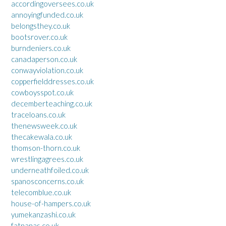
accordingoversees.co.uk
annoyingfunded.co.uk
belongsthey.co.uk
bootsrover.co.uk
burndeniers.co.uk
canadaperson.co.uk
conwayviolation.co.uk
copperfielddresses.co.uk
cowboysspot.co.uk
decemberteaching.co.uk
traceloans.co.uk
thenewsweek.co.uk
thecakewala.co.uk
thomson-thorn.co.uk
wrestlingagrees.co.uk
underneathfoiled.co.uk
spanosconcerns.co.uk
telecomblue.co.uk
house-of-hampers.co.uk
yumekanzashi.co.uk
fatnanas.co.uk