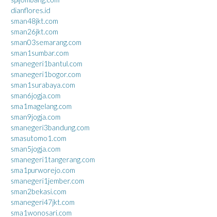
dianflores.id
sman48jkt.com
sman26jkt.com
sman03semarang.com
sman1sumbar.com
smanegeri1bantul.com
smanegeri1bogor.com
sman1surabaya.com
sman6jogja.com
sma1magelang.com
sman9jogja.com
smanegeri3bandung.com
smasutomo1.com
sman5jogja.com
smanegeri1tangerang.com
sma1purworejo.com
smanegeri1jember.com
sman2bekasi.com
smanegeri47jkt.com
sma1wonosari.com