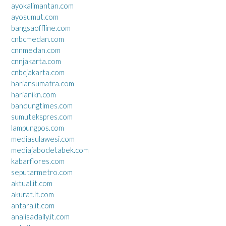
ayokalimantan.com
ayosumut.com
bangsaoffline.com
cnbcmedan.com
cnnmedan.com
cnnjakarta.com
cnbcjakarta.com
hariansumatra.com
harianikn.com
bandungtimes.com
sumutekspres.com
lampungpos.com
mediasulawesi.com
mediajabodetabek.com
kabarflores.com
seputarmetro.com
aktual.it.com
akurat.it.com
antara.it.com
analisadaily.it.com