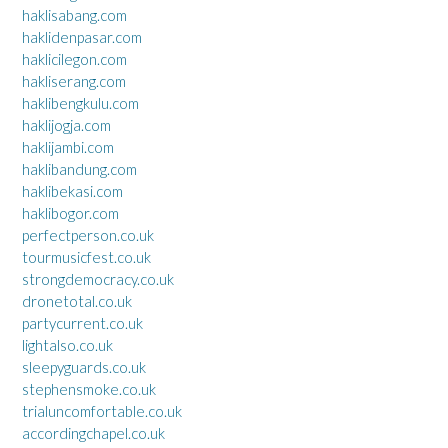
haklisabang.com
haklidenpasar.com
haklicilegon.com
hakliserang.com
haklibengkulu.com
haklijogja.com
haklijambi.com
haklibandung.com
haklibekasi.com
haklibogor.com
perfectperson.co.uk
tourmusicfest.co.uk
strongdemocracy.co.uk
dronetotal.co.uk
partycurrent.co.uk
lightalso.co.uk
sleepyguards.co.uk
stephensmoke.co.uk
trialuncomfortable.co.uk
accordingchapel.co.uk