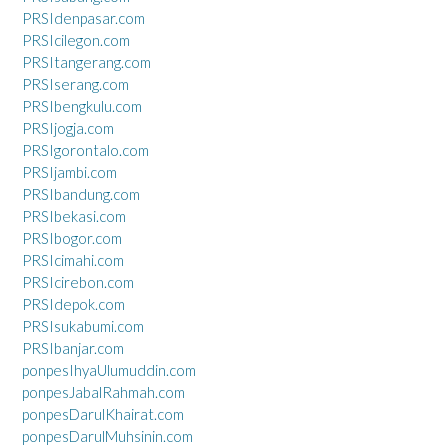
PRSIdenpasar.com
PRSIcilegon.com
PRSItangerang.com
PRSIserang.com
PRSIbengkulu.com
PRSIjogja.com
PRSIgorontalo.com
PRSIjambi.com
PRSIbandung.com
PRSIbekasi.com
PRSIbogor.com
PRSIcimahi.com
PRSIcirebon.com
PRSIdepok.com
PRSIsukabumi.com
PRSIbanjar.com
ponpesIhyaUlumuddin.com
ponpesJabalRahmah.com
ponpesDarulKhairat.com
ponpesDarulMuhsinin.com