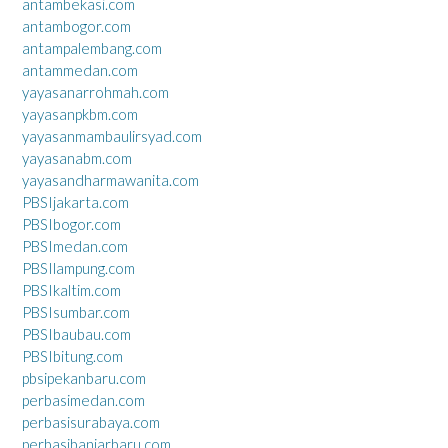
antambekasi.com
antambogor.com
antampalembang.com
antammedan.com
yayasanarrohmah.com
yayasanpkbm.com
yayasanmambaulirsyad.com
yayasanabm.com
yayasandharmawanita.com
PBSIjakarta.com
PBSIbogor.com
PBSImedan.com
PBSIlampung.com
PBSIkaltim.com
PBSIsumbar.com
PBSIbaubau.com
PBSIbitung.com
pbsipekanbaru.com
perbasimedan.com
perbasisurabaya.com
perbasibanjarbaru.com