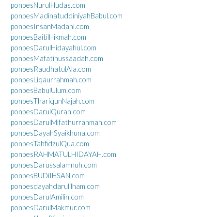
ponpesNurulHudas.com
ponpesMadinatuddiniyahBabul.com
ponpesInsanMadani.com
ponpesBaitilHikmah.com
ponpesDarulHidayahul.com
ponpesMafatihussaadah.com
ponpesRaudhatulAla.com
ponpesLiqaurrahmah.com
ponpesBabulUlum.com
ponpesThariqunNajah.com
ponpesDarulQuran.com
ponpesDarulMifathurrahmah.com
ponpesDayahSyaikhuna.com
ponpesTahfidzulQua.com
ponpesRAHMATULHIDAYAH.com
ponpesDarussalamnuh.com
ponpesBUDiIHSAN.com
ponpesdayahdarulilham.com
ponpesDarulAmilin.com
ponpesDarulMakmur.com