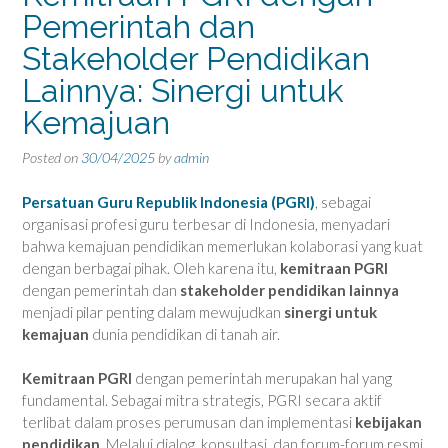
Pemerintah dan
Stakeholder Pendidikan
Lainnya: Sinergi untuk
Kemajuan
Posted on
30/04/2025
by
admin
Persatuan Guru Republik Indonesia (PGRI)
, sebagai
organisasi profesi guru terbesar di Indonesia, menyadari
bahwa kemajuan pendidikan memerlukan kolaborasi yang kuat
dengan berbagai pihak. Oleh karena itu,
kemitraan PGRI
dengan pemerintah dan
stakeholder pendidikan lainnya
menjadi pilar penting dalam mewujudkan
sinergi untuk
kemajuan
dunia pendidikan di tanah air.
Kemitraan PGRI
dengan pemerintah merupakan hal yang
fundamental. Sebagai mitra strategis, PGRI secara aktif
terlibat dalam proses perumusan dan implementasi
kebijakan
pendidikan
. Melalui dialog, konsultasi, dan forum-forum resmi,