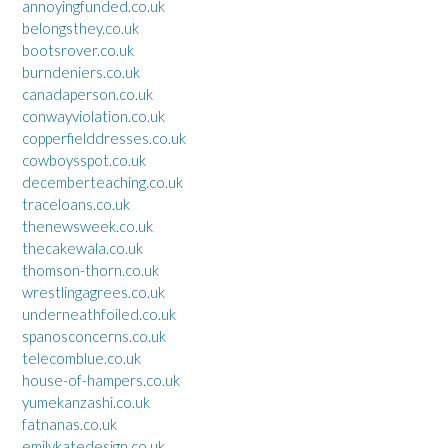
annoyingfunded.co.uk
belongsthey.co.uk
bootsrover.co.uk
burndeniers.co.uk
canadaperson.co.uk
conwayviolation.co.uk
copperfielddresses.co.uk
cowboysspot.co.uk
decemberteaching.co.uk
traceloans.co.uk
thenewsweek.co.uk
thecakewala.co.uk
thomson-thorn.co.uk
wrestlingagrees.co.uk
underneathfoiled.co.uk
spanosconcerns.co.uk
telecomblue.co.uk
house-of-hampers.co.uk
yumekanzashi.co.uk
fatnanas.co.uk
emilykatedesign.co.uk