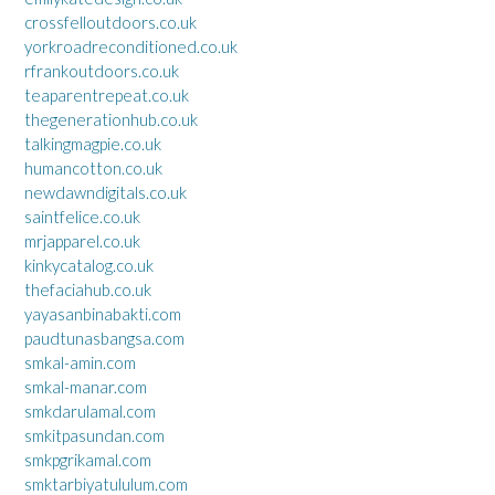
crossfelloutdoors.co.uk
yorkroadreconditioned.co.uk
rfrankoutdoors.co.uk
teaparentrepeat.co.uk
thegenerationhub.co.uk
talkingmagpie.co.uk
humancotton.co.uk
newdawndigitals.co.uk
saintfelice.co.uk
mrjapparel.co.uk
kinkycatalog.co.uk
thefaciahub.co.uk
yayasanbinabakti.com
paudtunasbangsa.com
smkal-amin.com
smkal-manar.com
smkdarulamal.com
smkitpasundan.com
smkpgrikamal.com
smktarbiyatululum.com