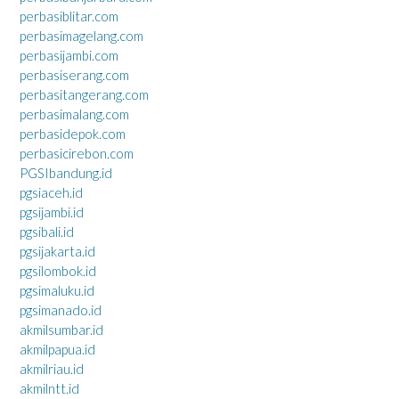
perbasiblitar.com
perbasimagelang.com
perbasijambi.com
perbasiserang.com
perbasitangerang.com
perbasimalang.com
perbasidepok.com
perbasicirebon.com
PGSIbandung.id
pgsiaceh.id
pgsijambi.id
pgsibali.id
pgsijakarta.id
pgsilombok.id
pgsimaluku.id
pgsimanado.id
akmilsumbar.id
akmilpapua.id
akmilriau.id
akmilntt.id