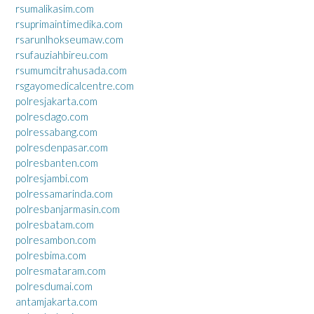
rsumalikasim.com
rsuprimaintimedika.com
rsarunlhokseumaw.com
rsufauziahbireu.com
rsumumcitrahusada.com
rsgayomedicalcentre.com
polresjakarta.com
polresdago.com
polressabang.com
polresdenpasar.com
polresbanten.com
polresjambi.com
polressamarinda.com
polresbanjarmasin.com
polresbatam.com
polresambon.com
polresbima.com
polresmataram.com
polresdumai.com
antamjakarta.com