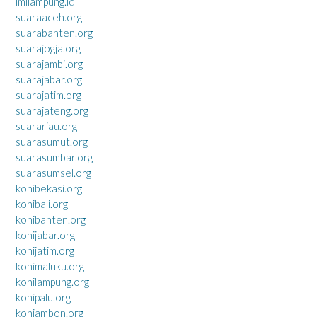
imilampung.id
suaraaceh.org
suarabanten.org
suarajogja.org
suarajambi.org
suarajabar.org
suarajatim.org
suarajateng.org
suarariau.org
suarasumut.org
suarasumbar.org
suarasumsel.org
konibekasi.org
konibali.org
konibanten.org
konijabar.org
konijatim.org
konimaluku.org
konilampung.org
konipalu.org
koniambon.org