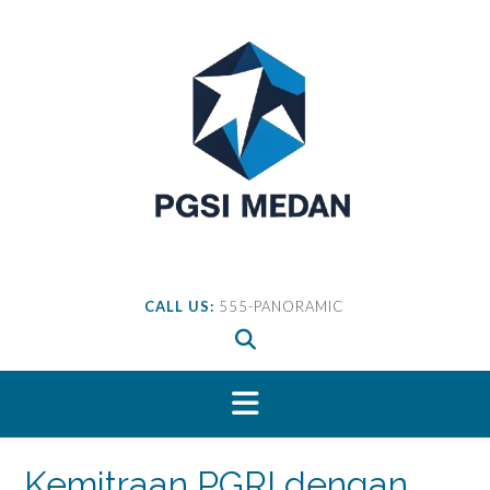
Skip
to
content
CALL US:
555-PANORAMIC
Kemitraan PGRI dengan