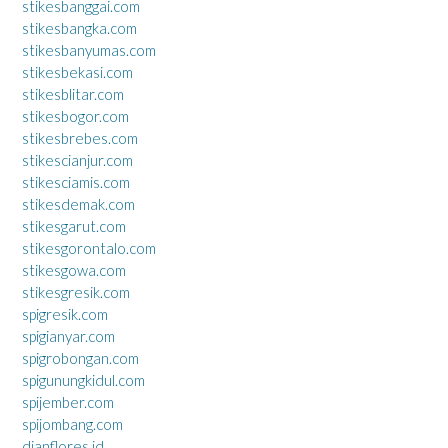
stikesbanggai.com
stikesbangka.com
stikesbanyumas.com
stikesbekasi.com
stikesblitar.com
stikesbogor.com
stikesbrebes.com
stikescianjur.com
stikesciamis.com
stikesdemak.com
stikesgarut.com
stikesgorontalo.com
stikesgowa.com
stikesgresik.com
spigresik.com
spigianyar.com
spigrobongan.com
spigunungkidul.com
spijember.com
spijombang.com
dianflores.id