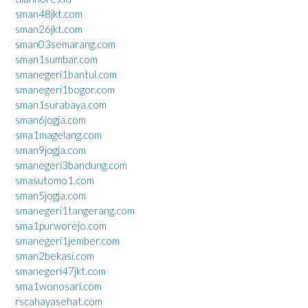
sman48jkt.com
sman26jkt.com
sman03semarang.com
sman1sumbar.com
smanegeri1bantul.com
smanegeri1bogor.com
sman1surabaya.com
sman6jogja.com
sma1magelang.com
sman9jogja.com
smanegeri3bandung.com
smasutomo1.com
sman5jogja.com
smanegeri1tangerang.com
sma1purworejo.com
smanegeri1jember.com
sman2bekasi.com
smanegeri47jkt.com
sma1wonosari.com
rscahayasehat.com