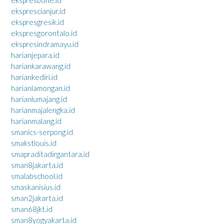
eksprescianjur.id
ekspresgresik.id
ekspresgorontalo.id
ekspresindramayu.id
harianjepara.id
hariankarawang.id
hariankediri.id
harianlamongan.id
harianlumajang.id
harianmajalengka.id
harianmalang.id
smanics-serpong.id
smakstlouis.id
smapraditadirgantara.id
sman8jakarta.id
smalabschool.id
smaskanisius.id
sman2jakarta.id
sman68jkt.id
sman8yogyakarta.id