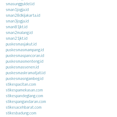
smasungguldel.id
sman1jogja.id
sman28dkijakarta.id
sman3jogja.id
sman81jkt.id
sman2malang.id
sman21jkt.id
puskesmasjakut.id
puskesmasmampang.id
puskesmaspancoran.id
puskesmasmenteng.id
puskesmassenen.id
puskesmaskramatjati.id
puskesmasngambeg.id
stikespacitan.com
stikespamekasan.com
stikespandeglang.com
stikespangandaran.com
stikesacehbarat.com
stikesbadung.com