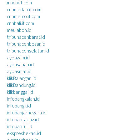
mnctv.it.com
cnnmedan.it.com
cnnmetro.it.com
cnnbali.it.com
meulaboh.id
tribunacehbarat.id
tribunacehbesar.id
tribunacehselatan.id
ayoagam.id
ayoasahan.id
ayoasmat.id
klikBalangan.id
klikBandung.id
klikbanggai.id
infobangkalan.id
infobangli.id
infobanjarnegara.id
infobantaeng.id
infobantul.id
ekspresbekasi.id
ekspresbone.id