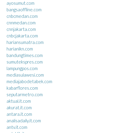
ayosumut.com
bangsaoffline.com
cnbcmedan.com
cnnmedan.com
cnnjakarta.com
cnbcjakarta.com
hariansumatra.com
harianikn.com
bandungtimes.com
sumutekspres.com
lampungpos.com
mediasulawesi.com
mediajabodetabek.com
kabarflores.com
seputarmetro.com
aktual.it.com
akurat.it.com
antara.it.com
analisadaily.it.com
antv.it.com