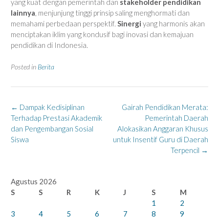
yang kuat dengan pemerintah dan
stakeholder pendidikan
lainnya
, menjunjung tinggi prinsip saling menghormati dan
memahami perbedaan perspektif.
Sinergi
yang harmonis akan
menciptakan iklim yang kondusif bagi inovasi dan kemajuan
pendidikan di Indonesia.
Posted in
Berita
Post
←
Dampak Kedisiplinan
Gairah Pendidikan Merata:
navigation
Terhadap Prestasi Akademik
Pemerintah Daerah
dan Pengembangan Sosial
Alokasikan Anggaran Khusus
Siswa
untuk Insentif Guru di Daerah
Terpencil
→
Agustus 2026
S
S
R
K
J
S
M
1
2
3
4
5
6
7
8
9