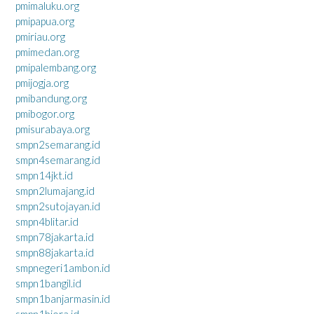
pmimaluku.org
pmipapua.org
pmiriau.org
pmimedan.org
pmipalembang.org
pmijogja.org
pmibandung.org
pmibogor.org
pmisurabaya.org
smpn2semarang.id
smpn4semarang.id
smpn14jkt.id
smpn2lumajang.id
smpn2sutojayan.id
smpn4blitar.id
smpn78jakarta.id
smpn88jakarta.id
smpnegeri1ambon.id
smpn1bangil.id
smpn1banjarmasin.id
smpn1biora.id