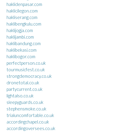
haklidenpasar.com
haklicilegon.com
hakliserang.com
haklibengkulu.com
haklijogja.com
haklijambi.com
haklibandung.com
haklibekasi.com
haklibogor.com
perfectperson.co.uk
tourmusicfest.co.uk
strongdemocracy.co.uk
dronetotal.co.uk
partycurrent.co.uk
lightalso.co.uk
sleepyguards.co.uk
stephensmoke.co.uk
trialuncomfortable.co.uk
accordingchapel.co.uk
accordingoversees.co.uk