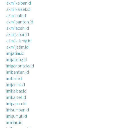
akmilkalbar.id
akmilkalsel.id
akmilbali.id
akmilbanten.id
akmilaceh.id
akmiljabar.id
akmiljateng.id
akmiljatim.id
imijatim.id
imijateng.id
imigorontalo.id
imibanten.id
imibali.id
imijambi.id
imikalbar.id
imikalsel.id
imipapua.id
imisumbar.id
imisumut.id
imiriau.id