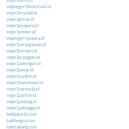
smpnegeri1bobotsari.id
smpn1boyolali.id
smpn1gresik.id
smpn1jayapura.id
smpn1jember.id
smpnegeri1jepara.id
smpn1karanganyar.id
smpn1kendari.id
smpn1kranggan.id
smpn1lamongan.id
smpn1luwuk.id
smpn1madiun.id
smpn1manokwari.id
smpn1narmada.id
smpn1pacitan.id
smpn1padang.id
smpn1pailangga.id
haklijakarta.com
haklilangsa.com
haklisabang.com