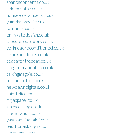
spanosconcerns.co.uk
telecomblue.co.uk
house-of-hampers.co.uk
yumekanzashi.co.uk
fatnanas.co.uk
emilykatedesign.co.uk
crossfelloutdoors.co.uk
yorkroadreconditioned.co.uk
rfrankoutdoors.co.uk
teaparentrepeat.co.uk
thegenerationhub.co.uk
talkingmagpie.co.uk
humancotton.co.uk
newdawndigitals.co.uk
saintfelice.co.uk
mrjapparel.co.uk
kinkycatalog.co.uk
thefaciahub.co.uk
yayasanbinabakti.com
paudtunasbangsa.com
smkal-amin.com