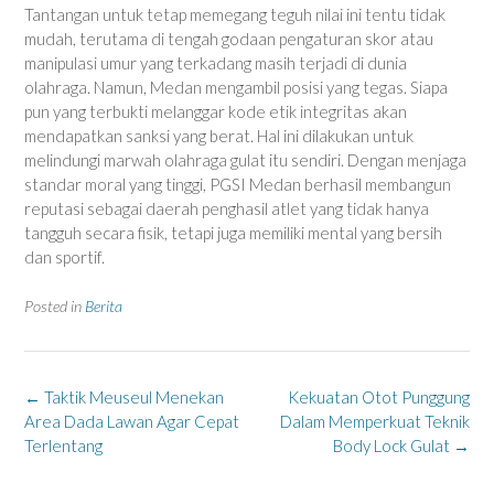
Tantangan untuk tetap memegang teguh nilai ini tentu tidak
mudah, terutama di tengah godaan pengaturan skor atau
manipulasi umur yang terkadang masih terjadi di dunia
olahraga. Namun, Medan mengambil posisi yang tegas. Siapa
pun yang terbukti melanggar kode etik integritas akan
mendapatkan sanksi yang berat. Hal ini dilakukan untuk
melindungi marwah olahraga gulat itu sendiri. Dengan menjaga
standar moral yang tinggi, PGSI Medan berhasil membangun
reputasi sebagai daerah penghasil atlet yang tidak hanya
tangguh secara fisik, tetapi juga memiliki mental yang bersih
dan sportif.
Posted in
Berita
Post
←
Taktik Meuseul Menekan
Kekuatan Otot Punggung
navigation
Area Dada Lawan Agar Cepat
Dalam Memperkuat Teknik
Terlentang
Body Lock Gulat
→