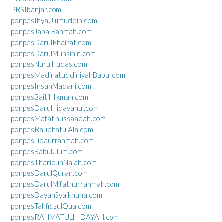
PRSIbanjar.com
ponpesIhyaUlumuddin.com
ponpesJabalRahmah.com
ponpesDarulKhairat.com
ponpesDarulMuhsinin.com
ponpesNurulHudas.com
ponpesMadinatuddiniyahBabul.com
ponpesInsanMadani.com
ponpesBaitilHikmah.com
ponpesDarulHidayahul.com
ponpesMafatihussaadah.com
ponpesRaudhatulAla.com
ponpesLiqaurrahmah.com
ponpesBabulUlum.com
ponpesThariqunNajah.com
ponpesDarulQuran.com
ponpesDarulMifathurrahmah.com
ponpesDayahSyaikhuna.com
ponpesTahfidzulQua.com
ponpesRAHMATULHIDAYAH.com