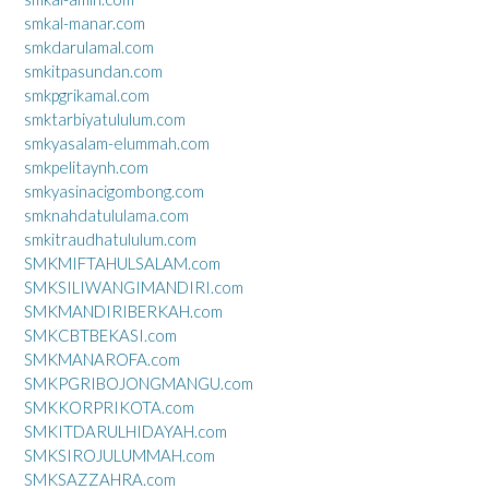
smkal-manar.com
smkdarulamal.com
smkitpasundan.com
smkpgrikamal.com
smktarbiyatululum.com
smkyasalam-elummah.com
smkpelitaynh.com
smkyasinacigombong.com
smknahdatululama.com
smkitraudhatululum.com
SMKMIFTAHULSALAM.com
SMKSILIWANGIMANDIRI.com
SMKMANDIRIBERKAH.com
SMKCBTBEKASI.com
SMKMANAROFA.com
SMKPGRIBOJONGMANGU.com
SMKKORPRIKOTA.com
SMKITDARULHIDAYAH.com
SMKSIROJULUMMAH.com
SMKSAZZAHRA.com