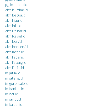
pgsimanado.id
akmilsumbar.id
akmilpapua.id
akmilriau.id
akmilntt.id
akmilkalbar.id
akmilkalsel.id
akmilbali.id
akmilbanten.id
akmilaceh.id
akmiljabar.id
akmiljateng.id
akmiljatim.id
imijatim.id
imijateng.id
imigorontalo.id
imibanten.id
imibali.id
imijambi.id
imikalbar.id