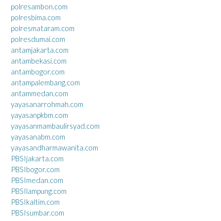
polresambon.com
polresbima.com
polresmataram.com
polresdumai.com
antamjakarta.com
antambekasi.com
antambogor.com
antampalembang.com
antammedan.com
yayasanarrohmah.com
yayasanpkbm.com
yayasanmambaulirsyad.com
yayasanabm.com
yayasandharmawanita.com
PBSIjakarta.com
PBSIbogor.com
PBSImedan.com
PBSIlampung.com
PBSIkaltim.com
PBSIsumbar.com