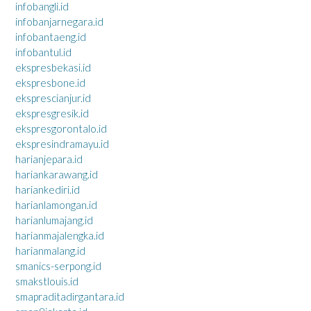
infobangli.id
infobanjarnegara.id
infobantaeng.id
infobantul.id
ekspresbekasi.id
ekspresbone.id
eksprescianjur.id
ekspresgresik.id
ekspresgorontalo.id
ekspresindramayu.id
harianjepara.id
hariankarawang.id
hariankediri.id
harianlamongan.id
harianlumajang.id
harianmajalengka.id
harianmalang.id
smanics-serpong.id
smakstlouis.id
smapraditadirgantara.id