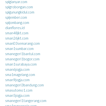
spigianyar.com
spigrobongan.com
spigunungkidul.com
spijember.com
spijombang.com
dianflores.id
sman48jkt.com
sman26jkt.com
sman03semarang.com
sman1sumbar.com
smanegeri1bantul.com
smanegeri1bogor.com
sman1surabaya.com
sman6jogja.com
sma1magelang.com
sman9jogja.com
smanegeri3bandung.com
smasutomo1.com
sman5jogja.com
smanegeri1tangerang.com
sma1purworejo.com