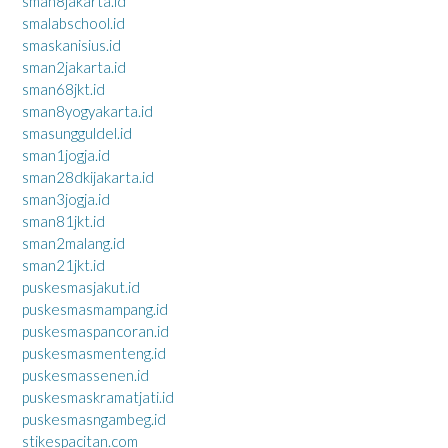
sman8jakarta.id
smalabschool.id
smaskanisius.id
sman2jakarta.id
sman68jkt.id
sman8yogyakarta.id
smasungguldel.id
sman1jogja.id
sman28dkijakarta.id
sman3jogja.id
sman81jkt.id
sman2malang.id
sman21jkt.id
puskesmasjakut.id
puskesmasmampang.id
puskesmaspancoran.id
puskesmasmenteng.id
puskesmassenen.id
puskesmaskramatjati.id
puskesmasngambeg.id
stikespacitan.com