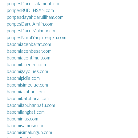
ponpesDarussalamnuh.com
ponpesBUDiIHSAN.com
ponpesdayahdarulilham.com
ponpesDarulAmilin.com
ponpesDarulMakmur.com
ponpesNurulYaqintengku.com
bapomiacehbarat.com
bapomiacehbesar.com
bapomiacehtimur.com
bapomibireuen.com
bapomigayolues.com
bapomipidie.com
bapomisimeulue.com
bapomiasahan.com
bapomibatubara.com
bapomilabuhanbatu.com
bapomilangkat.com
bapominias.com
bapomisamosir.com
bapomisimalungun.com