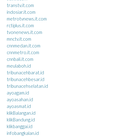
transtv.it.com
indosiar.it.com
metrotvnews.it.com
rctiplus.it.com
tvonenews.it.com
mnctv.it.com
cnnmedan.it.com
cnnmetro.it.com
cnnbali.it.com
meulaboh.id
tribunacehbarat.id
tribunacehbesar.id
tribunacehselatan.id
ayoagam.id
ayoasahan.id
ayoasmat.id
klikBalangan.id
klikBandung.id
klikbanggai.id
infobangkalan.id