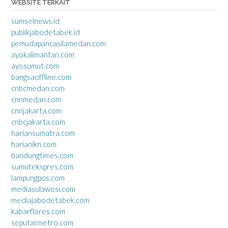
WEBSITE TERKAIT
sumselnews.id
publikjabodetabek.id
pemudapancasilamedan.com
ayokalimantan.com
ayosumut.com
bangsaoffline.com
cnbcmedan.com
cnnmedan.com
cnnjakarta.com
cnbcjakarta.com
hariansumatra.com
harianikn.com
bandungtimes.com
sumutekspres.com
lampungpos.com
mediasulawesi.com
mediajabodetabek.com
kabarflores.com
seputarmetro.com