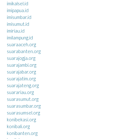
imikalsel.id
imipapua.id
imisumbar.id
imisumut.id
imiriau.id
imilampung.id
suaraaceh.org
suarabanten.org
suarajogja.org
suarajambi.org
suarajabar.org
suarajatim.org
suarajateng.org
suarariau.org
suarasumut.org
suarasumbar.org
suarasumsel.org
konibekasi.org
konibali.org
konibanten.org