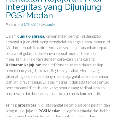
Integritas yang Dijunjung
PGSI Medan
Posted on
31/01/2026
by
admin
Dalam
dunia olahraga
, kemenangan sering kali dianggap
sebagai tujuan akhir yang menghalalkan segala cara. Namun, di
Medan, sebuah filosofi mendalam sedang ditanamkan kepada
para atlet gulat muda. Bahwa sebuah medali tidak akan
memiliki nilai jika diraih dengan cara-cara yang curang.
Kekuatan kejujuran
menjadi fondasi utama dalam setiap
pembinaan yang dilakukan. Bagi masyarakat Medan yang
dikenal lugas dan apa adanya, olahraga gulat adalah cerminan
dari jati diri yang jujur. Di atas matras, tidak ada tempat untuk
bersembunyi di balik kata-kata; semua yang terlihat adalah
hasil nyata dari kerja keras dan kejujuran dalam berlatih.
Prinsip
integritas
ini dijaga sangat ketat oleh para pelatih dan
pengurus di jajaran
PGSI Medan
. Integritas dimulai dari hal-hal
kecil, seperti disiplin berat badan saat timbang badan,