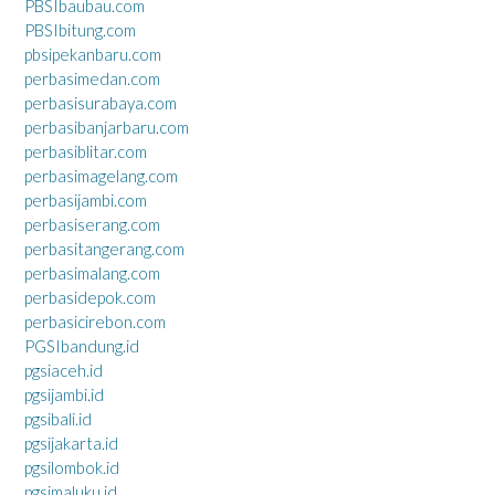
PBSIbaubau.com
PBSIbitung.com
pbsipekanbaru.com
perbasimedan.com
perbasisurabaya.com
perbasibanjarbaru.com
perbasiblitar.com
perbasimagelang.com
perbasijambi.com
perbasiserang.com
perbasitangerang.com
perbasimalang.com
perbasidepok.com
perbasicirebon.com
PGSIbandung.id
pgsiaceh.id
pgsijambi.id
pgsibali.id
pgsijakarta.id
pgsilombok.id
pgsimaluku.id