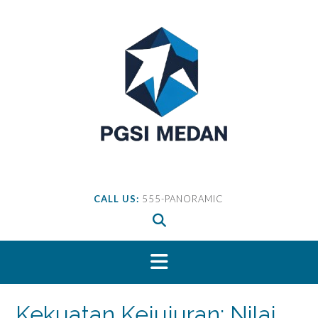
Skip
to
content
CALL US:
555-PANORAMIC
Kekuatan Kejujuran: Nilai