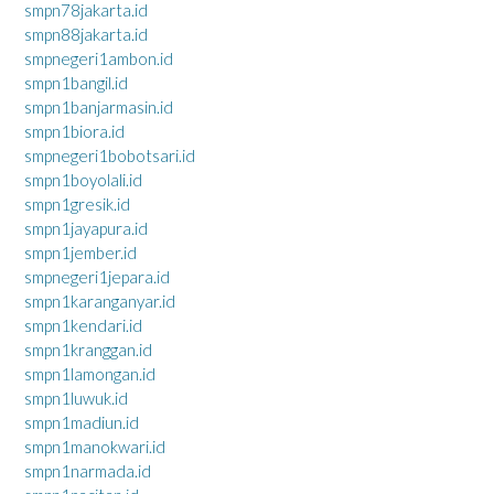
smpn78jakarta.id
smpn88jakarta.id
smpnegeri1ambon.id
smpn1bangil.id
smpn1banjarmasin.id
smpn1biora.id
smpnegeri1bobotsari.id
smpn1boyolali.id
smpn1gresik.id
smpn1jayapura.id
smpn1jember.id
smpnegeri1jepara.id
smpn1karanganyar.id
smpn1kendari.id
smpn1kranggan.id
smpn1lamongan.id
smpn1luwuk.id
smpn1madiun.id
smpn1manokwari.id
smpn1narmada.id