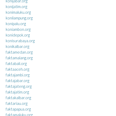
konijabar.org
konijatim.org
konimaluku.org
konilampung.org
konipalu.org
koniambon.org
konidepok.org
konisurabaya.org
konikalbar.org
faktamedan.org
faktamalang.org
faktabali.org
faktaaceh.org
faktajambi.org
faktajabar.org
faktajateng.org
faktajatim.org
faktakalbar.org
faktariau.org
faktapapua.org
faktamaluku.org