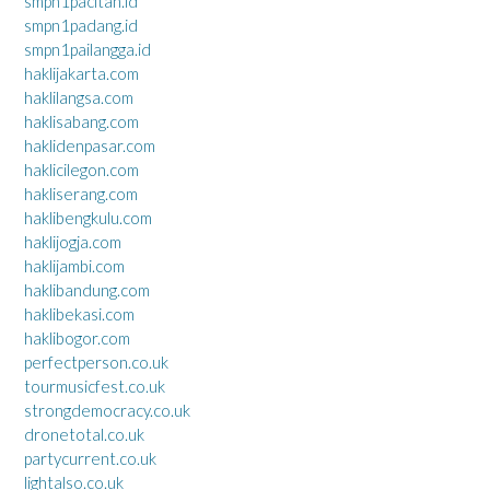
smpn1pacitan.id
smpn1padang.id
smpn1pailangga.id
haklijakarta.com
haklilangsa.com
haklisabang.com
haklidenpasar.com
haklicilegon.com
hakliserang.com
haklibengkulu.com
haklijogja.com
haklijambi.com
haklibandung.com
haklibekasi.com
haklibogor.com
perfectperson.co.uk
tourmusicfest.co.uk
strongdemocracy.co.uk
dronetotal.co.uk
partycurrent.co.uk
lightalso.co.uk