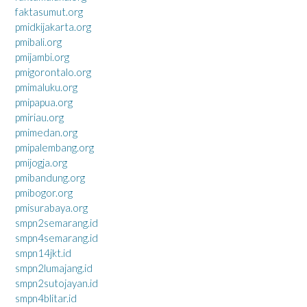
faktasumut.org
pmidkijakarta.org
pmibali.org
pmijambi.org
pmigorontalo.org
pmimaluku.org
pmipapua.org
pmiriau.org
pmimedan.org
pmipalembang.org
pmijogja.org
pmibandung.org
pmibogor.org
pmisurabaya.org
smpn2semarang.id
smpn4semarang.id
smpn14jkt.id
smpn2lumajang.id
smpn2sutojayan.id
smpn4blitar.id