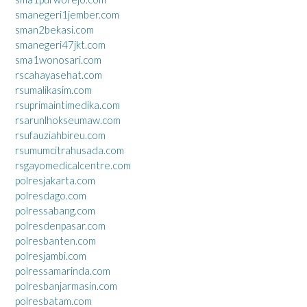
smanegeri1jember.com
sman2bekasi.com
smanegeri47jkt.com
sma1wonosari.com
rscahayasehat.com
rsumalikasim.com
rsuprimaintimedika.com
rsarunlhokseumaw.com
rsufauziahbireu.com
rsumumcitrahusada.com
rsgayomedicalcentre.com
polresjakarta.com
polresdago.com
polressabang.com
polresdenpasar.com
polresbanten.com
polresjambi.com
polressamarinda.com
polresbanjarmasin.com
polresbatam.com