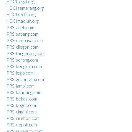
HDCItegal.org
HDCIsemarang.org
HDCIkediri.org
HDCImadiun.org
PRSIaceh.com
PRSIsabang.com
PRSIdenpasar.com
PRSIcilegon.com
PRSItangerang.com
PRSIserang.com
PRSIbengkulu.com
PRSIjogja.com
PRSIgorontalo.com
PRSIjambi.com
PRSIbandung.com
PRSIbekasi.com
PRSIbogor.com
PRSIcimahi.com
PRSIcirebon.com
PRSIdepok.com
PRSIsukabumi.com