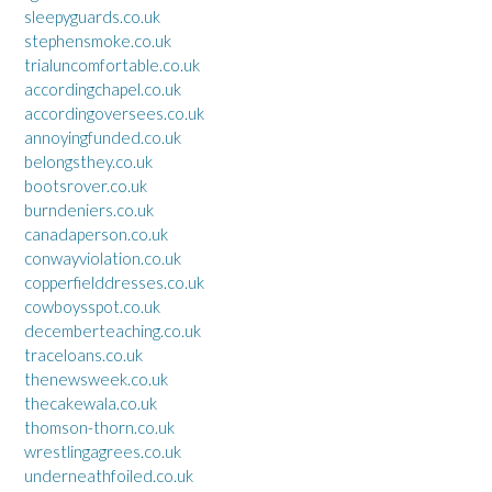
sleepyguards.co.uk
stephensmoke.co.uk
trialuncomfortable.co.uk
accordingchapel.co.uk
accordingoversees.co.uk
annoyingfunded.co.uk
belongsthey.co.uk
bootsrover.co.uk
burndeniers.co.uk
canadaperson.co.uk
conwayviolation.co.uk
copperfielddresses.co.uk
cowboysspot.co.uk
decemberteaching.co.uk
traceloans.co.uk
thenewsweek.co.uk
thecakewala.co.uk
thomson-thorn.co.uk
wrestlingagrees.co.uk
underneathfoiled.co.uk