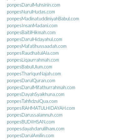
ponpesDarulMuhsinin.com
ponpesNurulHudas.com
ponpesMadinatuddiniyahBabul.com
ponpesInsanMadani.com
ponpesBaitilHikmah.com
ponpesDarulHidayahul.com
ponpesMafatihussaadah.com
ponpesRaudhatulAla.com
ponpesLiqaurrahmah.com
ponpesBabulUlum.com
ponpesThariqunNajah.com
ponpesDarulQuran.com
ponpesDarulMifathurrahmah.com
ponpesDayahSyaikhuna.com
ponpesTahfidzulQua.com
ponpesRAHMATULHIDAYAH.com
ponpesDarussalamnuh.com
ponpesBUDiIHSAN.com
ponpesdayahdarulilham.com
ponpesDarulAmilin.com