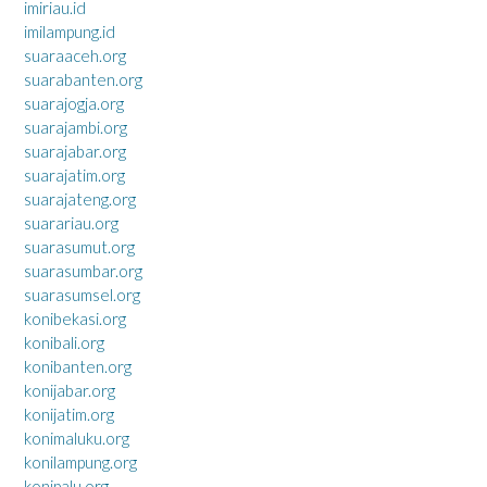
imiriau.id
imilampung.id
suaraaceh.org
suarabanten.org
suarajogja.org
suarajambi.org
suarajabar.org
suarajatim.org
suarajateng.org
suarariau.org
suarasumut.org
suarasumbar.org
suarasumsel.org
konibekasi.org
konibali.org
konibanten.org
konijabar.org
konijatim.org
konimaluku.org
konilampung.org
konipalu.org