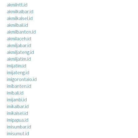
akmilntt.id
akmilkalbar.id
akmilkalsel.id
akmilbali.id
akmilbanten.id
akmilaceh.id
akmiljabar.id
akmiljateng.id
akmiljatim.id
imijatim.id
imijateng.id
imigorontalo.id
imibanten.id
imibali.id
imijambi.id
imikalbar.id
imikalsel.id
imipapua.id
imisumbar.id
imisumut.id