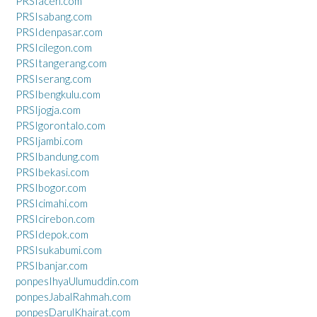
PRSIaceh.com
PRSIsabang.com
PRSIdenpasar.com
PRSIcilegon.com
PRSItangerang.com
PRSIserang.com
PRSIbengkulu.com
PRSIjogja.com
PRSIgorontalo.com
PRSIjambi.com
PRSIbandung.com
PRSIbekasi.com
PRSIbogor.com
PRSIcimahi.com
PRSIcirebon.com
PRSIdepok.com
PRSIsukabumi.com
PRSIbanjar.com
ponpesIhyaUlumuddin.com
ponpesJabalRahmah.com
ponpesDarulKhairat.com