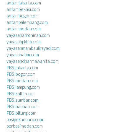
antamjakarta.com
antambekasi.com
antambogor.com
antampalembang.com
antammedan.com
yayasanarrohmah.com
yayasanpkbm.com
yayasanmambaulirsyad.com
yayasanabm.com
yayasandharmawanita.com
PBSIjakarta.com
PBSIbogor.com
PBSImedan.com
PBSIlampung.com
PBSIkaltim.com
PBSIsumbar.com
PBSIbaubau.com
PBSIbitung.com
pbsipekanbaru.com
perbasimedan.com