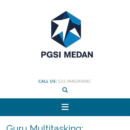
Skip
to
content
CALL US:
555-PANORAMIC
Guru Multitasking: