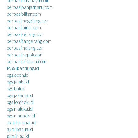
perbasisurabaya.com
perbasibanjarbaru.com
perbasiblitar.com
perbasimagelang.com
perbasijambi.com
perbasiserang.com
perbasitangerang.com
perbasimalang.com
perbasidepok.com
perbasicirebon.com
PGSIbandung.id
pgsiaceh.id
pgsijambi.id
pgsibali.id
pgsijakarta.id
pgsilombok.id
pgsimaluku.id
pgsimanado.id
akmilsumbar.id
akmilpapua.id
akmilriau.id