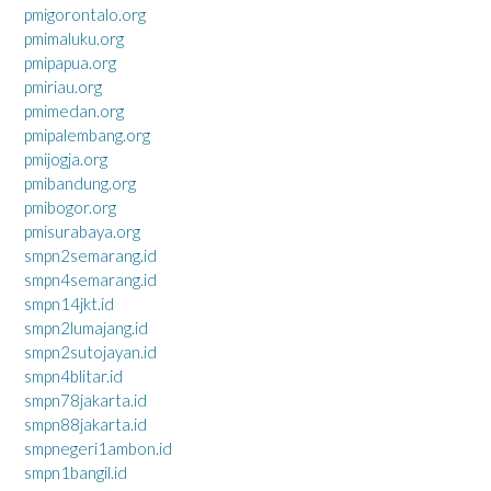
pmigorontalo.org
pmimaluku.org
pmipapua.org
pmiriau.org
pmimedan.org
pmipalembang.org
pmijogja.org
pmibandung.org
pmibogor.org
pmisurabaya.org
smpn2semarang.id
smpn4semarang.id
smpn14jkt.id
smpn2lumajang.id
smpn2sutojayan.id
smpn4blitar.id
smpn78jakarta.id
smpn88jakarta.id
smpnegeri1ambon.id
smpn1bangil.id