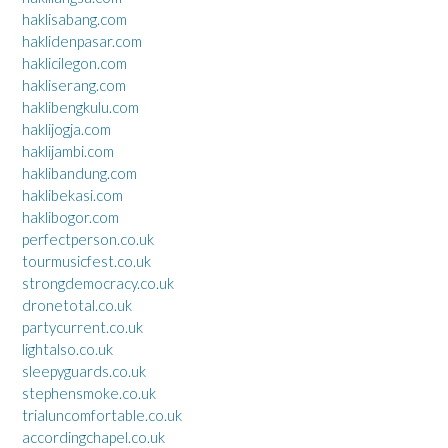
haklisabang.com
haklidenpasar.com
haklicilegon.com
hakliserang.com
haklibengkulu.com
haklijogja.com
haklijambi.com
haklibandung.com
haklibekasi.com
haklibogor.com
perfectperson.co.uk
tourmusicfest.co.uk
strongdemocracy.co.uk
dronetotal.co.uk
partycurrent.co.uk
lightalso.co.uk
sleepyguards.co.uk
stephensmoke.co.uk
trialuncomfortable.co.uk
accordingchapel.co.uk