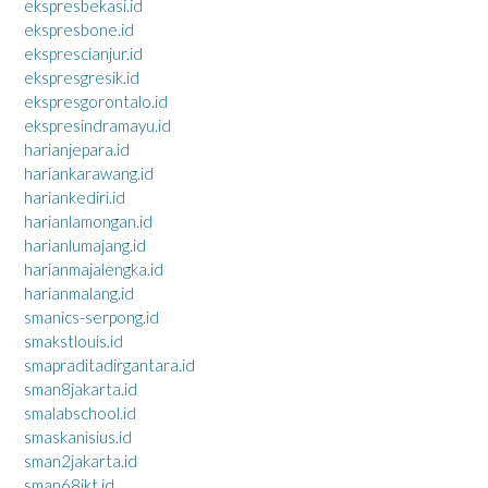
ekspresbekasi.id
ekspresbone.id
eksprescianjur.id
ekspresgresik.id
ekspresgorontalo.id
ekspresindramayu.id
harianjepara.id
hariankarawang.id
hariankediri.id
harianlamongan.id
harianlumajang.id
harianmajalengka.id
harianmalang.id
smanics-serpong.id
smakstlouis.id
smapraditadirgantara.id
sman8jakarta.id
smalabschool.id
smaskanisius.id
sman2jakarta.id
sman68jkt.id