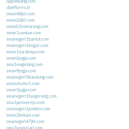
spijombang.com
dianflores.id
sman48jkt.com
sman26jkt.com
sman03semarang.com
sman1sumbar.com
smanegeri1bantul.com
smanegeri1bogor.com
sman1surabaya.com
sman6jogja.com
sma1magelang.com
sman9jogja.com
smanegeri3bandung.com
smasutomo1.com
sman5jogja.com
smanegeri1tangerang.com
sma1purworejo.com
smanegeri1jember.com
sman2bekasi.com
smanegeri47jkt.com
sma1wonosari.com