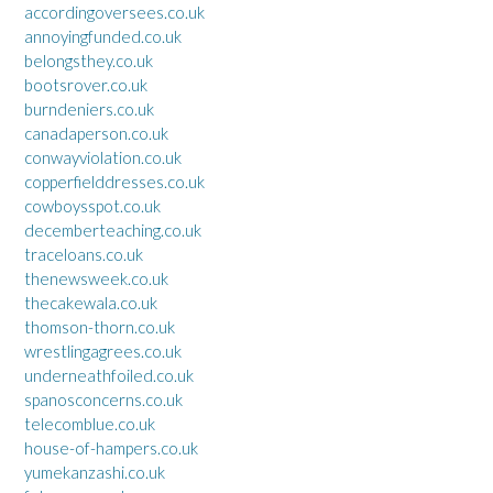
accordingoversees.co.uk
annoyingfunded.co.uk
belongsthey.co.uk
bootsrover.co.uk
burndeniers.co.uk
canadaperson.co.uk
conwayviolation.co.uk
copperfielddresses.co.uk
cowboysspot.co.uk
decemberteaching.co.uk
traceloans.co.uk
thenewsweek.co.uk
thecakewala.co.uk
thomson-thorn.co.uk
wrestlingagrees.co.uk
underneathfoiled.co.uk
spanosconcerns.co.uk
telecomblue.co.uk
house-of-hampers.co.uk
yumekanzashi.co.uk