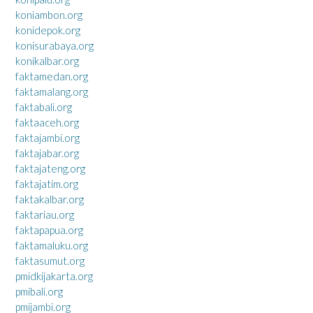
koniambon.org
konidepok.org
konisurabaya.org
konikalbar.org
faktamedan.org
faktamalang.org
faktabali.org
faktaaceh.org
faktajambi.org
faktajabar.org
faktajateng.org
faktajatim.org
faktakalbar.org
faktariau.org
faktapapua.org
faktamaluku.org
faktasumut.org
pmidkijakarta.org
pmibali.org
pmijambi.org