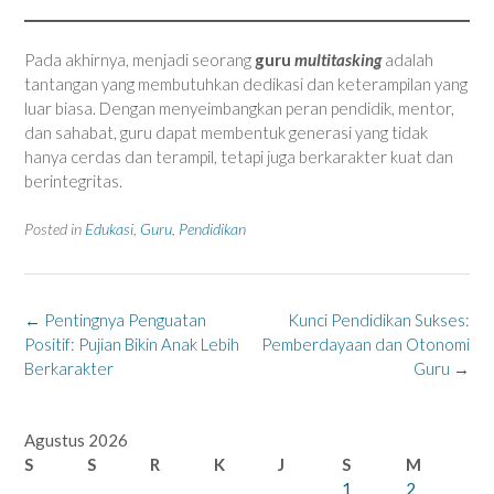
Pada akhirnya, menjadi seorang
guru
multitasking
adalah
tantangan yang membutuhkan dedikasi dan keterampilan yang
luar biasa. Dengan menyeimbangkan peran pendidik, mentor,
dan sahabat, guru dapat membentuk generasi yang tidak
hanya cerdas dan terampil, tetapi juga berkarakter kuat dan
berintegritas.
Posted in
Edukasi
,
Guru
,
Pendidikan
Post
←
Pentingnya Penguatan
Kunci Pendidikan Sukses:
navigation
Positif: Pujian Bikin Anak Lebih
Pemberdayaan dan Otonomi
Berkarakter
Guru
→
Agustus 2026
S
S
R
K
J
S
M
1
2