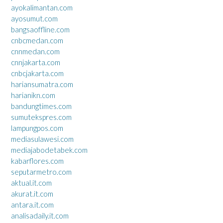
ayokalimantan.com
ayosumut.com
bangsaoffline.com
cnbcmedan.com
cnnmedan.com
cnnjakarta.com
cnbcjakarta.com
hariansumatra.com
harianikn.com
bandungtimes.com
sumutekspres.com
lampungpos.com
mediasulawesi.com
mediajabodetabek.com
kabarflores.com
seputarmetro.com
aktual.it.com
akurat.it.com
antara.it.com
analisadaily.it.com