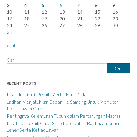
3
4
5
6
7
8
9
10
11
12
13
14
15
16
17
18
19
20
21
22
23
24
25
26
27
28
29
30
31
« Jul
Cari
Cari
RECENT POSTS
Kisah Inspiratif Peraih Medali Emas Gulat
Latihan Menjatuhkan Badan Ke Samping Untuk Memutar
Posisi Lawan Gulat
Pentingnya Kelenturan Tubuh dalam Pertarungan Matras
Pelatihan Teknik Gulat Stand-Up Latihan Bantingan Kunci
Leher Serta Ketiak Lawan