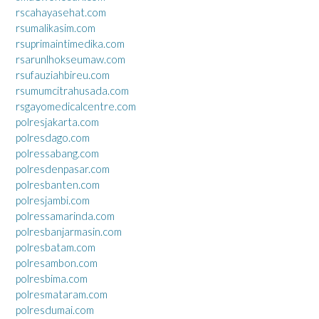
rscahayasehat.com
rsumalikasim.com
rsuprimaintimedika.com
rsarunlhokseumaw.com
rsufauziahbireu.com
rsumumcitrahusada.com
rsgayomedicalcentre.com
polresjakarta.com
polresdago.com
polressabang.com
polresdenpasar.com
polresbanten.com
polresjambi.com
polressamarinda.com
polresbanjarmasin.com
polresbatam.com
polresambon.com
polresbima.com
polresmataram.com
polresdumai.com