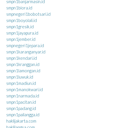
smpn1banjarmasin.id
smpn1biora.id
smpnegeri1bobotsari.id
smpn1boyolali.id
smpn1gresik.id
smpn1jayapura.id
smpn1jember.id
smpnegeri1jepara.id
smpn1karanganyar.id
smpn1kendari.id
smpn1kranggan.id
smpn1lamongan.id
smpn1luwuk.id
smpn1madiun.id
smpn1manokwari.id
smpn1narmada.id
smpn1pacitan.id
smpn1padang.id
smpn1pailangga.id
haklijakarta.com
haklilangsa.com