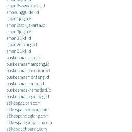
sman8yogyakarta.id
smasungguldel.id
sman1jogja.id
sman28dkijakarta.id
sman3jogja.id
sman81jkt.id
sman2malang.id
sman21jkt.id
puskesmasjakut.id
puskesmasmampang.id
puskesmaspancoran.id
puskesmasmenteng.id
puskesmassenen.id
puskesmaskramatjati.id
puskesmasngambeg.id
stikespacitan.com
stikespamekasan.com
stikespandeglang.com
stikespangandaran.com
stikesacehbarat.com