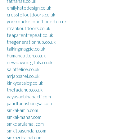
fatnanas.co.uk
emilykatedesign.co.uk
crossfelloutdoors.co.uk
yorkroadreconditioned.co.uk
rfrankoutdoors.co.uk
teaparentrepeat.co.uk
thegenerationhub.co.uk
talkingmagpie.co.uk
humancotton.co.uk
newdawndigitals.co.uk
saintfelice.co.uk
mrjapparel.co.uk
kinkycatalog.co.uk
thefaciahub.co.uk
yayasanbinabakti.com
paudtunasbangsa.com
smkal-amin.com
smkal-manar.com
smkdarulamal.com
smkitpasundan.com
smkpgrikamal.com