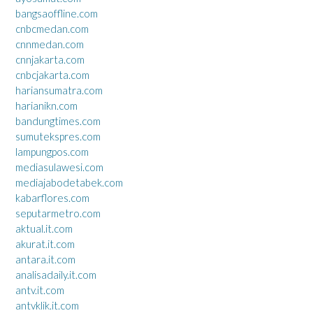
bangsaoffline.com
cnbcmedan.com
cnnmedan.com
cnnjakarta.com
cnbcjakarta.com
hariansumatra.com
harianikn.com
bandungtimes.com
sumutekspres.com
lampungpos.com
mediasulawesi.com
mediajabodetabek.com
kabarflores.com
seputarmetro.com
aktual.it.com
akurat.it.com
antara.it.com
analisadaily.it.com
antv.it.com
antvklik.it.com