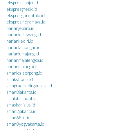
eksprescianjur.id
ekspresgresik.id
ekspresgorontalo.id
ekspresindramayu.id
harianjepara.id
hariankarawang.id
hariankediri.id
harianlamongan.id
harianlumajang.id
harianmajalengka.id
harianmalang.id
smanics-serpong.id
smakstlouis.id
smapraditadirgantara.id
sman8jakarta.id
smalabschool.id
smaskanisius.id
sman2jakarta.id
sman68jkt.id
sman8yogyakarta.id