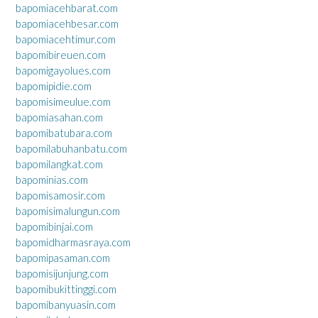
bapomiacehbarat.com
bapomiacehbesar.com
bapomiacehtimur.com
bapomibireuen.com
bapomigayolues.com
bapomipidie.com
bapomisimeulue.com
bapomiasahan.com
bapomibatubara.com
bapomilabuhanbatu.com
bapomilangkat.com
bapominias.com
bapomisamosir.com
bapomisimalungun.com
bapomibinjai.com
bapomidharmasraya.com
bapomipasaman.com
bapomisijunjung.com
bapomibukittinggi.com
bapomibanyuasin.com