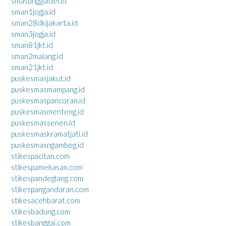
smasungguldel.id
sman1jogja.id
sman28dkijakarta.id
sman3jogja.id
sman81jkt.id
sman2malang.id
sman21jkt.id
puskesmasjakut.id
puskesmasmampang.id
puskesmaspancoran.id
puskesmasmenteng.id
puskesmassenen.id
puskesmaskramatjati.id
puskesmasngambeg.id
stikespacitan.com
stikespamekasan.com
stikespandeglang.com
stikespangandaran.com
stikesacehbarat.com
stikesbadung.com
stikesbanggai.com