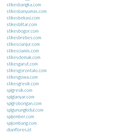
stikesbangka.com
stikesbanyumas.com
stikesbekasi.com
stikesblitar.com
stikesbogor.com
stikesbrebes.com
stikescianjur.com
stikesciamis.com
stikesdemak.com
stikesgarut.com
stikesgorontalo.com
stikesgowa.com
stikesgresik.com
spigresik.com
spigianyar.com
spigrobongan.com
spigunungkidul.com
spijember.com
spijombang.com
dianflores.id