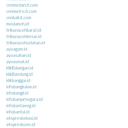
cnnmedan.it.com
cnnmetro.it.com
cnnbali.it.com
meulaboh.id
tribunacehbarat.id
tribunacehbesar.id
tribunacehselatan.id
ayoagam.id
ayoasahan.id
ayoasmat.id
klikBalangan.id
klikBandung.id
klikbanggai.id
infobangkalan.id
infobangli.id
infobanjarnegara.id
infobantaeng.id
infobantul.id
ekspresbekasi.id
ekspresbone.id