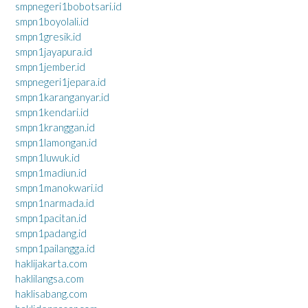
smpnegeri1bobotsari.id
smpn1boyolali.id
smpn1gresik.id
smpn1jayapura.id
smpn1jember.id
smpnegeri1jepara.id
smpn1karanganyar.id
smpn1kendari.id
smpn1kranggan.id
smpn1lamongan.id
smpn1luwuk.id
smpn1madiun.id
smpn1manokwari.id
smpn1narmada.id
smpn1pacitan.id
smpn1padang.id
smpn1pailangga.id
haklijakarta.com
haklilangsa.com
haklisabang.com