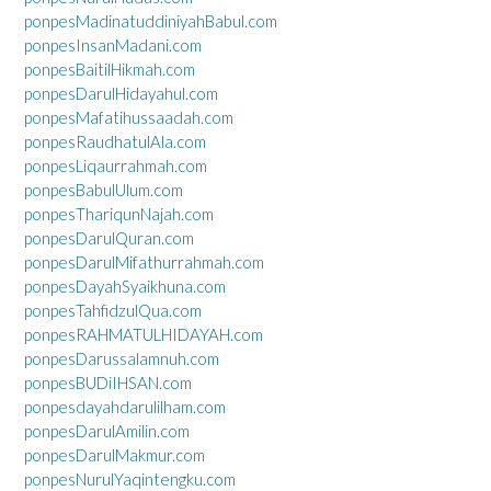
ponpesMadinatuddiniyahBabul.com
ponpesInsanMadani.com
ponpesBaitilHikmah.com
ponpesDarulHidayahul.com
ponpesMafatihussaadah.com
ponpesRaudhatulAla.com
ponpesLiqaurrahmah.com
ponpesBabulUlum.com
ponpesThariqunNajah.com
ponpesDarulQuran.com
ponpesDarulMifathurrahmah.com
ponpesDayahSyaikhuna.com
ponpesTahfidzulQua.com
ponpesRAHMATULHIDAYAH.com
ponpesDarussalamnuh.com
ponpesBUDiIHSAN.com
ponpesdayahdarulilham.com
ponpesDarulAmilin.com
ponpesDarulMakmur.com
ponpesNurulYaqintengku.com