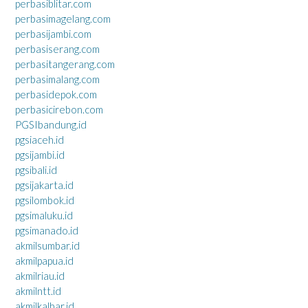
perbasiblitar.com
perbasimagelang.com
perbasijambi.com
perbasiserang.com
perbasitangerang.com
perbasimalang.com
perbasidepok.com
perbasicirebon.com
PGSIbandung.id
pgsiaceh.id
pgsijambi.id
pgsibali.id
pgsijakarta.id
pgsilombok.id
pgsimaluku.id
pgsimanado.id
akmilsumbar.id
akmilpapua.id
akmilriau.id
akmilntt.id
akmilkalbar.id