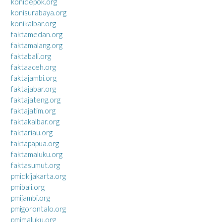
konidepok.org
konisurabaya.org
konikalbar.org
faktamedan.org
faktamalang.org
faktabali.org
faktaaceh.org
faktajambi.org
faktajabar.org
faktajateng.org
faktajatim.org
faktakalbar.org
faktariau.org
faktapapua.org
faktamaluku.org
faktasumut.org
pmidkijakarta.org
pmibali.org
pmijambi.org
pmigorontalo.org
pmimaluku.org