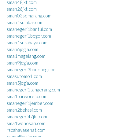
sman48jkt.com
sman26jkt.com
sman03semarang.com
sman1sumbar.com
smanegeri1bantul.com
smanegeri1bogor.com
sman1surabaya.com
sman6jogja.com
sma1magelang.com
sman9jogja.com
smanegeri3bandung.com
smasutomo1.com
sman5jogja.com
smanegeri1tangerang.com
sma1purworejo.com
smanegeri1jember.com
sman2bekasi.com
smanegeri47jkt.com
sma1wonosari.com
rscahayasehat.com
rsumalikasim.com