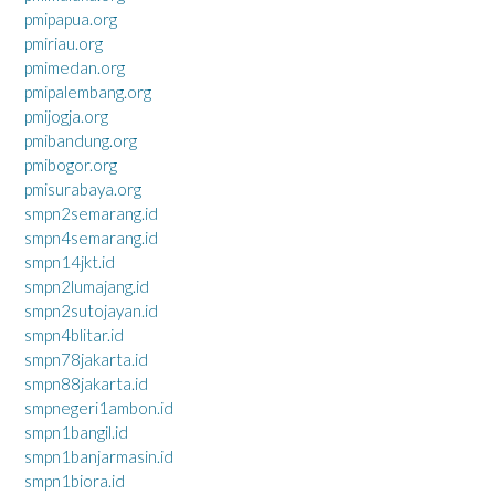
pmipapua.org
pmiriau.org
pmimedan.org
pmipalembang.org
pmijogja.org
pmibandung.org
pmibogor.org
pmisurabaya.org
smpn2semarang.id
smpn4semarang.id
smpn14jkt.id
smpn2lumajang.id
smpn2sutojayan.id
smpn4blitar.id
smpn78jakarta.id
smpn88jakarta.id
smpnegeri1ambon.id
smpn1bangil.id
smpn1banjarmasin.id
smpn1biora.id