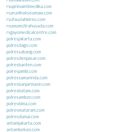
rsuprimaintimedika.com
rsarunlhokseumaw.com
rsufauziahbireu.com
rsumumcitrahusada.com
rsgayomedicalcentre.com
polresjakarta.com
polresdago.com
polressabang.com
polresdenpasar.com
polresbanten.com
polresjambi.com
polressamarinda.com
polresbanjarmasin.com
polresbatam.com
polresambon.com
polresbima.com
polresmataram.com
polresdumai.com
antamjakarta.com
antambekasi.com