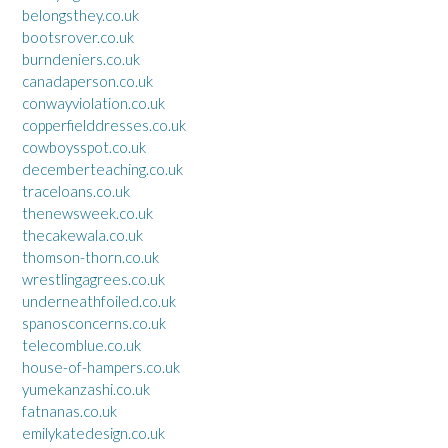
belongsthey.co.uk
bootsrover.co.uk
burndeniers.co.uk
canadaperson.co.uk
conwayviolation.co.uk
copperfielddresses.co.uk
cowboysspot.co.uk
decemberteaching.co.uk
traceloans.co.uk
thenewsweek.co.uk
thecakewala.co.uk
thomson-thorn.co.uk
wrestlingagrees.co.uk
underneathfoiled.co.uk
spanosconcerns.co.uk
telecomblue.co.uk
house-of-hampers.co.uk
yumekanzashi.co.uk
fatnanas.co.uk
emilykatedesign.co.uk