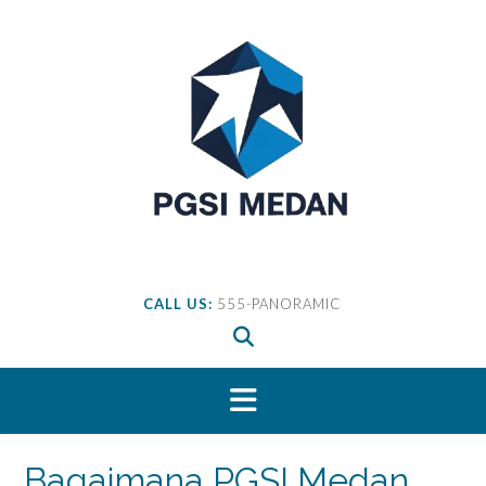
Skip
to
content
CALL US:
555-PANORAMIC
Bagaimana PGSI Medan