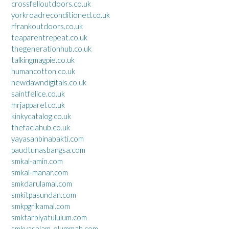
crossfelloutdoors.co.uk
yorkroadreconditioned.co.uk
rfrankoutdoors.co.uk
teaparentrepeat.co.uk
thegenerationhub.co.uk
talkingmagpie.co.uk
humancotton.co.uk
newdawndigitals.co.uk
saintfelice.co.uk
mrjapparel.co.uk
kinkycatalog.co.uk
thefaciahub.co.uk
yayasanbinabakti.com
paudtunasbangsa.com
smkal-amin.com
smkal-manar.com
smkdarulamal.com
smkitpasundan.com
smkpgrikamal.com
smktarbiyatululum.com
smkyasalam-elummah.com