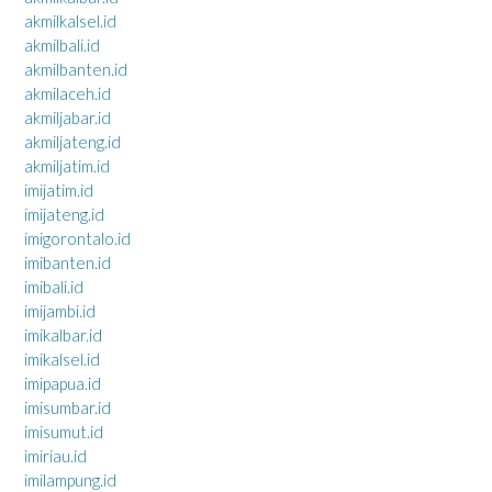
akmilkalsel.id
akmilbali.id
akmilbanten.id
akmilaceh.id
akmiljabar.id
akmiljateng.id
akmiljatim.id
imijatim.id
imijateng.id
imigorontalo.id
imibanten.id
imibali.id
imijambi.id
imikalbar.id
imikalsel.id
imipapua.id
imisumbar.id
imisumut.id
imiriau.id
imilampung.id