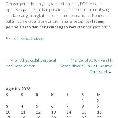
Dengan pendekatan yang komprehensif ini, PGSI Medan
optimis dapat melahirkan pemain-pemain muda berbakat yang
siap bersaing di tingkat nasional dan internasional. Kompetisi
bukan lagi sekadar ajang untuk menang, tetapi juga
ladang
pembelajaran dan pengembangan karakter
bagi para atlet.
Posted in
Berita
,
Olahraga
Post
←
Profil Atlet Gulat Berbakat
Mengenal Sosok Pelatih
navigation
dari Kota Medan
Berdedikasi di Balik Suksesnya
Para Atlet
→
Agustus 2026
S
S
R
K
J
S
M
1
2
3
4
5
6
7
8
9
10
11
12
13
14
15
16
17
18
19
20
21
22
23