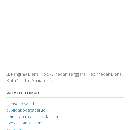
Jl. Panglima Denai No.57, Medan Tenggara, Kec. Medan Denai,
Kota Medan, Sumatera Utara
WEBSITE TERKAIT
sumselnews.id
publikjabodetabek.id
pemudapancasilamedan.com
ayokalimantan.com
ayosumut.com