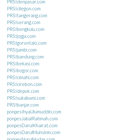
PRSIdenpasar.com
PRSIcilegon.com
PRSItangerang.com
PRSIserang.com
PRSIbengkulu.com
PRSIjogja.com
PRSIgorontalo.com
PRSIjambi.com
PRSIbandung.com
PRSIbekasi.com
PRSIbogor.com
PRSIcimahi.com
PRSIcirebon.com
PRSIdepok.com
PRSIsukabumi.com
PRSIbanjar.com
ponpesIhyaUlumuddin.com
ponpesJabalRahmah.com
ponpesDarulKhairat.com
ponpesDarulMuhsinin.com
ponpesNurulHudas.com