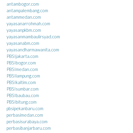
antambogor.com
antampalembang.com
antammedan.com
yayasanarrohmah.com
yayasanpkbm.com
yayasanmambaulirsyad.com
yayasanabm.com
yayasandharmawanita.com
PBSIjakarta.com
PBSIbogor.com
PBSImedan.com
PBSIlampung.com
PBSIkaltim.com
PBSIsumbar.com
PBSIbaubau.com
PBSIbitung.com
pbsipekanbaru.com
perbasimedan.com
perbasisurabaya.com
perbasibanjarbaru.com