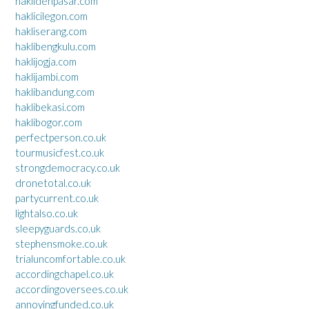
haklidenpasar.com
haklicilegon.com
hakliserang.com
haklibengkulu.com
haklijogja.com
haklijambi.com
haklibandung.com
haklibekasi.com
haklibogor.com
perfectperson.co.uk
tourmusicfest.co.uk
strongdemocracy.co.uk
dronetotal.co.uk
partycurrent.co.uk
lightalso.co.uk
sleepyguards.co.uk
stephensmoke.co.uk
trialuncomfortable.co.uk
accordingchapel.co.uk
accordingoversees.co.uk
annoyingfunded.co.uk