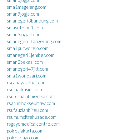
sman6jogja.com
sma1magelang.com
sman9jogja.com
smanegeri3bandung.com
smasutomo1.com
sman5jogja.com
smanegeri1tangerang.com
sma1purworejo.com
smanegeri1jember.com
sman2bekasi.com
smanegeri47jkt.com
sma1wonosari.com
rscahayasehat.com
rsumalikasim.com
rsuprimaintimedika.com
rsarunlhokseumaw.com
rsufauziahbireu.com
rsumumcitrahusada.com
rsgayomedicalcentre.com
polresjakarta.com
polresdago.com