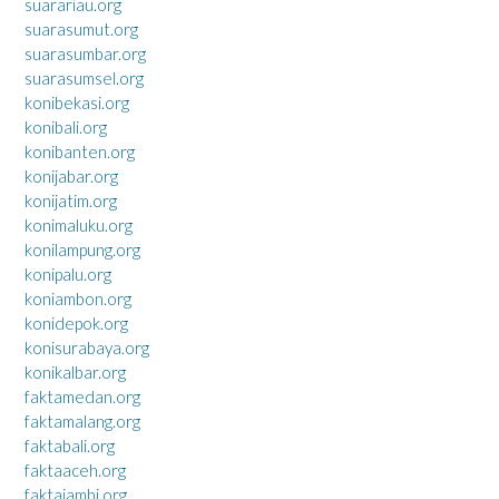
suarariau.org
suarasumut.org
suarasumbar.org
suarasumsel.org
konibekasi.org
konibali.org
konibanten.org
konijabar.org
konijatim.org
konimaluku.org
konilampung.org
konipalu.org
koniambon.org
konidepok.org
konisurabaya.org
konikalbar.org
faktamedan.org
faktamalang.org
faktabali.org
faktaaceh.org
faktajambi.org