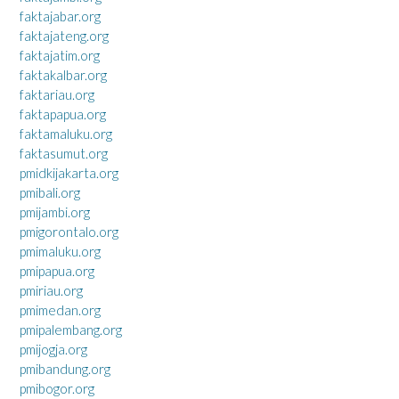
faktajabar.org
faktajateng.org
faktajatim.org
faktakalbar.org
faktariau.org
faktapapua.org
faktamaluku.org
faktasumut.org
pmidkijakarta.org
pmibali.org
pmijambi.org
pmigorontalo.org
pmimaluku.org
pmipapua.org
pmiriau.org
pmimedan.org
pmipalembang.org
pmijogja.org
pmibandung.org
pmibogor.org