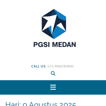
Skip
to
content
CALL US:
555-PANORAMIC
Hari:
9 Agustus 2025