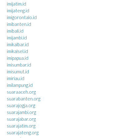
imijatim.id
imijateng.id
imigorontalo.id
imibanten.id
imibali.id
imijambi.id
imikalbar.id
imikalsel.id
imipapua.id
imisumbar.id
imisumut.id
imiriau.id
imilampung.id
suaraaceh.org
suarabanten.org
suarajogja.org
suarajambi.org
suarajabar.org
suarajatim.org
suarajateng.org