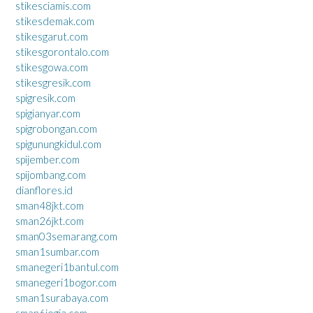
stikesciamis.com
stikesdemak.com
stikesgarut.com
stikesgorontalo.com
stikesgowa.com
stikesgresik.com
spigresik.com
spigianyar.com
spigrobongan.com
spigunungkidul.com
spijember.com
spijombang.com
dianflores.id
sman48jkt.com
sman26jkt.com
sman03semarang.com
sman1sumbar.com
smanegeri1bantul.com
smanegeri1bogor.com
sman1surabaya.com