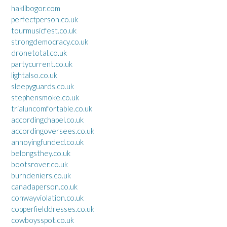
haklibogor.com
perfectperson.co.uk
tourmusicfest.co.uk
strongdemocracy.co.uk
dronetotal.co.uk
partycurrent.co.uk
lightalso.co.uk
sleepyguards.co.uk
stephensmoke.co.uk
trialuncomfortable.co.uk
accordingchapel.co.uk
accordingoversees.co.uk
annoyingfunded.co.uk
belongsthey.co.uk
bootsrover.co.uk
burndeniers.co.uk
canadaperson.co.uk
conwayviolation.co.uk
copperfielddresses.co.uk
cowboysspot.co.uk