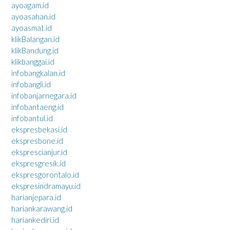
ayoagam.id
ayoasahan.id
ayoasmat.id
klikBalangan.id
klikBandung.id
klikbanggai.id
infobangkalan.id
infobangli.id
infobanjarnegara.id
infobantaeng.id
infobantul.id
ekspresbekasi.id
ekspresbone.id
eksprescianjur.id
ekspresgresik.id
ekspresgorontalo.id
ekspresindramayu.id
harianjepara.id
hariankarawang.id
hariankediri.id