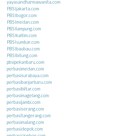
yayasandharmawanita.com
PBSIjakarta.com
PBSIbogor.com
PBSImedan.com
PBSIlampung.com
PBSIkaltim.com
PBSIsumbar.com
PBSIbaubau.com
PBSIbitung.com
pbsipekanbaru.com
perbasimedan.com
perbasisurabaya.com
perbasibanjarbaru.com
perbasiblitar.com
perbasimagelang.com
perbasijambi.com
perbasiserang.com
perbasitangerang.com
perbasimalang.com
perbasidepok.com
perbasicirebon.com