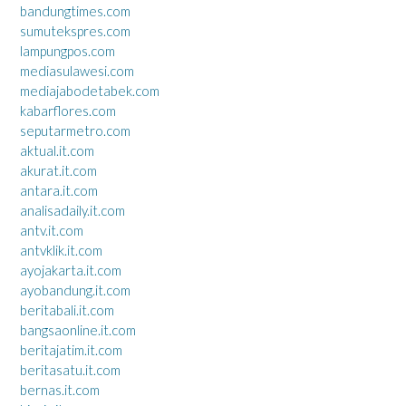
bandungtimes.com
sumutekspres.com
lampungpos.com
mediasulawesi.com
mediajabodetabek.com
kabarflores.com
seputarmetro.com
aktual.it.com
akurat.it.com
antara.it.com
analisadaily.it.com
antv.it.com
antvklik.it.com
ayojakarta.it.com
ayobandung.it.com
beritabali.it.com
bangsaonline.it.com
beritajatim.it.com
beritasatu.it.com
bernas.it.com