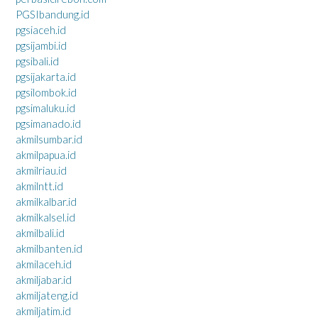
PGSIbandung.id
pgsiaceh.id
pgsijambi.id
pgsibali.id
pgsijakarta.id
pgsilombok.id
pgsimaluku.id
pgsimanado.id
akmilsumbar.id
akmilpapua.id
akmilriau.id
akmilntt.id
akmilkalbar.id
akmilkalsel.id
akmilbali.id
akmilbanten.id
akmilaceh.id
akmiljabar.id
akmiljateng.id
akmiljatim.id