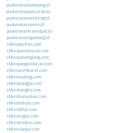
puskesmasmampang.id
puskesmaspancoran.id
puskesmasmenteng.id
puskesmassenen.id
puskesmaskramatjati.id
puskesmasngambeg.id
stikespacitan.com
stikespamekasan.com
stikespandeglang.com
stikespangandaran.com
stikesacehbarat.com
stikesbadung.com
stikesbanggai.com
stikesbangka.com
stikesbanyumas.com
stikesbekasi.com
stikesblitar.com
stikesbogor.com
stikesbrebes.com
stikescianjur.com