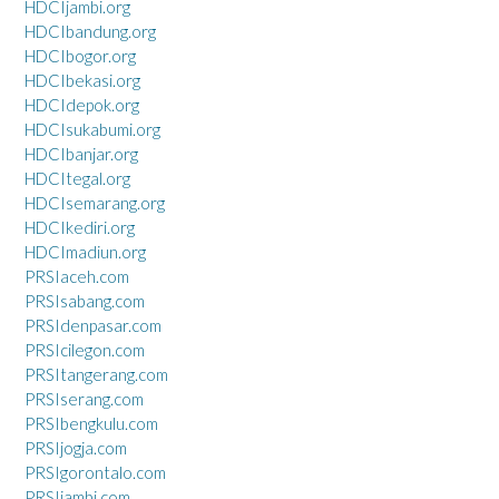
HDCIjambi.org
HDCIbandung.org
HDCIbogor.org
HDCIbekasi.org
HDCIdepok.org
HDCIsukabumi.org
HDCIbanjar.org
HDCItegal.org
HDCIsemarang.org
HDCIkediri.org
HDCImadiun.org
PRSIaceh.com
PRSIsabang.com
PRSIdenpasar.com
PRSIcilegon.com
PRSItangerang.com
PRSIserang.com
PRSIbengkulu.com
PRSIjogja.com
PRSIgorontalo.com
PRSIjambi.com