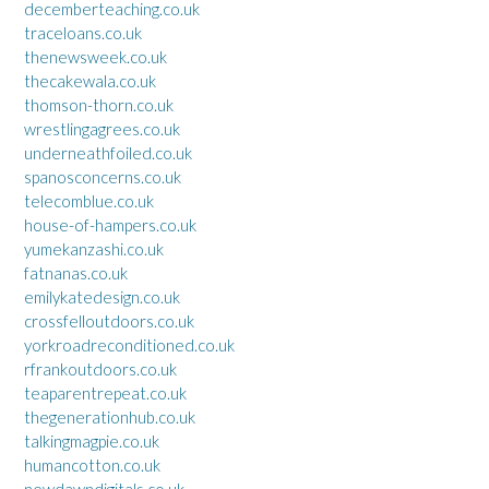
decemberteaching.co.uk
traceloans.co.uk
thenewsweek.co.uk
thecakewala.co.uk
thomson-thorn.co.uk
wrestlingagrees.co.uk
underneathfoiled.co.uk
spanosconcerns.co.uk
telecomblue.co.uk
house-of-hampers.co.uk
yumekanzashi.co.uk
fatnanas.co.uk
emilykatedesign.co.uk
crossfelloutdoors.co.uk
yorkroadreconditioned.co.uk
rfrankoutdoors.co.uk
teaparentrepeat.co.uk
thegenerationhub.co.uk
talkingmagpie.co.uk
humancotton.co.uk