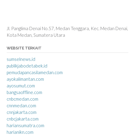
Jl. Panglima Denai No.57, Medan Tenggara, Kec. Medan Denai,
Kota Medan, Sumatera Utara
WEBSITE TERKAIT
sumselnews.id
publikjabodetabek.id
pemudapancasilamedan.com
ayokalimantan.com
ayosumut.com
bangsaoffline.com
cnbcmedan.com
cnnmedan.com
cnnjakarta.com
cnbcjakarta.com
hariansumatra.com
harianikn.com