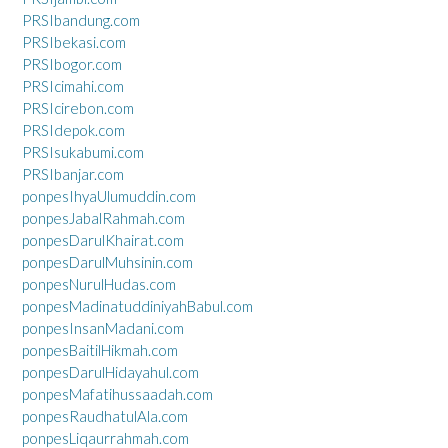
PRSIbandung.com
PRSIbekasi.com
PRSIbogor.com
PRSIcimahi.com
PRSIcirebon.com
PRSIdepok.com
PRSIsukabumi.com
PRSIbanjar.com
ponpesIhyaUlumuddin.com
ponpesJabalRahmah.com
ponpesDarulKhairat.com
ponpesDarulMuhsinin.com
ponpesNurulHudas.com
ponpesMadinatuddiniyahBabul.com
ponpesInsanMadani.com
ponpesBaitilHikmah.com
ponpesDarulHidayahul.com
ponpesMafatihussaadah.com
ponpesRaudhatulAla.com
ponpesLiqaurrahmah.com