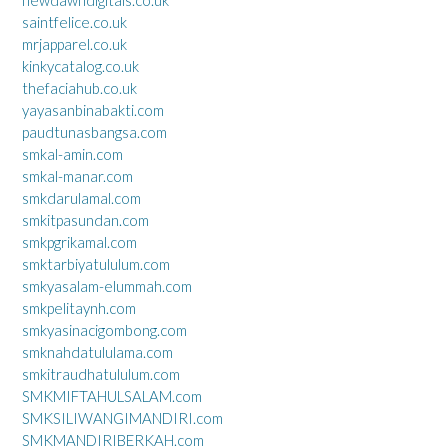
newdawndigitals.co.uk
saintfelice.co.uk
mrjapparel.co.uk
kinkycatalog.co.uk
thefaciahub.co.uk
yayasanbinabakti.com
paudtunasbangsa.com
smkal-amin.com
smkal-manar.com
smkdarulamal.com
smkitpasundan.com
smkpgrikamal.com
smktarbiyatululum.com
smkyasalam-elummah.com
smkpelitaynh.com
smkyasinacigombong.com
smknahdatululama.com
smkitraudhatululum.com
SMKMIFTAHULSALAM.com
SMKSILIWANGIMANDIRI.com
SMKMANDIRIBERKAH.com