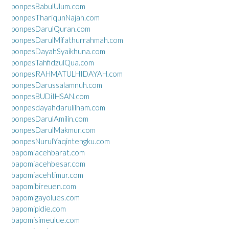
ponpesBabulUlum.com
ponpesThariqunNajah.com
ponpesDarulQuran.com
ponpesDarulMifathurrahmah.com
ponpesDayahSyaikhuna.com
ponpesTahfidzulQua.com
ponpesRAHMATULHIDAYAH.com
ponpesDarussalamnuh.com
ponpesBUDiIHSAN.com
ponpesdayahdarulilham.com
ponpesDarulAmilin.com
ponpesDarulMakmur.com
ponpesNurulYaqintengku.com
bapomiacehbarat.com
bapomiacehbesar.com
bapomiacehtimur.com
bapomibireuen.com
bapomigayolues.com
bapomipidie.com
bapomisimeulue.com