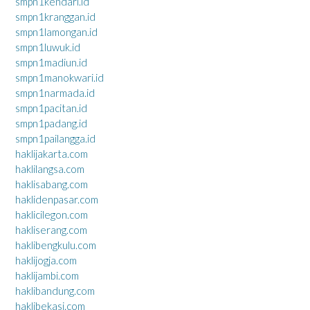
smpn1kendari.id
smpn1kranggan.id
smpn1lamongan.id
smpn1luwuk.id
smpn1madiun.id
smpn1manokwari.id
smpn1narmada.id
smpn1pacitan.id
smpn1padang.id
smpn1pailangga.id
haklijakarta.com
haklilangsa.com
haklisabang.com
haklidenpasar.com
haklicilegon.com
hakliserang.com
haklibengkulu.com
haklijogja.com
haklijambi.com
haklibandung.com
haklibekasi.com