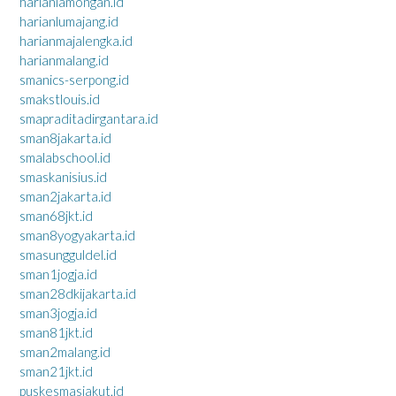
harianlamongan.id
harianlumajang.id
harianmajalengka.id
harianmalang.id
smanics-serpong.id
smakstlouis.id
smapraditadirgantara.id
sman8jakarta.id
smalabschool.id
smaskanisius.id
sman2jakarta.id
sman68jkt.id
sman8yogyakarta.id
smasungguldel.id
sman1jogja.id
sman28dkijakarta.id
sman3jogja.id
sman81jkt.id
sman2malang.id
sman21jkt.id
puskesmasjakut.id