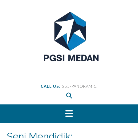
Skip
to
content
CALL US:
555-PANORAMIC
Seni Mendidik: