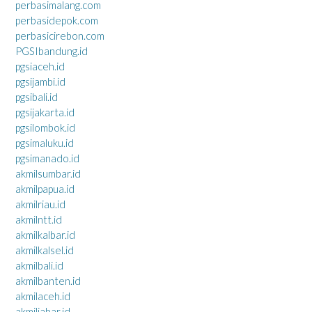
perbasimalang.com
perbasidepok.com
perbasicirebon.com
PGSIbandung.id
pgsiaceh.id
pgsijambi.id
pgsibali.id
pgsijakarta.id
pgsilombok.id
pgsimaluku.id
pgsimanado.id
akmilsumbar.id
akmilpapua.id
akmilriau.id
akmilntt.id
akmilkalbar.id
akmilkalsel.id
akmilbali.id
akmilbanten.id
akmilaceh.id
akmiljabar.id