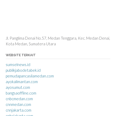
Jl. Panglima Denai No.57, Medan Tenggara, Kec. Medan Denai,
Kota Medan, Sumatera Utara
WEBSITE TERKAIT
sumselnews.id
publikjabodetabek.id
pemudapancasilamedan.com
ayokalimantan.com
ayosumut.com
bangsaoffline.com
cnbcmedan.com
cnnmedan.com
cnnjakarta.com
cnbcjakarta.com