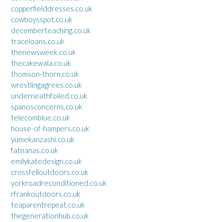
copperfielddresses.co.uk
cowboysspot.co.uk
decemberteaching.co.uk
traceloans.co.uk
thenewsweek.co.uk
thecakewala.co.uk
thomson-thorn.co.uk
wrestlingagrees.co.uk
underneathfoiled.co.uk
spanosconcerns.co.uk
telecomblue.co.uk
house-of-hampers.co.uk
yumekanzashi.co.uk
fatnanas.co.uk
emilykatedesign.co.uk
crossfelloutdoors.co.uk
yorkroadreconditioned.co.uk
rfrankoutdoors.co.uk
teaparentrepeat.co.uk
thegenerationhub.co.uk