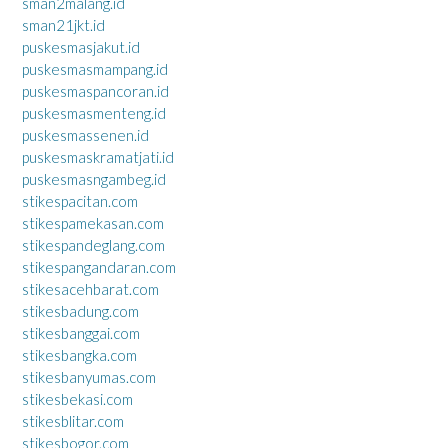
sman2malang.id
sman21jkt.id
puskesmasjakut.id
puskesmasmampang.id
puskesmaspancoran.id
puskesmasmenteng.id
puskesmassenen.id
puskesmaskramatjati.id
puskesmasngambeg.id
stikespacitan.com
stikespamekasan.com
stikespandeglang.com
stikespangandaran.com
stikesacehbarat.com
stikesbadung.com
stikesbanggai.com
stikesbangka.com
stikesbanyumas.com
stikesbekasi.com
stikesblitar.com
stikesbogor.com