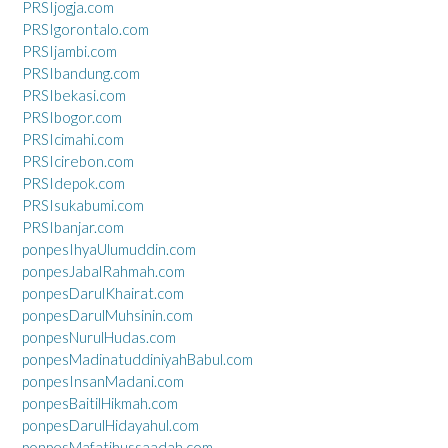
PRSIjogja.com
PRSIgorontalo.com
PRSIjambi.com
PRSIbandung.com
PRSIbekasi.com
PRSIbogor.com
PRSIcimahi.com
PRSIcirebon.com
PRSIdepok.com
PRSIsukabumi.com
PRSIbanjar.com
ponpesIhyaUlumuddin.com
ponpesJabalRahmah.com
ponpesDarulKhairat.com
ponpesDarulMuhsinin.com
ponpesNurulHudas.com
ponpesMadinatuddiniyahBabul.com
ponpesInsanMadani.com
ponpesBaitilHikmah.com
ponpesDarulHidayahul.com
ponpesMafatihussaadah.com