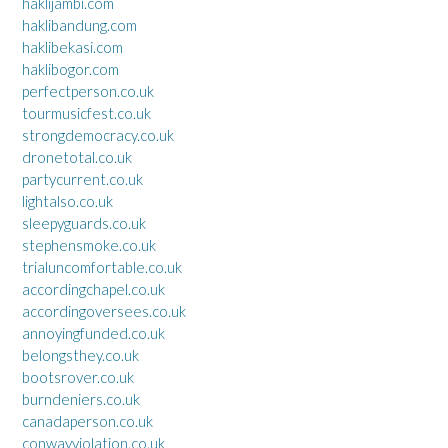
haklijambi.com
haklibandung.com
haklibekasi.com
haklibogor.com
perfectperson.co.uk
tourmusicfest.co.uk
strongdemocracy.co.uk
dronetotal.co.uk
partycurrent.co.uk
lightalso.co.uk
sleepyguards.co.uk
stephensmoke.co.uk
trialuncomfortable.co.uk
accordingchapel.co.uk
accordingoversees.co.uk
annoyingfunded.co.uk
belongsthey.co.uk
bootsrover.co.uk
burndeniers.co.uk
canadaperson.co.uk
conwayviolation.co.uk