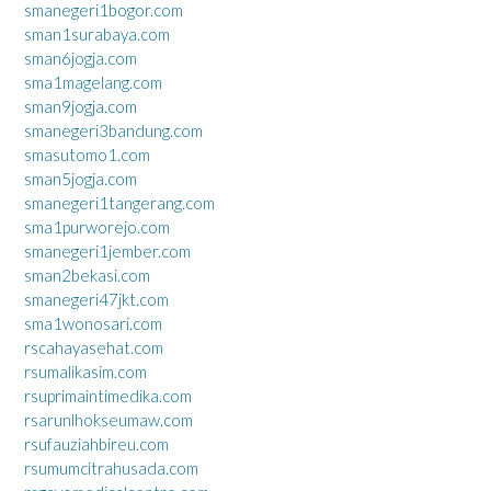
smanegeri1bogor.com
sman1surabaya.com
sman6jogja.com
sma1magelang.com
sman9jogja.com
smanegeri3bandung.com
smasutomo1.com
sman5jogja.com
smanegeri1tangerang.com
sma1purworejo.com
smanegeri1jember.com
sman2bekasi.com
smanegeri47jkt.com
sma1wonosari.com
rscahayasehat.com
rsumalikasim.com
rsuprimaintimedika.com
rsarunlhokseumaw.com
rsufauziahbireu.com
rsumumcitrahusada.com