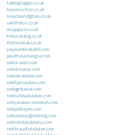
talkingmagpie.co.uk
humancotton.co.uk
newdawndigitals.co.uk
saintfelice.co.uk
mrjapparel.co.uk
kinkycatalog.co.uk
thefaciahub.co.uk
yayasanbinabakti.com
paudtunasbangsa.com
smkal-amin.com
smkal-manar.com
smkdarulamal.com
smkitpasundan.com
smkpgrikamal.com
smktarbiyatululum.com
smkyasalam-elummah.com
smkpelitaynh.com
smkyasinacigombong.com
smknahdatululama.com
smkitraudhatululum.com