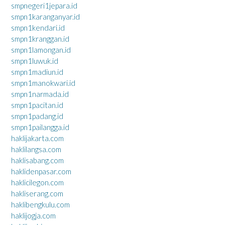
smpnegeri1jepara.id
smpn1karanganyar.id
smpn1kendari.id
smpn1kranggan.id
smpn1lamongan.id
smpn1luwuk.id
smpn1madiun.id
smpn1manokwari.id
smpn1narmada.id
smpn1pacitan.id
smpn1padang.id
smpn1pailangga.id
haklijakarta.com
haklilangsa.com
haklisabang.com
haklidenpasar.com
haklicilegon.com
hakliserang.com
haklibengkulu.com
haklijogja.com