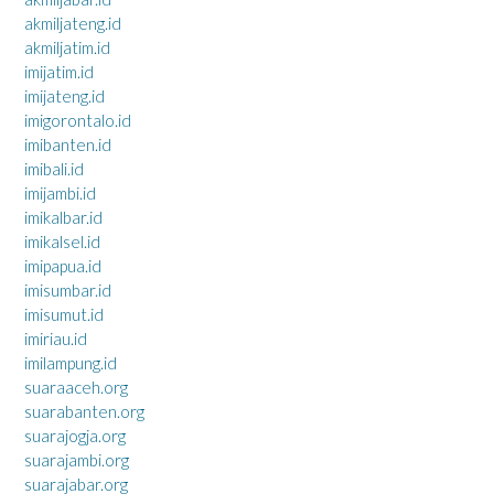
akmiljateng.id
akmiljatim.id
imijatim.id
imijateng.id
imigorontalo.id
imibanten.id
imibali.id
imijambi.id
imikalbar.id
imikalsel.id
imipapua.id
imisumbar.id
imisumut.id
imiriau.id
imilampung.id
suaraaceh.org
suarabanten.org
suarajogja.org
suarajambi.org
suarajabar.org