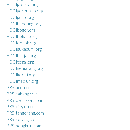
HDCIjakarta.org
HDCIgorontalo.org
HDCIjambi.org
HDCIbandung.org
HDCIbogor.org
HDCIbekasi.org
HDCIdepok.org
HDCIsukabumi.org
HDCIbanjar.org
HDCItegal.org
HDCIsemarang.org
HDCIkediri.org
HDCImadiun.org
PRSIaceh.com
PRSIsabang.com
PRSIdenpasar.com
PRSIcilegon.com
PRSItangerang.com
PRSIserang.com
PRSIbengkulu.com