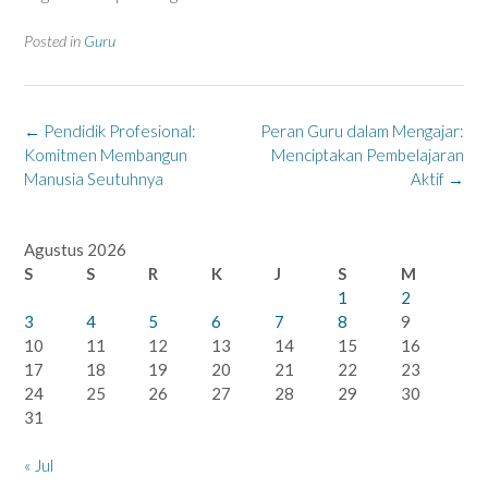
Posted in
Guru
Post
←
Pendidik Profesional:
Peran Guru dalam Mengajar:
navigation
Komitmen Membangun
Menciptakan Pembelajaran
Manusia Seutuhnya
Aktif
→
Agustus 2026
S
S
R
K
J
S
M
1
2
3
4
5
6
7
8
9
10
11
12
13
14
15
16
17
18
19
20
21
22
23
24
25
26
27
28
29
30
31
« Jul