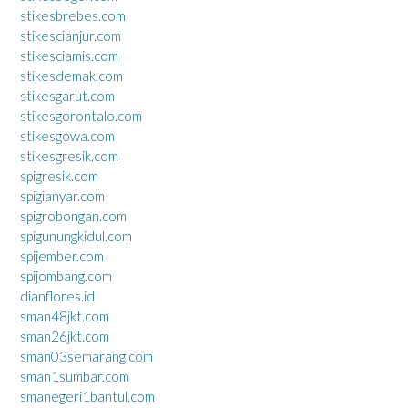
stikesbrebes.com
stikescianjur.com
stikesciamis.com
stikesdemak.com
stikesgarut.com
stikesgorontalo.com
stikesgowa.com
stikesgresik.com
spigresik.com
spigianyar.com
spigrobongan.com
spigunungkidul.com
spijember.com
spijombang.com
dianflores.id
sman48jkt.com
sman26jkt.com
sman03semarang.com
sman1sumbar.com
smanegeri1bantul.com