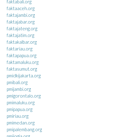
faktabali.org
faktaaceh.org
faktajambi.org
faktajabar.org
faktajateng.org
faktajatim.org
faktakalbar.org
faktariau.org
faktapapua.org
faktamaluku.org
faktasumut.org
pmidkijakarta.org
pmibali.org
pmijambi.org
pmigorontalo.org
pmimaluku.org
pmipapua.org
pmiriau.org
pmimedan.org
pmipalembang.org
pmijogja.org