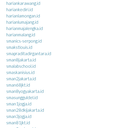
hariankarawang.id
hariankediri.id
harianlamongan.id
harianlumajang.id
harianmajalengka.id
harianmalang.id
smanics-serpong.id
smakstlouis.id
smapraditadirgantara.id
sman8jakarta.id
smalabschool.id
smaskanisius.id
sman2jakarta.id
sman68jkt.id
sman8yogyakarta.id
smasungguldel.id
sman1jogja.id
sman28dkijakarta.id
sman3jogja.id
sman81jkt.id