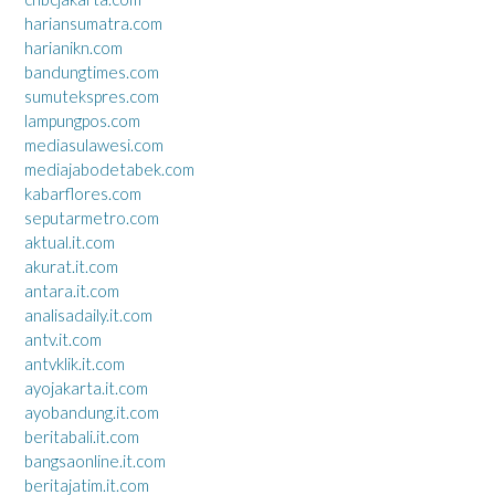
hariansumatra.com
harianikn.com
bandungtimes.com
sumutekspres.com
lampungpos.com
mediasulawesi.com
mediajabodetabek.com
kabarflores.com
seputarmetro.com
aktual.it.com
akurat.it.com
antara.it.com
analisadaily.it.com
antv.it.com
antvklik.it.com
ayojakarta.it.com
ayobandung.it.com
beritabali.it.com
bangsaonline.it.com
beritajatim.it.com