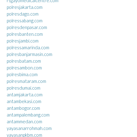
rsgayomedicalcentre.com
polresjakarta.com
polresdago.com
polressabang.com
polresdenpasar.com
polresbanten.com
polresjambi.com
polressamarinda.com
polresbanjarmasin.com
polresbatam.com
polresambon.com
polresbima.com
polresmataram.com
polresdumai.com
antamjakarta.com
antambekasi.com
antambogor.com
antampalembang.com
antammedan.com
yayasanarrohmah.com
yayasanpkbm.com