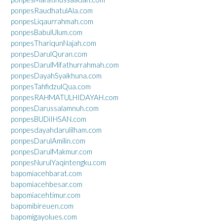
ponpesRaudhatulAla.com
ponpesLiqaurrahmah.com
ponpesBabulUlum.com
ponpesThariqunNajah.com
ponpesDarulQuran.com
ponpesDarulMifathurrahmah.com
ponpesDayahSyaikhuna.com
ponpesTahfidzulQua.com
ponpesRAHMATULHIDAYAH.com
ponpesDarussalamnuh.com
ponpesBUDiIHSAN.com
ponpesdayahdarulilham.com
ponpesDarulAmilin.com
ponpesDarulMakmur.com
ponpesNurulYaqintengku.com
bapomiacehbarat.com
bapomiacehbesar.com
bapomiacehtimur.com
bapomibireuen.com
bapomigayolues.com