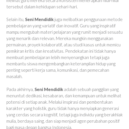
melihat guru mereka secara konsisten menerapkan nilai-nilai
tersebut dalam kehidupan sehari-hari.
Selain itu,
Seni Mendidik
juga melibatkan penggunaan metode
pembelajaran yang variatif dan inovatif. Guru yang inspiratif
mampu mengubah materi pelajaran yang rumit menjadi sesuatu
yang menarik dan relevan. Mereka mungkin menggunakan
permainan, proyek kolaboratif, atau studi kasus untuk memicu
pemikiran kritis dan kreativitas. Pendekatan ini tidak hanya
membuat pembelajaran lebih menyenangkan tetapi juga
membantu siswa mengembangkan keterampilan hidup yang
penting seperti kerja sama, komunikasi, dan pemecahan
masalah.
Pada akhirnya,
Seni Mendidik
adalah sebuah panggilan yang
menuntut dedikasi, kesabaran, dan kemampuan untuk melihat
potensi di setiap anak. Melalui inspirasi dan pembentukan
karakter yang holistik, guru tidak hanya menyiapkan generasi
yang cerdas secara kognitif, tetapi juga individu yang berakhlak
mulia, berdaya saing, dan siap menjadi agen perubahan positif
bagi masa depan bangsa Indonesia.