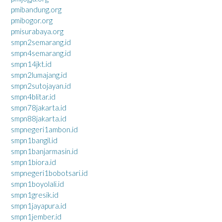
pmibandung.org
pmibogor.org
pmisurabaya.org
smpn2semarang.id
smpn4semarang.id
smpn14jkt.id
smpn2lumajang.id
smpn2sutojayan.id
smpn4blitar.id
smpn78jakarta.id
smpn88jakarta.id
smpnegeri1ambon.id
smpn1bangil.id
smpn1banjarmasin.id
smpn1biora.id
smpnegeri1bobotsari.id
smpn1boyolali.id
smpn1gresik.id
smpn1jayapura.id
smpn1jember.id