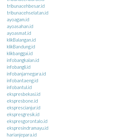
tribunacehbesar.id
tribunacehselatan.id
ayoagam.id
ayoasahan.id
ayoasmat.id
klikBalangan.id
klikBandung.id
klikbanggai.id
infobangkalan.id
infobangli.id
infobanjarnegara.id
infobantaeng.id
infobantul.id
ekspresbekasi.id
ekspresbone.id
eksprescianjur.id
ekspresgresik.id
ekspresgorontalo.id
ekspresindramayu.id
harianjepara.id