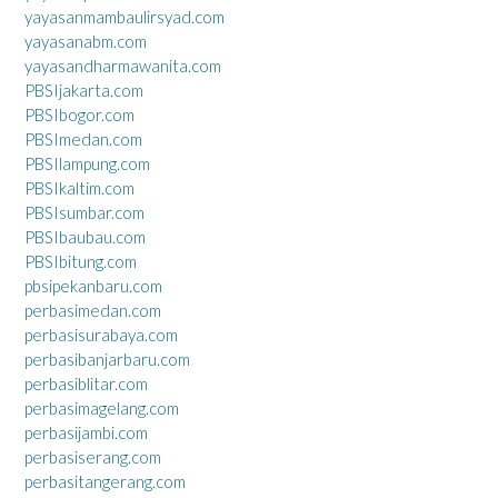
yayasanmambaulirsyad.com
yayasanabm.com
yayasandharmawanita.com
PBSIjakarta.com
PBSIbogor.com
PBSImedan.com
PBSIlampung.com
PBSIkaltim.com
PBSIsumbar.com
PBSIbaubau.com
PBSIbitung.com
pbsipekanbaru.com
perbasimedan.com
perbasisurabaya.com
perbasibanjarbaru.com
perbasiblitar.com
perbasimagelang.com
perbasijambi.com
perbasiserang.com
perbasitangerang.com