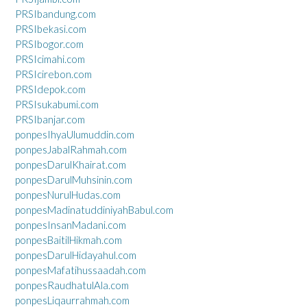
PRSIbandung.com
PRSIbekasi.com
PRSIbogor.com
PRSIcimahi.com
PRSIcirebon.com
PRSIdepok.com
PRSIsukabumi.com
PRSIbanjar.com
ponpesIhyaUlumuddin.com
ponpesJabalRahmah.com
ponpesDarulKhairat.com
ponpesDarulMuhsinin.com
ponpesNurulHudas.com
ponpesMadinatuddiniyahBabul.com
ponpesInsanMadani.com
ponpesBaitilHikmah.com
ponpesDarulHidayahul.com
ponpesMafatihussaadah.com
ponpesRaudhatulAla.com
ponpesLiqaurrahmah.com