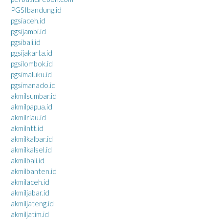
PGSIbandung.id
pgsiaceh.id
pgsijambi.id
pgsibali.id
pgsijakarta.id
pgsilombok.id
pgsimaluku.id
pgsimanado.id
akmilsumbar.id
akmilpapua.id
akmilriau.id
akmilntt.id
akmilkalbar.id
akmilkalsel.id
akmilbali.id
akmilbanten.id
akmilaceh.id
akmiljabar.id
akmiljateng.id
akmiljatim.id