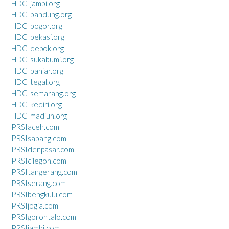
HDCIjambi.org
HDCIbandung.org
HDCIbogor.org
HDCIbekasi.org
HDCIdepok.org
HDCIsukabumi.org
HDCIbanjar.org
HDCItegal.org
HDCIsemarang.org
HDCIkediri.org
HDCImadiun.org
PRSIaceh.com
PRSIsabang.com
PRSIdenpasar.com
PRSIcilegon.com
PRSItangerang.com
PRSIserang.com
PRSIbengkulu.com
PRSIjogja.com
PRSIgorontalo.com
PRSIjambi.com