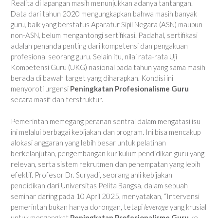
Realita di lapangan masih menunjukkan adanya tantangan.
Data dari tahun 2020 mengungkapkan bahwa masih banyak
guru, baik yang berstatus Aparatur Sipil Negara (ASN) maupun
non-ASN, belum mengantongi sertifikasi. Padahal, sertifikasi
adalah penanda penting dari kompetensi dan pengakuan
profesional seorang guru. Selain itu, nilai rata-rata Uji
Kompetensi Guru (UKG) nasional pada tahun yang sama masih
berada di bawah target yang diharapkan. Kondisi ini
menyoroti urgensi
Peningkatan Profesionalisme Guru
secara masif dan terstruktur.
Pemerintah memegang peranan sentral dalam mengatasi isu
ini melalui berbagai kebijakan dan program. Ini bisa mencakup
alokasi anggaran yang lebih besar untuk pelatihan
berkelanjutan, pengembangan kurikulum pendidikan guru yang
relevan, serta sistem rekrutmen dan penempatan yang lebih
efektif. Profesor Dr. Suryadi, seorang ahli kebijakan
pendidikan dari Universitas Pelita Bangsa, dalam sebuah
seminar daring pada 10 April 2025, menyatakan, “Intervensi
pemerintah bukan hanya dorongan, tetapi
leverage
yang krusial
untuk mengangkat
Peningkatan Profesionalisme Guru
ke