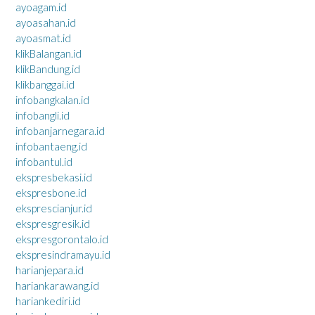
ayoagam.id
ayoasahan.id
ayoasmat.id
klikBalangan.id
klikBandung.id
klikbanggai.id
infobangkalan.id
infobangli.id
infobanjarnegara.id
infobantaeng.id
infobantul.id
ekspresbekasi.id
ekspresbone.id
eksprescianjur.id
ekspresgresik.id
ekspresgorontalo.id
ekspresindramayu.id
harianjepara.id
hariankarawang.id
hariankediri.id