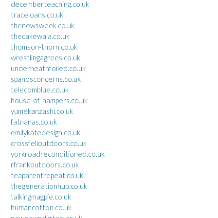
decemberteaching.co.uk
traceloans.co.uk
thenewsweek.co.uk
thecakewala.co.uk
thomson-thorn.co.uk
wrestlingagrees.co.uk
underneathfoiled.co.uk
spanosconcerns.co.uk
telecomblue.co.uk
house-of-hampers.co.uk
yumekanzashi.co.uk
fatnanas.co.uk
emilykatedesign.co.uk
crossfelloutdoors.co.uk
yorkroadreconditioned.co.uk
rfrankoutdoors.co.uk
teaparentrepeat.co.uk
thegenerationhub.co.uk
talkingmagpie.co.uk
humancotton.co.uk