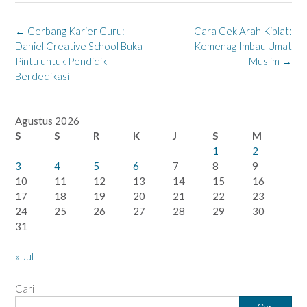
Post
←
Gerbang Karier Guru:
Cara Cek Arah Kiblat:
navigation
Daniel Creative School Buka
Kemenag Imbau Umat
Pintu untuk Pendidik
Muslim
→
Berdedikasi
Agustus 2026
S
S
R
K
J
S
M
1
2
3
4
5
6
7
8
9
10
11
12
13
14
15
16
17
18
19
20
21
22
23
24
25
26
27
28
29
30
31
« Jul
Cari