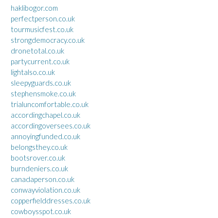
haklibogor.com
perfectperson.co.uk
tourmusicfest.co.uk
strongdemocracy.co.uk
dronetotal.co.uk
partycurrent.co.uk
lightalso.co.uk
sleepyguards.co.uk
stephensmoke.co.uk
trialuncomfortable.co.uk
accordingchapel.co.uk
accordingoversees.co.uk
annoyingfunded.co.uk
belongsthey.co.uk
bootsrover.co.uk
burndeniers.co.uk
canadaperson.co.uk
conwayviolation.co.uk
copperfielddresses.co.uk
cowboysspot.co.uk