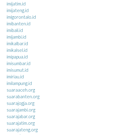
imijatim.id
imijateng.id
imigorontalo.id
imibanten.id
imibali.id
imijambi.id
imikalbar.id
imikalsel.id
imipapua.id
imisumbar.id
imisumut.id
imiriau.id
imilampung.id
suaraaceh.org
suarabanten.org
suarajogja.org
suarajambi.org
suarajabar.org
suarajatim.org
suarajateng.org