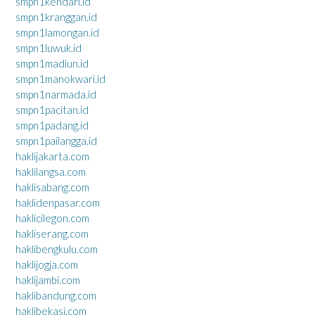
smpn1kendari.id
smpn1kranggan.id
smpn1lamongan.id
smpn1luwuk.id
smpn1madiun.id
smpn1manokwari.id
smpn1narmada.id
smpn1pacitan.id
smpn1padang.id
smpn1pailangga.id
haklijakarta.com
haklilangsa.com
haklisabang.com
haklidenpasar.com
haklicilegon.com
hakliserang.com
haklibengkulu.com
haklijogja.com
haklijambi.com
haklibandung.com
haklibekasi.com