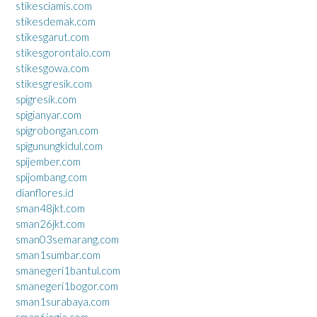
stikesciamis.com
stikesdemak.com
stikesgarut.com
stikesgorontalo.com
stikesgowa.com
stikesgresik.com
spigresik.com
spigianyar.com
spigrobongan.com
spigunungkidul.com
spijember.com
spijombang.com
dianflores.id
sman48jkt.com
sman26jkt.com
sman03semarang.com
sman1sumbar.com
smanegeri1bantul.com
smanegeri1bogor.com
sman1surabaya.com