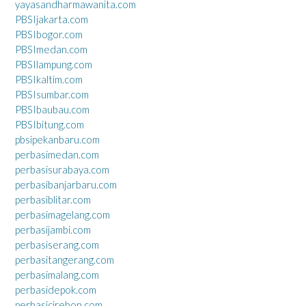
yayasandharmawanita.com
PBSIjakarta.com
PBSIbogor.com
PBSImedan.com
PBSIlampung.com
PBSIkaltim.com
PBSIsumbar.com
PBSIbaubau.com
PBSIbitung.com
pbsipekanbaru.com
perbasimedan.com
perbasisurabaya.com
perbasibanjarbaru.com
perbasiblitar.com
perbasimagelang.com
perbasijambi.com
perbasiserang.com
perbasitangerang.com
perbasimalang.com
perbasidepok.com
perbasicirebon.com