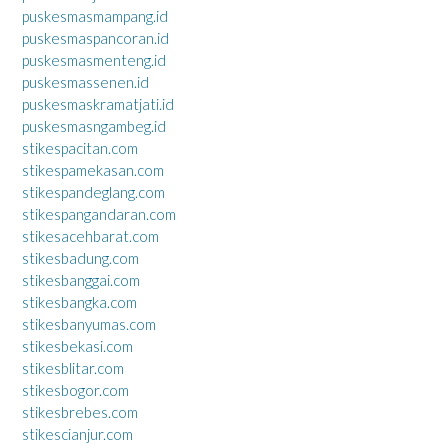
puskesmasmampang.id
puskesmaspancoran.id
puskesmasmenteng.id
puskesmassenen.id
puskesmaskramatjati.id
puskesmasngambeg.id
stikespacitan.com
stikespamekasan.com
stikespandeglang.com
stikespangandaran.com
stikesacehbarat.com
stikesbadung.com
stikesbanggai.com
stikesbangka.com
stikesbanyumas.com
stikesbekasi.com
stikesblitar.com
stikesbogor.com
stikesbrebes.com
stikescianjur.com