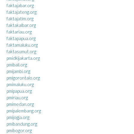
faktajabar.org
faktajateng.org
faktajatim.org
faktakalbar.org
faktariau.org
faktapapua.org
faktamaluku.org
faktasumut.org
pmidkijakarta.org
pmibali.org
pmijambi.org
pmigorontalo.org
pmimaluku.org
pmipapua.org
pmiriau.org
pmimedan.org
pmipalembang.org
pmijogja.org
pmibandung.org
pmibogor.org