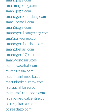
sman6jogja.com
sma1magelang.com
sman9jogja.com
smanegeri3bandung.com
smasutomo1.com
sman5jogja.com
smanegeri1tangerang.com
sma1purworejo.com
smanegeri1jember.com
sman2bekasi.com
smanegeri47jkt.com
sma1wonosari.com
rscahayasehat.com
rsumalikasim.com
rsuprimaintimedika.com
rsarunlhokseumaw.com
rsufauziahbireu.com
rsumumcitrahusada.com
rsgayomedicalcentre.com
polresjakarta.com
polresdago.com