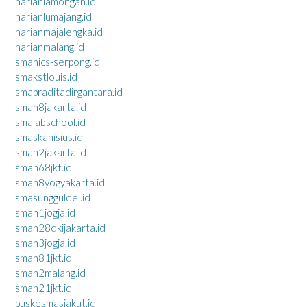
harianlamongan.id
harianlumajang.id
harianmajalengka.id
harianmalang.id
smanics-serpong.id
smakstlouis.id
smapraditadirgantara.id
sman8jakarta.id
smalabschool.id
smaskanisius.id
sman2jakarta.id
sman68jkt.id
sman8yogyakarta.id
smasungguldel.id
sman1jogja.id
sman28dkijakarta.id
sman3jogja.id
sman81jkt.id
sman2malang.id
sman21jkt.id
puskesmasjakut.id