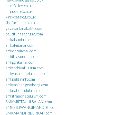
newdawndigitals.co.uk
saintfelice.co.uk
mrjapparel.co.uk
kinkycatalog.co.uk
thefaciahub.co.uk
yayasanbinabakti.com
paudtunasbangsa.com
smkal-amin.com
smkal-manar.com
smkdarulamal.com
smkitpasundan.com
smkpgrikamal.com
smktarbiyatululum.com
smkyasalam-elummah.com
smkpelitaynh.com
smkyasinacigombong.com
smknahdatululama.com
smkitraudhatululum.com
SMKMIFTAHULSALAM.com
SMKSILIWANGIMANDIRI.com
SMKMANDIRIBERKAH.com