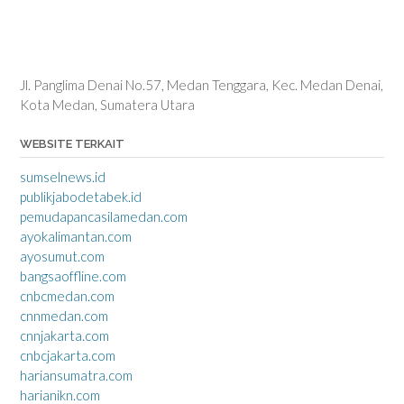
Jl. Panglima Denai No.57, Medan Tenggara, Kec. Medan Denai,
Kota Medan, Sumatera Utara
WEBSITE TERKAIT
sumselnews.id
publikjabodetabek.id
pemudapancasilamedan.com
ayokalimantan.com
ayosumut.com
bangsaoffline.com
cnbcmedan.com
cnnmedan.com
cnnjakarta.com
cnbcjakarta.com
hariansumatra.com
harianikn.com