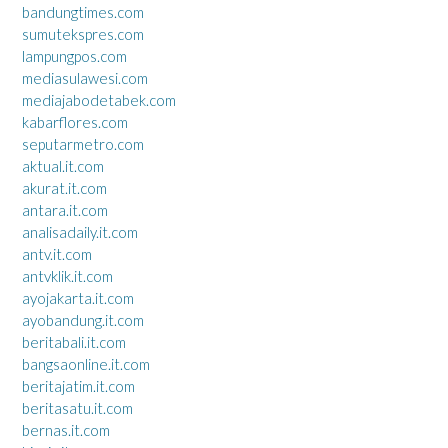
bandungtimes.com
sumutekspres.com
lampungpos.com
mediasulawesi.com
mediajabodetabek.com
kabarflores.com
seputarmetro.com
aktual.it.com
akurat.it.com
antara.it.com
analisadaily.it.com
antv.it.com
antvklik.it.com
ayojakarta.it.com
ayobandung.it.com
beritabali.it.com
bangsaonline.it.com
beritajatim.it.com
beritasatu.it.com
bernas.it.com