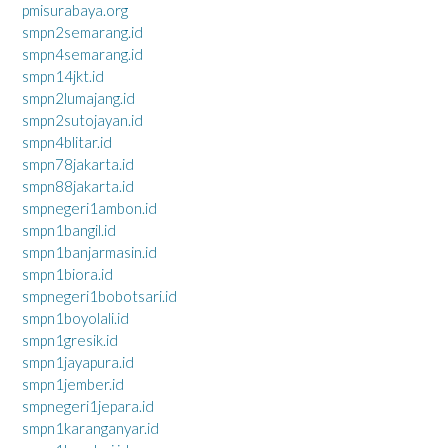
pmisurabaya.org
smpn2semarang.id
smpn4semarang.id
smpn14jkt.id
smpn2lumajang.id
smpn2sutojayan.id
smpn4blitar.id
smpn78jakarta.id
smpn88jakarta.id
smpnegeri1ambon.id
smpn1bangil.id
smpn1banjarmasin.id
smpn1biora.id
smpnegeri1bobotsari.id
smpn1boyolali.id
smpn1gresik.id
smpn1jayapura.id
smpn1jember.id
smpnegeri1jepara.id
smpn1karanganyar.id