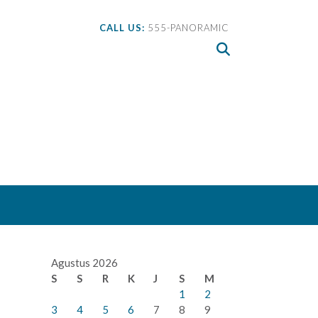
CALL US:
555-PANORAMIC
Agustus 2026
S
S
R
K
J
S
M
1
2
3
4
5
6
7
8
9