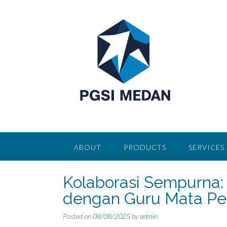
Skip
to
content
ABOUT
PRODUCTS
SERVICES
Kolaborasi Sempurna
dengan Guru Mata Pel
Posted on
08/08/2025
by
admin