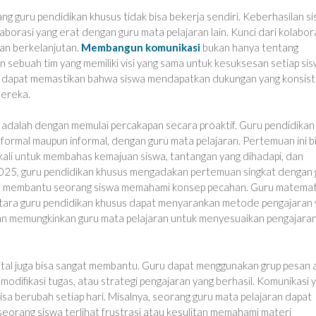
ang guru pendidikan khusus tidak bisa bekerja sendiri. Keberhasilan s
orasi yang erat dengan guru mata pelajaran lain. Kunci dari kolabor
dan berkelanjutan.
Membangun komunikasi
bukan hanya tentang
 sebuah tim yang memiliki visi yang sama untuk kesuksesan setiap sis
ru dapat memastikan bahwa siswa mendapatkan dukungan yang konsis
mereka.
adalah dengan memulai percakapan secara proaktif. Guru pendidikan
formal maupun informal, dengan guru mata pelajaran. Pertemuan ini b
ekali untuk membahas kemajuan siswa, tantangan yang dihadapi, dan
s 2025, guru pendidikan khusus mengadakan pertemuan singkat dengan 
if membantu seorang siswa memahami konsep pecahan. Guru matemat
entara guru pendidikan khusus dapat menyarankan metode pengajaran
i akan memungkinkan guru mata pelajaran untuk menyesuaikan pengajara
gital juga bisa sangat membantu. Guru dapat menggunakan grup pesan 
modifikasi tugas, atau strategi pengajaran yang berhasil. Komunikasi 
bisa berubah setiap hari. Misalnya, seorang guru mata pelajaran dapat
seorang siswa terlihat frustrasi atau kesulitan memahami materi