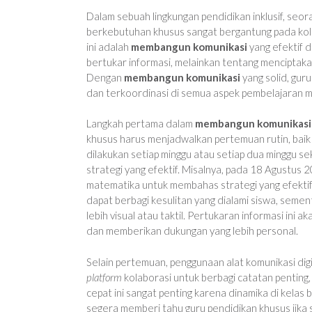
Dalam sebuah lingkungan pendidikan inklusif, seor
berkebutuhan khusus sangat bergantung pada kolab
ini adalah
membangun komunikasi
yang efektif 
bertukar informasi, melainkan tentang menciptakan
Dengan
membangun komunikasi
yang solid, gu
dan terkoordinasi di semua aspek pembelajaran 
Langkah pertama dalam
membangun komunikasi
khusus harus menjadwalkan pertemuan rutin, baik 
dilakukan setiap minggu atau setiap dua minggu s
strategi yang efektif. Misalnya, pada 18 Agustu
matematika untuk membahas strategi yang efekt
dapat berbagi kesulitan yang dialami siswa, sem
lebih visual atau taktil. Pertukaran informasi in
dan memberikan dukungan yang lebih personal.
Selain pertemuan, penggunaan alat komunikasi di
platform
kolaborasi untuk berbagi catatan penting, 
cepat ini sangat penting karena dinamika di kelas 
segera memberi tahu guru pendidikan khusus jika 