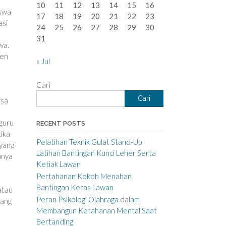
10
11
12
13
14
15
16
iswa
17
18
19
20
21
22
23
asi
24
25
26
27
28
29
30
31
wa.
ten
« Jul
Cari
Cari
isa
guru
RECENT POSTS
ika
Pelatihan Teknik Gulat Stand-Up
 yang
Latihan Bantingan Kunci Leher Serta
nnya
Ketiak Lawan
Pertahanan Kokoh Menahan
Bantingan Keras Lawan
atau
Peran Psikologi Olahraga dalam
yang
Membangun Ketahanan Mental Saat
Bertanding