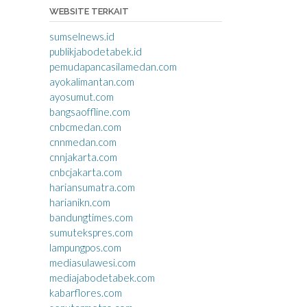
WEBSITE TERKAIT
sumselnews.id
publikjabodetabek.id
pemudapancasilamedan.com
ayokalimantan.com
ayosumut.com
bangsaoffline.com
cnbcmedan.com
cnnmedan.com
cnnjakarta.com
cnbcjakarta.com
hariansumatra.com
harianikn.com
bandungtimes.com
sumutekspres.com
lampungpos.com
mediasulawesi.com
mediajabodetabek.com
kabarflores.com