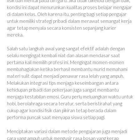
fisik dan mental pada diri guru. Jika tidak dikelola dengan baik,
kondisi ini dapat menurunkan kualitas proses belajar mengajar
di dalam kelas. Oleh karena itu, penting bagi setiap pengajar
untuk memiliki strategi pribadi dalam merawat semangat kerja
agar tetap menyala secara konsisten sepanjang karier
mereka.
Salah satu langkah awal yang sangat efektif adalah dengan
selalu mengingat kembali niat dan alasan mendasar saat
pertama kali memilih profesi ini. Mengingat momen-momen
membahagiakan ketika berhasil membantu murid memahami
materi sulit dapat menjadi penawar rasa lelah yang ampuh.
Melakukan integrasi tips menjaga keseimbangan antara
kehidupan pribadi dan pekerjaan juga sangat membantu
menjaga kestabilan emosi. Guru perlu meluangkan waktu untuk
hobi, berolahraga secara teratur, serta beristirahat yang
cukup agar kondisi fisik dan pikiran tetap berada dalam
performa puncak saat menyapa siswa setiap pagi.
Menciptakan variasi dalam metode pengajaran juga menjadi
cara yang ampuh untuk mengusir rasa bosan yang kerap