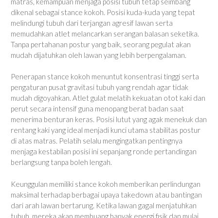
matras, kemampuan menjaga posisi tubuh tetap seimbang
dikenal sebagai stance kokoh. Posisi kuda-kuda yang tepat
melindungi tubuh dari terjangan agresif lawan serta
memudahkan atlet melancarkan serangan balasan seketika.
Tanpa pertahanan postur yang baik, seorang pegulat akan
mudah dijatuhkan oleh lawan yang lebih berpengalaman.
Penerapan stance kokoh menuntut konsentrasi tinggi serta
pengaturan pusat gravitasi tubuh yang rendah agar tidak
mudah digoyahkan. Atlet gulat melatih kekuatan otot kaki dan
perut secara intensif guna menopang berat badan saat
menerima benturan keras. Posisi lutut yang agak menekuk dan
rentang kaki yang ideal menjadi kunci utama stabilitas postur
di atas matras. Pelatih selalu mengingatkan pentingnya
menjaga kestabilan posisi ini sepanjang ronde pertandingan
berlangsung tanpa boleh lengah.
Keunggulan memiliki stance kokoh memberikan perlindungan
maksimal terhadap berbagai upaya takedown atau bantingan
dari arah lawan bertarung. Ketika lawan gagal menjatuhkan
tubuh, mereka akan membuang banyak energi fisik dan mulai