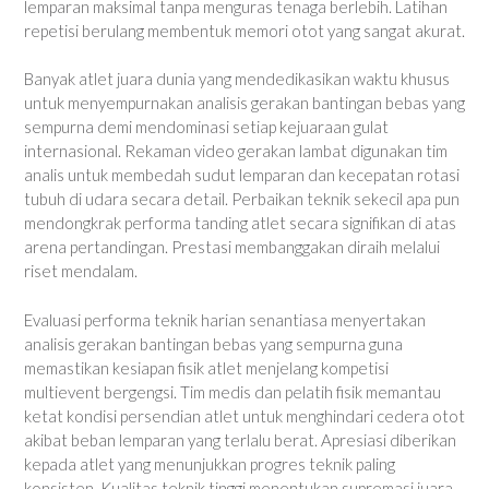
lemparan maksimal tanpa menguras tenaga berlebih. Latihan
repetisi berulang membentuk memori otot yang sangat akurat.
Banyak atlet juara dunia yang mendedikasikan waktu khusus
untuk menyempurnakan analisis gerakan bantingan bebas yang
sempurna demi mendominasi setiap kejuaraan gulat
internasional. Rekaman video gerakan lambat digunakan tim
analis untuk membedah sudut lemparan dan kecepatan rotasi
tubuh di udara secara detail. Perbaikan teknik sekecil apa pun
mendongkrak performa tanding atlet secara signifikan di atas
arena pertandingan. Prestasi membanggakan diraih melalui
riset mendalam.
Evaluasi performa teknik harian senantiasa menyertakan
analisis gerakan bantingan bebas yang sempurna guna
memastikan kesiapan fisik atlet menjelang kompetisi
multievent bergengsi. Tim medis dan pelatih fisik memantau
ketat kondisi persendian atlet untuk menghindari cedera otot
akibat beban lemparan yang terlalu berat. Apresiasi diberikan
kepada atlet yang menunjukkan progres teknik paling
konsisten. Kualitas teknik tinggi menentukan supremasi juara.