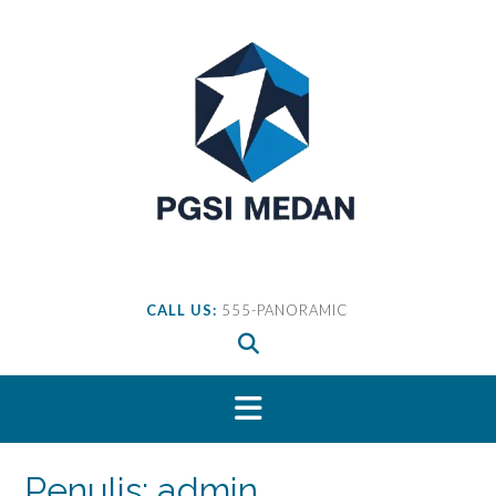
Skip
to
content
CALL US:
555-PANORAMIC
Penulis:
admin