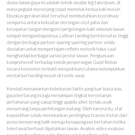
dunia dalam gaya ini adalah teknik double leg takedown, di
mana pegulat menerjang cepat memeluk kedua kaki musuh.
Eksekusi gerakan kilat tersebut membutuhkan koordinasi
sempurna antara kekuatan dorongan otot paha dan
kecepatan tangan mengunci pergelangan kaki sebelum lawan
sempat mengantisipasinya. Latihan tanding berintensitas tinggi
dengan berbagai partner sparing sparring partner selalu
diadakan untuk mempertajam refleks motorik halus saat
menghadapi berbagai variasi postur lawan. Penguasaan
komprehensif terhadap teknik penyerangan Gulat Bebas
secara konsisten terbukti menjadi kunci utama melumpuhkan
mental bertanding musuh di ronde awal.
Kendati menawarkan kebebasan taktis yang luar biasa luas,
gaya bertarung ini juga menyimpan tingkat kerentanan
pertahanan yang cukup tinggi apabila atlet terlalu asyik
menyerang tanpa perhitungan matang. Oleh karena itu, staf
kepelatihan selalu menekankan pentingnya transisi instan dari
posisi menyerang balik menuju kesiapsiagaan bertahan ketika
tekel awal berhasil dipatahkan lawan. Analisis video evaluasi