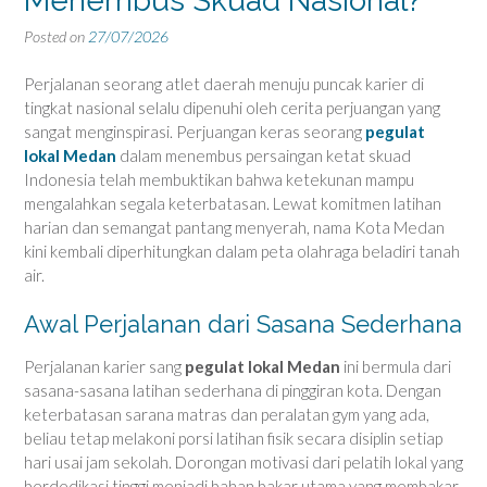
Menembus Skuad Nasional?
Posted on
27/07/2026
Perjalanan seorang atlet daerah menuju puncak karier di
tingkat nasional selalu dipenuhi oleh cerita perjuangan yang
sangat menginspirasi. Perjuangan keras seorang
pegulat
lokal Medan
dalam menembus persaingan ketat skuad
Indonesia telah membuktikan bahwa ketekunan mampu
mengalahkan segala keterbatasan. Lewat komitmen latihan
harian dan semangat pantang menyerah, nama Kota Medan
kini kembali diperhitungkan dalam peta olahraga beladiri tanah
air.
Awal Perjalanan dari Sasana Sederhana
Perjalanan karier sang
pegulat lokal Medan
ini bermula dari
sasana-sasana latihan sederhana di pinggiran kota. Dengan
keterbatasan sarana matras dan peralatan gym yang ada,
beliau tetap melakoni porsi latihan fisik secara disiplin setiap
hari usai jam sekolah. Dorongan motivasi dari pelatih lokal yang
berdedikasi tinggi menjadi bahan bakar utama yang membakar