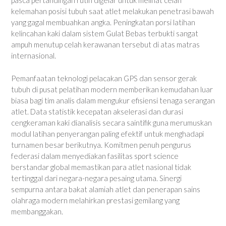
pasca pertandingan rutin digelar untuk melihat celah
kelemahan posisi tubuh saat atlet melakukan penetrasi bawah
yang gagal membuahkan angka. Peningkatan porsi latihan
kelincahan kaki dalam sistem Gulat Bebas terbukti sangat
ampuh menutup celah kerawanan tersebut di atas matras
internasional.
Pemanfaatan teknologi pelacakan GPS dan sensor gerak
tubuh di pusat pelatihan modern memberikan kemudahan luar
biasa bagi tim analis dalam mengukur efisiensi tenaga serangan
atlet. Data statistik kecepatan akselerasi dan durasi
cengkeraman kaki dianalisis secara saintifik guna merumuskan
modul latihan penyerangan paling efektif untuk menghadapi
turnamen besar berikutnya. Komitmen penuh pengurus
federasi dalam menyediakan fasilitas sport science
berstandar global memastikan para atlet nasional tidak
tertinggal dari negara-negara pesaing utama. Sinergi
sempurna antara bakat alamiah atlet dan penerapan sains
olahraga modern melahirkan prestasi gemilang yang
membanggakan.